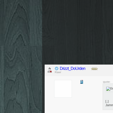
Drizzt_DoUrden
Rawr
quote:
[..]
Jamm