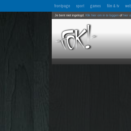
frontpage
sport
games
film & tv
web
Je bent niet ingelogd.
Klik hier om in te loggen
of
hier 