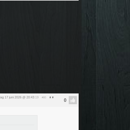
ag 17 juni 2026 @ 20:43
:19
#80