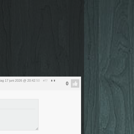
ag 17 juni 2026 @ 20:42
:50
#77