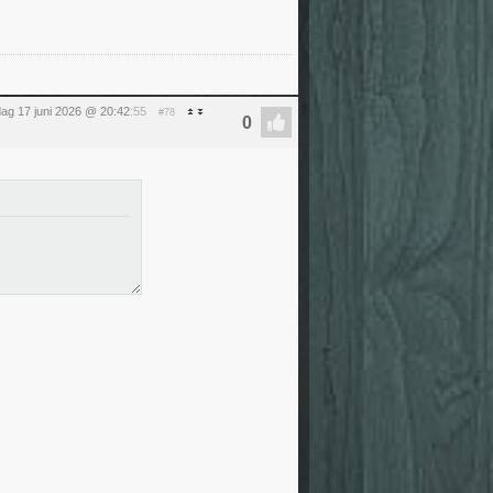
ag 17 juni 2026 @ 20:42
:55
#78