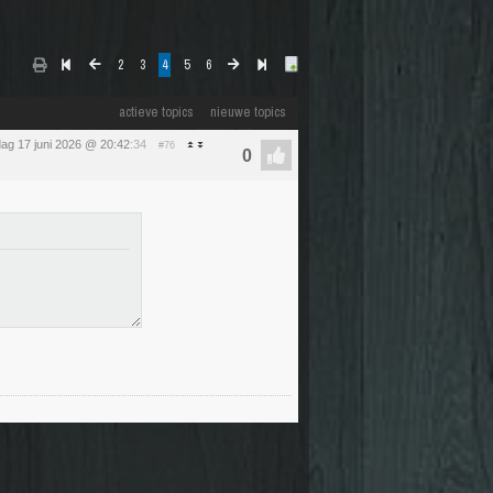
2
3
4
5
6
actieve topics
nieuwe topics
ag 17 juni 2026 @ 20:42
:34
#76