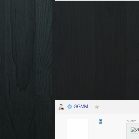
GGMM
quote: