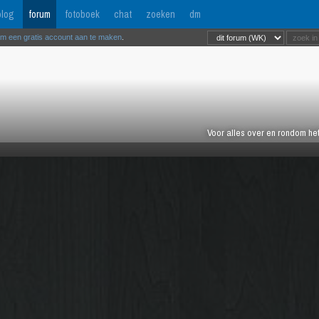
log
forum
fotoboek
chat
zoeken
dm
om een gratis account aan te maken
.
Voor alles over en rondom het