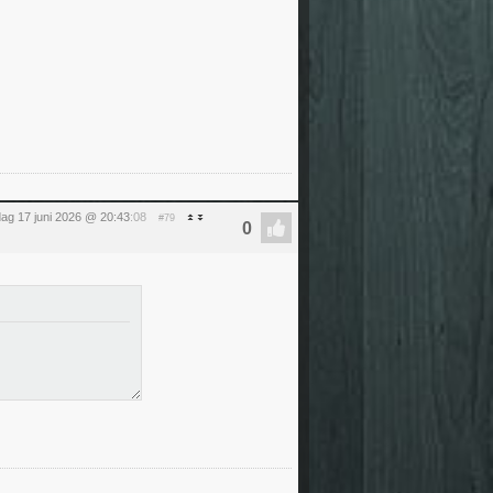
ag 17 juni 2026 @ 20:43
:08
#79