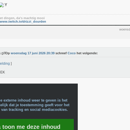
t dingen, da's machtig mooi
/www.twitch.tv/drizzt_dourden
woensd
Op
woensdag 17 juni 2026 20:39
schreef
Coco
het volgende:
elding
]
 EK
e externe inhoud weer te geven is het
lijk dat je toestemming geeft voor het
 van tracking en social mediacookies.
a toon me deze inhoud