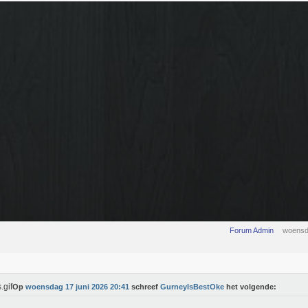
Forum Admin
woensd
Op
woensdag 17 juni 2026 20:41
schreef
GurneyIsBestOke
het volgende: