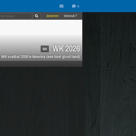
doneren
inbreuk?
WK 2026
WK
 WK voetbal 2026 in Amerika (een heel groot land)