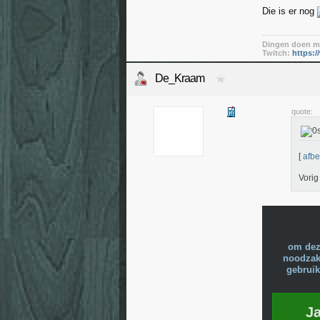
Die is er nog
Dingen doen me
Twitch:
https:/
De_Kraam
quote:
[
afbe
Vorig
om dez
noodzake
gebruik
J