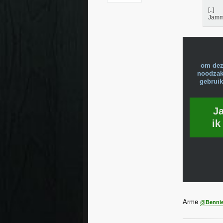
[..]
Jamm
om dez
noodzake
gebruik
J
ik
Arme
@Bennie