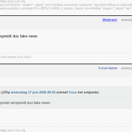
htige post van mij.
//puu.sh/3kNmL" target="_blank" rel="nofollow norererer noopener" &gt;Nicki Minaj en ik&lt;/a&
://www.youtube.com/watch?v=3BTsY1HAW_c target=_blank rel=nofollow" target="_blank" rel="n
Moderator
woensd
spreidt dus fake news
 the nature of a man?
Forum Admin
woensd
Op
woensdag 17 juni 2026 20:43
schreef
Coco
het volgende:
portal verspreidt dus fake news
htige post van mij.