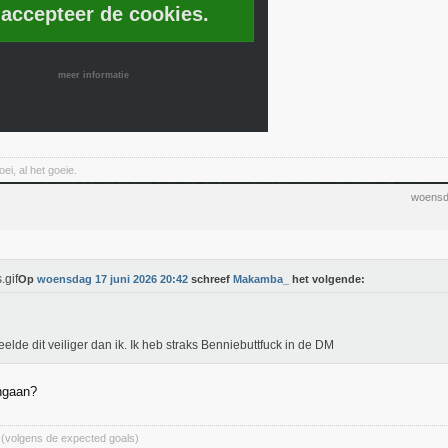
 accepteer de cookies.
meer informatie
oei, al het goeie.
woensd
Op
woensdag 17 juni 2026 20:42
schreef
Makamba_
het volgende:
peelde dit veiliger dan ik. Ik heb straks Benniebuttfuck in de DM
ingaan?
 (volgens de expected goals)