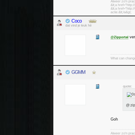
Alweer zo'n prac
&lt;a href="http:
&lt;a href="http
actie.&lt;/a&gt;
Coco
dat vind je leuk hè
ver
@Zipportal
What can change
GGMM
quote:
@:zip
Goh
Alweer zo'n prac