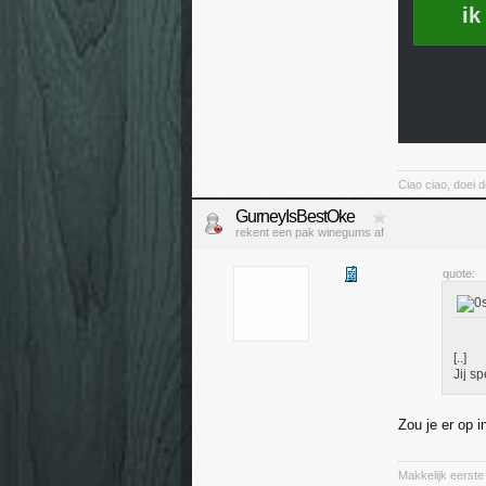
ik
Ciao ciao, doei d
GurneyIsBestOke
rekent een pak winegums af
quote:
[..]
Jij s
Zou je er op 
Makkelijk eerste