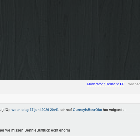
Moderator / Redactie FP
woensd
Op
woensdag 17 juni 2026 20:41
schreef
GurneyIsBestOke
het volgende:
er we missen BennieButtfuck echt enorm