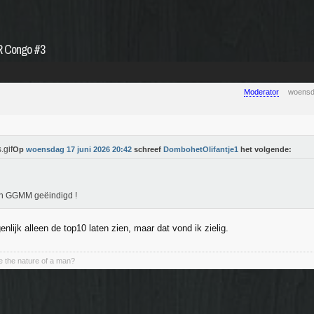
DR Congo #3
Moderator
woensd
Op
woensdag 17 juni 2026 20:42
schreef
DombohetOlifantje1
het volgende:
n GGMM geëindigd !
genlijk alleen de top10 laten zien, maar dat vond ik zielig.
 the nature of a man?