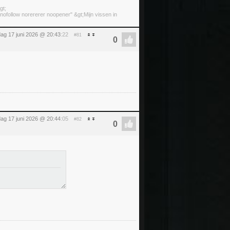
gt;
ofollow norererer noopener" &gt;Mijn vissen in
ag 17 juni 2026 @ 20:43
:22
#81
ag 17 juni 2026 @ 20:44
:05
#82