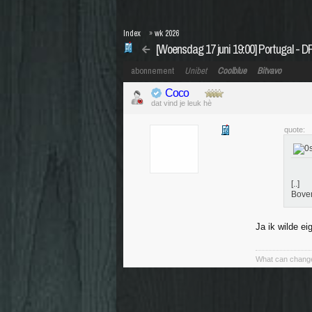
Index
»
wk 2026
[Woensdag 17 juni 19:00] Portugal - 
abonnement
Unibet
Coolblue
Bitvavo
Coco
dat vind je leuk hè
quote:
[..]
Bove
Ja ik wilde ei
What can change