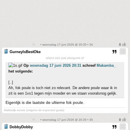
• woensdag 17 juni 2026 @ 20:35 • 34
GurneyIsBestOke
rekent een pak winegums af
Op
woensdag 17 juni 2026 20:31
schreef
Makamba_
het volgende:
[..]
Ah, fok poule is toch niet zo relevant. De andere poule waar ik in
zit is een 1vs1 tegen mijn moeder en we staan vooralsnog gelijk.
Eigenlijk is die laatste de ultieme fok poule.
Makkelijk eerste (volgens de expected goals)
• woensdag 17 juni 2026 @ 20:35 • 35
DobbyDobby