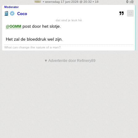
• woensdag 17 juni 2026 @ 20:32 • 18
Moderator
Coco
dat vind je leuk hè
post door het slotje.
@GGMM
Het zal de bloeddruk wel zijn.
What can change the nature of a man?
▼ Advertentie door Refinery89