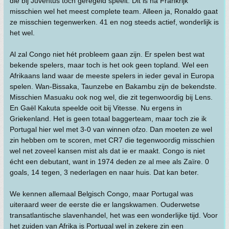
die bij Juventus toch geregeld speelt. Dit is na Frankrijk
misschien wel het meest complete team. Alleen ja, Ronaldo gaat
ze misschien tegenwerken. 41 en nog steeds actief, wonderlijk is
het wel.
Al zal Congo niet hét probleem gaan zijn. Er spelen best wat
bekende spelers, maar toch is het ook geen topland. Wel een
Afrikaans land waar de meeste spelers in ieder geval in Europa
spelen. Wan-Bissaka, Taunzebe en Bakambu zijn de bekendste.
Misschien Masuaku ook nog wel, die zit tegenwoordig bij Lens.
En Gaël Kakuta speelde ooit bij Vitesse. Nu ergens in
Griekenland. Het is geen totaal baggerteam, maar toch zie ik
Portugal hier wel met 3-0 van winnen ofzo. Dan moeten ze wel
zin hebben om te scoren, met CR7 die tegenwoordig misschien
wel net zoveel kansen mist als dat ie er maakt. Congo is niet
écht een debutant, want in 1974 deden ze al mee als Zaïre. 0
goals, 14 tegen, 3 nederlagen en naar huis. Dat kan beter.
We kennen allemaal Belgisch Congo, maar Portugal was
uiteraard weer de eerste die er langskwamen. Ouderwetse
transatlantische slavenhandel, het was een wonderlijke tijd. Voor
het zuiden van Afrika is Portugal wel in zekere zin een