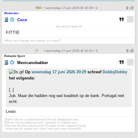
• woensdag 17 juni 2026 @ 20:30 • 2
Moderator
Coco
dat vind je leuk hè
FITTIE
What can change the nature of a man?
• woensdag 17 juni 2026 @ 20:31 • 3
Redactie Sport
Mexicanobakker
Op
woensdag 17 juni 2026 20:29
schreef
DobbyDobby
het volgende:
[..]
Jub. Maar die hadden nog wat kwaliteit op de bank. Portugal niet
echt.
Leao
\[i\]Put me on a pedestal and I'll only disappoint you
Tell me I'm exceptional and I promise to exploit you
Give me all your money and I'll make some origami honey
I think you're a joke but I don't find you very funny\[/i\]