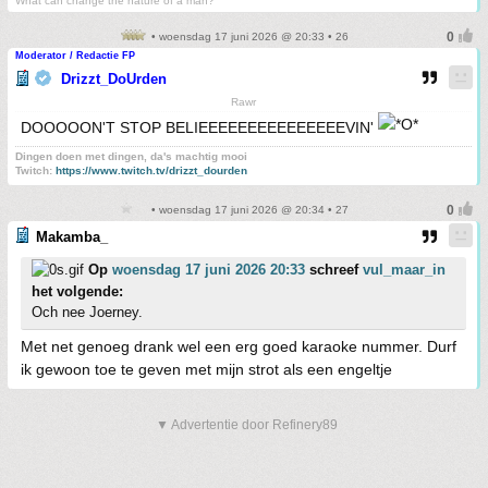
What can change the nature of a man?
• woensdag 17 juni 2026 @ 20:33 • 26
Moderator / Redactie FP
Drizzt_DoUrden
Rawr
DOOOOON'T STOP BELIEEEEEEEEEEEEEEEVIN'
Dingen doen met dingen, da's machtig mooi
Twitch:
https://www.twitch.tv/drizzt_dourden
• woensdag 17 juni 2026 @ 20:34 • 27
Makamba_
Op
woensdag 17 juni 2026 20:33
schreef
vul_maar_in
het volgende:
Och nee Joerney.
Met net genoeg drank wel een erg goed karaoke nummer. Durf
ik gewoon toe te geven met mijn strot als een engeltje
▼ Advertentie door Refinery89