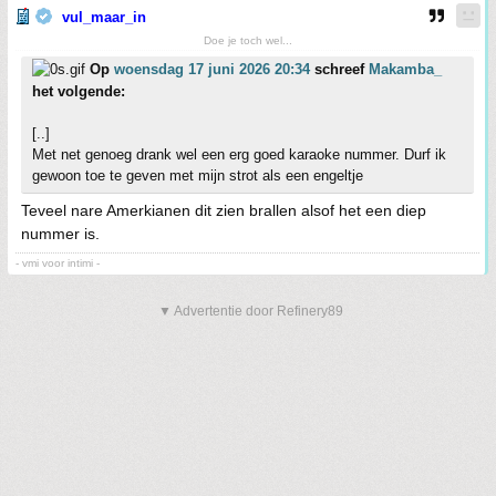
vul_maar_in
Doe je toch wel...
Op
woensdag 17 juni 2026 20:34
schreef
Makamba_
het volgende:
[..]
Met net genoeg drank wel een erg goed karaoke nummer. Durf ik
gewoon toe te geven met mijn strot als een engeltje
Teveel nare Amerkianen dit zien brallen alsof het een diep
nummer is.
- vmi voor intimi -
▼ Advertentie door Refinery89