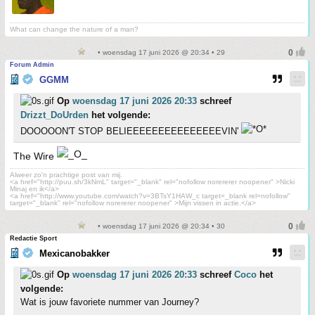
What can change the nature of a man?
• woensdag 17 juni 2026 @ 20:34 • 29
Forum Admin
GGMM
Op
woensdag 17 juni 2026 20:33
schreef
Drizzt_DoUrden
het volgende:
DOOOOON'T STOP BELIEEEEEEEEEEEEEEEVIN'
The Wire
Alweer zo'n prachtige post van mij.
<a href="http://puu.sh/3kNmL" target="_blank" rel="nofollow norererer noopener" >Nicki
Minaj en ik</a>
<a href="http://www.youtube.com/watch?v=3BTsY1HAW_c target=_blank rel=nofollow"
target="_blank" rel="nofollow norererer noopener" >Mijn vissen in actie.</a>
• woensdag 17 juni 2026 @ 20:34 • 30
Redactie Sport
Mexicanobakker
Op
woensdag 17 juni 2026 20:33
schreef
Coco
het
volgende:
Wat is jouw favoriete nummer van Journey?