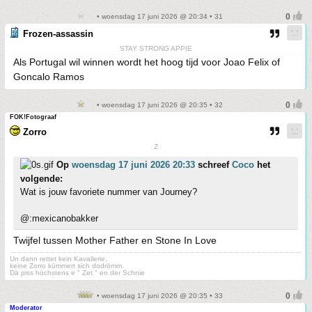
• woensdag 17 juni 2026 @ 20:34 • 31
Frozen-assassin
STAY STRONG APPIE
Als Portugal wil winnen wordt het hoog tijd voor Joao Felix of
Goncalo Ramos
• woensdag 17 juni 2026 @ 20:35 • 32
FOK!Fotograaf
Zorro
Z
Op
woensdag 17 juni 2026 20:33
schreef
Coco
het
volgende:
Wat is jouw favoriete nummer van Journey?
@:mexicanobakker
Twijfel tussen Mother Father en Stone In Love
Un dann rettet kein Kavallerie,
keine Zorro kümmert sich dodrömm.
Dä piss höchstens e " Zet " en der Schnie
• woensdag 17 juni 2026 @ 20:35 • 33
Moderator