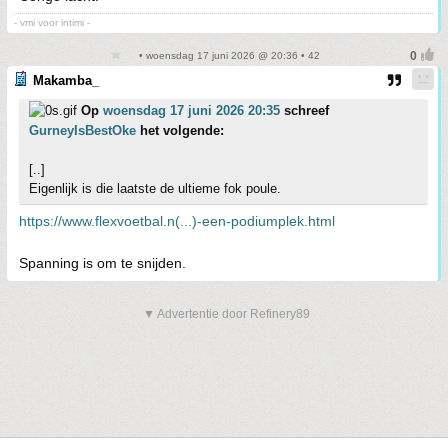
- vmi voor intimi -
• woensdag 17 juni 2026 @ 20:36 • 42
Makamba_
Op
woensdag 17 juni 2026 20:35
schreef
GurneyIsBestOke
het volgende:
[..]
Eigenlijk is die laatste de ultieme fok poule.
https://www.flexvoetbal.n(...)-een-podiumplek.html
Spanning is om te snijden.
▼ Advertentie door Refinery89