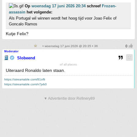
Op
woensdag 17 juni 2026 20:34
schreef
Frozen-
assassin
het volgende:
Als Portugal wil winnen wordt het hoog tijd voor Joao Felix of
Goncalo Ramos
Kutje Felix?
• woensdag 17 juni 2026 @ 20:35 • 36
Moderator
Slobeend
of all places
Uiteraard Ronaldo laten staan.
https://streamable.com/81ofli
https://streamable.com/n7jvb0
▼ Advertentie door Refinery89