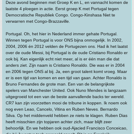
Deze avond beginnen met Groep K en L, en vannacht komen de
laatste 4 ploegen in actie. Eerst groep K met Portugal tegen
Democratische Republiek Congo. Congo-Kinshasa Niet te
verwarren met Congo-Brazzaville.
Portugal. Oh, het hier in Nederland immer gehate Portugal.
Winnen tegen Portugal is voor ONS bijna onmogelijk. In 2002,
2004, 2006 én 2012 velden de Portugezen ons. Had ik het laatst
over de oude Messi, bij Portugal is de oude Cristiano Ronaldo er
ook bij. Kan eigenlijk echt niet meer, al is er één man die dat
anders ziet. Zijn naam is Cristiano Ronaldo. Die was er in 2004
en 2006 tegen ONS al bij. Ja, een groot talent komt vroeg. Maar
er is een tijd van komen en een tijd van gaan. Achter Ronaldo is
Bruno Fernandes de grote man. Een van de belangrijkste
spelers van Manchester United. Ook Nuno Mendes is langzaam
uitgegroeid tot een van de beste aanvallende backs ter wereld.
CR7 kan zijn voorzetten mooi de tribune in koppen. Ik noem ook
nog even Leao, Cancelo, Vitina en Ruben Neves. Bernardo
Silva. Op het middenveld hebben ze niets te klagen. Ruben Dias
heeft misschien zijn topjaren achter zich, maar blijft zeer
behoorlijk. En we hebben ook oud-Ajacied Francisco Conceicao,