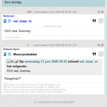
Een drinkje.
• woensdag 17 juni 2026 @ 20:33 • 23
Moderator
vul_maar_in
Doe je toch wel...
Och nee Joerney.
- vmi voor intimi -
• woensdag 17 juni 2026 @ 20:33 • 24
Redactie Sport
Mexicanobakker
Op
woensdag 17 juni 2026 20:33
schreef
vul_maar_in
het volgende:
Och nee Joerney.
Kaagman?
\[i\]Put me on a pedestal and I'll only disappoint you
Tell me I'm exceptional and I promise to exploit you
Give me all your money and I'll make some origami honey
I think you're a joke but I don't find you very funny\[/i\]
▼ Advertentie door Refinery89