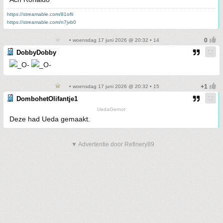
https://streamable.com/81ofli
https://streamable.com/n7jvb0
• woensdag 17 juni 2026 @ 20:32 • 14
DobbyDobby
• woensdag 17 juni 2026 @ 20:32 • 15
DombohetOlifantje1
UedaGernot
Deze had Ueda gemaakt.
▼ Advertentie door Refinery89