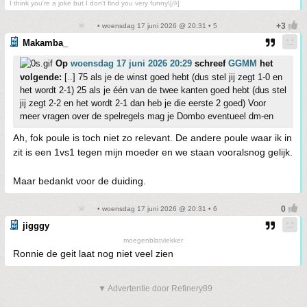
I think you're a joke but I don't find you very funny\[/i\]
• woensdag 17 juni 2026 @ 20:31 • 5
Makamba_
Op
woensdag 17 juni 2026 20:29
schreef
GGMM
het
volgende:
[..] 75 als je de winst goed hebt (dus stel jij zegt 1-0 en
het wordt 2-1) 25 als je één van de twee kanten goed hebt (dus stel
jij zegt 2-2 en het wordt 2-1 dan heb je die eerste 2 goed) Voor
meer vragen over de spelregels mag je Dombo eventueel dm-en
Ah, fok poule is toch niet zo relevant. De andere poule waar ik in
zit is een 1vs1 tegen mijn moeder en we staan vooralsnog gelijk.
Maar bedankt voor de duiding.
• woensdag 17 juni 2026 @ 20:31 • 6
jigggy
moegenblatvlekker
Ronnie de geit laat nog niet veel zien
▼ Advertentie door Refinery89