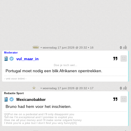
• woensdag 17 juni 2026 @ 20:32 • 16
Moderator
vul_maar_in
Doe je toch wel...
Portugal moet nodig een blik Afrikanen opentrekken.
- vmi voor intimi -
• woensdag 17 juni 2026 @ 20:32 • 17
Redactie Sport
Mexicanobakker
Bruno had hem voor het inschieten.
\[i\]Put me on a pedestal and I'll only disappoint you
Tell me I'm exceptional and I promise to exploit you
Give me all your money and I'll make some origami honey
I think you're a joke but I don't find you very funny\[/i\]