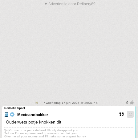
▼ Advertentie door Refinery89
• woensdag 17 juni 2026 @ 20:31 • 4
Redactie Sport
Mexicanobakker
Ouderwets potje knokken dit
\[i\]Put me on a pedestal and I'll only disappoint you
Tell me I'm exceptional and I promise to exploit you
Give me all your money and I'll make some origami honey