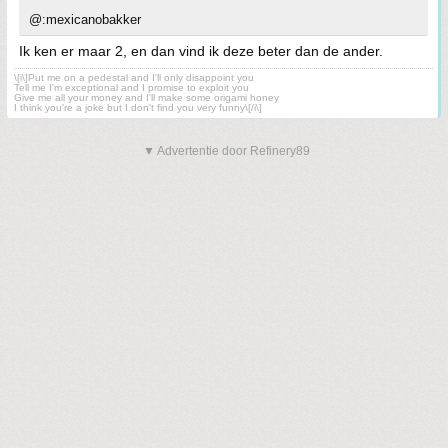
@:mexicanobakker
Ik ken er maar 2, en dan vind ik deze beter dan de ander.
\[i\]Put me on a pedestal and I'll only disappoint you
Tell me I'm exceptional and I promise to exploit you
Give me all your money and I'll make some origami honey
I think you're a joke but I don't find you very funny\[/i\]
▼ Advertentie door Refinery89