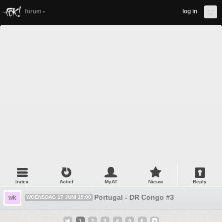
forum
log in
Index
Actief
MyAT
Nieuw
Reply
Portugal - DR Congo #3
wk
WOENSDAG 17 JUNI 19:00
1
2
3
4
5
6