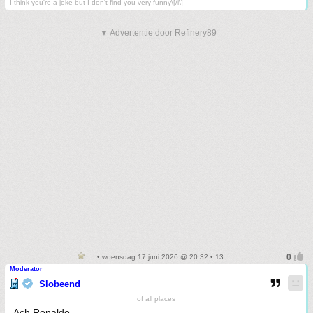
I think you're a joke but I don't find you very funny\[/i\]
▼ Advertentie door Refinery89
• woensdag 17 juni 2026 @ 20:32 • 13
Moderator
Slobeend
of all places
Ach Ronaldo