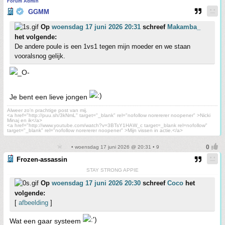
Forum Admin
GGMM
Op
woensdag 17 juni 2026 20:31
schreef
Makamba_
het volgende:
De andere poule is een 1vs1 tegen mijn moeder en we staan
vooralsnog gelijk.
Je bent een lieve jongen
Alweer zo'n prachtige post van mij.
<a href="http://puu.sh/3kNmL" target="_blank" rel="nofollow norererer noopener" >Nicki
Minaj en ik</a>
<a href="http://www.youtube.com/watch?v=3BTsY1HAW_c target=_blank rel=nofollow"
target="_blank" rel="nofollow norererer noopener" >Mijn vissen in actie.</a>
• woensdag 17 juni 2026 @ 20:31 • 9
Frozen-assassin
STAY STRONG APPIE
Op
woensdag 17 juni 2026 20:30
schreef
Coco
het
volgende:
[
afbeelding
]
Wat een gaar systeem