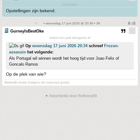
DSIGoden
Opstellingen zijn bekend.
• woensdag 17 juni 2026 @ 20:36 • 39
GurneyIsBestOke
rekent een pak winegums af
Op
woensdag 17 juni 2026 20:34
schreef
Frozen-
assassin
het volgende:
Als Portugal wil winnen wordt het hoog tijd voor Joao Felix of
Goncalo Ramos
Op de plek van wie?
Makkelijk eerste (volgens de expected goals)
▼ Advertentie door Refinery89