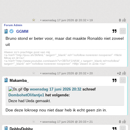
• woensdag 17 juni 2026 @ 20:32 • 19
Forum Admin
GGMM
Bruno stond er beter voor, maar dat maakte Ronaldo niet zoveel
uit
Alweer zo'n prachtige post van mij.
<a href="http://puu.sh/3kNmL" target="_blank" rel="nofollow norererer noopener" >Nicki
Minaj en ik</a>
<a href="http://www.youtube.com/watch?v=3BTsY1HAW_c target=_blank rel=nofollow"
target="_blank" rel="nofollow norererer noopener" >Mijn vissen in actie.</a>
• woensdag 17 juni 2026 @ 20:32 • 20
Makamba_
Op
woensdag 17 juni 2026 20:32
schreef
DombohetOlifantje1
het volgende:
Deze had Ueda gemaakt.
Doe deze lokroep nou niet daar heb ik echt geen zin in.
• woensdag 17 juni 2026 @ 20:33 • 21
DobbyDobby