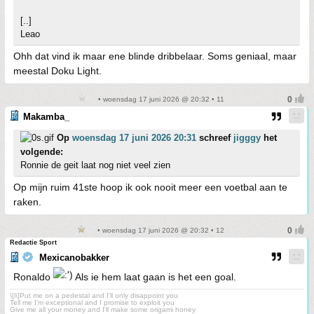
[..]
Leao
Ohh dat vind ik maar ene blinde dribbelaar. Soms geniaal, maar
meestal Doku Light.
• woensdag 17 juni 2026 @ 20:32 • 11
Makamba_
Op
woensdag 17 juni 2026 20:31
schreef
jigggy
het
volgende:
Ronnie de geit laat nog niet veel zien
Op mijn ruim 41ste hoop ik ook nooit meer een voetbal aan te
raken.
• woensdag 17 juni 2026 @ 20:32 • 12
Redactie Sport
Mexicanobakker
Ronaldo
Als ie hem laat gaan is het een goal.
\[i\]Put me on a pedestal and I'll only disappoint you
Tell me I'm exceptional and I promise to exploit you
Give me all your money and I'll make some origami honey