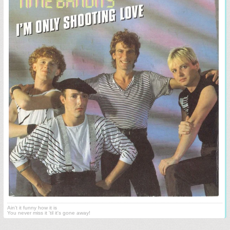
Ain't it funny how it is
You never miss it 'til it's gone away!