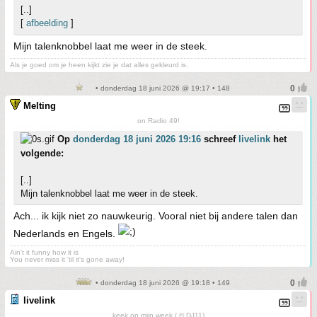
[..]
[
afbeelding
]
Mijn talenknobbel laat me weer in de steek.
Als je goed om je heen kijkt zie je dat alles gekleurd is.
• donderdag 18 juni 2026 @ 19:17 • 148
Melting
on Radio 49!
Op
donderdag 18 juni 2026 19:16
schreef
livelink
het
volgende:
[..]
Mijn talenknobbel laat me weer in de steek.
Ach... ik kijk niet zo nauwkeurig. Vooral niet bij andere talen dan
Nederlands en Engels.
Ain't it funny how it is
You never miss it 'til it's gone away!
• donderdag 18 juni 2026 @ 19:18 • 149
livelink
keek op mijn week ( © DJ11)