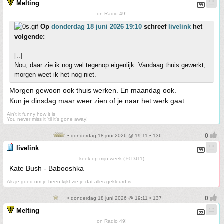
Melting
on Radio 49!
Op
donderdag 18 juni 2026 19:10
schreef
livelink
het
volgende:
[..]
Nou, daar zie ik nog wel tegenop eigenlijk. Vandaag thuis gewerkt,
morgen weet ik het nog niet.
Morgen gewoon ook thuis werken. En maandag ook.
Kun je dinsdag maar weer zien of je naar het werk gaat.
Ain't it funny how it is
You never miss it 'til it's gone away!
• donderdag 18 juni 2026 @ 19:11 • 136
livelink
keek op mijn week ( © DJ11)
Kate Bush - Babooshka
Als je goed om je heen kijkt zie je dat alles gekleurd is.
• donderdag 18 juni 2026 @ 19:11 • 137
Melting
on Radio 49!