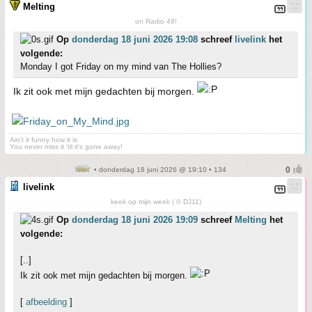
Melting
on Radio 49!
Op
donderdag 18 juni 2026 19:08
schreef
livelink
het
volgende:
Monday I got Friday on my mind van The Hollies?
Ik zit ook met mijn gedachten bij morgen.
Ain't it funny how it is
You never miss it 'til it's gone away!
• donderdag 18 juni 2026 @ 19:10 • 134
livelink
keek op mijn week ( © DJ11)
Op
donderdag 18 juni 2026 19:09
schreef
Melting
het
volgende:
[..]
Ik zit ook met mijn gedachten bij morgen.
[
afbeelding
]