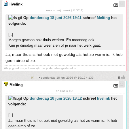
livelink
keek op mijn week ( © DJ11)
Op
donderdag 18 juni 2026 19:11
schreef
Melting
het
volgende:
[..]
Morgen gewoon ook thuis werken. En maandag ook.
Kun je dinsdag maar weer zien of je naar het werk gaat.
Ja, maar thuis is het ook niet geweldig als het zo warm is. Ik heb
geen airco of zo.
Als je goed om je heen kijkt zie je dat alles gekleurd is.
• donderdag 18 juni 2026 @ 19:12 • 139
Melting
on Radio 49!
Op
donderdag 18 juni 2026 19:12
schreef
livelink
het
volgende:
[..]
Ja, maar thuis is het ook niet geweldig als het zo warm is. Ik heb
geen airco of zo.