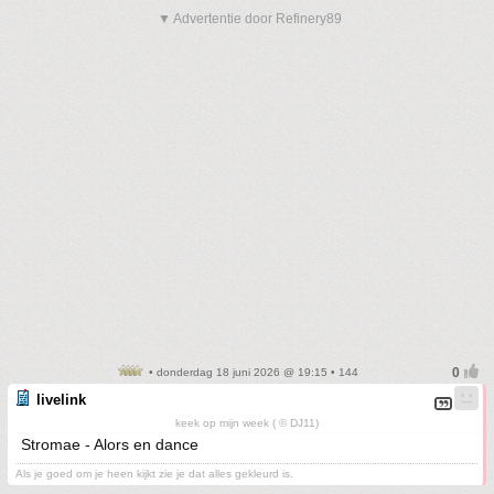
▼ Advertentie door Refinery89
• donderdag 18 juni 2026 @ 19:15 • 144
livelink
keek op mijn week ( © DJ11)
Stromae - Alors en dance
Als je goed om je heen kijkt zie je dat alles gekleurd is.