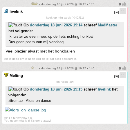
• donderdag 18 juni 2026 @ 19:15 • 145
livelink
keek op mijn week ( © DJ11)
Op
donderdag 18 juni 2026 19:14
schreef
MadMaster
het volgende:
Ik luister zo even mee, op de fiets richting honkbal.
Dus geen posts van mij vandaag…
Veel plezier alvast met het honkballen
Als je goed om je heen kijkt zie je dat alles gekleurd is.
• donderdag 18 juni 2026 @ 19:15 • 146
Melting
on Radio 49!
Op
donderdag 18 juni 2026 19:15
schreef
livelink
het
volgende:
Stromae - Alors en dance
Ain't it funny how it is
You never miss it 'til it's gone away!