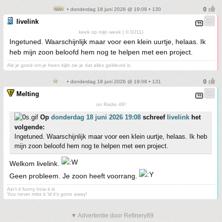
• donderdag 18 juni 2026 @ 19:08 • 130
livelink
keek op mijn week ( © DJ11)
Ingetuned. Waarschijnlijk maar voor een klein uurtje, helaas. Ik
heb mijn zoon beloofd hem nog te helpen met een project.
Als je goed om je heen kijkt zie je dat alles gekleurd is.
• donderdag 18 juni 2026 @ 19:08 • 131
Melting
on Radio 49!
Op
donderdag 18 juni 2026 19:08
schreef
livelink
het
volgende:
Ingetuned. Waarschijnlijk maar voor een klein uurtje, helaas. Ik heb
mijn zoon beloofd hem nog te helpen met een project.
Welkom livelink.
Geen probleem. Je zoon heeft voorrang.
Ain't it funny how it is
You never miss it 'til it's gone away!
▼ Advertentie door Refinery89