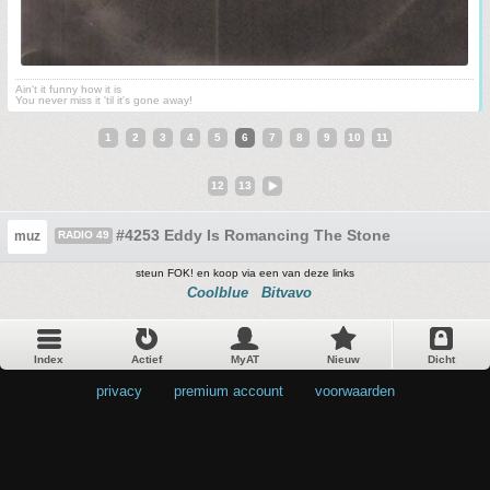
Ain't it funny how it is
You never miss it 'til it's gone away!
1
2
3
4
5
6
7
8
9
10
11
12
13
#4253 Eddy Is Romancing The Stone
muz
RADIO 49
steun FOK! en koop via een van deze links
Coolblue
Bitvavo
Index
Actief
MyAT
Nieuw
Dicht
privacy
•
premium account
•
voorwaarden