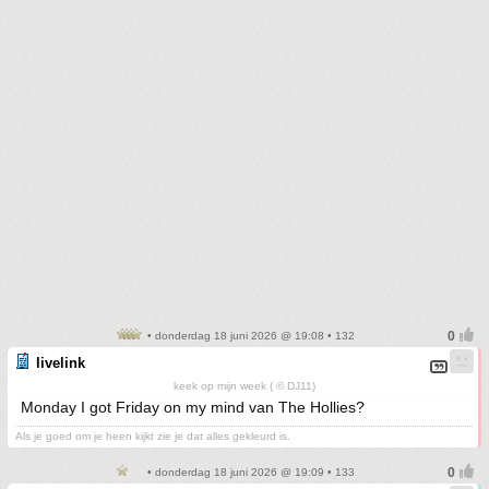
• donderdag 18 juni 2026 @ 19:08 • 132
livelink
keek op mijn week ( © DJ11)
Monday I got Friday on my mind van The Hollies?
Als je goed om je heen kijkt zie je dat alles gekleurd is.
• donderdag 18 juni 2026 @ 19:09 • 133