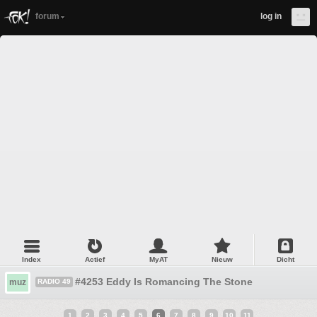
forum
log in
Index
Actief
MyAT
Nieuw
Dicht
#4253 Eddy Is Romancing The Stone
muz
RADIO 49
1
2
3
4
5
6
7
8
9
10
11