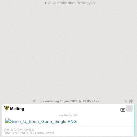
▼ Advertentie door Refinery89
• donderdag 18 juni 2026 @ 19:05 • 129
Melting
on Radio 49!
Ain't it funny how it is
You never miss it 'til it's gone away!