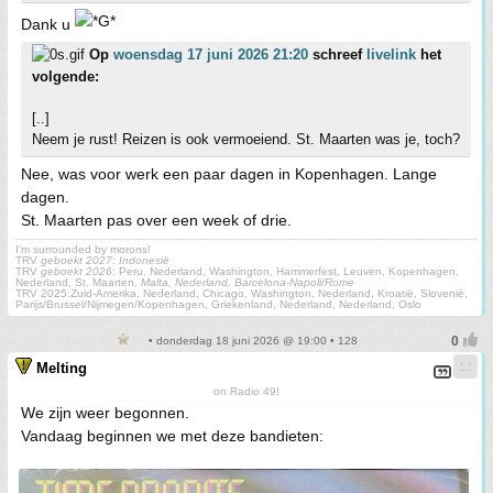
Dank u
Op
woensdag 17 juni 2026 21:20
schreef
livelink
het
volgende:
[..]
Neem je rust! Reizen is ook vermoeiend. St. Maarten was je, toch?
Nee, was voor werk een paar dagen in Kopenhagen. Lange
dagen.
St. Maarten pas over een week of drie.
I'm surrounded by morons!
TRV
geboekt 2027
:
Indonesië
TRV
geboekt 2026
: Peru, Nederland, Washington, Hammerfest, Leuven, Kopenhagen,
Nederland, St. Maarten,
Malta, Nederland, Barcelona-Napoli/Rome
TRV 2025:Zuid-Amerika, Nederland, Chicago, Washington, Nederland, Kroatië, Slovenië,
Parijs/Brussel/Nijmegen/Kopenhagen, Griekenland, Nederland, Nederland, Oslo
• donderdag 18 juni 2026 @ 19:00 • 128
Melting
on Radio 49!
We zijn weer begonnen.
Vandaag beginnen we met deze bandieten: