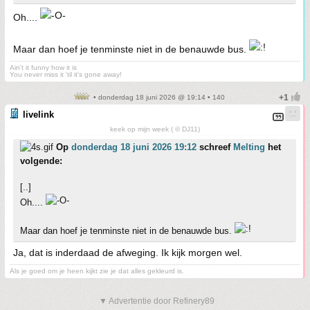
Oh....
Maar dan hoef je tenminste niet in de benauwde bus.
Ain't it funny how it is
You never miss it 'til it's gone away!
• donderdag 18 juni 2026 @ 19:14 • 140
livelink
keek op mijn week ( © DJ11)
Op
donderdag 18 juni 2026 19:12
schreef
Melting
het
volgende:
[..]
Oh....
Maar dan hoef je tenminste niet in de benauwde bus.
Ja, dat is inderdaad de afweging. Ik kijk morgen wel.
Als je goed om je heen kijkt zie je dat alles gekleurd is.
▼ Advertentie door Refinery89