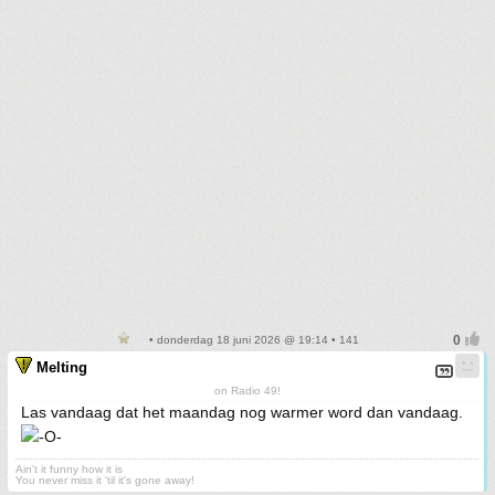
• donderdag 18 juni 2026 @ 19:14 • 141
Melting
on Radio 49!
Las vandaag dat het maandag nog warmer word dan vandaag.
Ain't it funny how it is
You never miss it 'til it's gone away!