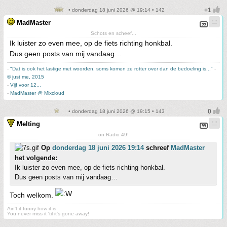
• donderdag 18 juni 2026 @ 19:14 • 142
MadMaster
Schots en scheef...
Ik luister zo even mee, op de fiets richting honkbal.
Dus geen posts van mij vandaag…
-
"Dat is ook het lastige met woorden, soms komen ze rotter over dan de bedoeling is..."
-
© just me, 2015
-
Vijf voor 12...
-
MadMaster @ Mixcloud
• donderdag 18 juni 2026 @ 19:15 • 143
Melting
on Radio 49!
Op
donderdag 18 juni 2026 19:14
schreef
MadMaster
het volgende:
Ik luister zo even mee, op de fiets richting honkbal.
Dus geen posts van mij vandaag…
Toch welkom.
Ain't it funny how it is
You never miss it 'til it's gone away!