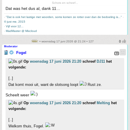
Schots en scheef...
Dat was het dus al, dank 11…
-
"Dat is ook het lastige met woorden, soms komen ze rotter over dan de bedoeling is..."
-
© just me, 2015
-
Vijf voor 12...
-
MadMaster @ Mixcloud
• woensdag 17 juni 2026 @ 21:24 • 127
Moderator
Fogel
Op
woensdag 17 juni 2026 21:20
schreef
DJ11
het
volgende:
[..]
Dat komt mooi uit, want de slotsong loopt
Rust ze.
Scheelt weer
Op
woensdag 17 juni 2026 21:20
schreef
Melting
het
volgende:
[..]
Welkom thuis, Fogel.