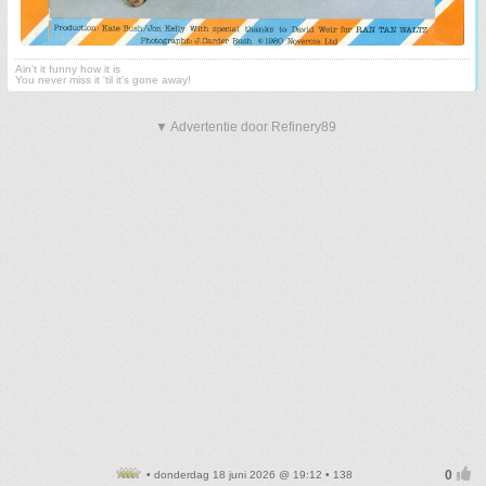
Ain't it funny how it is
You never miss it 'til it's gone away!
▼ Advertentie door Refinery89
• donderdag 18 juni 2026 @ 19:12 • 138