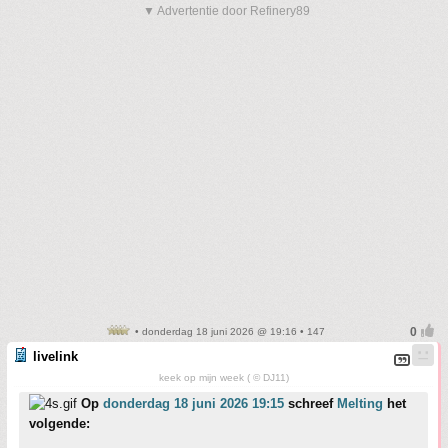
▼ Advertentie door Refinery89
• donderdag 18 juni 2026 @ 19:16 • 147
livelink
keek op mijn week ( © DJ11)
Op
donderdag 18 juni 2026 19:15
schreef
Melting
het
volgende: