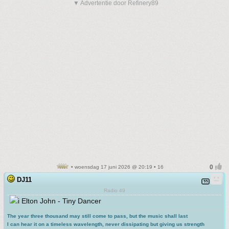
▼ Advertentie door Refinery89
• woensdag 17 juni 2026 @ 20:19 • 16
DJ11
Radio 49
Elton John - Tiny Dancer
The year three thousand may still come to pass, but the music shall last
I can hear it on a timeless wavelength, never dissipating but giving us strength