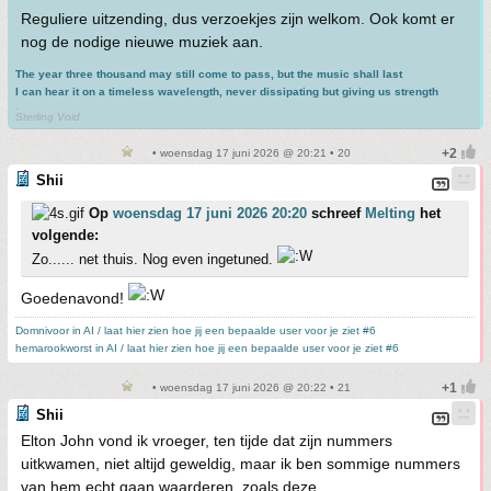
Reguliere uitzending, dus verzoekjes zijn welkom. Ook komt er
nog de nodige nieuwe muziek aan.
The year three thousand may still come to pass, but the music shall last
I can hear it on a timeless wavelength, never dissipating but giving us strength
.
Sterling Void
• woensdag 17 juni 2026 @ 20:21 • 20
Shii
Op
woensdag 17 juni 2026 20:20
schreef
Melting
het
volgende:
Zo...... net thuis. Nog even ingetuned.
Goedenavond!
Domnivoor in AI / laat hier zien hoe jij een bepaalde user voor je ziet #6
hemarookworst in AI / laat hier zien hoe jij een bepaalde user voor je ziet #6
• woensdag 17 juni 2026 @ 20:22 • 21
Shii
Elton John vond ik vroeger, ten tijde dat zijn nummers
uitkwamen, niet altijd geweldig, maar ik ben sommige nummers
van hem echt gaan waarderen, zoals deze.