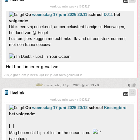
keek op mijn week ( © DJ11)
Op
woensdag 17 juni 2026 20:11
schreef
DJ11
het
volgende:
Dit is een vrij onbekend, amper beluisterd bandje uit Noorwegen;
het land van @:Fogel
Luistercijfers zeggen me echt niks. Ik vind dit een sterk nummer,
met een fraaie opbouw:
In Doubt - Lost In Your Ocean
Het boeit in ieder geval wel.
Als je goed om je heen kijkt zie je dat alles gekleurd is.
• woensdag 17 juni 2026 @ 20:13 • 9
livelink
keek op mijn week ( © DJ11)
Op
woensdag 17 juni 2026 20:13
schreef
Kissingbird
het volgende:
[..]
Mag hopen dat hij niet lost in the ocean is nu.
(vliegtuig)