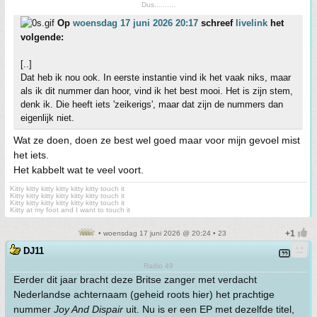
Dus..........
Op
woensdag 17 juni 2026 20:17
schreef
livelink
het
volgende:
[..]
Dat heb ik nou ook. In eerste instantie vind ik het vaak niks, maar
als ik dit nummer dan hoor, vind ik het best mooi. Het is zijn stem,
denk ik. Die heeft iets 'zeikerigs', maar dat zijn de nummers dan
eigenlijk niet.
Wat ze doen, doen ze best wel goed maar voor mijn gevoel mist
het iets.
Het kabbelt wat te veel voort.
Kitty kitty kitty kitty kitty kitty touch it
Kitty kitty kitty kitty kitty kitty touch it
Kitty kitty kitty kitty kitty kitty touch it
Kitty at my foot and I want to touch it
• woensdag 17 juni 2026 @ 20:24 • 23
DJ11
Radio 49
Eerder dit jaar bracht deze Britse zanger met verdacht
Nederlandse achternaam (geheid roots hier) het prachtige
nummer
Joy And Dispair
uit. Nu is er een EP met dezelfde titel,