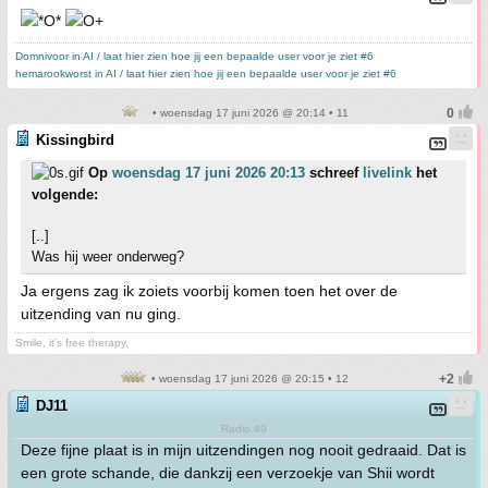
Domnivoor in AI / laat hier zien hoe jij een bepaalde user voor je ziet #6
hemarookworst in AI / laat hier zien hoe jij een bepaalde user voor je ziet #6
• woensdag 17 juni 2026 @ 20:14 • 11
Kissingbird
Op
woensdag 17 juni 2026 20:13
schreef
livelink
het
volgende:
[..]
Was hij weer onderweg?
Ja ergens zag ik zoiets voorbij komen toen het over de
uitzending van nu ging.
Smile, it's free therapy.
• woensdag 17 juni 2026 @ 20:15 • 12
DJ11
Radio 49
Deze fijne plaat is in mijn uitzendingen nog nooit gedraaid. Dat is
een grote schande, die dankzij een verzoekje van Shii wordt