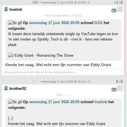
• woensdag 17 juni 2026 @ 20:09 • 2
livelink
keek op mijn week ( © DJ11)
Op
woensdag 17 juni 2026 20:05
schreef
DJ11
het
volgende:
Ik kwam deze tamelijk onbekende single op YouTube tegen en kon
'm niet vinden op Spotify. Toch is dit - vind ik - best een lekkere
plaat:
Eddy Grant - Romancing The Stone
Kende het vaag. Wel echt een fijn nummer van Eddy Grant.
Als je goed om je heen kijkt zie je dat alles gekleurd is.
• woensdag 17 juni 2026 @ 20:10 • 3
brother52
Dus..........
Op
woensdag 17 juni 2026 20:09
schreef
livelink
het
volgende:
[..]
Kende het vaag. Wel echt een fijn nummer van Eddy Grant.