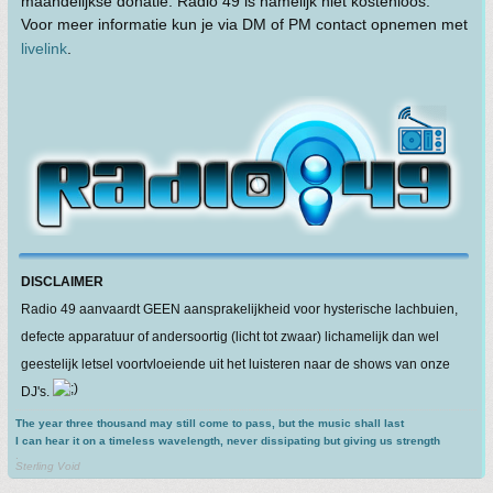
maandelijkse donatie. Radio 49 is namelijk niet kostenloos.
Voor meer informatie kun je via DM of PM contact opnemen met
livelink
.
DISCLAIMER
Radio 49 aanvaardt GEEN aansprakelijkheid voor hysterische lachbuien,
defecte apparatuur of andersoortig (licht tot zwaar) lichamelijk dan wel
geestelijk letsel voortvloeiende uit het luisteren naar de shows van onze
DJ's.
The year three thousand may still come to pass, but the music shall last
I can hear it on a timeless wavelength, never dissipating but giving us strength
.
Sterling Void