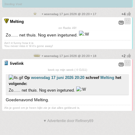
.
Sterling Void
• woensdag 17 juni 2026 @ 20:20 • 17
Melting
on Radio 49!
Zo...... net thuis. Nog even ingetuned.
Ain't it funny how it is
You never miss it 'til it's gone away!
• woensdag 17 juni 2026 @ 20:20 • 18
livelink
keek op mijn week ( © DJ11)
Op
woensdag 17 juni 2026 20:20
schreef
Melting
het
volgende:
Zo...... net thuis. Nog even ingetuned.
Goedenavond Melting.
Als je goed om je heen kijkt zie je dat alles gekleurd is.
▼ Advertentie door Refinery89