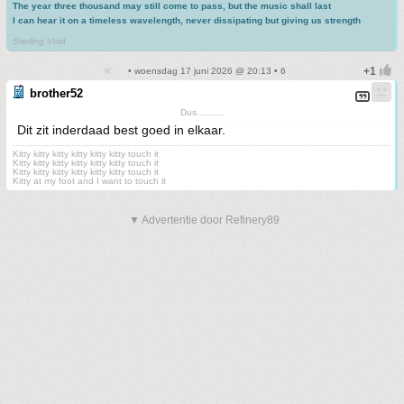
The year three thousand may still come to pass, but the music shall last
I can hear it on a timeless wavelength, never dissipating but giving us strength
.
Sterling Void
• woensdag 17 juni 2026 @ 20:13 • 6
brother52
Dus..........
Dit zit inderdaad best goed in elkaar.
Kitty kitty kitty kitty kitty kitty touch it
Kitty kitty kitty kitty kitty kitty touch it
Kitty kitty kitty kitty kitty kitty touch it
Kitty at my foot and I want to touch it
▼ Advertentie door Refinery89