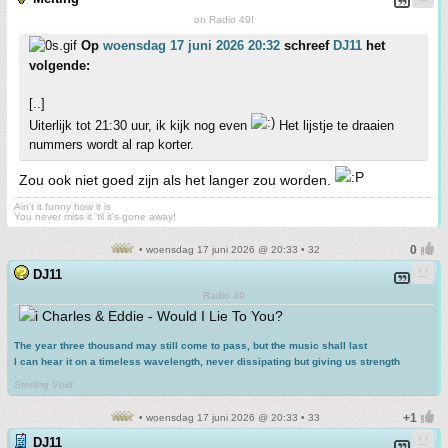
on Radio 49!
Op
woensdag 17 juni 2026 20:32
schreef
DJ11
het
volgende:
[..]
Uiterlijk tot 21:30 uur, ik kijk nog even
Het lijstje te draaien
nummers wordt al rap korter.
Zou ook niet goed zijn als het langer zou worden.
Ain't it funny how it is
You never miss it 'til it's gone away!
• woensdag 17 juni 2026 @ 20:33 • 32
DJ11
Radio 49
Charles & Eddie - Would I Lie To You?
The year three thousand may still come to pass, but the music shall last
I can hear it on a timeless wavelength, never dissipating but giving us strength
.
Sterling Void
• woensdag 17 juni 2026 @ 20:33 • 33
DJ11