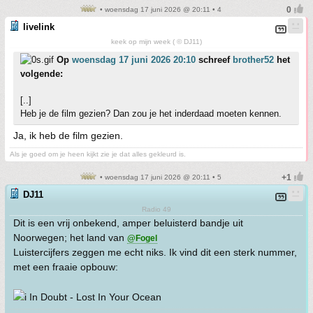
• woensdag 17 juni 2026 @ 20:11 • 4
livelink
keek op mijn week ( © DJ11)
Op
woensdag 17 juni 2026 20:10
schreef
brother52
het
volgende:
[..]
Heb je de film gezien? Dan zou je het inderdaad moeten kennen.
Ja, ik heb de film gezien.
Als je goed om je heen kijkt zie je dat alles gekleurd is.
• woensdag 17 juni 2026 @ 20:11 • 5
DJ11
Radio 49
Dit is een vrij onbekend, amper beluisterd bandje uit
Noorwegen; het land van
@Fogel
Luistercijfers zeggen me echt niks. Ik vind dit een sterk nummer,
met een fraaie opbouw:
In Doubt - Lost In Your Ocean