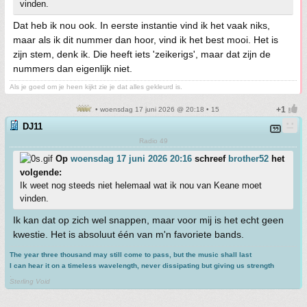
vinden.
Dat heb ik nou ook. In eerste instantie vind ik het vaak niks,
maar als ik dit nummer dan hoor, vind ik het best mooi. Het is
zijn stem, denk ik. Die heeft iets 'zeikerigs', maar dat zijn de
nummers dan eigenlijk niet.
Als je goed om je heen kijkt zie je dat alles gekleurd is.
• woensdag 17 juni 2026 @ 20:18 • 15
DJ11
Radio 49
Op
woensdag 17 juni 2026 20:16
schreef
brother52
het
volgende:
Ik weet nog steeds niet helemaal wat ik nou van Keane moet
vinden.
Ik kan dat op zich wel snappen, maar voor mij is het echt geen
kwestie. Het is absoluut één van m'n favoriete bands.
The year three thousand may still come to pass, but the music shall last
I can hear it on a timeless wavelength, never dissipating but giving us strength
.
Sterling Void