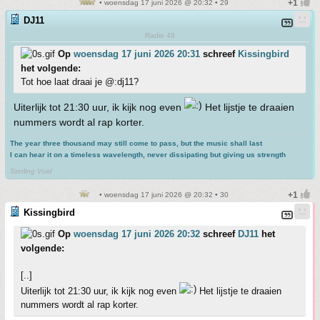
• woensdag 17 juni 2026 @ 20:32 • 29
DJ11
Radio 49
Op
woensdag 17 juni 2026 20:31
schreef
Kissingbird
het volgende:
Tot hoe laat draai je @:dj11?
Uiterlijk tot 21:30 uur, ik kijk nog even
Het lijstje te draaien
nummers wordt al rap korter.
The year three thousand may still come to pass, but the music shall last
I can hear it on a timeless wavelength, never dissipating but giving us strength
.
Sterling Void
• woensdag 17 juni 2026 @ 20:32 • 30
Kissingbird
Op
woensdag 17 juni 2026 20:32
schreef
DJ11
het
volgende:
[..]
Uiterlijk tot 21:30 uur, ik kijk nog even
Het lijstje te draaien
nummers wordt al rap korter.