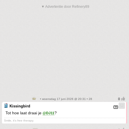
▼ Advertentie door Refinery89
• woensdag 17 juni 2026 @ 20:31 • 28
Kissingbird
Tot hoe laat draai je
?
@DJ11
Smile, it's free therapy.