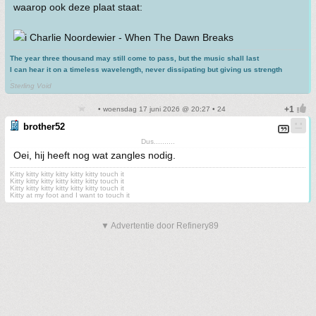
waarop ook deze plaat staat:
Charlie Noordewier - When The Dawn Breaks
The year three thousand may still come to pass, but the music shall last
I can hear it on a timeless wavelength, never dissipating but giving us strength
.
Sterling Void
• woensdag 17 juni 2026 @ 20:27 • 24
brother52
Dus..........
Oei, hij heeft nog wat zangles nodig.
Kitty kitty kitty kitty kitty kitty touch it
Kitty kitty kitty kitty kitty kitty touch it
Kitty kitty kitty kitty kitty kitty touch it
Kitty at my foot and I want to touch it
▼ Advertentie door Refinery89