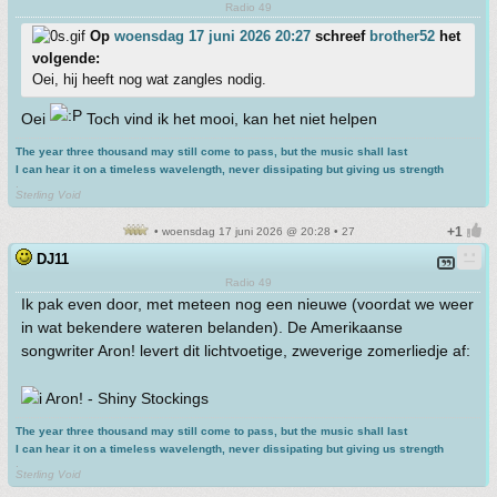
Radio 49
Op
woensdag 17 juni 2026 20:27
schreef
brother52
het
volgende:
Oei, hij heeft nog wat zangles nodig.
Oei
Toch vind ik het mooi, kan het niet helpen
The year three thousand may still come to pass, but the music shall last
I can hear it on a timeless wavelength, never dissipating but giving us strength
.
Sterling Void
• woensdag 17 juni 2026 @ 20:28 • 27
DJ11
Radio 49
Ik pak even door, met meteen nog een nieuwe (voordat we weer
in wat bekendere wateren belanden). De Amerikaanse
songwriter Aron! levert dit lichtvoetige, zweverige zomerliedje af:
Aron! - Shiny Stockings
The year three thousand may still come to pass, but the music shall last
I can hear it on a timeless wavelength, never dissipating but giving us strength
.
Sterling Void