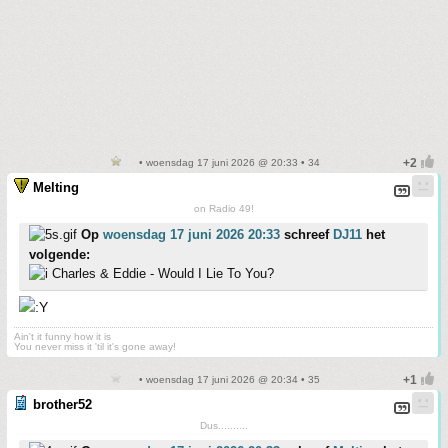
• woensdag 17 juni 2026 @ 20:33 • 34
Melting
on Radio 49!
Op
woensdag 17 juni 2026 20:33
schreef
DJ11
het
volgende:
Charles & Eddie - Would I Lie To You?
Ain't it funny how it is
You never miss it 'til it's gone away!
• woensdag 17 juni 2026 @ 20:34 • 35
brother52
Dus..........