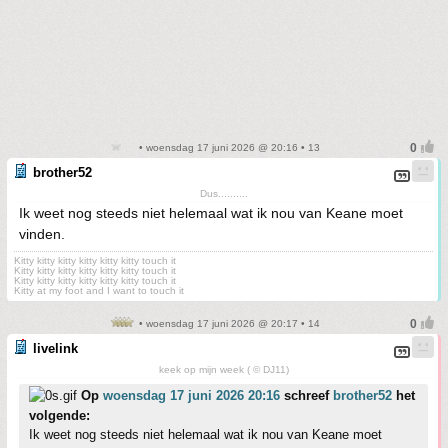
• woensdag 17 juni 2026 @ 20:16 • 13
brother52
Dus..........
Ik weet nog steeds niet helemaal wat ik nou van Keane moet
vinden.
Kitty kitty kitty kitty kitty kitty touch it
Kitty kitty kitty kitty kitty kitty touch it
Kitty kitty kitty kitty kitty kitty touch it
Kitty at my foot and I want to touch it
• woensdag 17 juni 2026 @ 20:17 • 14
livelink
keek op mijn week ( © DJ11)
Op
woensdag 17 juni 2026 20:16
schreef
brother52
het
volgende:
Ik weet nog steeds niet helemaal wat ik nou van Keane moet