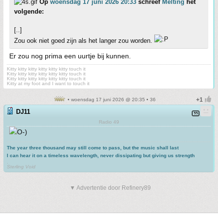
Op
woensdag 17 juni 2026 20:33
schreef
Melting
het
volgende:
[..]
Zou ook niet goed zijn als het langer zou worden.
Er zou nog prima een uurtje bij kunnen.
Kitty kitty kitty kitty kitty kitty touch it
Kitty kitty kitty kitty kitty kitty touch it
Kitty kitty kitty kitty kitty kitty touch it
Kitty at my foot and I want to touch it
• woensdag 17 juni 2026 @ 20:35 • 36
DJ11
Radio 49
The year three thousand may still come to pass, but the music shall last
I can hear it on a timeless wavelength, never dissipating but giving us strength
.
Sterling Void
▼ Advertentie door Refinery89