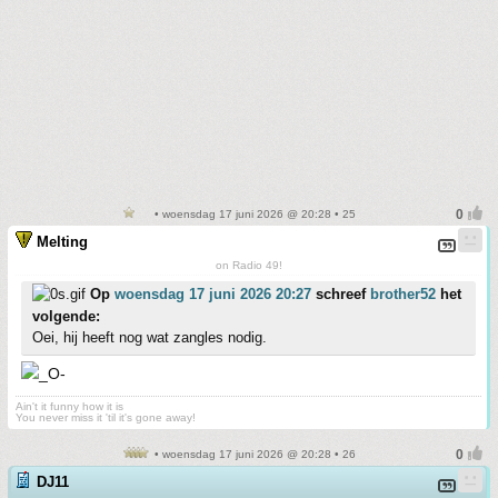
• woensdag 17 juni 2026 @ 20:28 • 25
Melting
on Radio 49!
Op
woensdag 17 juni 2026 20:27
schreef
brother52
het
volgende:
Oei, hij heeft nog wat zangles nodig.
Ain't it funny how it is
You never miss it 'til it's gone away!
• woensdag 17 juni 2026 @ 20:28 • 26
DJ11