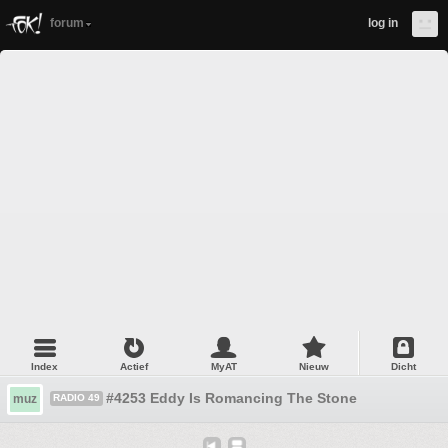
forum
log in
Index
Actief
MyAT
Nieuw
Dicht
#4253 Eddy Is Romancing The Stone
muz
RADIO 49