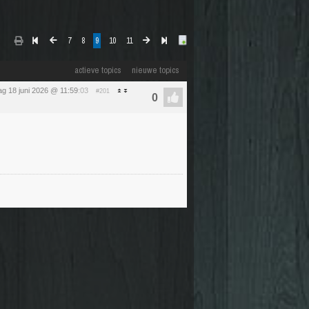
7
8
9
10
11
actieve topics
nieuwe topics
g 18 juni 2026 @ 11:59
:03
#201