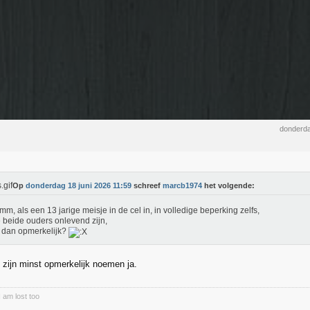
donderda
Op
donderdag 18 juni 2026 11:59
schreef
marcb1974
het volgende:
, als een 13 jarige meisje in de cel in, in volledige beperking zelfs,
 beide ouders onlevend zijn,
t dan opmerkelijk?
 zijn minst opmerkelijk noemen ja.
I am lost too