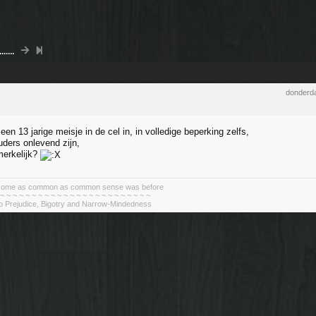
....
donderda
n 13 jarige meisje in de cel in, in volledige beperking zelfs,
uders onlevend zijn,
merkelijk?
become as common as common sense was before
 ~ ~ ~ ~ ~ ~ ~ ~ ~ ~ ~ ~ ~ ~ ~ ~ ~ ~ ~ ~ ~ ~ ~ ~
To Prejudice, Bigotry and Narrow-Mindedness