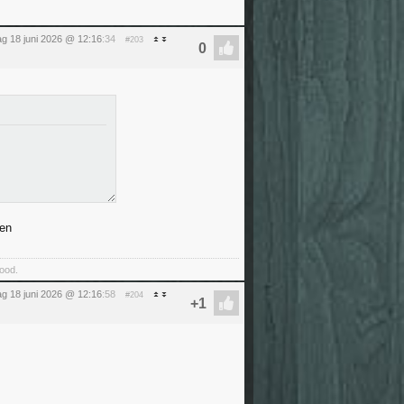
g 18 juni 2026 @ 12:16
:34
#203
ten
food.
g 18 juni 2026 @ 12:16
:58
#204