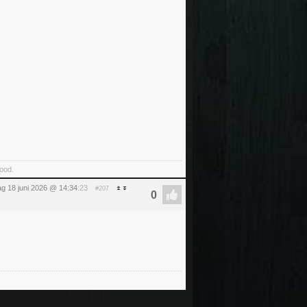
food.
g 18 juni 2026 @ 14:34
:23
#207