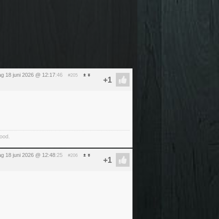
g 18 juni 2026 @ 12:17
:46
#205
food.
g 18 juni 2026 @ 12:48
:25
#206