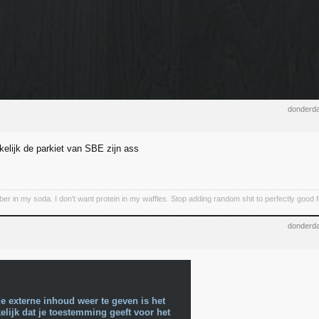
donderda
kelijk de parkiet van SBE zijn ass
iber in my soda. I don't want protein in my waffles. Stop adding random shit to perfectly good 
donderda
e externe inhoud weer te geven is het
lijk dat je toestemming geeft voor het