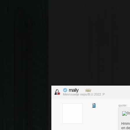
maily
Mevrouwtje oeps/B.U.2022 :P
quote:
Hmmmm
en de