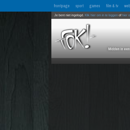
frontpage
sport
games
film & tv
web
Je bent niet ingelogd.
Klik hier om in te loggen
of
hier 
Midden in een 