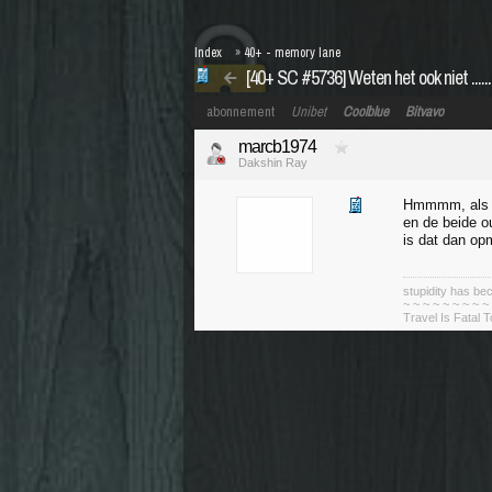
Index
»
40+ - memory lane
[40+ SC #5736] Weten het ook niet .........
abonnement
Unibet
Coolblue
Bitvavo
marcb1974
Dakshin Ray
Hmmmm, als ee
en de beide o
is dat dan op
stupidity has 
~ ~ ~ ~ ~ ~ ~ ~ ~
Travel Is Fatal 