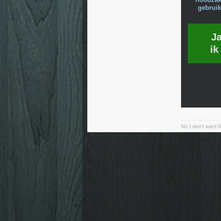
gebruik
J
ik
No I don't want f