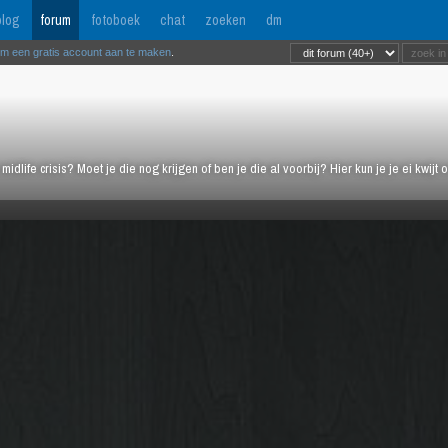
log
forum
fotoboek
chat
zoeken
dm
om een gratis account aan te maken
.
midlife crisis? Moet je die nog krijgen of ben je die al voorbij? Hier kun je je ei kwi