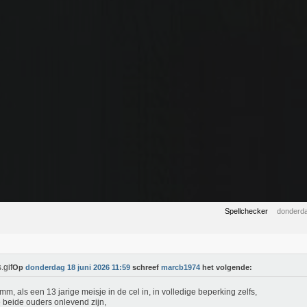
Spellchecker
donderda
Op
donderdag 18 juni 2026 11:59
schreef
marcb1974
het volgende:
, als een 13 jarige meisje in de cel in, in volledige beperking zelfs,
 beide ouders onlevend zijn,