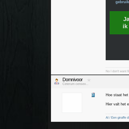
gebruik
J
ik
No I don't want f
Domnivoor
Ceterum censeo...
Hoe staat het 
Hier valt het 
AI / Een giraffe d