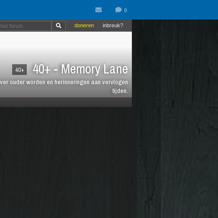
doneren
inbreuk?
40+ - Memory Lane
40+
jt over ouder worden en herinneringen aan vervlogen
tijden.