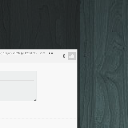
g 18 juni 2026 @ 12:01
:35
#202