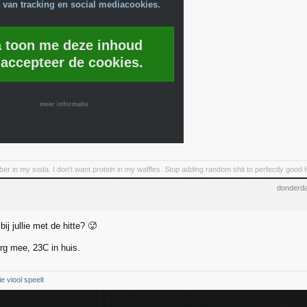
 van tracking en social mediacookies.
a toon me deze inhoud
 accepteer de cookies.
meer informatie
iber in my soda. I don't want protein in my waffles. Stop adding random shit to perfectly good 
donderda
bij jullie met de hitte? 🥵
erg mee, 23C in huis.
ie viool speelt