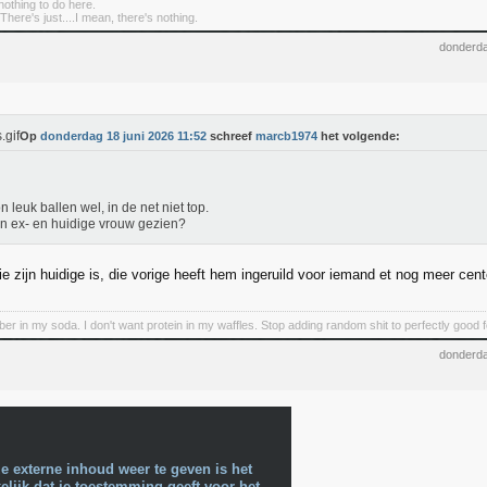
nothing to do here.
There's just....I mean, there's nothing.
donderda
Op
donderdag 18 juni 2026 11:52
schreef
marcb1974
het volgende:
on leuk ballen wel, in de net niet top.
jn ex- en huidige vrouw gezien?
ie zijn huidige is, die vorige heeft hem ingeruild voor iemand et nog meer cen
iber in my soda. I don't want protein in my waffles. Stop adding random shit to perfectly good 
donderda
e externe inhoud weer te geven is het
lijk dat je toestemming geeft voor het