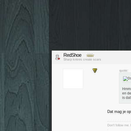
RedShoe
Sharp knives create scars
quote:
Hmmmm
en de
is da
Dat mag je op
Don't follow me. 
.