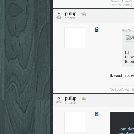
Please. There's 
There's nothing. 
pullup
smartie
quote:
[..]
Hij k
En zi
Ik weet niet w
No I don't want f
pullup
smartie
om dez
noodzake