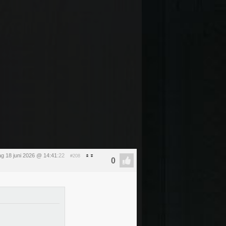
g 18 juni 2026 @ 14:41
:22
#208