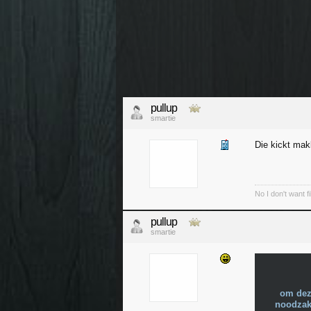
pullup
smartie
Die kickt mak
No I don't want f
pullup
smartie
om dez
noodzake