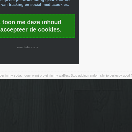
 van tracking en social mediacookies.
a toon me deze inhoud
 accepteer de cookies.
meer informatie
iber in my soda. I don't want protein in my waffles. Stop adding random shit to perfectly good 