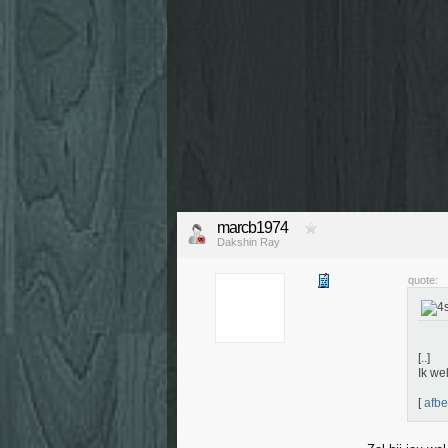
marcb1974
Dakshin Ray
quote:
[..]
Ik wel
[
afbe