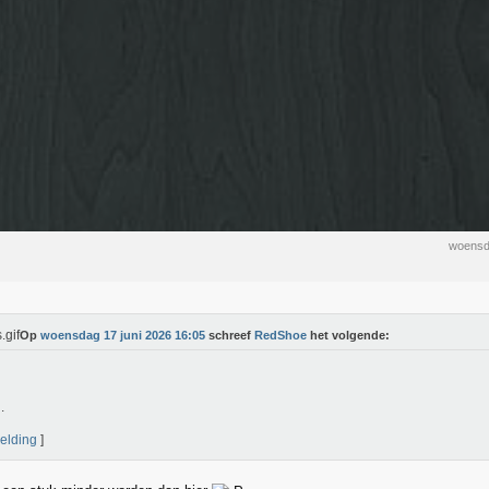
woensd
Op
woensdag 17 juni 2026 16:05
schreef
RedShoe
het volgende:
.
elding
]