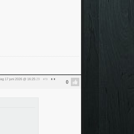
ag 17 juni 2026 @ 16:25
:29
#79