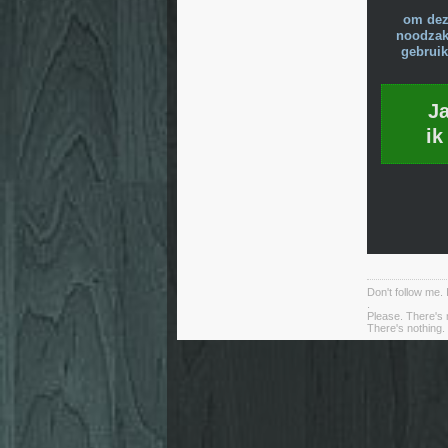
om dez
noodzake
gebruik
J
ik
Don't follow me. 
.
Please. There's 
There's nothing. 