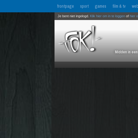
frontpage
sport
games
film & tv
web
Je bent niet ingelogd.
Klik hier om in te loggen
of
hier 
Midden in een 