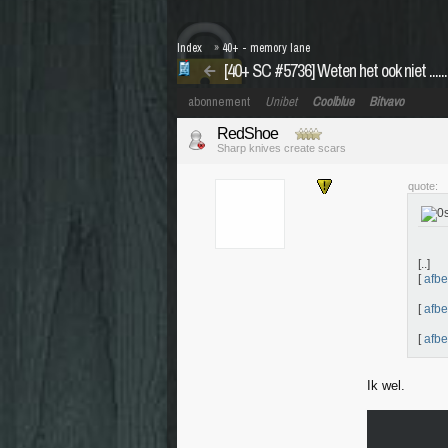
Index
»
40+ - memory lane
[40+ SC #5736] Weten het ook niet .........
abonnement
Unibet
Coolblue
Bitvavo
RedShoe
Sharp knives create scars
quote:
[..]
[
afbe
[
afbe
[
afbe
Ik wel.