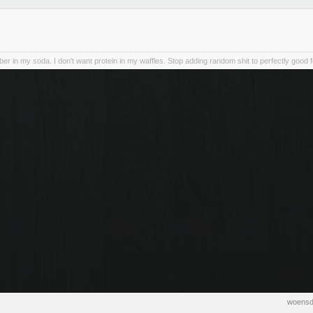
iber in my soda. I don't want protein in my waffles. Stop adding random shit to perfectly good 
woensd