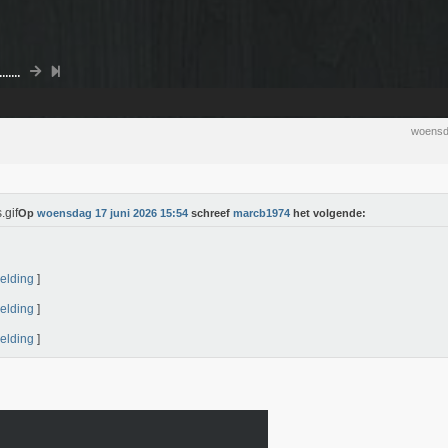
....
woensd
Op
woensdag 17 juni 2026 15:54
schreef
marcb1974
het volgende:
elding
]
elding
]
elding
]