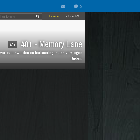
doneren
inbreuk?
40+ - Memory Lane
40+
jt over ouder worden en herinneringen aan vervlogen
tijden.