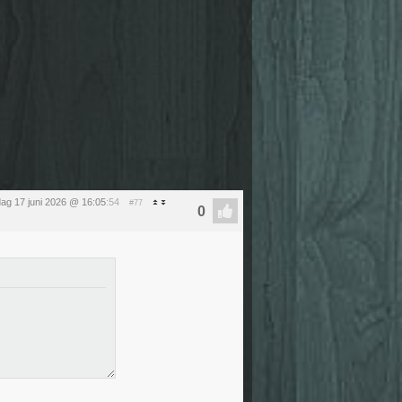
ag 17 juni 2026 @ 16:05
:54
#77