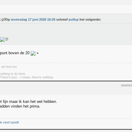
Op
woensdag 17 juni 2026 16:25
schreef
pullup
het volgende:
punt boven de 20
I am lost too
nothing to do here.
There's just....I mean, there's nothing.
woensd
iet fijn maar ik kan het wel hebben.
adden vinden het prima.
ie viool speelt