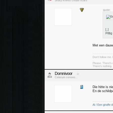
Sharp knives create scars
quote:
[..]
Pittig
Met een dauw
Don't follow me. 
.
Please. There's 
There's nothing. 
Domnivoor
Ceterum censeo...
Die hitte is n
En de schildp
AI / Een giraffe d