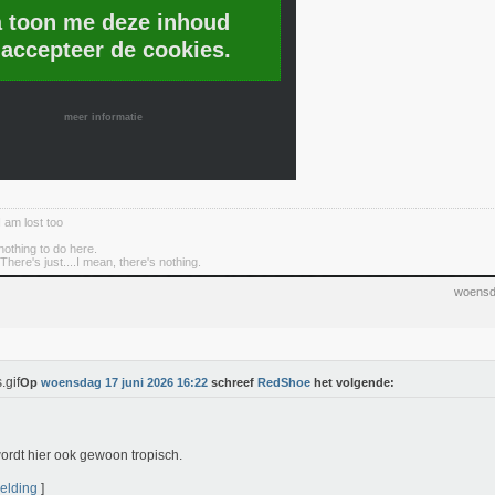
a toon me deze inhoud
 accepteer de cookies.
meer informatie
I am lost too
nothing to do here.
There's just....I mean, there's nothing.
woensd
Op
woensdag 17 juni 2026 16:22
schreef
RedShoe
het volgende:
ordt hier ook gewoon tropisch.
elding
]