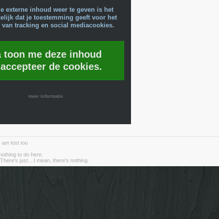
e externe inhoud weer te geven is het
lijk dat je toestemming geeft voor het
 van tracking en social mediacookies.
a toon me deze inhoud
 accepteer de cookies.
meer informatie
I am lost too
nothing to do here.
There's just....I mean, there's nothing.