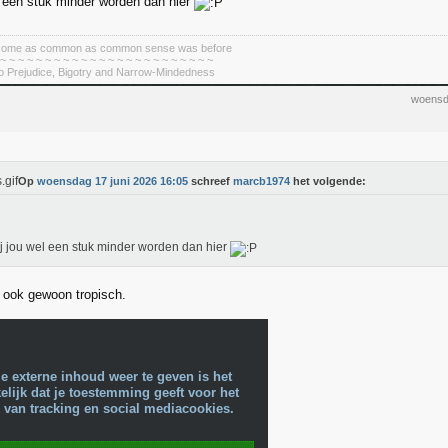
el een stuk minder worden dan hier
become as common as common sense was before
 ~ ~ ~ ~ ~ ~ ~ ~ ~ ~ ~ ~ ~ ~ ~ ~ ~ ~ ~ ~ ~ ~ ~ ~
To Prejudice, Bigotry and Narrow-Mindedness
woensd
Op
woensdag 17 juni 2026 16:05
schreef
marcb1974
het volgende:
ij jou wel een stuk minder worden dan hier
r ook gewoon tropisch.
e externe inhoud weer te geven is het
lijk dat je toestemming geeft voor het
 van tracking en social mediacookies.