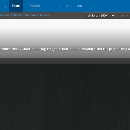
log
forum
fotoboek
chat
zoeken
dm
om een gratis account aan te maken
.
midlife crisis? Moet je die nog krijgen of ben je die al voorbij? Hier kun je je ei kwi