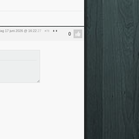
ag 17 juni 2026 @ 16:22
:27
#78