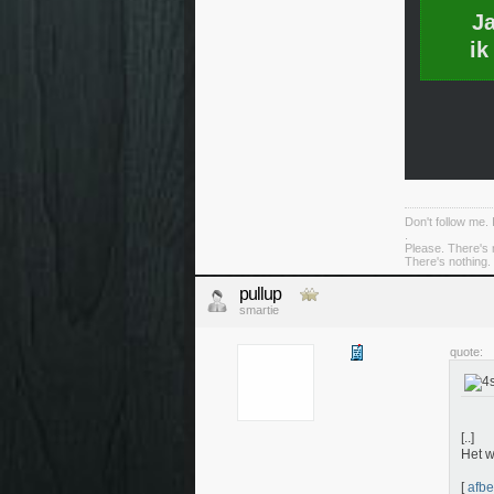
J
ik
Don't follow me. 
.
Please. There's 
There's nothing. 
pullup
smartie
quote:
[..]
Het w
[
afbe