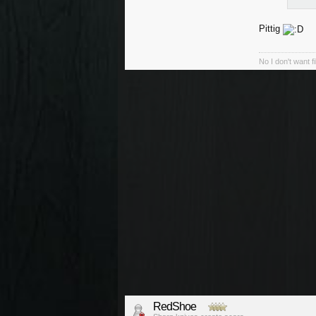
Pittig
No I don't want f
RedShoe