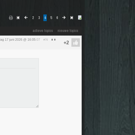
2
3
4
5
6
actieve topics
nieuwe topics
ag 17 juni 2026 @ 16:05
:07
#76