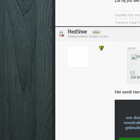
Zal bij jou w
stupidity has 
~ ~ ~ ~ ~ ~ ~ ~ ~
Travel Is Fatal 
RedShoe
Sharp knives create scars
quote:
[..]
Zal b
Het wordt hie
om dez
noodzake
gebruik