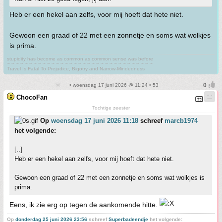
Heb er een hekel aan zelfs, voor mij hoeft dat hete niet.
Gewoon een graad of 22 met een zonnetje en soms wat wolkjes
is prima.
stupidity has become as common as common sense was before
~ ~ ~ ~ ~ ~ ~ ~ ~ ~ ~ ~ ~ ~ ~ ~ ~ ~ ~ ~ ~ ~ ~ ~ ~ ~ ~ ~ ~ ~ ~ ~ ~
Travel Is Fatal To Prejudice, Bigotry and Narrow-Mindedness
• woensdag 17 juni 2026 @ 11:24 • 53
ChocoFan
Tochtige zeester
Op
woensdag 17 juni 2026 11:18
schreef
marcb1974
het volgende:
[..]
Heb er een hekel aan zelfs, voor mij hoeft dat hete niet.
Gewoon een graad of 22 met een zonnetje en soms wat wolkjes is
prima.
Eens, ik zie erg op tegen de aankomende hitte.
Op
donderdag 25 juni 2026 23:56
schreef
Superbadeendje
het volgende: