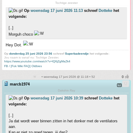
Tochtige zeester
Op
woensdag 17 juni 2026 11:13
schreef
Dotteke
het
volgende:
[..]
Morguh choco
Hey Dot.
Op
donderdag 25 juni 2026 23:56
schreef
Superbadeendje
het volgende:
Jou naam is vanaf nu: Tochtige Zeester.
https://www.youtube.com/watch?v=lQ6jZgMaZk4
FB / [Fok Wiki FAQ] Oldbies
• woensdag 17 juni 2026 @ 11:18 • 52
marcb1974
Dakshin Ray
Op
woensdag 17 juni 2026 10:39
schreef
Dotteke
het
volgende:
[..]
Ja dat wordt weer binnen zitten in het donker met de ventilators
aan.
Kan er niet zo goed tegen, jij dan?