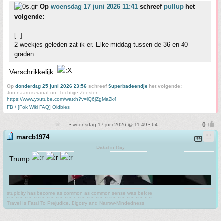
Op
woensdag 17 juni 2026 11:41
schreef
pullup
het
volgende:
[..]
2 weekjes geleden zat ik er. Elke middag tussen de 36 en 40
graden
Verschrikkelijk.
Op
donderdag 25 juni 2026 23:56
schreef
Superbadeendje
het volgende:
Jou naam is vanaf nu: Tochtige Zeester.
https://www.youtube.com/watch?v=lQ6jZgMaZk4
FB / [Fok Wiki FAQ] Oldbies
• woensdag 17 juni 2026 @ 11:49 • 64
marcb1974
Dakshin Ray
Trump
stupidity has become as common as common sense was before
~ ~ ~ ~ ~ ~ ~ ~ ~ ~ ~ ~ ~ ~ ~ ~ ~ ~ ~ ~ ~ ~ ~ ~ ~ ~ ~ ~ ~ ~ ~ ~ ~
Travel Is Fatal To Prejudice, Bigotry and Narrow-Mindedness