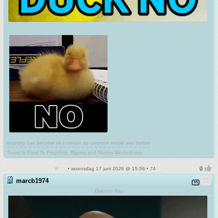
stupidity has become as common as common sense was before
~ ~ ~ ~ ~ ~ ~ ~ ~ ~ ~ ~ ~ ~ ~ ~ ~ ~ ~ ~ ~ ~ ~ ~ ~ ~ ~ ~ ~ ~ ~ ~ ~
Travel Is Fatal To Prejudice, Bigotry and Narrow-Mindedness
• woensdag 17 juni 2026 @ 15:56 • 74
marcb1974
Dakshin Ray