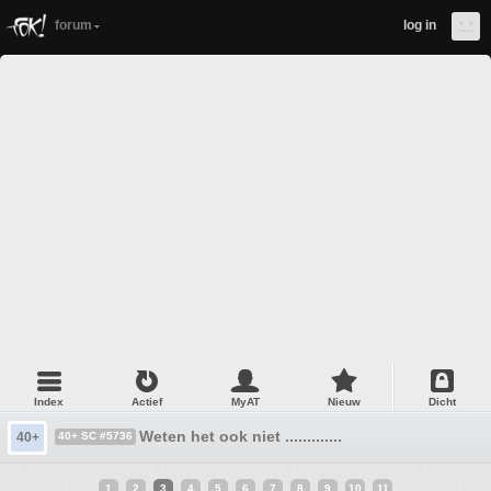
forum
log in
Index
Actief
MyAT
Nieuw
Dicht
Weten het ook niet .............
40+
40+ SC #5736
1
2
3
4
5
6
7
8
9
10
11