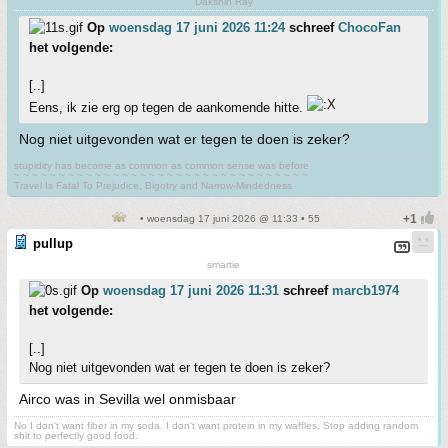
Dakshin Ray
Op
woensdag 17 juni 2026 11:24
schreef
ChocoFan
het volgende:
[..]
Eens, ik zie erg op tegen de aankomende hitte.
Nog niet uitgevonden wat er tegen te doen is zeker?
stupidity has become as common as common sense was before
~ ~ ~ ~ ~ ~ ~ ~ ~ ~ ~ ~ ~ ~ ~ ~ ~ ~ ~ ~ ~ ~ ~ ~ ~ ~ ~ ~ ~ ~ ~ ~ ~
Travel Is Fatal To Prejudice, Bigotry and Narrow-Mindedness
• woensdag 17 juni 2026 @ 11:33 • 55
pullup
smartie
Op
woensdag 17 juni 2026 11:31
schreef
marcb1974
het volgende:
[..]
Nog niet uitgevonden wat er tegen te doen is zeker?
Airco was in Sevilla wel onmisbaar
No I don't want fiber in my soda. I don't want protein in my waffles. Stop adding random
shit to perfectly good food.