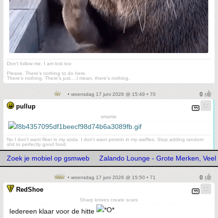
Don't follow me. I am lost too
.
Please. There's nothing to do here.
There's nothing. There's just....I mean, there's nothing.
• woensdag 17 juni 2026 @ 15:49 • 70
pullup
smartie
No I don't want fiber in my soda. I don't want protein in my waffles. Stop adding random
shit to perfectly good food.
Zoek je mobiel op gsmweb
Zalando Lounge - Grote Merken, Veel 
• woensdag 17 juni 2026 @ 15:50 • 71
RedShoe
Sharp knives create scars
Iedereen klaar voor de hitte