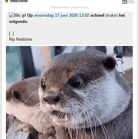
RedShoe
Sharp knives create scars
Op
woensdag 17 juni 2026 13:02
schreef
drakin
het
volgende:
[..]
Rip Redshoe