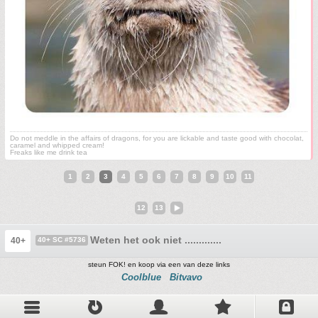
Do not meddle in the affairs of dragons, for you are lickable and taste good with chocolat,
caramel and whipped cream!
Freaks like me drink tea
1
2
3
4
5
6
7
8
9
10
11
12
13
Weten het ook niet .............
40+
40+ SC #5736
steun FOK! en koop via een van deze links
Coolblue
Bitvavo