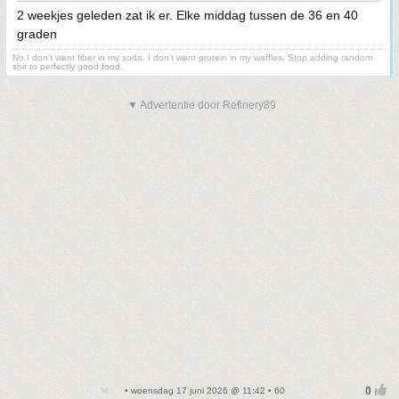
2 weekjes geleden zat ik er. Elke middag tussen de 36 en 40
graden
No I don't want fiber in my soda. I don't want protein in my waffles. Stop adding random
shit to perfectly good food.
▼ Advertentie door Refinery89
• woensdag 17 juni 2026 @ 11:42 • 60