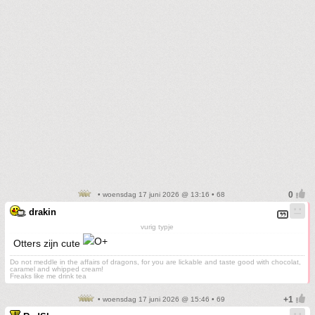
• woensdag 17 juni 2026 @ 13:16 • 68
drakin
vurig typje
Otters zijn cute
Do not meddle in the affairs of dragons, for you are lickable and taste good with chocolat,
caramel and whipped cream!
Freaks like me drink tea
• woensdag 17 juni 2026 @ 15:46 • 69