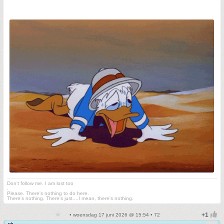
Don't follow me. I am lost too
.
Please. There's nothing to do here.
There's nothing. There's just....I mean, there's nothing.
• woensdag 17 juni 2026 @ 15:54 • 72