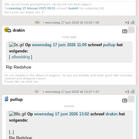
Wie mij niet heeft grootgebracht, zal mij ook niet klein krijgen!
Op
zaterdag 15 februari 2025 08:01
schreef
JustinK
het volgende:[/b]
Dot houdt van lekker vlot :P
• woensdag 17 juni 2026 @ 13:02 • 66
drakin
vurig typje
Op
woensdag 17 juni 2026 11:09
schreef
pullup
het
volgende:
[
afbeelding
]
Rip Redshoe
Do not meddle in the affairs of dragons, for you are lickable and taste good with chocolat,
caramel and whipped cream!
Freaks like me drink tea
• woensdag 17 juni 2026 @ 13:07 • 67
pullup
smartie
Op
woensdag 17 juni 2026 13:02
schreef
drakin
het
volgende:
[..]
Rip Redshoe