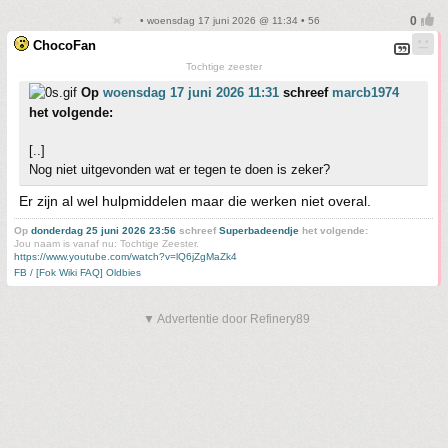
• woensdag 17 juni 2026 @ 11:34 • 56
ChocoFan
Tochtige zeester
Op
woensdag 17 juni 2026 11:31
schreef
marcb1974
het volgende:
[..]
Nog niet uitgevonden wat er tegen te doen is zeker?
Er zijn al wel hulpmiddelen maar die werken niet overal.
Op
donderdag 25 juni 2026 23:56
schreef
Superbadeendje
het volgende:
Jou naam is vanaf nu: Tochtige Zeester.
https://www.youtube.com/watch?v=lQ6jZgMaZk4
FB / [Fok Wiki FAQ] Oldbies
▼ Advertentie door Refinery89