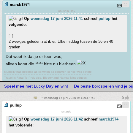
marcb1974
Dakshin Ray
Op
woensdag 17 juni 2026 11:41
schreef
pullup
het
volgende:
[..]
2 weekjes geleden zat ik er. Elke middag tussen de 36 en 40
graden
Dat weet ik dat je er toen was,
alleen komt die ***** hitte nu hierheen
stupidity has become as common as common sense was before
~ ~ ~ ~ ~ ~ ~ ~ ~ ~ ~ ~ ~ ~ ~ ~ ~ ~ ~ ~ ~ ~ ~ ~ ~ ~ ~ ~ ~ ~ ~ ~ ~
Travel Is Fatal To Prejudice, Bigotry and Narrow-Mindedness
Speel mee met Lucky Day en win!
De beste bordspellen vind je b
• woensdag 17 juni 2026 @ 11:44 • 61
pullup
smartie
Op
woensdag 17 juni 2026 11:42
schreef
marcb1974
het volgende: