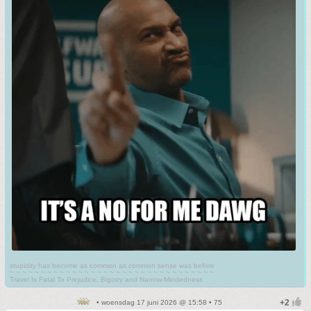
stupidity has become as common as common sense was before
~ ~ ~ ~ ~ ~ ~ ~ ~ ~ ~ ~ ~ ~ ~ ~ ~ ~ ~ ~ ~ ~ ~ ~ ~ ~ ~ ~ ~ ~ ~ ~ ~
Travel Is Fatal To Prejudice, Bigotry and Narrow-Mindedness
• woensdag 17 juni 2026 @ 15:58 • 75