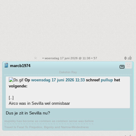
• woensdag 17 juni 2026 @ 11:36 • 57
marcb1974
Dakshin Ray
Op
woensdag 17 juni 2026 11:33
schreef
pullup
het
volgende:
[..]
Airco was in Sevilla wel onmisbaar
Dus je zit in Sevilla nu?
stupidity has become as common as common sense was before
~ ~ ~ ~ ~ ~ ~ ~ ~ ~ ~ ~ ~ ~ ~ ~ ~ ~ ~ ~ ~ ~ ~ ~ ~ ~ ~ ~ ~ ~ ~ ~ ~
Travel Is Fatal To Prejudice, Bigotry and Narrow-Mindedness