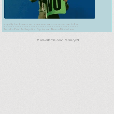
stupidity has become as common as common sense was before
~ ~ ~ ~ ~ ~ ~ ~ ~ ~ ~ ~ ~ ~ ~ ~ ~ ~ ~ ~ ~ ~ ~ ~ ~ ~ ~ ~ ~ ~ ~ ~ ~
Travel Is Fatal To Prejudice, Bigotry and Narrow-Mindedness
▼ Advertentie door Refinery89