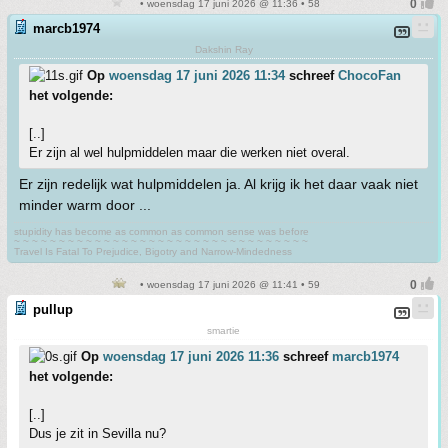
• woensdag 17 juni 2026 @ 11:36 • 58
marcb1974
Dakshin Ray
Op
woensdag 17 juni 2026 11:34
schreef
ChocoFan
het volgende:
[..]
Er zijn al wel hulpmiddelen maar die werken niet overal.
Er zijn redelijk wat hulpmiddelen ja. Al krijg ik het daar vaak niet
minder warm door ...
stupidity has become as common as common sense was before
~ ~ ~ ~ ~ ~ ~ ~ ~ ~ ~ ~ ~ ~ ~ ~ ~ ~ ~ ~ ~ ~ ~ ~ ~ ~ ~ ~ ~ ~ ~ ~ ~
Travel Is Fatal To Prejudice, Bigotry and Narrow-Mindedness
• woensdag 17 juni 2026 @ 11:41 • 59
pullup
smartie
Op
woensdag 17 juni 2026 11:36
schreef
marcb1974
het volgende:
[..]
Dus je zit in Sevilla nu?