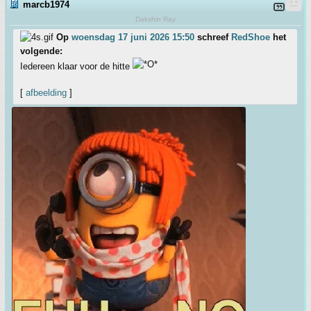
marcb1974
Dakshin Ray
Op
woensdag 17 juni 2026 15:50
schreef
RedShoe
het
volgende:
Iedereen klaar voor de hitte
[
afbeelding
]