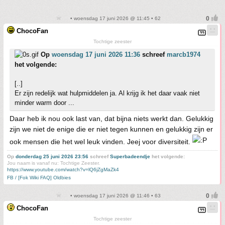
• woensdag 17 juni 2026 @ 11:45 • 62
ChocoFan
Tochtige zeester
Op
woensdag 17 juni 2026 11:36
schreef
marcb1974
het volgende:
[..]
Er zijn redelijk wat hulpmiddelen ja. Al krijg ik het daar vaak niet
minder warm door ...
Daar heb ik nou ook last van, dat bijna niets werkt dan. Gelukkig
zijn we niet de enige die er niet tegen kunnen en gelukkig zijn er
ook mensen die het wel leuk vinden. Jeej voor diversiteit.
Op
donderdag 25 juni 2026 23:56
schreef
Superbadeendje
het volgende:
Jou naam is vanaf nu: Tochtige Zeester.
https://www.youtube.com/watch?v=lQ6jZgMaZk4
FB / [Fok Wiki FAQ] Oldbies
• woensdag 17 juni 2026 @ 11:46 • 63
ChocoFan
Tochtige zeester