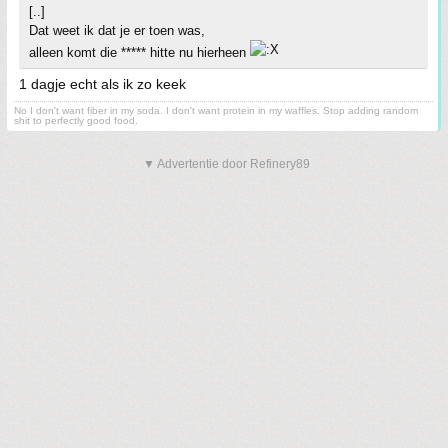
[..]
Dat weet ik dat je er toen was,
alleen komt die ***** hitte nu hierheen
1 dagje echt als ik zo keek
No I don't want fiber in my soda. I don't want protein in my waffles. Stop adding random
shit to perfectly good food.
▼ Advertentie door Refinery89