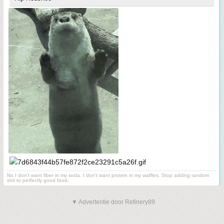
No I don't want fiber in my soda. I don't want protein in my waffles. Stop adding random
shit to perfectly good food.
▼ Advertentie door Refinery89