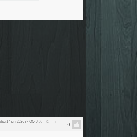
dag 17 juni 2026 @ 00:48
:00
#2