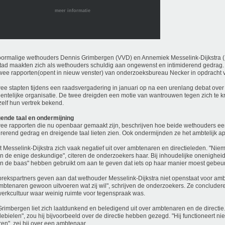
meer informatie
ormalige wethouders Dennis Grimbergen (VVD) en Annemiek Messelink-Dijkstra (I
tad maakten zich als wethouders schuldig aan ongewenst en intimiderend gedrag. 
wee rapporten(opent in nieuw venster) van onderzoeksbureau Necker in opdracht 
ee stapten tijdens een raadsvergadering in januari op na een urenlang debat over
ntelijke organisatie. De twee dreigden een motie van wantrouwen tegen zich te k
zelf hun vertrek bekend.
ende taal en ondermijning
ee rapporten die nu openbaar gemaakt zijn, beschrijven hoe beide wethouders ee
rerend gedrag en dreigende taal lieten zien. Ook ondermijnden ze het ambtelijk a
et Messelink-Dijkstra zich vaak negatief uit over ambtenaren en directieleden. "Niem
en de enige deskundige", citeren de onderzoekers haar. Bij inhoudelijke onenighei
en de baas" hebben gebruikt om aan te geven dat iets op haar manier moest gebeu
rekspartners geven aan dat wethouder Messelink-Dijkstra niet openstaat voor ambt
mbtenaren gewoon uitvoeren wat zij wil", schrijven de onderzoekers. Ze concludere
erkcultuur waar weinig ruimte voor tegenspraak was.
rimbergen liet zich laatdunkend en beledigend uit over ambtenaren en de directie.
ebielen", zou hij bijvoorbeeld over de directie hebben gezegd. "Hij functioneert nie
eren", zei hij over een ambtenaar.