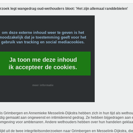
zoek legt wangedrag oud-wethouders bloot: 'Het zijn allemaal randdebielen'
om deze externe inhoud weer te geven is het
noodzakelijk dat je toestemming geeft voor het
gebruik van tracking en social mediacookies.
Ja toon me deze inhoud
ik accepteer de cookies.
meer informatie
s Grimbergen en Annemieke Messelink-Dijkstra hebben zich in hun tijd als wethou
dig gemaakt aan ongewenst en intimiderend gedrag. Ze hebben bijgedragen aan 
omgeving voor ambtenaren. Andere wethouders hebben over hun handelen geklaa
lijkt uit de twee integriteitsonderzoeken naar Grimbergen en Messelink-Dijkstra, d