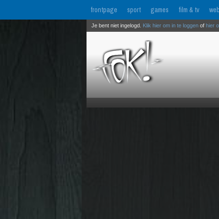
frontpage
sport
games
film & tv
web
Je bent niet ingelogd.
Klik hier om in te loggen
of
hier 