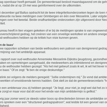
dag openbaar heeft gemaakt. De gemeenteraad besloot maandagavond om de geh
n, nadat die al op 19 mei was geïnformeerd over de uitkomsten.
 december gaf Baltus opdracht tot de twee integriteitsonderzoeken tegen de toen
ebeurde na twee meldingen over Grimbergen en één over Messelink. Later volgden
ngen over het tweetal. Beide onafhankelijke onderzoeken zijn uitgevoerd door N
iteit.
ureau heeft in tien vragen gekeken of er bij de meldingen sprake is van ongewenst
overschrijdend gedrag, het creëren van een onveilige werksfeer en andere oneige
d-wethouders hebben op de kritiek hun visie kunnen geven.
en de baas'
ee rapporten schetsen van beide wethouders een patroon van denigrerend gedrag
mijning van het ambtelijk apparaat.
t rapport over oud-wethouder Annemieke Messelink-Dijkstra (jeugdzorg, gezondh
raken en opmerkingen aangehaald, die medewerkers als intimiderend en denigrer
u de wethouder hebben gezegd: "Als het niet gebeurt zoals ik wil, ik wil het liever 
e baas.” Of ze zegt: "Ik ben de enige deskundige."
link zei volgens de melders geregeld: "Jullie ondermijnen mij." Ze vond dat ambt
werkten of onvoldoende kennis hadden. Ook stelt ze dat de gemeentesecretaris "he
 een ambtenaar zou zij hebben gezegd: "Je liegt, zeur niet, je zegt wel dat het zo i
 je zorgt er maar voor dat dit voor het einde van mijn ambtstermijn is gefikst.”
rig jaar zomer werd ze steeds vaker boos op directieleden binnen de ambtelijke or
rs spreken over een "structureel gedragspatroon", wat leidde tot een gevoel van 
ligheid.