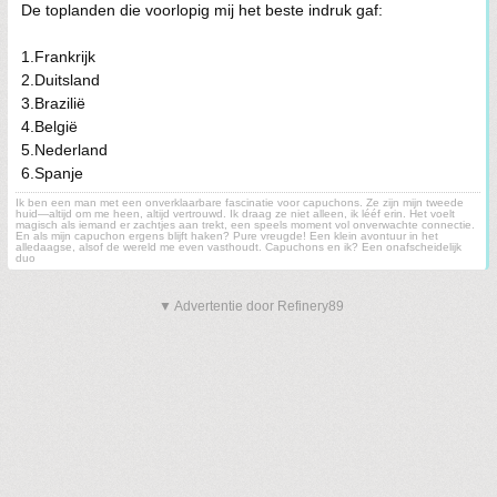
De toplanden die voorlopig mij het beste indruk gaf:
1.Frankrijk
2.Duitsland
3.Brazilië
4.België
5.Nederland
6.Spanje
Ik ben een man met een onverklaarbare fascinatie voor capuchons. Ze zijn mijn tweede
huid—altijd om me heen, altijd vertrouwd. Ik draag ze niet alleen, ik lééf erin. Het voelt
magisch als iemand er zachtjes aan trekt, een speels moment vol onverwachte connectie.
En als mijn capuchon ergens blijft haken? Pure vreugde! Een klein avontuur in het
alledaagse, alsof de wereld me even vasthoudt. Capuchons en ik? Een onafscheidelijk
duo
▼ Advertentie door Refinery89