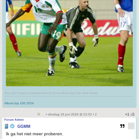
You don't need a weatherman to know which way the wind blows.
-------------------------------------------------------------------------------------------------------------------------------------------
--
Album top 100 2024
• dinsdag 16 juni 2026 @ 22:52 • 2
Forum Admin
GGMM
Ik ga het niet meer proberen.