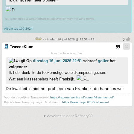
Ik ga het niet meer proberen.
You don't need a weatherman to know which way the wind blows.
-------------------------------------------------------------------------------------------------------------------------------------------
--
Album top 100 2024
• dinsdag 16 juni 2026 @ 22:52 • 12
TweedeKlum
De echte Rico is op Zuid.
Op
dinsdag 16 juni 2026 22:51
schreef
golfer
het
volgende:
Ik heb, denk ik, de toekomstige wereldkampioen gezien.
Wat een klassespelers heeft Frankrijk.
De kwaliteit is niet het probleem van Frankrijk, de haantjes wel.
Voor de dagelijkse Trumprotzooi:
https://reportersonline.nl/auteur/kirsten-verdel/
Kijk live hoe Trump zijn eigen land sloopt:
https://www.project2025.observer/
▼ Advertentie door Refinery89