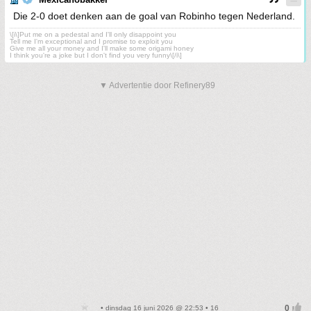
Die 2-0 doet denken aan de goal van Robinho tegen Nederland.
\[i\]Put me on a pedestal and I'll only disappoint you
Tell me I'm exceptional and I promise to exploit you
Give me all your money and I'll make some origami honey
I think you're a joke but I don't find you very funny\[/i\]
▼ Advertentie door Refinery89
• dinsdag 16 juni 2026 @ 22:53 • 16