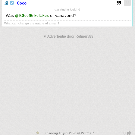
Coco
dat vind je leuk hè
Was
er vanavond?
@IkGeefEnkelLikes
What can change the nature of a man?
▼ Advertentie door Refinery89
• dinsdag 16 juni 2026 @ 22:52 • 7