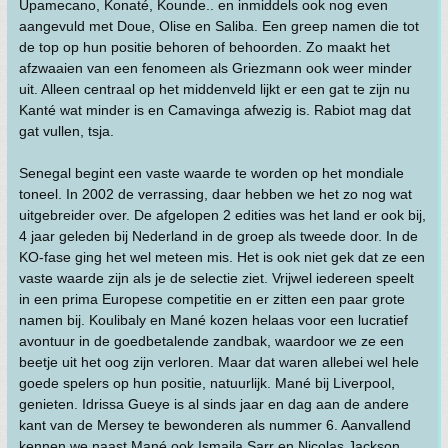
Upamecano, Konaté, Kounde.. en inmiddels ook nog even
aangevuld met Doue, Olise en Saliba. Een greep namen die tot
de top op hun positie behoren of behoorden. Zo maakt het
afzwaaien van een fenomeen als Griezmann ook weer minder
uit. Alleen centraal op het middenveld lijkt er een gat te zijn nu
Kanté wat minder is en Camavinga afwezig is. Rabiot mag dat
gat vullen, tsja.
Senegal begint een vaste waarde te worden op het mondiale
toneel. In 2002 de verrassing, daar hebben we het zo nog wat
uitgebreider over. De afgelopen 2 edities was het land er ook bij,
4 jaar geleden bij Nederland in de groep als tweede door. In de
KO-fase ging het wel meteen mis. Het is ook niet gek dat ze een
vaste waarde zijn als je de selectie ziet. Vrijwel iedereen speelt
in een prima Europese competitie en er zitten een paar grote
namen bij. Koulibaly en Mané kozen helaas voor een lucratief
avontuur in de goedbetalende zandbak, waardoor we ze een
beetje uit het oog zijn verloren. Maar dat waren allebei wel hele
goede spelers op hun positie, natuurlijk. Mané bij Liverpool,
genieten. Idrissa Gueye is al sinds jaar en dag aan de andere
kant van de Mersey te bewonderen als nummer 6. Aanvallend
kennen we naast Mané ook Ismaila Sarr en Nicolas Jackson.