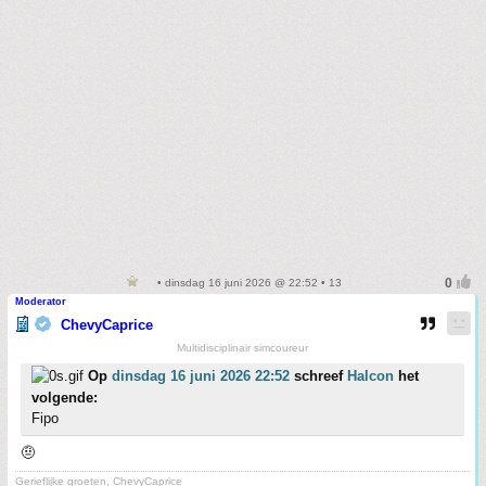
• dinsdag 16 juni 2026 @ 22:52 • 13
Moderator
ChevyCaprice
Multidisciplinair simcoureur
Op
dinsdag 16 juni 2026 22:52
schreef
Halcon
het
volgende:
Fipo
🤨
Gerieflijke groeten, ChevyCaprice