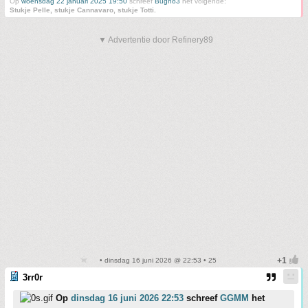
Op
woensdag 22 januari 2025 19:50
schreef
Bugno3
het volgende:
Stukje Pelle, stukje Cannavaro, stukje Totti.
▼ Advertentie door Refinery89
• dinsdag 16 juni 2026 @ 22:53 • 25
3rr0r
Op
dinsdag 16 juni 2026 22:53
schreef
GGMM
het