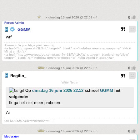
• dinsdag 16 juni 2026 @ 22:52 • 4
Forum Admin
GGMM
wtf
Alweer zo'n prachtige post van mij.
<a href="http://puu.sh/3kNmL" target="_blank" rel="nofollow norererer noopener" >Nicki
Minaj en ik</a>
<a href="http://www.youtube.com/watch?v=3BTsY1HAW_c target=_blank rel=nofollow"
target="_blank" rel="nofollow norererer noopener" >Mijn vissen in actie.</a>
• dinsdag 16 juni 2026 @ 22:52 • 5
Regilio_
Witte Neger
Op
dinsdag 16 juni 2026 22:52
schreef
GGMM
het
volgende:
Ik ga het niet meer proberen.
Ai
OH NOES!!1*&@^!!*@!!@$*^!!!!!!!!
• dinsdag 16 juni 2026 @ 22:52 • 6
Moderator