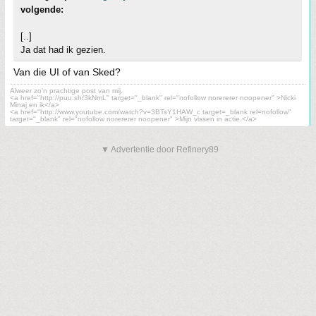
volgende:
[..]
Ja dat had ik gezien.
Van die UI of van Sked?
Alweer zo'n prachtige post van mij.
<a href="http://puu.sh/3kNmL" target="_blank" rel="nofollow norererer noopener" >Nicki
Minaj en ik</a>
<a href="http://www.youtube.com/watch?v=3BTsY1HAW_c target=_blank rel=nofollow"
target="_blank" rel="nofollow norererer noopener" >Mijn vissen in actie.</a>
▼ Advertentie door Refinery89