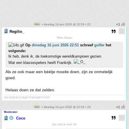
• dinsdag 16 juni 2026 @ 22:53 • 22
Regilio_
Witte Neger
Op
dinsdag 16 juni 2026 22:51
schreef
golfer
het
volgende:
Ik heb, denk ik, de toekomstige wereldkampioen gezien.
Wat een klassespelers heeft Frankrijk.
Als ze ook maar een béétje moeite doen, zijn ze onmetelijk
goed.
Helaas doen ze dat zelden.
OH NOES!!1*&@^!!*@!!@$*^!!!!!!!!
• dinsdag 16 juni 2026 @ 22:53 • 23
Moderator
Coco
dat vind je leuk hè