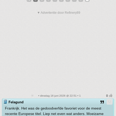
▼ Advertentie door Refinery89
• dinsdag 16 juni 2026 @ 22:51 • 1
Felagund
Frankrijk. Het was de gedoodverfde favoriet voor de meest
recente Europese titel. Liep net even wat anders. Moeizame