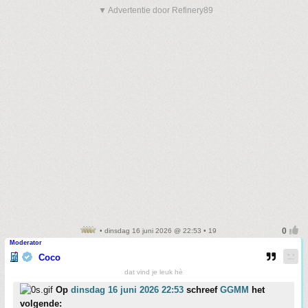
▼ Advertentie door Refinery89
• dinsdag 16 juni 2026 @ 22:53 • 19
Moderator
Coco
dat vind je leuk hè
Op
dinsdag 16 juni 2026 22:53
schreef
GGMM
het
volgende: