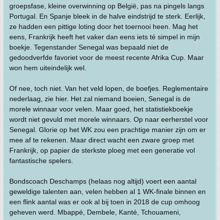
groepsfase, kleine overwinning op België, pas na pingels langs
Portugal. En Spanje bleek in de halve eindstrijd te sterk. Eerlijk,
ze hadden een pittige loting door het toernooi heen. Mag het
eens, Frankrijk heeft het vaker dan eens iets té simpel in mijn
boekje. Tegenstander Senegal was bepaald niet de
gedoodverfde favoriet voor de meest recente Afrika Cup. Maar
won hem uiteindelijk wel.
Of nee, toch niet. Van het veld lopen, de boefjes. Reglementaire
nederlaag, zie hier. Het zal niemand boeien, Senegal is de
morele winnaar voor velen. Maar goed, het statistiekboekje
wordt niet gevuld met morele winnaars. Op naar eerherstel voor
Senegal. Glorie op het WK zou een prachtige manier zijn om er
mee af te rekenen. Maar direct wacht een zware groep met
Frankrijk, op papier de sterkste ploeg met een generatie vol
fantastische spelers.
Bondscoach Deschamps (helaas nog altijd) voert een aantal
geweldige talenten aan, velen hebben al 1 WK-finale binnen en
een flink aantal was er ook al bij toen in 2018 de cup omhoog
geheven werd. Mbappé, Dembele, Kanté, Tchouameni,