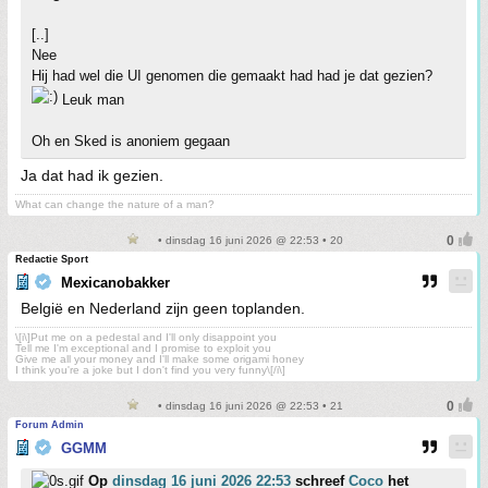
[..]
Nee
Hij had wel die UI genomen die gemaakt had had je dat gezien?
Leuk man
Oh en Sked is anoniem gegaan
Ja dat had ik gezien.
What can change the nature of a man?
• dinsdag 16 juni 2026 @ 22:53 • 20
Redactie Sport
Mexicanobakker
België en Nederland zijn geen toplanden.
\[i\]Put me on a pedestal and I'll only disappoint you
Tell me I'm exceptional and I promise to exploit you
Give me all your money and I'll make some origami honey
I think you're a joke but I don't find you very funny\[/i\]
• dinsdag 16 juni 2026 @ 22:53 • 21
Forum Admin
GGMM
Op
dinsdag 16 juni 2026 22:53
schreef
Coco
het