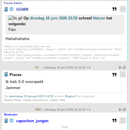
Forum Admin
GGMM
Op
dinsdag 16 juni 2026 22:52
schreef
Halcon
het
volgende:
Fipo
Hahahahaha
Alweer zo'n prachtige post van mij.
<a href="http://puu.sh/3kNmL" target="_blank" rel="nofollow norererer noopener" >Nicki
Minaj en ik</a>
<a href="http://www.youtube.com/watch?v=3BTsY1HAW_c target=_blank rel=nofollow"
target="_blank" rel="nofollow norererer noopener" >Mijn vissen in actie.</a>
• dinsdag 16 juni 2026 @ 22:52 • 8
Pisces
Ik heb 3-0 voorspeld
Jammer
Op
woensdag 22 januari 2025 19:50
schreef
Bugno3
het volgende:
Stukje Pelle, stukje Cannavaro, stukje Totti.
• dinsdag 16 juni 2026 @ 22:52 • 9
Moderator
capuchon_jongen
Belg