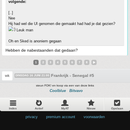
volgende:
[..]
Nee
Hij had wel die UI genomen die gemaakt had had je dat gezien?
Leuk man
Oh en Sked is anoniem gegaan
Hebben de nabestaanden dat gedaan?
1
2
3
4
5
6
7
8
Frankrijk - Senegal #5
wk
DINSDAG 16 JUNI 21:00
steun FOK! en koop via een van deze links
Coolblue
Bitvavo
Index
Actief
MyAT
Nieuw
Opslaan
privacy
•
premium account
•
voorwaarden