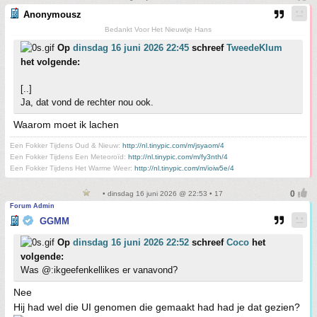
Anonymousz
Bedankt Voor Het Nieuwtje Hans
Op
dinsdag 16 juni 2026 22:45
schreef
TweedeKlum
het volgende:
[..]
Ja, dat vond de rechter nou ook.
Waarom moet ik lachen
Een Fokker Tijdens Oud & Nieuw:
http://nl.tinypic.com/m/jsyaom/4
Een Fokker Tijdens Een Meteoroïd:
http://nl.tinypic.com/m/fy3nth/4
Een Fokker Tijdens Het Warme Weer:
http://nl.tinypic.com/m/ioiw5e/4
• dinsdag 16 juni 2026 @ 22:53 • 17
Forum Admin
GGMM
Op
dinsdag 16 juni 2026 22:52
schreef
Coco
het
volgende:
Was @:ikgeefenkellikes er vanavond?
Nee
Hij had wel die UI genomen die gemaakt had had je dat gezien?