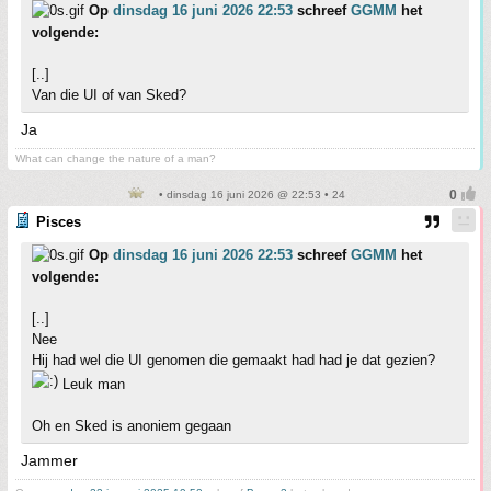
Op
dinsdag 16 juni 2026 22:53
schreef
GGMM
het
volgende:
[..]
Van die UI of van Sked?
Ja
What can change the nature of a man?
• dinsdag 16 juni 2026 @ 22:53 • 24
Pisces
Op
dinsdag 16 juni 2026 22:53
schreef
GGMM
het
volgende:
[..]
Nee
Hij had wel die UI genomen die gemaakt had had je dat gezien?
Leuk man
Oh en Sked is anoniem gegaan
Jammer