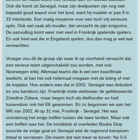
Ook die komt uit Senegal, maar zijn doelpunten zijn nog niet
bepaald goud waard voor het land, want hij maakte er pas 8 in
33 interlands. Een matig moyenne voor een toch vrij serieuze
spits. Ook wel vaak als invaller, dat verzacht de pijn enigszins.
De aanvulling komt weer met veel in Frankrijk spelende spelers.
En ook heel wat die in Engeland spelen, dus dan mag je wel wat
verwachten.
Vroeger zou dit de groep zijn waar ik op voorhand verwacht dat
een serieus team uitgeschakeld zou worden, met ook
Noorwegen erbij. Allemaal teams die ik wel een kwartfinale
toedicht, al kan het ook helemaal misgaan met de loting of met
de koppies. Hoe anders was dat in 2002. Senegal was debutant
en zou kansloos zijn. Frankrijk miste weliswaar de geblesseerde
Zinedine Zidane, maar begon toch als titelhouder en had
tussendoor ook het EK gewonnen. En zo begonnen we aan het
WK van 2002. Al op 31 mei, Frankrijk - Senegal. Het was
vooralsnog het enige treffen tussen die twee landen. Maar wát
een treffen was het. De inmiddels al overleden Bouba Diop
scoorde de enige goal en Senegal wist de regerend kampioen
totaal te verrassen. Die kwam dat niet meer te boven: Na 0-0