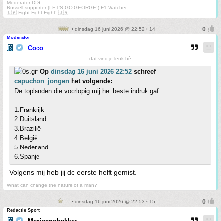
Moderator DIG
Russell-supporter (LET'S GO GEORGE!) F1 Watcher
🇺🇦 Fight Fight Fight! 🇺🇦
• dinsdag 16 juni 2026 @ 22:52 • 14
Moderator
Coco
dat vind je leuk hè
Op
dinsdag 16 juni 2026 22:52
schreef
capuchon_jongen
het volgende:
De toplanden die voorlopig mij het beste indruk gaf:
1.Frankrijk
2.Duitsland
3.Brazilië
4.België
5.Nederland
6.Spanje
Volgens mij heb jij de eerste helft gemist.
What can change the nature of a man?
• dinsdag 16 juni 2026 @ 22:53 • 15
Redactie Sport
Mexicanobakker