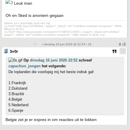
Leuk man
Oh en Sked is anoniem gegaan
Alweer zo'n prachtige post van mij.
<a href="http://puu.sh/3kNmL" target="_blank" rel="nofollow norererer noopener" >Nicki
Minaj en ik</a>
<a href="http://www.youtube.com/watch?v=3BTsY1HAW_c target=_blank rel=nofollow"
target="_blank" rel="nofollow norererer noopener" >Mijn vissen in actie.</a>
• dinsdag 16 juni 2026 @ 22:53 • 18
3rr0r
Op
dinsdag 16 juni 2026 22:52
schreef
capuchon_jongen
het volgende:
De toplanden die voorlopig mij het beste indruk gaf:
1.Frankrijk
2.Duitsland
3.Brazilië
4.België
5.Nederland
6.Spanje
Belgie zet je er expres in om reacties uit te lokken