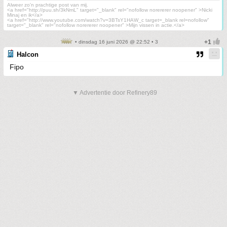
Alweer zo'n prachtige post van mij.
<a href="http://puu.sh/3kNmL" target="_blank" rel="nofollow norererer noopener" >Nicki
Minaj en ik</a>
<a href="http://www.youtube.com/watch?v=3BTsY1HAW_c target=_blank rel=nofollow"
target="_blank" rel="nofollow norererer noopener" >Mijn vissen in actie.</a>
• dinsdag 16 juni 2026 @ 22:52 • 3
Halcon
Fipo
▼ Advertentie door Refinery89