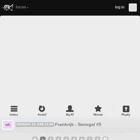
forum
log in
Index
Actief
MyAT
Nieuw
Reply
Frankrijk - Senegal #5
wk
DINSDAG 16 JUNI 21:00
1
2
3
4
5
6
7
8