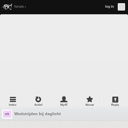
forum
log in
Index
Actief
MyAT
Nieuw
Reply
Wedstrijden bij daglicht
wk