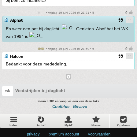
Jij bent zo infantiel😈
• vrijdag 19 juni 2026 @ 21:21 • 5
Alpha0
En weer een pot bij daglicht.
Genieten. Alsof het het WK
van 1994 is
• vrijdag 19 juni 2026 @ 21:59 • 6
Halcon
Bedankt voor deze mededeling.
Wedstrijden bij daglicht
wk
steun FOK! en koop via een van deze links
Coolblue
Bitvavo
Index
Actief
MyAT
Nieuw
Opslaan
privacy
•
premium account
•
voorwaarden