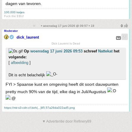
dagen van tevoren.
100.000 katjes
Fuck the EBU!
• woensdag 17 juni 2026 @ 09:57 • 18
Moderator
dick_laurent
Dick Laurent Is Dead
Op
woensdag 17 juni 2026 09:53
schreef
Nattekat
het
volgende:
[
afbeelding
]
Dit is echt belachelijk
FYI > Spaanse kust en omgeving heeft dit soort dauwpunten
pretty much 90% van de tijd, elke dag in Juli/Augustus
https://mir-s3-cdn-cf.beh(...)95.57a26da022ad5.png
▼ Advertentie door Refinery89