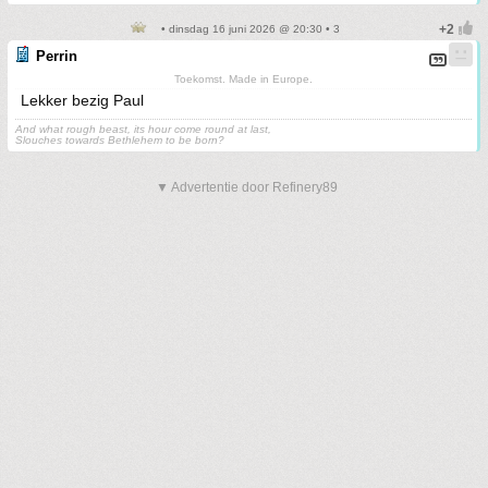
• dinsdag 16 juni 2026 @ 20:30 • 3
Perrin
Toekomst. Made in Europe.
Lekker bezig Paul
And what rough beast, its hour come round at last,
Slouches towards Bethlehem to be born?
▼ Advertentie door Refinery89