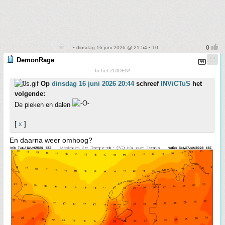
• dinsdag 16 juni 2026 @ 21:54 • 10
DemonRage
In het ZUIDEN!
Op
dinsdag 16 juni 2026 20:44
schreef
INViCTuS
het
volgende:
De pieken en dalen
[
x
]
En daarna weer omhoog?