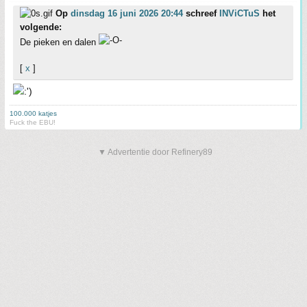
Op
dinsdag 16 juni 2026 20:44
schreef
INViCTuS
het
volgende:
De pieken en dalen
[
x
]
100.000 katjes
Fuck the EBU!
▼ Advertentie door Refinery89