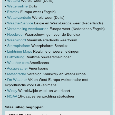
•
Wetter3
Wereld weer (Duits)
•
Wetteronline
Duits
•
Estofex
Europa weer (Engels)
•
Wetterzentrale
Wereld weer (Duits)
•
WeatherService
België en West-Europa weer (Nederlands)
•
Verzameling weerkaarten
Europa weer (Nederlands/Engels)
•
Noodweer
Waarschuwingen voor de Benelux
•
Weerwoord
Vlaams/Nederlands weerforum
•
Stormplatform
Weerplatform Benelux
•
Lightning Maps
Realtime onweersmeldingen
•
Blitzortung
Realtime onweersmeldingen
•
Weather.com
Amerikaans
•
Accuweather
Amerikaans
•
Meteoradar
Verenigd Koninkrijk en West-Europa
•
I'm Weather
VK en West-Europa wolkenradar met
exportfunctie voor GIF-animatie
•
Windy
Wereldwijde woei- en weerkaart
•
NOAA
16-daagse verwachting stratosfeer
Sites uitleg begrippen