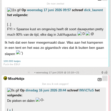
De roze zeekat
Op
woensdag 17 juni 2026 09:57
schreef
dick_laurent
het volgende:
[..]
FYI > Spaanse kust en omgeving heeft dit soort dauwpunten pretty
much 90% van de tijd, elke dag in Juli/Augustus
Ik heb dat een keer meegemaakt daar. Was aan het kamperen
in een tent en het was zo gigantisch vies dat ik buiten ben gaan
slapen
100.000 katjes
Fuck the EBU!
• woensdag 17 juni 2026 @ 10:18 • 21
MissHobje
Dat zou ik ook zeggen!
Op
dinsdag 16 juni 2026 20:44
schreef
INViCTuS
het
volgende:
De pieken en dalen
[
x
]