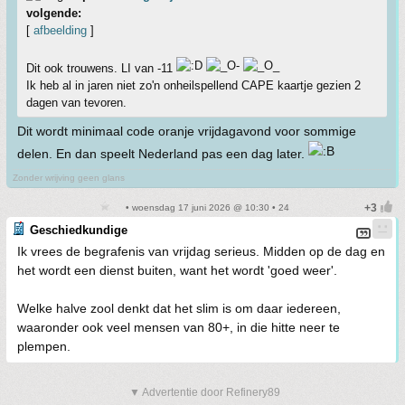
volgende:
[
afbeelding
]
Dit ook trouwens. LI van -11
Ik heb al in jaren niet zo'n onheilspellend CAPE kaartje gezien 2
dagen van tevoren.
Dit wordt minimaal code oranje vrijdagavond voor sommige
delen. En dan speelt Nederland pas een dag later.
Zonder wrijving geen glans
• woensdag 17 juni 2026 @ 10:30 • 24
Geschiedkundige
Ik vrees de begrafenis van vrijdag serieus. Midden op de dag en
het wordt een dienst buiten, want het wordt 'goed weer'.
Welke halve zool denkt dat het slim is om daar iedereen,
waaronder ook veel mensen van 80+, in die hitte neer te
plempen.
▼ Advertentie door Refinery89