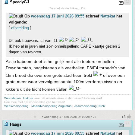
SpeedyGJ
Zo snel als de bliksem O+
Op
woensdag 17 juni 2026 09:55
schreef
Nattekat
het
volgende:
[
afbeelding
]
Dit ook trouwens. LI van -11
Ik heb al in jaren niet zo'n onheilspellend CAPE kaartje gezien 2
dagen van tevoren.
Als ie kaboem doet is het gelijk met alle toeters en bellen.
Downbursten, hagelstenen als voetballen, F3/F4 tornado's van
1km breed die over een grote stad heen trekt
of over een
grote meer waar vervolgens aantal 100m verderop vissen en
kikkers uit de lucht komen vallen
Weerstation Dokkum
voor het actuele weer in de Friese 11steden stad
Doe mee met het voorspellen van het weer!
Weekvoorspelling
|
Maandvoorspelling Augustus
|
Jaarvoorspelling 2026
• woensdag 17 juni 2026 @ 10:28 • 23
Haags
Op
woensdag 17 juni 2026 09:55
schreef
Nattekat
het