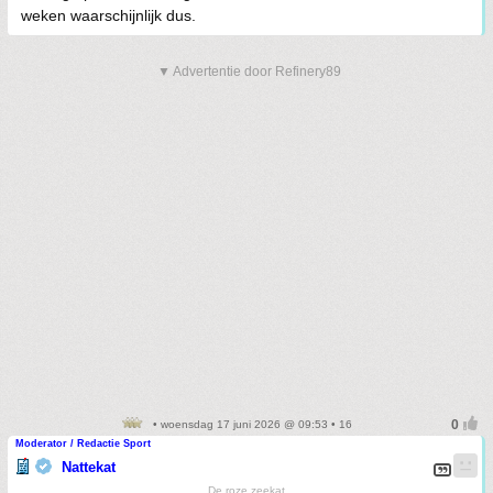
weken waarschijnlijk dus.
▼ Advertentie door Refinery89
• woensdag 17 juni 2026 @ 09:53 • 16
Moderator / Redactie Sport
Nattekat
De roze zeekat