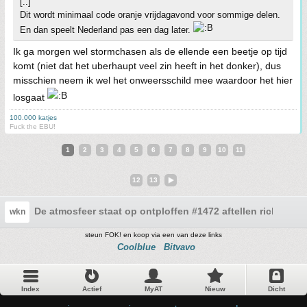
[..]
Dit wordt minimaal code oranje vrijdagavond voor sommige delen.
En dan speelt Nederland pas een dag later.
Ik ga morgen wel stormchasen als de ellende een beetje op tijd
komt (niet dat het uberhaupt veel zin heeft in het donker), dus
misschien neem ik wel het onweersschild mee waardoor het hier
losgaat
100.000 katjes
Fuck the EBU!
1
2
3
4
5
6
7
8
9
10
11
12
13
De atmosfeer staat op ontploffen #1472 aftellen richting h
wkn
steun FOK! en koop via een van deze links
Coolblue
Bitvavo
Index
Actief
MyAT
Nieuw
Dicht