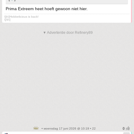
Prima Extreem heet hoeft gewoon niet hier.
\[b\]Hobbelicious is back!
\[/b\]
▼ Advertentie door Refinery89
• woensdag 17 juni 2026 @ 10:19 • 22