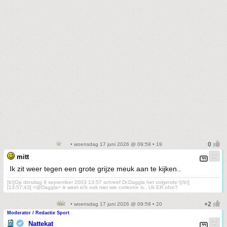
• woensdag 17 juni 2026 @ 09:59 • 19
mitt
Ik zit weer tegen een grote grijze meuk aan te kijken..
[b\]Op dinsdag 9 september 2003 13:57 schreef Dr.Daggla het volgende:\[/b\]
[13:57:43] <@Daggla> ik weet ei'k ook niet wie corleone is.. Uit ER ofzo?
• woensdag 17 juni 2026 @ 09:59 • 20
Moderator / Redactie Sport
Nattekat