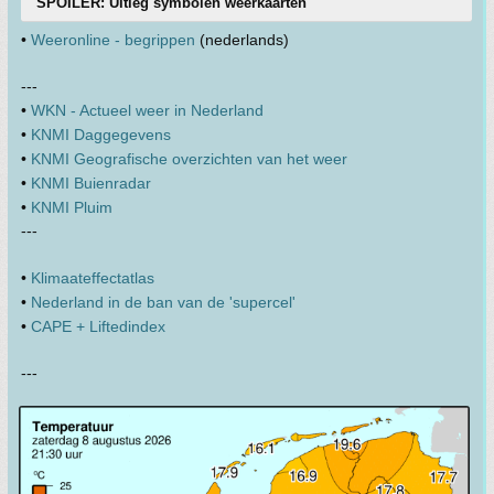
SPOILER: Uitleg symbolen weerkaarten
•
Weeronline - begrippen
(nederlands)
---
•
WKN - Actueel weer in Nederland
•
KNMI Daggegevens
•
KNMI Geografische overzichten van het weer
•
KNMI Buienradar
•
KNMI Pluim
---
•
Klimaateffectatlas
•
Nederland in de ban van de 'supercel'
•
CAPE + Liftedindex
---