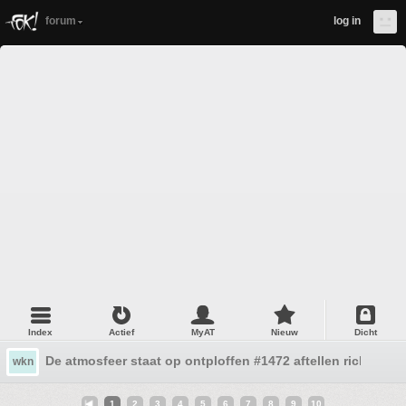
forum
log in
Index
Actief
MyAT
Nieuw
Dicht
De atmosfeer staat op ontploffen #1472 aftellen richting h
wkn
1
2
3
4
5
6
7
8
9
10