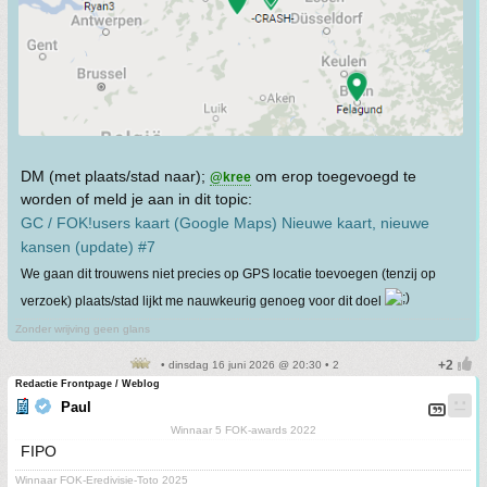
DM (met plaats/stad naar);
om erop toegevoegd te
@kree
worden of meld je aan in dit topic:
GC / FOK!users kaart (Google Maps) Nieuwe kaart, nieuwe
kansen (update) #7
We gaan dit trouwens niet precies op GPS locatie toevoegen (tenzij op
verzoek) plaats/stad lijkt me nauwkeurig genoeg voor dit doel
Zonder wrijving geen glans
• dinsdag 16 juni 2026 @ 20:30 • 2
Redactie Frontpage / Weblog
Paul
Winnaar 5 FOK-awards 2022
FIPO
Winnaar FOK-Eredivisie-Toto 2025