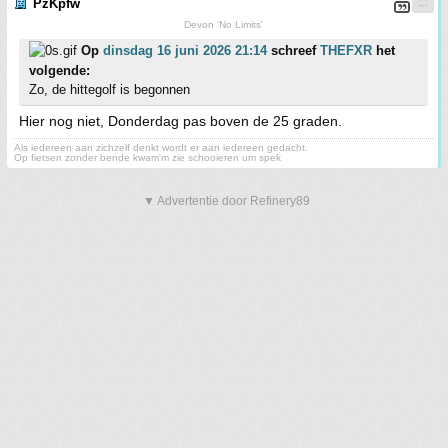
PzKpfw
Devon 'No Limits'
Op
dinsdag 16 juni 2026 21:14
schreef
THEFXR
het
volgende:
Zo, de hittegolf is begonnen
Hier nog niet, Donderdag pas boven de 25 graden.
Als iedereen aan zichzelf denkt wordt er aan iedereen gedacht.
Op fietsen zonder bende kwam'm zie schooieren um spek
▼ Advertentie door Refinery89