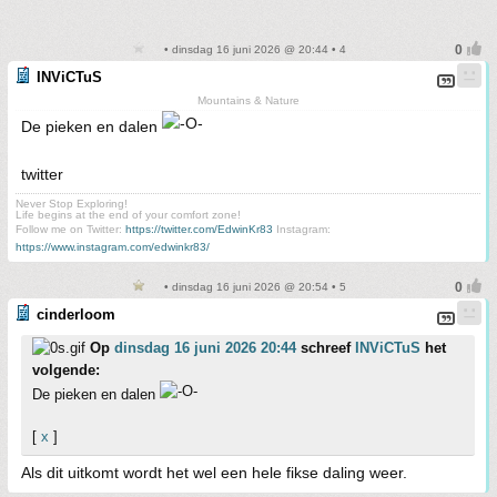
• dinsdag 16 juni 2026 @ 20:44 • 4
INViCTuS
Mountains & Nature
De pieken en dalen
twitter
Never Stop Exploring!
Life begins at the end of your comfort zone!
Follow me on Twitter:
https://twitter.com/EdwinKr83
Instagram:
https://www.instagram.com/edwinkr83/
• dinsdag 16 juni 2026 @ 20:54 • 5
cinderloom
Op
dinsdag 16 juni 2026 20:44
schreef
INViCTuS
het
volgende:
De pieken en dalen
[
x
]
Als dit uitkomt wordt het wel een hele fikse daling weer.