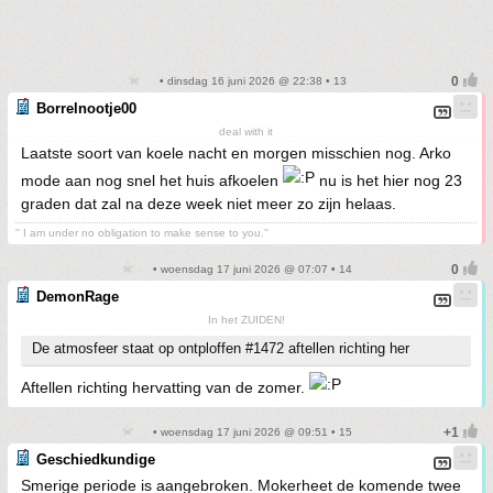
• dinsdag 16 juni 2026 @ 22:38 • 13
Borrelnootje00
deal with it
Laatste soort van koele nacht en morgen misschien nog. Arko
mode aan nog snel het huis afkoelen
nu is het hier nog 23
graden dat zal na deze week niet meer zo zijn helaas.
'' I am under no obligation to make sense to you.''
• woensdag 17 juni 2026 @ 07:07 • 14
DemonRage
In het ZUIDEN!
De atmosfeer staat op ontploffen #1472 aftellen richting her
Aftellen richting hervatting van de zomer.
• woensdag 17 juni 2026 @ 09:51 • 15
Geschiedkundige
Smerige periode is aangebroken. Mokerheet de komende twee