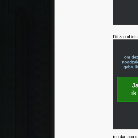
Dit zou al iet
om dez
noodzake
gebruik
J
ik
(en dan nog st