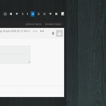
8
9
10
11
12
actieve topics
nieuwe topics
g 18 juni 2026 @ 17:49
:05
#226