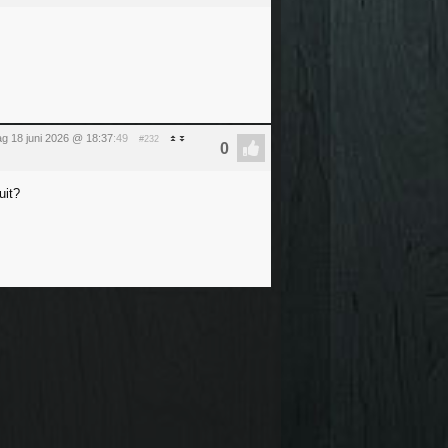
g 18 juni 2026 @ 18:37
:49
#232
uit?