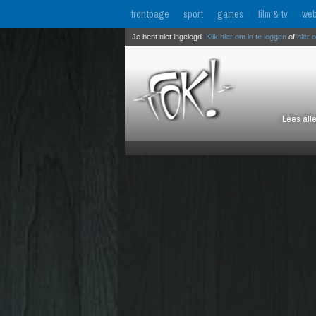
frontpage
sport
games
film & tv
web
Je bent niet ingelogd.
Klik hier om in te loggen
of
hier 
Lees all