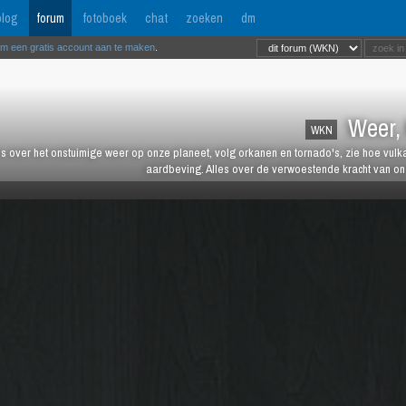
log
forum
fotoboek
chat
zoeken
dm
om een gratis account aan te maken
.
Weer, 
WKN
es over het onstuimige weer op onze planeet, volg orkanen en tornado's, zie hoe vulk
aardbeving. Alles over de verwoestende kracht van onz