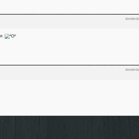
donderda
er.
donderda