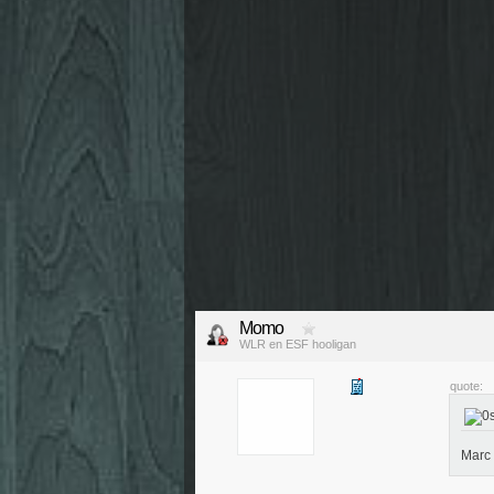
Momo
WLR en ESF hooligan
quote:
Marc 