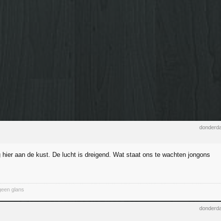
donderda
 hier aan de kust. De lucht is dreigend. Wat staat ons te wachten jongons
geen glans
donderda