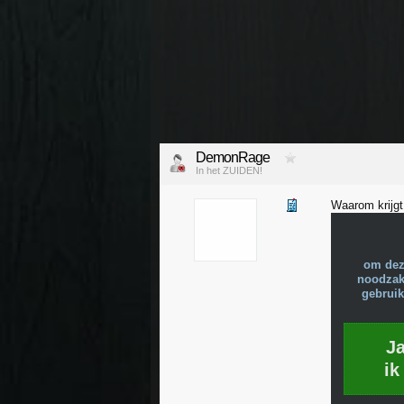
DemonRage
In het ZUIDEN!
Waarom krijgt 
om dez
noodzake
gebruik
J
ik