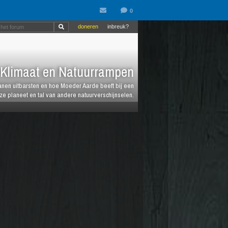
doneren
inbreuk?
Klimaat en Natuurrampen
anen uitbarsten en hoe Moeder Aarde beeft bij een
e planeet en tal van andere natuurverschijnselen.