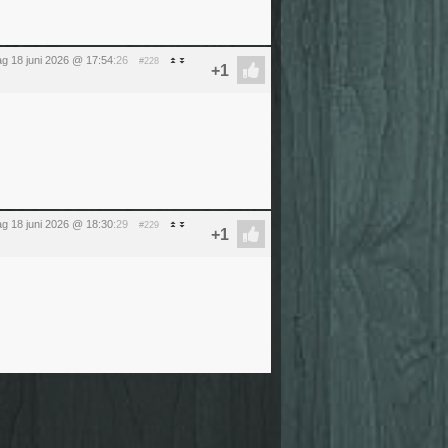
g 18 juni 2026 @ 17:54
:26
#228
g 18 juni 2026 @ 18:30
:29
#229