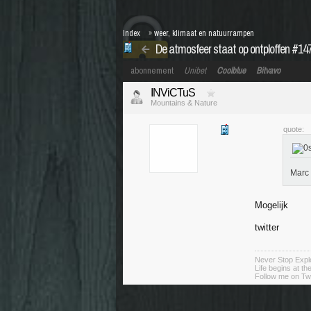
Index
»
weer, klimaat en natuurrampen
De atmosfeer staat op ontploffen #1472
abonnement
Unibet
Coolblue
Bitvavo
INViCTuS
Mountains & Nature
quote:
Marc 
Mogelijk
twitter
Never Stop Explo
Life begins at t
Follow me on Twi