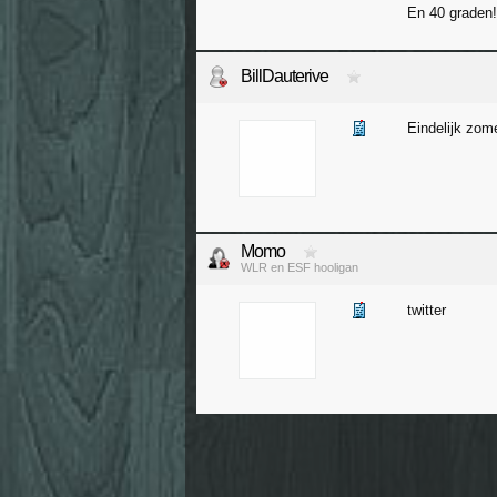
En 40 graden!
BillDauterive
Eindelijk zom
Momo
WLR en ESF hooligan
twitter