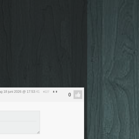
g 18 juni 2026 @ 17:53
:41
#227