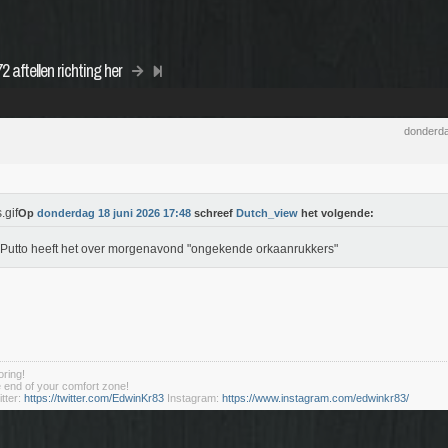
 aftellen richting her
donderda
Op
donderdag 18 juni 2026 17:48
schreef
Dutch_view
het volgende:
Putto heeft het over morgenavond "ongekende orkaanrukkers"
ring!
he end of your comfort zone!
tter:
https://twitter.com/EdwinKr83
Instagram:
https://www.instagram.com/edwinkr83/