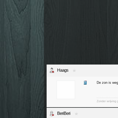
Haags
De zon is weg
Zonder wrijving 
BeriBeri