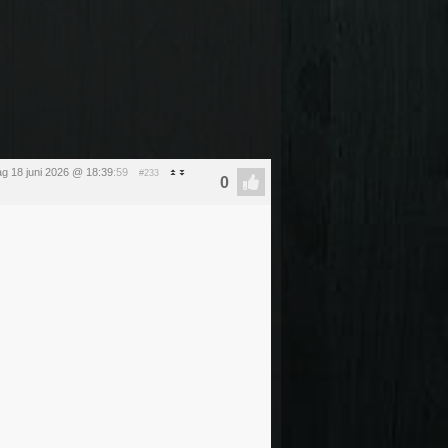
g 18 juni 2026 @ 18:39
:59
#233