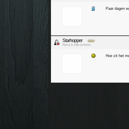
Paar dagen wa
Starhopper
Nova is mijn prinses
Hoe zit het me