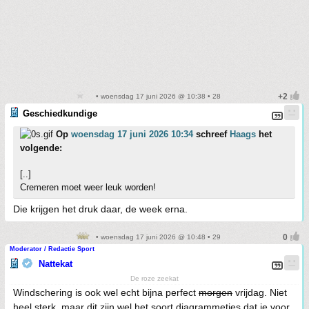
• woensdag 17 juni 2026 @ 10:38 • 28
Geschiedkundige
Op
woensdag 17 juni 2026 10:34
schreef
Haags
het
volgende:
[..]
Cremeren moet weer leuk worden!
Die krijgen het druk daar, de week erna.
• woensdag 17 juni 2026 @ 10:48 • 29
Moderator / Redactie Sport
Nattekat
De roze zeekat
Windschering is ook wel echt bijna perfect
morgen
vrijdag. Niet
heel sterk, maar dit zijn wel het soort diagrammetjes dat je voor