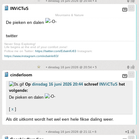
• dinsdag 16 juni 2026 @ 20:44 • 4
INViCTuS
Mountains & Nature
De pieken en dalen
twitter
Never Stop Exploring!
Life begins at the end of your comfort zone!
Follow me on Twitter:
https://twitter.com/EdwinKr83
Instagram:
https://www.instagram.com/edwinkr83/
• dinsdag 16 juni 2026 @ 20:54 • 5
cinderloom
Op
dinsdag 16 juni 2026 20:44
schreef
INViCTuS
het
volgende:
De pieken en dalen
[
x
]
Als dit uitkomt wordt het wel een hele fikse daling weer.
• dinsdag 16 juni 2026 @ 21:11 • 6