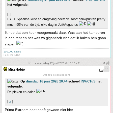
het volgende:
[..]
FYI > Spaanse kust en omgeving heeft dit soort dauwpunten pretty
much 90% van de tijd, elke dag in Juli/Augustus
Ik heb dat een keer meegemaakt daar. Was aan het kamperen
in een tent en het was zo gigantisch vies dat ik buiten ben gaan
slapen
100.000 katjes
Fuck the EBU!
• woensdag 17 juni 2026 @ 10:18 • 21
MissHobje
Dat zou ik ook zeggen!
Op
dinsdag 16 juni 2026 20:44
schreef
INViCTuS
het
volgende:
De pieken en dalen
[
x
]
Prima Extreem heet hoeft gewoon niet hier.