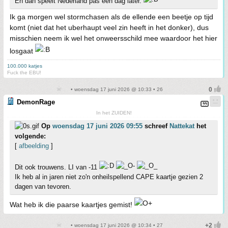
En dan speelt Nederland pas een dag later.
Ik ga morgen wel stormchasen als de ellende een beetje op tijd
komt (niet dat het uberhaupt veel zin heeft in het donker), dus
misschien neem ik wel het onweersschild mee waardoor het hier
losgaat
100.000 katjes
Fuck the EBU!
• woensdag 17 juni 2026 @ 10:33 • 26
DemonRage
In het ZUIDEN!
Op
woensdag 17 juni 2026 09:55
schreef
Nattekat
het
volgende:
[
afbeelding
]
Dit ook trouwens. LI van -11
Ik heb al in jaren niet zo'n onheilspellend CAPE kaartje gezien 2
dagen van tevoren.
Wat heb ik die paarse kaartjes gemist!
• woensdag 17 juni 2026 @ 10:34 • 27