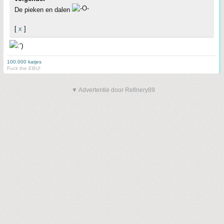
De pieken en dalen
[
x
]
100.000 katjes
Fuck the EBU!
▼ Advertentie door Refinery89