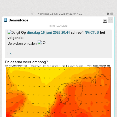
• dinsdag 16 juni 2026 @ 21:54 • 10
DemonRage
In het ZUIDEN!
Op
dinsdag 16 juni 2026 20:44
schreef
INViCTuS
het
volgende:
De pieken en dalen
[
x
]
En daarna weer omhoog?