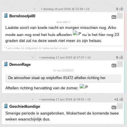
• dinsdag 16 juni 2026 @ 22:38 • 13
Borrelnootje00
deal with it
Laatste soort van koele nacht en morgen misschien nog. Arko
mode aan nog snel het huis afkoelen
nu is het hier nog 23
graden dat zal na deze week niet meer zo zijn helaas.
'' I am under no obligation to make sense to you.''
• woensdag 17 juni 2026 @ 07:07 • 14
DemonRage
In het ZUIDEN!
De atmosfeer staat op ontploffen #1472 aftellen richting her
Aftellen richting hervatting van de zomer.
• woensdag 17 juni 2026 @ 09:51 • 15
Geschiedkundige
Smerige periode is aangebroken. Mokerheet de komende twee
weken waarschijnlijk dus.