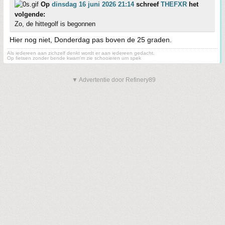
Op
dinsdag 16 juni 2026 21:14
schreef
THEFXR
het
volgende:
Zo, de hittegolf is begonnen
Hier nog niet, Donderdag pas boven de 25 graden.
Als iedereen aan zichzelf denkt wordt er aan iedereen gedacht.
Op fietsen zonder bende kwam'm zie schooieren um spek
▼ Advertentie door Refinery89