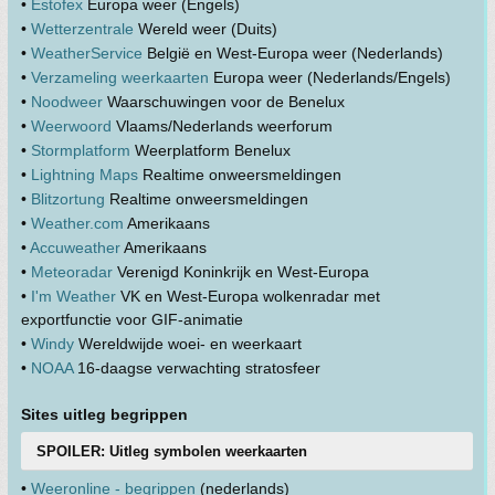
•
Estofex
Europa weer (Engels)
•
Wetterzentrale
Wereld weer (Duits)
•
WeatherService
België en West-Europa weer (Nederlands)
•
Verzameling weerkaarten
Europa weer (Nederlands/Engels)
•
Noodweer
Waarschuwingen voor de Benelux
•
Weerwoord
Vlaams/Nederlands weerforum
•
Stormplatform
Weerplatform Benelux
•
Lightning Maps
Realtime onweersmeldingen
•
Blitzortung
Realtime onweersmeldingen
•
Weather.com
Amerikaans
•
Accuweather
Amerikaans
•
Meteoradar
Verenigd Koninkrijk en West-Europa
•
I'm Weather
VK en West-Europa wolkenradar met
exportfunctie voor GIF-animatie
•
Windy
Wereldwijde woei- en weerkaart
•
NOAA
16-daagse verwachting stratosfeer
Sites uitleg begrippen
SPOILER: Uitleg symbolen weerkaarten
•
Weeronline - begrippen
(nederlands)