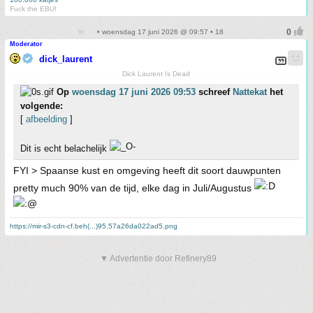
Fuck the EBU!
• woensdag 17 juni 2026 @ 09:57 • 18
Moderator
dick_laurent
Dick Laurent Is Dead
Op
woensdag 17 juni 2026 09:53
schreef
Nattekat
het
volgende:
[
afbeelding
]
Dit is echt belachelijk
FYI > Spaanse kust en omgeving heeft dit soort dauwpunten
pretty much 90% van de tijd, elke dag in Juli/Augustus
https://mir-s3-cdn-cf.beh(...)95.57a26da022ad5.png
▼ Advertentie door Refinery89