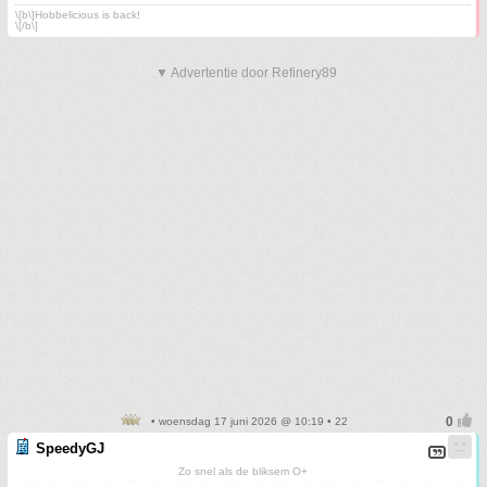
\[b\]Hobbelicious is back!
\[/b\]
▼ Advertentie door Refinery89
• woensdag 17 juni 2026 @ 10:19 • 22
SpeedyGJ
Zo snel als de bliksem O+