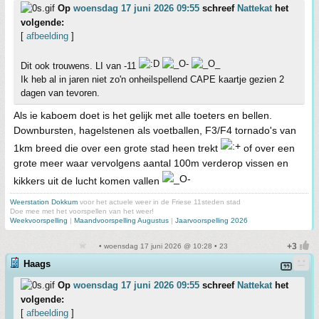
Op
woensdag 17 juni 2026 09:55
schreef
Nattekat
het
volgende:
[
afbeelding
]
Dit ook trouwens. LI van -11
Ik heb al in jaren niet zo'n onheilspellend CAPE kaartje gezien 2
dagen van tevoren.
Als ie kaboem doet is het gelijk met alle toeters en bellen.
Downbursten, hagelstenen als voetballen, F3/F4 tornado's van
1km breed die over een grote stad heen trekt
of over een
grote meer waar vervolgens aantal 100m verderop vissen en
kikkers uit de lucht komen vallen
Weerstation Dokkum
voor het actuele weer in de Friese 11steden stad
Doe mee met het voorspellen van het weer!
Weekvoorspelling
|
Maandvoorspelling Augustus
|
Jaarvoorspelling 2026
• woensdag 17 juni 2026 @ 10:28 • 23
Haags
Op
woensdag 17 juni 2026 09:55
schreef
Nattekat
het
volgende:
[
afbeelding
]