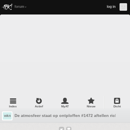
forum
log in
Index
Actief
MyAT
Nieuw
Dicht
De atmosfeer staat op ontploffen #1472 aftellen richting h
wkn