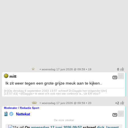
• woensdag 17 juni 2026 @ 09:59 • 19
mitt
Ik zit weer tegen een grote grijze meuk aan te kijken..
[b\]Op dinsdag 9 september 2003 13:57 schreef Dr.Daggla het volgende:\[/b\]
[13:57:43] <@Daggla> ik weet ei'k ook niet wie corleone is.. Uit ER ofzo?
• woensdag 17 juni 2026 @ 09:59 • 20
Moderator / Redactie Sport
Nattekat
De roze zeekat
Op
woensdag 17 juni 2026 09:57
schreef
dick_laurent