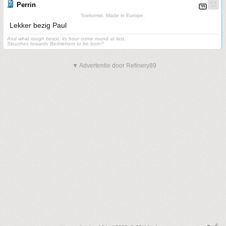
Perrin
Toekomst. Made in Europe.
Lekker bezig Paul
And what rough beast, its hour come round at last,
Slouches towards Bethlehem to be born?
▼ Advertentie door Refinery89