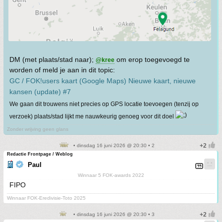
DM (met plaats/stad naar);
om erop toegevoegd te
@kree
worden of meld je aan in dit topic:
GC / FOK!users kaart (Google Maps) Nieuwe kaart, nieuwe
kansen (update) #7
We gaan dit trouwens niet precies op GPS locatie toevoegen (tenzij op
verzoek) plaats/stad lijkt me nauwkeurig genoeg voor dit doel
Zonder wrijving geen glans
• dinsdag 16 juni 2026 @ 20:30 • 2
Redactie Frontpage / Weblog
Paul
Winnaar 5 FOK-awards 2022
FIPO
Winnaar FOK-Eredivisie-Toto 2025
• dinsdag 16 juni 2026 @ 20:30 • 3