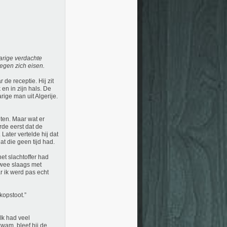
arige verdachte
tegen zich eisen.
de receptie. Hij zit
 en in zijn hals. De
ige man uit Algerije.
eten. Maar wat er
rde eerst dat de
Later vertelde hij dat
t die geen tijd had.
et slachtoffer had
 twee slaags met
r ik werd pas echt
kopstoot.”
Ik had veel
wam, bleef hij de