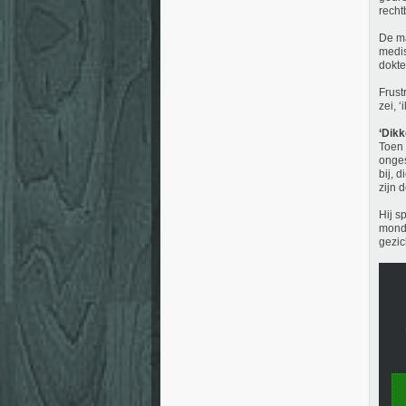
recht
De ma
medis
dokte
Frust
zei, 
‘Dikk
Toen 
onges
bij, 
zijn d
Hij s
mond 
gezic