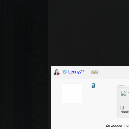
Lenny77
quote:
[..]
Nooit
Ze zouden hun