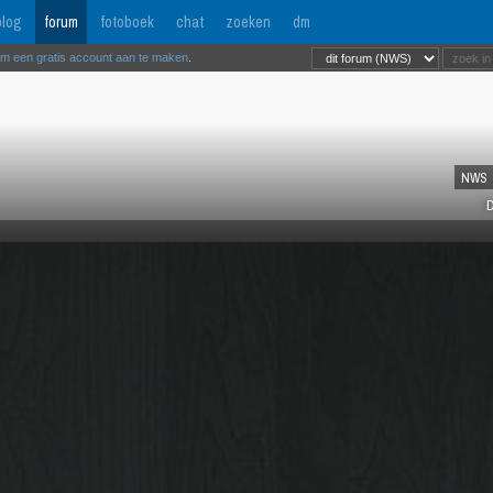
log
forum
fotoboek
chat
zoeken
dm
om een gratis account aan te maken
.
NWS
D