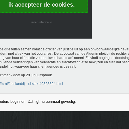
ik accepteer de cookies.
meer informatie
de drie feiten samen komt de officier van justitie uit op een onvoorwaardelijke gev
en, met aftrek van het voorarrest. De advocaat van de Algerijn pleit bij de rechter 
ating van haar cliënt, die ze een ‘kwetsbare man’ noemt. Ze vindt poging tot doods
hillende verklaringen van verdachte en slachtoffer niet te bewijzen en stelt dat het
ndeling, waarvoor haar cliënt genoeg is gestraft.
chtbank doet op 29 juni uitspraak.
//lc.nl/friesland/l(...)d-stak-49325594.html
eders beginnen. Dat ligt nu eenmaal gevoelig.