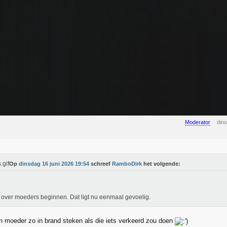
Moderator
din
Op
dinsdag 16 juni 2026 19:54
schreef
RamboDirk
het volgende:
 over moeders beginnen. Dat ligt nu eenmaal gevoelig.
 moeder zo in brand steken als die iets verkeerd zou doen