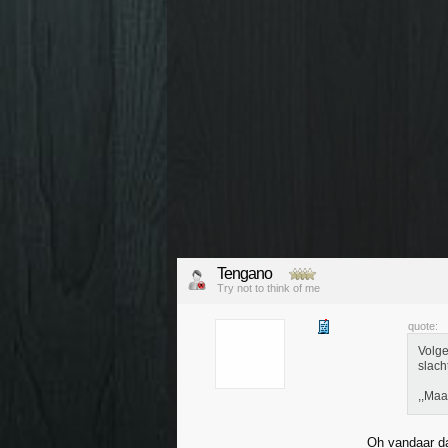
Tengano
Try not to think of me
quote:
Volge
slach
,,Maa
Oh vandaar dat