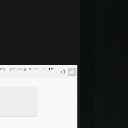
sdag 16 juni 2026 @ 20:09
:36
#5