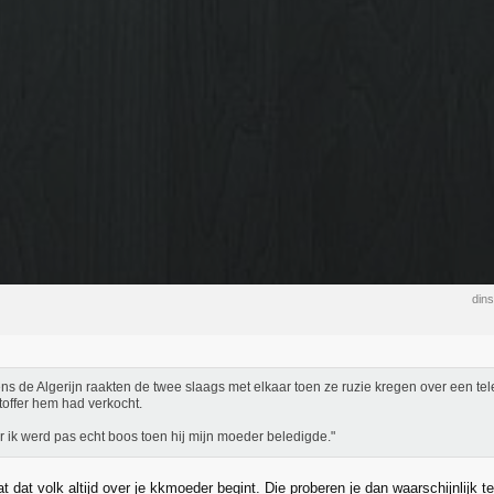
din
ns de Algerijn raakten de twee slaags met elkaar toen ze ruzie kregen over een tel
toffer hem had verkocht.
r ik werd pas echt boos toen hij mijn moeder beledigde."
 dat volk altijd over je kkmoeder begint. Die proberen je dan waarschijnlijk te