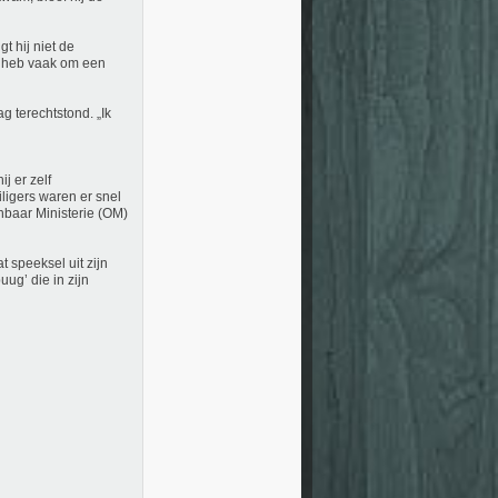
t hij niet de
 Ik heb vaak om een
g terechtstond. „Ik
j er zelf
ligers waren er snel
enbaar Ministerie (OM)
t speeksel uit zijn
uug’ die in zijn