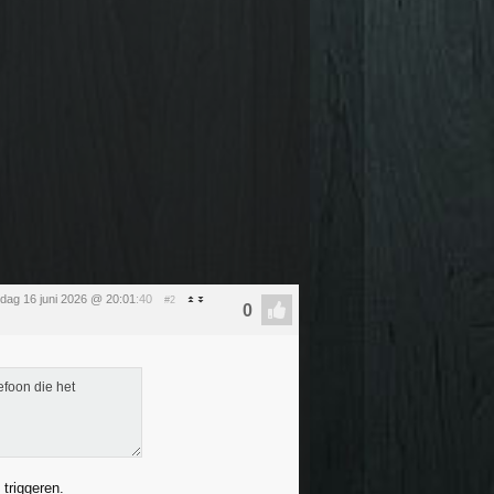
sdag 16 juni 2026 @ 20:01
:40
#2
efoon die het
 triggeren.