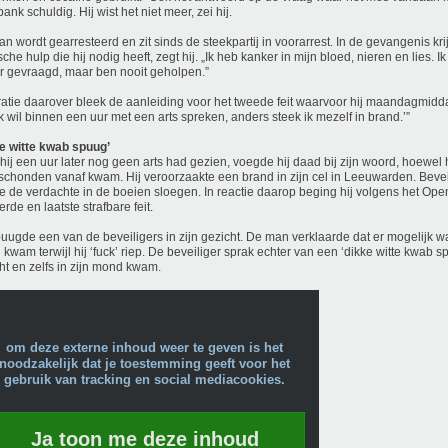
bank schuldig. Hij wist het niet meer, zei hij.
n wordt gearresteerd en zit sinds de steekpartij in voorarrest. In de gevangenis krijg
che hulp die hij nodig heeft, zegt hij. „Ik heb kanker in mijn bloed, nieren en lies.
r gevraagd, maar ben nooit geholpen.”
ratie daarover bleek de aanleiding voor het tweede feit waarvoor hij maandagmidda
‘ik wil binnen een uur met een arts spreken, anders steek ik mezelf in brand.’”
e witte kwab spuug’
hij een uur later nog geen arts had gezien, voegde hij daad bij zijn woord, hoewel hi
chonden vanaf kwam. Hij veroorzaakte een brand in zijn cel in Leeuwarden. Bevei
die de verdachte in de boeien sloegen. In reactie daarop beging hij volgens het Op
erde en laatste strafbare feit.
puugde een van de beveiligers in zijn gezicht. De man verklaarde dat er mogelijk wa
kwam terwijl hij ‘fuck’ riep. De beveiliger sprak echter van een ‘dikke witte kwab sp
ht en zelfs in zijn mond kwam.
om deze externe inhoud weer te geven is het
noodzakelijk dat je toestemming geeft voor het
gebruik van tracking en social mediacookies.
Ja toon me deze inhoud