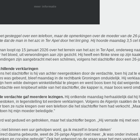
meer informatie
het gesteggel over een telefoon, maar de opmerkingen over de moeder van de 26-j
e dat de man in het azc in Ter Apel door het lint ging. Hij hoorde maandag 3,5 cel 
an loopt op 15 januari 2026 over het terrein van het azc in Ter Apel, onderweg naar 
 het bloed, uit verwondingen aan zijn gezicht. Hij heeft een flinke snee op zijn kaak
ndingen zijn aangebracht met een schilmes, volgens het slachtoffer door een 26-jar
hillende verklaringen
ns het slachtoffer is hij van achter neergestoken door de verdachte, toen hij zat te 
es was gebeurd, bleef maandag in de rechtbank Groningen onduidelijk. Hij verklaa
ijn hem wilde dwingen winkeldiefstal te plegen en werd boos toen hij dat weigerde. 
rdachte een knipbeurt wilde van het slachtoffer, die kapper is, maar boos werd omda
e verdachte gaf meerdere lezingen.
Hij ontkende maandag herhaaldelijk dat hij h
estoken, in tegenstelling tot eerdere verklaringen. Volgens de Algerijn raakten de
r toen ze ruzie kregen over een telefoon die het slachtoffer hem had verkocht. „Maa
toen hij mijn moeder beledigde.”
rd wat geduwd en getrokken, maar het slachtoffer begon. „Hij verraste mij met een 
ik niet binnen een uur geholpen word, ga ik mezelf in brand steken’
irect daarna gebeurde, weet de 26-jarige Algerijn niet meer. „Ik was onder invloed. 
nken en cocaïne gebruikt.” Ook het antwoord op de vraag waar het mes vandaan k