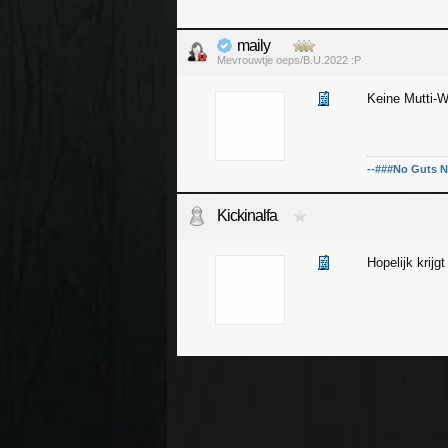
maily
Mevrouwtje oeps/B.U.2022 :P
Keine Mutti-
--###No Guts N
Kickinalfa
Hopelijk krijg