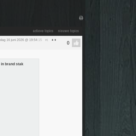
actieve topics
nieuwe topics
sdag 16 juni 2026 @ 19:54
:15
#1
n in brand stak