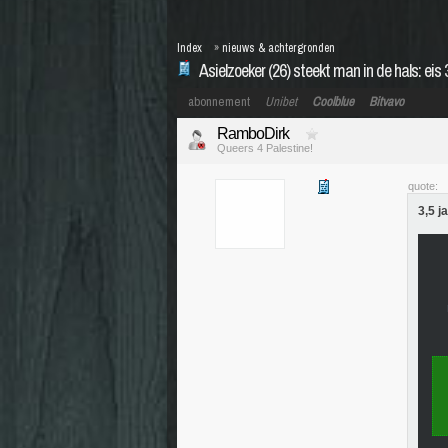
Index
»
nieuws & achtergronden
Asielzoeker (26) steekt man in de hals: eis 3
abonnement
Unibet
Coolblue
Bitvavo
RamboDirk
Queers 4 Palestine!
quote:
3,5 j