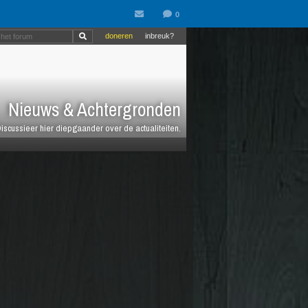
doneren
inbreuk?
Nieuws & Achtergronden
iscussieer hier diepgaander over de actualiteiten.