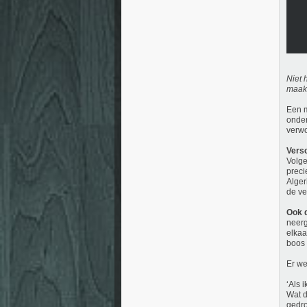
Niet 
maakt
Een m
onder
verwo
Versc
Volge
preci
Alger
de ve
Ook d
neerg
elkaa
boos 
Er we
‘Als 
Wat d
gedro