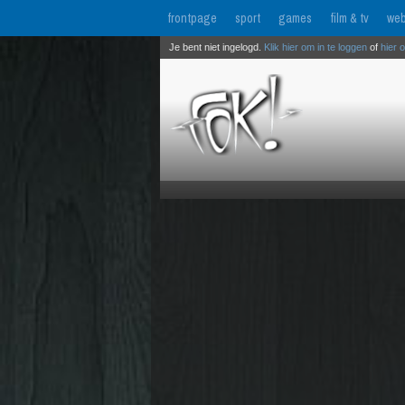
frontpage
sport
games
film & tv
web
Je bent niet ingelogd.
Klik hier om in te loggen
of
hier 