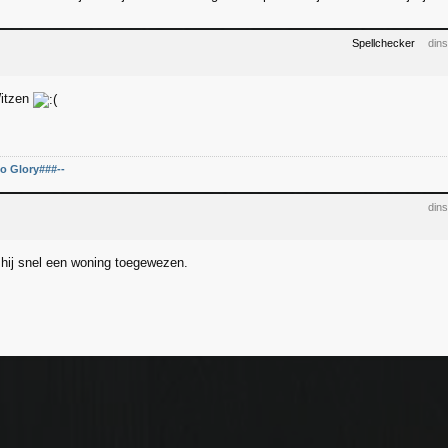
Spellchecker
din
Witzen
o Glory###--
din
t hij snel een woning toegewezen.