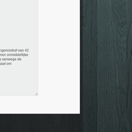
angenisstraf van 42
voor onmiddellijke
lag vanwege de
 gaat om