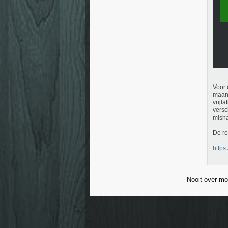
Voor 
maand
vrijl
versc
misha
De re
https:
Nooit over mo