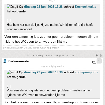
^(;,;)^
Op
dinsdag 23 juni 2026 19:28
schreef
Koekoekmakto
het volgende:
[..]
Had hem net aan de lijn. Hij zal na het WK kijken of ie tijd heeft
voor een antwoord.
Voor een almachtig iets zou het geen probleem moeten zijn om
tijdens het WK even te antwoorden lijkt me.
ph'nglui mglw'nafh Cthulhu R'lyeh wgah'nagl fhtagn
• dinsdag 23 juni 2026 @ 19:36 • 199
Koekoekmakto
mighty, mighty warrior
Op
dinsdag 23 juni 2026 19:30
schreef
xpompompomx
het volgende:
[..]
Voor een almachtig iets zou het geen probleem moeten zijn om
tijdens het WK even te antwoorden lijkt me.
Kan het ook niet mooier maken. Hij is overdags druk met dooien