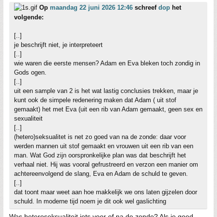
Op
maandag 22 juni 2026 12:46
schreef
dop
het
volgende:
[..]
je beschrijft niet, je interpreteert
[..]
wie waren die eerste mensen? Adam en Eva bleken toch zondig in
Gods ogen.
[..]
uit een sample van 2 is het wat lastig conclusies trekken, maar je
kunt ook de simpele redenering maken dat Adam ( uit stof
gemaakt) het met Eva (uit een rib van Adam gemaakt, geen sex en
sexualiteit
[..]
(hetero)seksualitet is net zo goed van na de zonde: daar voor
werden mannen uit stof gemaakt en vrouwen uit een rib van een
man. Wat God zijn oorspronkelijke plan was dat beschrijft het
verhaal niet. Hij was vooral gefrustreerd en verzon een manier om
achtereenvolgend de slang, Eva en Adam de schuld te geven.
[..]
dat toont maar weet aan hoe makkelijk we ons laten gijzelen door
schuld. In moderne tijd noem je dit ook wel gaslichting
Was heteroseksualiteit iets voor of na de zonde? Als je goed