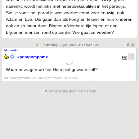
nadenkt, wordt het niks met heteroseksualiteit in het paradijs.
Stel je voor: het paradijs was voorbestemd voor eeuwig, ook
Adam en Eva. Die gaan dan als konijnen tekeer en hun kinderen
ook en zo maar door. Binnen afzienbare tijd lopen er dan
biljoenen mensen rond op aarde. Wie gaat ze voeden?
• dinsdag 23 juni 2026 @ 17:53 • 196
Moderator
xpompompomx
^(;,;)^
Waarom vragen we het Hem niet gewoon zelf?
ph'nglui mglw'nafh Cthulhu R'lyeh wgah'nagl fhtagn
▼ Advertentie door Refinery89