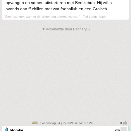
opvangen en samen uitstorteren met Beelzebub. Hij wil 's
avonds dan ff chillen met wat foeballuh en een Grolsch.
"Doe maar gek, want er zijn al genoeg gewone mensen" - Ted Langenbach
▼ Advertentie door Refinery89
• woensdag 24 juni 2026 @ 14:39 • 200
blomke