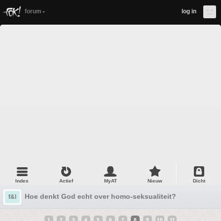
forum
log in
Index
Actief
MyAT
Nieuw
Dicht
Hoe denkt God echt over homo-seksualiteit?
f&l
1
2
3
4
5
6
7
8
9
10
11