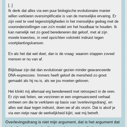
[..]
Ik denk dat alles via een puur biologische evolutionaire manier
willen verklaren oversimplificatie is van de menselijke ervaring. Er
zijn veel te veel tegenstrijdigheden in het menselijke gedrag met de
vooronderstellingen van zo'n model om het houdbaar te houden. Ik
kan namelijk net zo goed beredeneren dat geloof, met al zijn
morele kwesties, in veel opzichten volstrekt indruist tegen
voortplantingskansen.
En als het dat wel doet, dan is de vraag: waarom stappen zoveel
mensen er nu van af.
Blijkbaar zijn dat dan evolutionair gezien minder geavanceerde
DNA-expressies. Immers heeft geloof de mensheid zo groot
gemaakt als hij nu is, als we jou moeten geloven.
Het klinkt mij allemaal erg beredeneerd met retrospect in de oren.
Er zijn wat feiten, we verzinnen er een ongenuanceerd verhaal
omheen om die te verklaren op basis van 'overlevingsdrang', en
alles wat daar tegen indruist, doen we af als onzin. Dat is alsof je
via een rietje naar de werkelijkheid kijkt, wat mij betreft.
Overlevingsdrang is niet mijn argument, dat is het argument dat