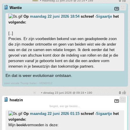
• maandag 22 juni 2026 @ 20:14 • 189
Wantie
Op
maandag 22 juni 2026 18:54
schreef
-Sigaartje
het
volgende:
[..]
Precies. Er zijn voorbeelden bekend van een geadopteerde zoon
die zijn moeder ontmoette en geen van beiden wist wie de ander
was en dat ze samen een relatie kregen. Ik denk eerder dat het
gevoel van afschuw komt door de indeling van rollen en dat je die
personen vanaf je geboorte kent en dat die een andere vorm
innemen in je bewustzijn dan toekomstige partners.
En dat is weer evolutionair ontstaan.
zeer vocale Trump hater - VEM2012
• dinsdag 23 juni 2026 @ 09:19 • 190
hoatzin
begint, eer ge bezint...
Op
maandag 22 juni 2026 01:15
schreef
-Sigaartje
het
volgende:
Mijn
beeld
vermoeden is deze: