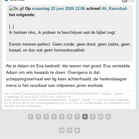
Op
maandag 22 juni 2026 12:06
schreef
Ali_Kannibali
het volgende:
[..]
Ik hanteer niks, ik probeer te beschrijven wat de bijbel zegt:
Eerste mensen perfect. Geen zonde, geen dood, geen ziekte, geen
kwaad, en dus ook geen homoseksualiteit.
Als je Adam en Eva bedoelt: die waren niet goed. Eva verleidde
Adam om iets kwaads te doen. Overigens is dat
scheppingsverhaal wel tig keer achterhaald; de hedendaagse
mens is het resultaat van miljoenen jaren evolutie.
Op <a href="https://forum.fok.nl/topic/2677908/2/25#p208861847" target="_blank"
>zaterdag 22 april 2023 13:43</a> schreef <a
href="https://forum.fok.nl/user/profile/62881" target="_blank" >r_one</a> het volgende:
En ik zeg je dat je op zaterdagmiddag van 2 tot 4 in je poedelnaakie de horlepiep moet
dansen op het marktplein.
1
2
3
4
5
6
7
8
9
10
11
12
13