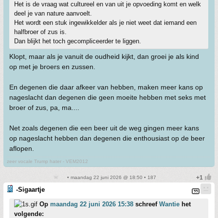
Het is de vraag wat cultureel en van uit je opvoeding komt en welk
deel je van nature aanvoelt.
Het wordt een stuk ingewikkelder als je niet weet dat iemand een
halfbroer of zus is.
Dan blijkt het toch gecompliceerder te liggen.
Klopt, maar als je vanuit de oudheid kijkt, dan groei je als kind
op met je broers en zussen.
En degenen die daar afkeer van hebben, maken meer kans op
nageslacht dan degenen die geen moeite hebben met seks met
broer of zus, pa, ma....
Net zoals degenen die een beer uit de weg gingen meer kans
op nageslacht hebben dan degenen die enthousiast op de beer
aflopen.
zeer vocale Trump hater - VEM2012
• maandag 22 juni 2026 @ 18:50 • 187
-Sigaartje
Op
maandag 22 juni 2026 15:38
schreef
Wantie
het
volgende: