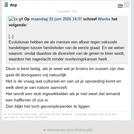
dop
:copyright: dop
Op
maandag 22 juni 2026 14:37
schreef
Wantie
het
volgende:
[..]
Evolutionair hebben we als mensen een afkeer tegen seksuele
handelingen tussen familieleden van de eerste graad. En we weten
waarom: omdat daardoor de diversiteit van de genen te klein wordt,
waardoor het nageslacht minder overlevingskansen heeft.
Deze is best lastig, als je weet wie je broers en zussen zijn dan
gaat dit doorgaans vrij natuurlijk.
Het is de vraag wat cultureel en van uit je opvoeding komt en
welk deel je van nature aanvoelt.
Het wordt een stuk ingewikkelder als je niet weet dat iemand
een halfbroer of zus is.
Dan blijkt het toch gecompliceerder te liggen.
Ik schrijf soms wat rottig, zelf noem ik het dyslexie , sommige zeggen dat ik lui ben.
get over it , het wordt niet beter
▼ Advertentie door Refinery89