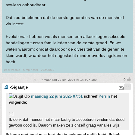
sowieso onhoudbaar.
Dat zou betekenen dat de eerste generaties van de mensheid
via incest.
Evolutionair hebben we als mensen een afkeer tegen seksuele
handelingen tussen familieleden van de eerste graad. En we
weten waarom: omdat daardoor de diversiteit van de genen te
klein wordt, waardoor het nageslacht minder overlevingskansen
heeft.
zeer vocale Trump hater - VEM2012
• maandag 22 juni 2026 @ 14:50 • 180
-Sigaartje
Op
maandag 22 juni 2026 07:51
schreef
Perrin
het
volgende:
[..]
Ik denk dat mensen het maar lastig te accepteren vinden dat dood
gewoon dood is. Daarom maken ze zichzelf graag vanalles wijs.
Ik hoop met heel mijn hart dat je helemaal gelijk hebt. Ik heb