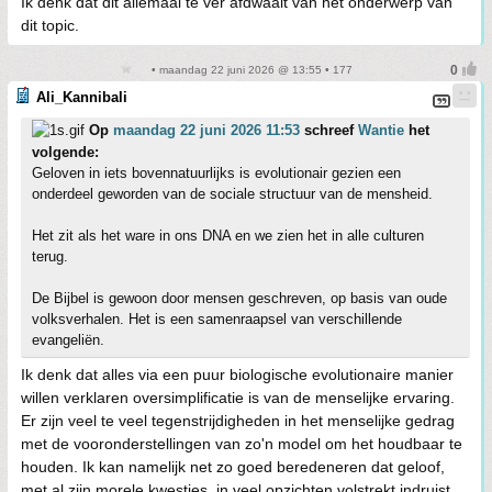
Ik denk dat dit allemaal te ver afdwaalt van het onderwerp van
dit topic.
• maandag 22 juni 2026 @ 13:55 • 177
Ali_Kannibali
Op
maandag 22 juni 2026 11:53
schreef
Wantie
het
volgende:
Geloven in iets bovennatuurlijks is evolutionair gezien een
onderdeel geworden van de sociale structuur van de mensheid.
Het zit als het ware in ons DNA en we zien het in alle culturen
terug.
De Bijbel is gewoon door mensen geschreven, op basis van oude
volksverhalen. Het is een samenraapsel van verschillende
evangeliën.
Ik denk dat alles via een puur biologische evolutionaire manier
willen verklaren oversimplificatie is van de menselijke ervaring.
Er zijn veel te veel tegenstrijdigheden in het menselijke gedrag
met de vooronderstellingen van zo'n model om het houdbaar te
houden. Ik kan namelijk net zo goed beredeneren dat geloof,
met al zijn morele kwesties, in veel opzichten volstrekt indruist