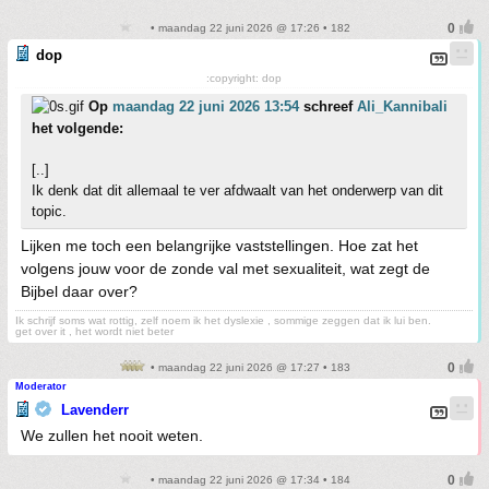
• maandag 22 juni 2026 @ 17:26 • 182
dop
:copyright: dop
Op
maandag 22 juni 2026 13:54
schreef
Ali_Kannibali
het volgende:
[..]
Ik denk dat dit allemaal te ver afdwaalt van het onderwerp van dit
topic.
Lijken me toch een belangrijke vaststellingen. Hoe zat het
volgens jouw voor de zonde val met sexualiteit, wat zegt de
Bijbel daar over?
Ik schrijf soms wat rottig, zelf noem ik het dyslexie , sommige zeggen dat ik lui ben.
get over it , het wordt niet beter
• maandag 22 juni 2026 @ 17:27 • 183
Moderator
Lavenderr
We zullen het nooit weten.
• maandag 22 juni 2026 @ 17:34 • 184