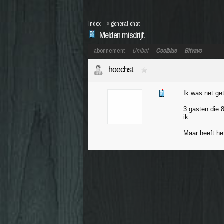
Index
»
general chat
Melden misdrijf.
abonnement
Unibet
Coolblue
Bitvavo
hoechst
Ik was net get
3 gasten die 
ik.
Maar heeft het