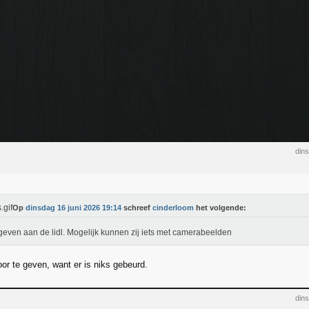
din
Op
dinsdag 16 juni 2026 19:14
schreef
cinderloom
het volgende:
even aan de lidl. Mogelijk kunnen zij iets met camerabeelden
oor te geven, want er is niks gebeurd.
din