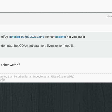
din
Op
dinsdag 16 juni 2026 18:40
schreef
hoechst
het volgende:
nden naar het COA want daar verblijven ze vermoed ik.
 zeker weten?
er joy than be taken for an imbecile by an idiot. (Oscar Wilde)
olfer