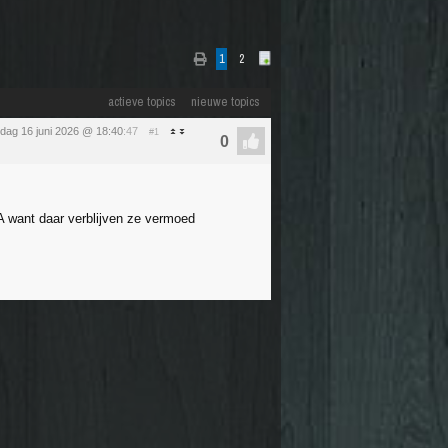
1
2
actieve topics
nieuwe topics
sdag 16 juni 2026 @ 18:40
:47
#1
A want daar verblijven ze vermoed