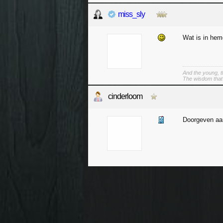
miss_sly
Wat is in hem
And the young, t
The wisdom that 
cinderloom
Doorgeven aan