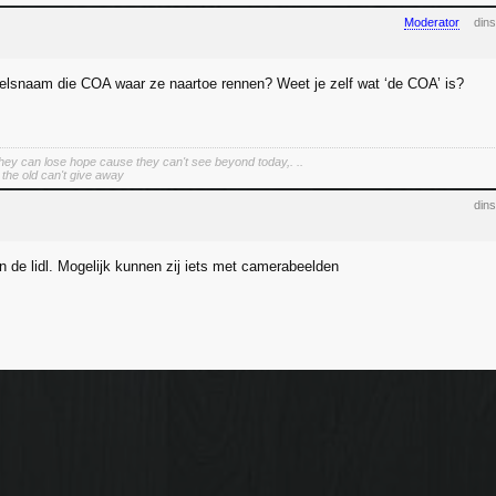
Moderator
din
elsnaam die COA waar ze naartoe rennen? Weet je zelf wat ‘de COA’ is?
hey can lose hope cause they can't see beyond today,. ..
the old can't give away
din
 de lidl. Mogelijk kunnen zij iets met camerabeelden