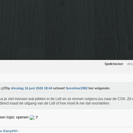
Spellchecker
din
Op
dinsdag 16 juni 2026 18:44
schreef
Sunshine1982
het volgende:
us je ziet mensen wat pikken in de Lidl en ze rennen volgens jou naar de COA. Zit
irect naast de uitgang van de Lidl of hoe moet ik me dat voorstellen.
 een topic openen
o Glory###--