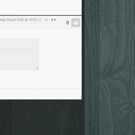
sdag 16 juni 2026 @ 18:51
:10
#4