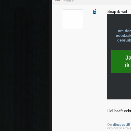
Kanaïet
Snap ik wel
om dez
noodzake
gebruik
J
ik
Lidl heeft ech
Op
dinsdag 25 
een beetje zo'n li