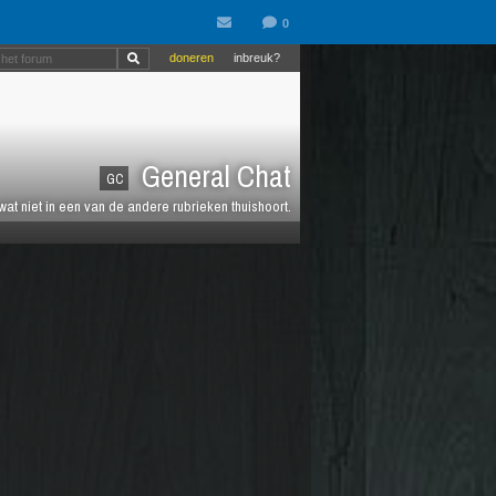
doneren
inbreuk?
General Chat
GC
 wat niet in een van de andere rubrieken thuishoort.