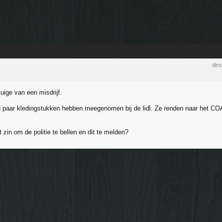
din
uige van een misdrijf.
8 paar kledingstukken hebben meegenomen bij de lidl. Ze renden naar het CO
 zin om de politie te bellen en dit te melden?