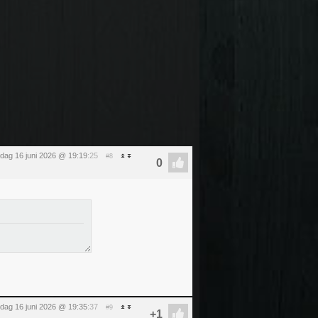
sdag 16 juni 2026 @ 19:19
:25
#8
sdag 16 juni 2026 @ 19:35
:37
#9