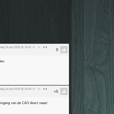
sdag 16 juni 2026 @ 18:41
:18
#2
len.
sdag 16 juni 2026 @ 18:44
:38
#3
e ingang van de CAO direct naast