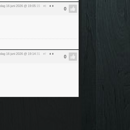
sdag 16 juni 2026 @ 19:05
:15
#6
sdag 16 juni 2026 @ 19:14
:31
#7