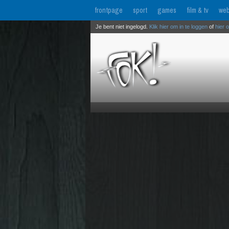
frontpage
sport
games
film & tv
web
Je bent niet ingelogd.
Klik hier om in te loggen
of
hier 