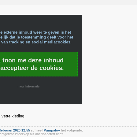
e externe inhoud weer te geven is het
lijk dat je toestemming geeft voor het
 van tracking en social mediacookies.
a toon me deze inhoud
 accepteer de cookies.
meer informatie
t vette kleding
februari 2020 12:55
schreef
Pumpalov
het volgende:
chtgetinte inteeltkop als dat filosoofert heeft.