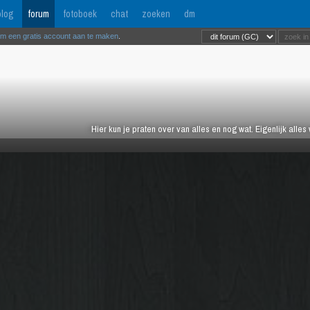
log
forum
fotoboek
chat
zoeken
dm
om een gratis account aan te maken
.
Hier kun je praten over van alles en nog wat. Eigenlijk alles