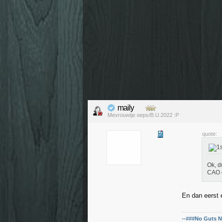
maily
Mevrouwtje oeps/B.U.2022 :P
quote:
Ok, d
CAO d
En dan eerst
--###No Guts N