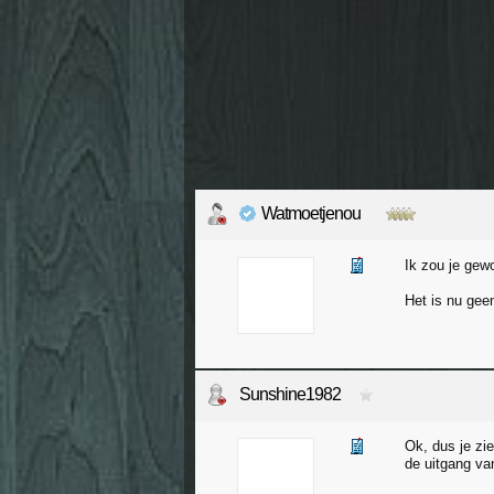
Watmoetjenou
Ik zou je gewo
Het is nu gee
Sunshine1982
Ok, dus je zi
de uitgang van