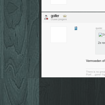
golfer
Ouwe jongere
quote:
Ze re
Vermoeden of
There is no great
Poef.....gone! ©g