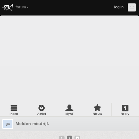
forum
log in
Index
Actief
MyAT
Nieuw
Reply
Melden misdrijf.
gc
1
2