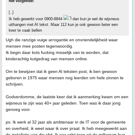
het volgende:
[..]
Ik heb gewerkt voor 0900-8844
dan kun je wel de wijsneus
uithangen met AI tekst. Maar 112 kun je ook gewoon beter een
keer te vaak bellen
Ugh die ranzige vuige arrogantie en onvriendelijkheid waar
mensen mee posten tegenwoordig.
Ik begin daar kots fucking misselijk van te worden, dat
kinderachtig kutgedrag van mensen online.
Om te bewijzen dat ik geen AI teksten post, ik ben gewoon
geboren in 1975 waar mensen nog leerden om hele zinnen te
schrijven.
Godverdomme, de laatste keer dat ik aanmerking kwam om een
wijsneus te zijn was 40+ jaar geleden. Toen was ik daar jong
genoeg voor.
ps: Ik werk al 32 jaar als ambtenaar in de IT voor de gemeente
en overheid, ik weet waar ik over praat. Ik heb meegewerkt aan
de installatie van die shit. Ik war erbij toen wij de millenium bug