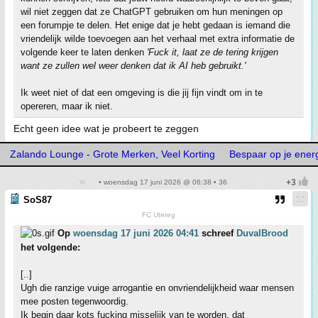
wil niet zeggen dat ze ChatGPT gebruiken om hun meningen op
een forumpje te delen. Het enige dat je hebt gedaan is iemand die
vriendelijk wilde toevoegen aan het verhaal met extra informatie de
volgende keer te laten denken
'Fuck it, laat ze de tering krijgen
want ze zullen wel weer denken dat ik AI heb gebruikt.'
Ik weet niet of dat een omgeving is die jij fijn vindt om in te
opereren, maar ik niet.
Echt geen idee wat je probeert te zeggen
Zalando Lounge - Grote Merken, Veel Korting
Bespaar op je energ
• woensdag 17 juni 2026 @ 06:38 • 36
SoS87
FC Utereg
Op
woensdag 17 juni 2026 04:41
schreef
DuvalBrood
het volgende:
[..]
Ugh die ranzige vuige arrogantie en onvriendelijkheid waar mensen
mee posten tegenwoordig.
Ik begin daar kots fucking misselijk van te worden, dat