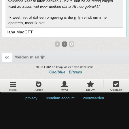
volgende keer te laten denken
'Fuck it, laat ze de tering krijgen
want ze zullen wel weer denken dat ik AI heb gebruikt.'
Ik weet niet of dat een omgeving is die jij fijn vindt om in te
opereren, maar ik niet.
Haha MadGPT
1
2
Melden misdrijf.
gc
steun FOK! en koop via een van deze links
Coolblue
Bitvavo
Index
Actief
MyAT
Nieuw
Opslaan
privacy
•
premium account
•
voorwaarden