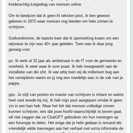
kinderachtig kutgedrag van mensen online.
Om te bewijzen dat ik geen AI teksten post, ik ben gewoon
geboren in 1975 waar mensen nog leerden om hele zinnen te
schrijven.
Godverdomme, de laatste keer dat ik aanmerking kwam om een
wijsneus te zijn was 40+ jaar geleden. Toen was ik daar jong
genoeg voor.
ps: Ik werk al 32 jaar als ambtenaar in de IT voor de gemeente en
overheid, ik weet waar ik over praat. Ik heb meegewerkt aan de
installatie van die shit. Ik war erbij toen wij de millenium bug aan
het verwijderen waren en jij nog een noedeltje was in de zak van je
pappa.
pps: Je stijl van posten en manier van schrijven is irritant en wekte
heel veel woede bij mij. Ik heb mijn post aangepast omdat ik geen
zin in een ban heb. Maar het feit dat mensen volledige zinnen
kunnen schrijven, iets dat jouw hoofd waarschijnlijk te boven gaat,
wil niet zeggen dat ze ChatGPT gebruiken om hun meningen op
een forumpje te delen. Het enige dat je hebt gedaan is iemand die
vriendelijk wilde toevoegen aan het verhaal met extra informatie de