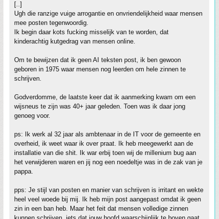
[..]
Ugh die ranzige vuige arrogantie en onvriendelijkheid waar mensen
mee posten tegenwoordig.
Ik begin daar kots fucking misselijk van te worden, dat
kinderachtig kutgedrag van mensen online.
Om te bewijzen dat ik geen AI teksten post, ik ben gewoon
geboren in 1975 waar mensen nog leerden om hele zinnen te
schrijven.
Godverdomme, de laatste keer dat ik aanmerking kwam om een
wijsneus te zijn was 40+ jaar geleden. Toen was ik daar jong
genoeg voor.
ps: Ik werk al 32 jaar als ambtenaar in de IT voor de gemeente en
overheid, ik weet waar ik over praat. Ik heb meegewerkt aan de
installatie van die shit. Ik war erbij toen wij de millenium bug aan
het verwijderen waren en jij nog een noedeltje was in de zak van je
pappa.
pps: Je stijl van posten en manier van schrijven is irritant en wekte
heel veel woede bij mij. Ik heb mijn post aangepast omdat ik geen
zin in een ban heb. Maar het feit dat mensen volledige zinnen
kunnen schrijven, iets dat jouw hoofd waarschijnlijk te boven gaat,