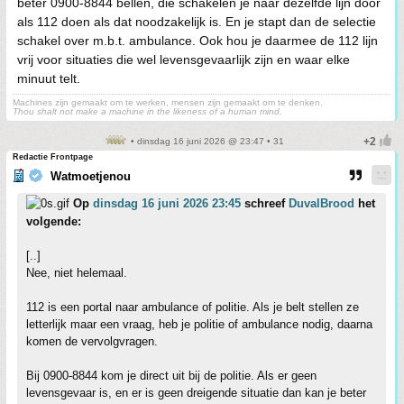
beter 0900-8844 bellen, die schakelen je naar dezelfde lijn door
als 112 doen als dat noodzakelijk is. En je stapt dan de selectie
schakel over m.b.t. ambulance. Ook hou je daarmee de 112 lijn
vrij voor situaties die wel levensgevaarlijk zijn en waar elke
minuut telt.
Machines zijn gemaakt om te werken, mensen zijn gemaakt om te denken.
Thou shalt not make a machine in the likeness of a human mind.
• dinsdag 16 juni 2026 @ 23:47 • 31
Redactie Frontpage
Watmoetjenou
Op
dinsdag 16 juni 2026 23:45
schreef
DuvalBrood
het
volgende:
[..]
Nee, niet helemaal.
112 is een portal naar ambulance of politie. Als je belt stellen ze
letterlijk maar een vraag, heb je politie of ambulance nodig, daarna
komen de vervolgvragen.
Bij 0900-8844 kom je direct uit bij de politie. Als er geen
levensgevaar is, en er is geen dreigende situatie dan kan je beter