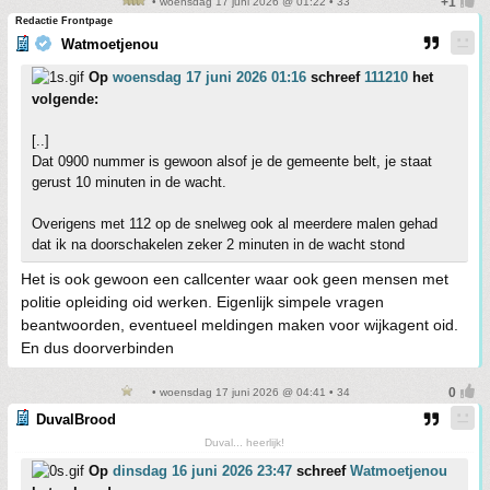
• woensdag 17 juni 2026 @ 01:22 • 33
Redactie Frontpage
Watmoetjenou
Op
woensdag 17 juni 2026 01:16
schreef
111210
het
volgende:
[..]
Dat 0900 nummer is gewoon alsof je de gemeente belt, je staat
gerust 10 minuten in de wacht.
Overigens met 112 op de snelweg ook al meerdere malen gehad
dat ik na doorschakelen zeker 2 minuten in de wacht stond
Het is ook gewoon een callcenter waar ook geen mensen met
politie opleiding oid werken. Eigenlijk simpele vragen
beantwoorden, eventueel meldingen maken voor wijkagent oid.
En dus doorverbinden
• woensdag 17 juni 2026 @ 04:41 • 34
DuvalBrood
Duval... heerlijk!
Op
dinsdag 16 juni 2026 23:47
schreef
Watmoetjenou