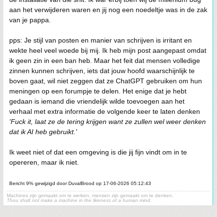
aan het verwijderen waren en jij nog een noedeltje was in de zak
van je pappa.
pps: Je stijl van posten en manier van schrijven is irritant en
wekte heel veel woede bij mij. Ik heb mijn post aangepast omdat
ik geen zin in een ban heb. Maar het feit dat mensen volledige
zinnen kunnen schrijven, iets dat jouw hoofd waarschijnlijk te
boven gaat, wil niet zeggen dat ze ChatGPT gebruiken om hun
meningen op een forumpje te delen. Het enige dat je hebt
gedaan is iemand die vriendelijk wilde toevoegen aan het
verhaal met extra informatie de volgende keer te laten denken
'Fuck it, laat ze de tering krijgen want ze zullen wel weer denken
dat ik AI heb gebruikt.'
Ik weet niet of dat een omgeving is die jij fijn vindt om in te
opereren, maar ik niet.
Bericht 9% gewijzigd door DuvalBrood op 17-06-2026 05:12:43
Machines zijn gemaakt om te werken, mensen zijn gemaakt om te denken.
Thou shalt not make a machine in the likeness of a human mind.