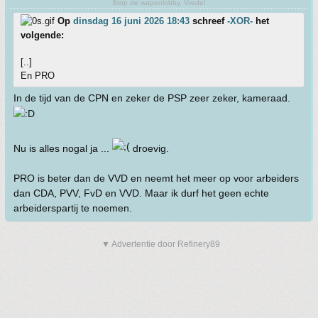
Stop de wapenlobby. Vrede!
Op
dinsdag 16 juni 2026 18:43
schreef
-XOR-
het
volgende:
[..]
En PRO
In de tijd van de CPN en zeker de PSP zeer zeker, kameraad.
Nu is alles nogal ja ...
droevig.
PRO is beter dan de VVD en neemt het meer op voor arbeiders
dan CDA, PVV, FvD en VVD. Maar ik durf het geen echte
arbeiderspartij te noemen.
▼ Advertentie door Refinery89