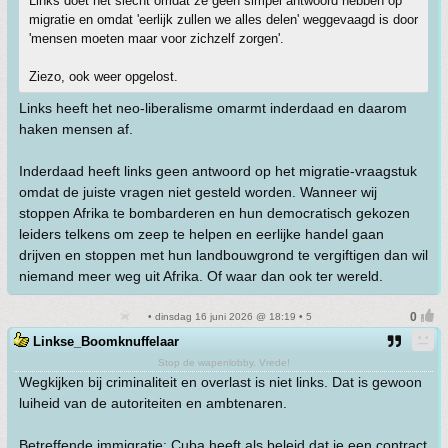
Links doet het slecht omdat ze geen simpel antwoord hebben op
migratie en omdat 'eerlijk zullen we alles delen' weggevaagd is door
'mensen moeten maar voor zichzelf zorgen'.
Ziezo, ook weer opgelost.
Links heeft het neo-liberalisme omarmt inderdaad en daarom
haken mensen af.
Inderdaad heeft links geen antwoord op het migratie-vraagstuk
omdat de juiste vragen niet gesteld worden. Wanneer wij
stoppen Afrika te bombarderen en hun democratisch gekozen
leiders telkens om zeep te helpen en eerlijke handel gaan
drijven en stoppen met hun landbouwgrond te vergiftigen dan wil
niemand meer weg uit Afrika. Of waar dan ook ter wereld.
• dinsdag 16 juni 2026 @ 18:19 • 5
Linkse_Boomknuffelaar
Stop de wapenlobby. Vrede!
Wegkijken bij criminaliteit en overlast is niet links. Dat is gewoon
luiheid van de autoriteiten en ambtenaren.
Betreffende immigratie: Cuba heeft als beleid dat je een contract