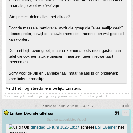
maar als je weet wie “we” zijn.
Wie precies delen alles met elkaar?
Door de massale immigratie wordt die groep die “alles eerlijk deelt”
steeds groter, terwijl de nieuwkomers niets meenemen wat gedeeld
kan worden.
De taart blijft even groot, maar er komen steeds meer gasten aan
tafel die ook een stukje opeisen, maar zelf geen nieuwe taart
meenemen.
Sorry voor de Jip en Janneke taal, maar helaas is dit onderwerp
voor links te moeilijk.
Vind het nog steeds te moeilijk, Einstein.
"Doe maar gek, want er zijn al genoeg gewone mensen" - Ted Langenbach
• dinsdag 16 juni 2026 @ 19:47 • 17
Linkse_Boomknuffelaar
Stop de wapenlobby. Vrede!
Op
dinsdag 16 juni 2026 18:37
schreef
ESF1Gamer
het