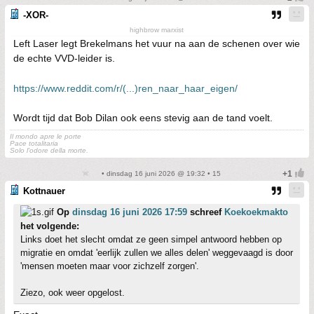
-XOR-
highbrow marxist
Left Laser legt Brekelmans het vuur na aan de schenen over wie
de echte VVD-leider is.
https://www.reddit.com/r/(...)ren_naar_haar_eigen/
Wordt tijd dat Bob Dilan ook eens stevig aan de tand voelt.
Il mondo apre le porte
Pace totalitaria
Solo l'odore della morte.
• dinsdag 16 juni 2026 @ 19:32 • 15
Kottnauer
Op
dinsdag 16 juni 2026 17:59
schreef
Koekoekmakto
het volgende:
Links doet het slecht omdat ze geen simpel antwoord hebben op
migratie en omdat 'eerlijk zullen we alles delen' weggevaagd is door
'mensen moeten maar voor zichzelf zorgen'.
Ziezo, ook weer opgelost.