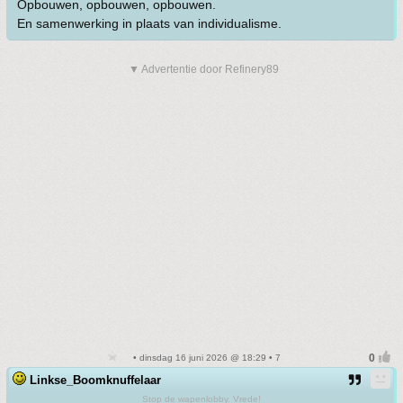
Opbouwen, opbouwen, opbouwen.
En samenwerking in plaats van individualisme.
▼ Advertentie door Refinery89
• dinsdag 16 juni 2026 @ 18:29 • 7
Linkse_Boomknuffelaar
Stop de wapenlobby. Vrede!