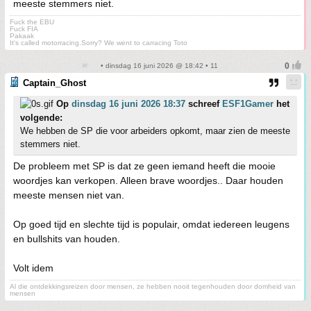
meeste stemmers niet.
Fuck the EBU
Fuck FIA
Pakaak
It's called motorracing.Sorry? We went to carracing Toto
• dinsdag 16 juni 2026 @ 18:42 • 11
Captain_Ghost
Op
dinsdag 16 juni 2026 18:37
schreef
ESF1Gamer
het
volgende:
We hebben de SP die voor arbeiders opkomt, maar zien de meeste
stemmers niet.
De probleem met SP is dat ze geen iemand heeft die mooie
woordjes kan verkopen. Alleen brave woordjes.. Daar houden
meeste mensen niet van.
Op goed tijd en slechte tijd is populair, omdat iedereen leugens
en bullshits van houden.
Volt idem
Al die ontdekkingsreizen door mensen, ze hebben nooit tegenhouden door domheid van
mensen