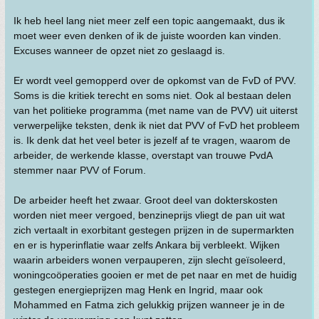
Ik heb heel lang niet meer zelf een topic aangemaakt, dus ik
moet weer even denken of ik de juiste woorden kan vinden.
Excuses wanneer de opzet niet zo geslaagd is.
Er wordt veel gemopperd over de opkomst van de FvD of PVV.
Soms is die kritiek terecht en soms niet. Ook al bestaan delen
van het politieke programma (met name van de PVV) uit uiterst
verwerpelijke teksten, denk ik niet dat PVV of FvD het probleem
is. Ik denk dat het veel beter is jezelf af te vragen, waarom de
arbeider, de werkende klasse, overstapt van trouwe PvdA
stemmer naar PVV of Forum.
De arbeider heeft het zwaar. Groot deel van dokterskosten
worden niet meer vergoed, benzineprijs vliegt de pan uit wat
zich vertaalt in exorbitant gestegen prijzen in de supermarkten
en er is hyperinflatie waar zelfs Ankara bij verbleekt. Wijken
waarin arbeiders wonen verpauperen, zijn slecht geïsoleerd,
woningcoöperaties gooien er met de pet naar en met de huidig
gestegen energieprijzen mag Henk en Ingrid, maar ook
Mohammed en Fatma zich gelukkig prijzen wanneer je in de