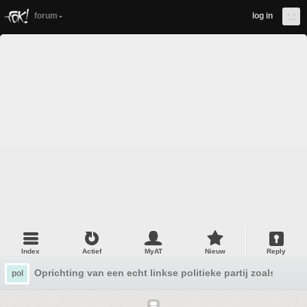
forum
log in
Index
Actief
MyAT
Nieuw
Reply
Oprichting van een echt linkse politieke partij zoals PSP o
pol