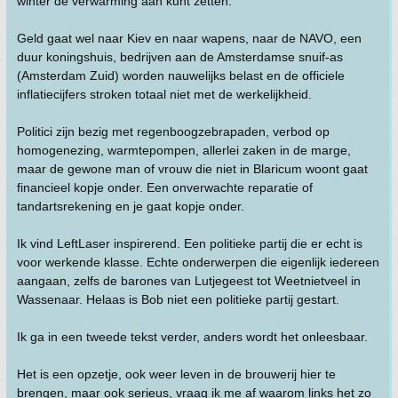
winter de verwarming aan kunt zetten.
Geld gaat wel naar Kiev en naar wapens, naar de NAVO, een
duur koningshuis, bedrijven aan de Amsterdamse snuif-as
(Amsterdam Zuid) worden nauwelijks belast en de officiele
inflatiecijfers stroken totaal niet met de werkelijkheid.
Politici zijn bezig met regenboogzebrapaden, verbod op
homogenezing, warmtepompen, allerlei zaken in de marge,
maar de gewone man of vrouw die niet in Blaricum woont gaat
financieel kopje onder. Een onverwachte reparatie of
tandartsrekening en je gaat kopje onder.
Ik vind LeftLaser inspirerend. Een politieke partij die er echt is
voor werkende klasse. Echte onderwerpen die eigenlijk iedereen
aangaan, zelfs de barones van Lutjegeest tot Weetnietveel in
Wassenaar. Helaas is Bob niet een politieke partij gestart.
Ik ga in een tweede tekst verder, anders wordt het onleesbaar.
Het is een opzetje, ook weer leven in de brouwerij hier te
brengen, maar ook serieus, vraag ik me af waarom links het zo