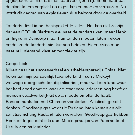
opgespoord en niet dat men daarvoor geen tijd heeft maar dat
de slachtoffers verplicht op eigen kosten moeten verhuizen. Nu
wordt dit gedrag van explosieven dus beloont door de overheid
Tandarts dient in het basispakket te zitten. Het kan niet zo zijn
dat een CEO uit Blaricum wel naar de tandarts kan, maar Henk
en Ingrid in Duindorp maar hun tanden moeten laten trekken
omdat ze de tandarts niet kunnen betalen. Eigen risico moet
naar nul, niemand kiest ervoor ziek te zijn.
Geopolitiek:
Kijken naar het succesverhaal en arbeidersparadijs China. Niet
helemaal mijn persoonlijk favoriete land - sorry Mickeytt -
vanwege doorgeschoten digitalisering, maar wel een land waar
het heel goed gaat en waar de staat voor iedereen oog heeft en
mensen daadwerkelijk uit de armoede en ellende haalt.
Banden aanhalen met China en versterken. Aziatisch gericht
denken. Goedkoop gas weer uit Rusland laten komen en alle
sancties richting Rusland laten vervallen. Goedkoop gas hebben
Henk en Ingrid echt iets aan. Mooie praatjes van Paternotte of
Ursula een stuk minder.