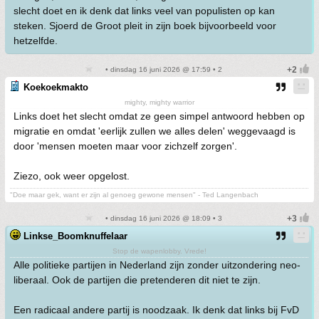
slecht doet en ik denk dat links veel van populisten op kan
steken. Sjoerd de Groot pleit in zijn boek bijvoorbeeld voor
hetzelfde.
• dinsdag 16 juni 2026 @ 17:59 • 2
Koekoekmakto
mighty, mighty warrior
Links doet het slecht omdat ze geen simpel antwoord hebben op
migratie en omdat 'eerlijk zullen we alles delen' weggevaagd is
door 'mensen moeten maar voor zichzelf zorgen'.
Ziezo, ook weer opgelost.
"Doe maar gek, want er zijn al genoeg gewone mensen" - Ted Langenbach
• dinsdag 16 juni 2026 @ 18:09 • 3
Linkse_Boomknuffelaar
Stop de wapenlobby. Vrede!
Alle politieke partijen in Nederland zijn zonder uitzondering neo-
liberaal. Ook de partijen die pretenderen dit niet te zijn.
Een radicaal andere partij is noodzaak. Ik denk dat links bij FvD