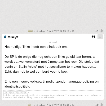
• dinsdag 16 juni 2026 @ 19:19 • 13
Mikeytt
Any/All
Het huidige 'links' heeft een blinddoek om.
De SP is de enige die nog echt een links geluid laat horen, al
wordt dat wel verwaterd met Jimmy aan het roer. Die stelde dat
Lenin en Stalin *niets* met het socialisme te maken hadden...
Echt, dan heb je wel een bord voor je kop.
Er is een nieuwe volkspartij nodig, zonder language policing en
identiteitspolitiek.
🇨🇳🇻🇳🇱🇦🇨🇺🇰🇵☭
Let the ruling classes tremble at a communist revolution. The proletarians have nothing to
lose but their chains. They have a world to win.
• dinsdag 16 juni 2026 @ 19:32 • 14