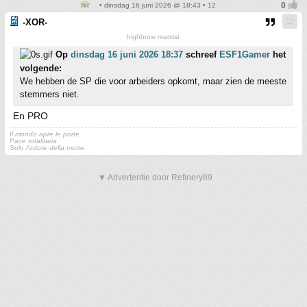
• dinsdag 16 juni 2026 @ 18:43 • 12
-XOR-
highbrow marxist
Op
dinsdag 16 juni 2026 18:37
schreef
ESF1Gamer
het
volgende:
We hebben de SP die voor arbeiders opkomt, maar zien de meeste
stemmers niet.
En PRO
Il mondo apre le porte
Pace totalitaria
Solo l'odore della morte.
▼ Advertentie door Refinery89