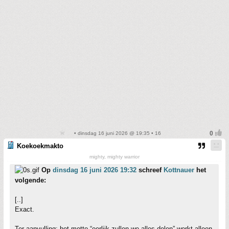
• dinsdag 16 juni 2026 @ 19:35 • 16
Koekoekmakto
mighty, mighty warrior
Op
dinsdag 16 juni 2026 19:32
schreef
Kottnauer
het
volgende:
[..]
Exact.
Ter aanvulling: het motto “eerlijk zullen we alles delen” werkt alleen