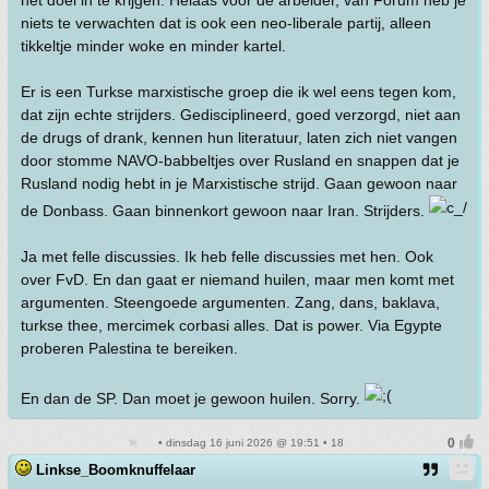
het doel in te krijgen. Helaas voor de arbeider, van Forum heb je
niets te verwachten dat is ook een neo-liberale partij, alleen
tikkeltje minder woke en minder kartel.
Er is een Turkse marxistische groep die ik wel eens tegen kom,
dat zijn echte strijders. Gedisciplineerd, goed verzorgd, niet aan
de drugs of drank, kennen hun literatuur, laten zich niet vangen
door stomme NAVO-babbeltjes over Rusland en snappen dat je
Rusland nodig hebt in je Marxistische strijd. Gaan gewoon naar
de Donbass. Gaan binnenkort gewoon naar Iran. Strijders.
Ja met felle discussies. Ik heb felle discussies met hen. Ook
over FvD. En dan gaat er niemand huilen, maar men komt met
argumenten. Steengoede argumenten. Zang, dans, baklava,
turkse thee, mercimek corbasi alles. Dat is power. Via Egypte
proberen Palestina te bereiken.
En dan de SP. Dan moet je gewoon huilen. Sorry.
• dinsdag 16 juni 2026 @ 19:51 • 18
Linkse_Boomknuffelaar