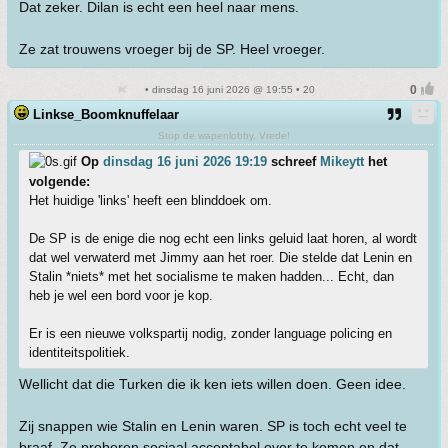
Dat zeker. Dilan is echt een heel naar mens.
Ze zat trouwens vroeger bij de SP. Heel vroeger.
• dinsdag 16 juni 2026 @ 19:55 • 20
Linkse_Boomknuffelaar
Stop de wapenlobby. Vrede!
Op
dinsdag 16 juni 2026 19:19
schreef
Mikeytt
het
volgende:
Het huidige 'links' heeft een blinddoek om.
De SP is de enige die nog echt een links geluid laat horen, al wordt
dat wel verwaterd met Jimmy aan het roer. Die stelde dat Lenin en
Stalin *niets* met het socialisme te maken hadden... Echt, dan
heb je wel een bord voor je kop.
Er is een nieuwe volkspartij nodig, zonder language policing en
identiteitspolitiek.
Wellicht dat die Turken die ik ken iets willen doen. Geen idee.
Zij snappen wie Stalin en Lenin waren. SP is toch echt veel te
braaf. Ze proberen sociaal acceptabel over te komen en dat