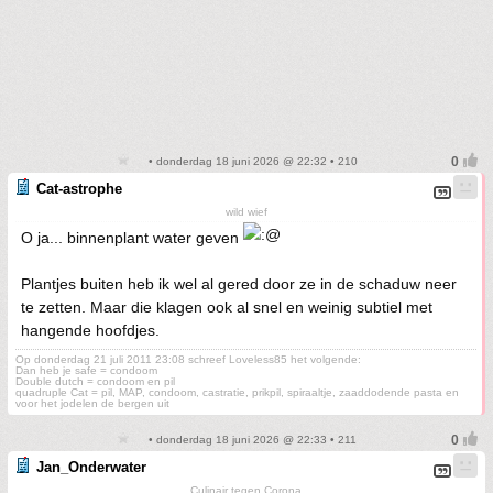
• donderdag 18 juni 2026 @ 22:32 • 210
Cat-astrophe
wild wief
O ja... binnenplant water geven
Plantjes buiten heb ik wel al gered door ze in de schaduw neer
te zetten. Maar die klagen ook al snel en weinig subtiel met
hangende hoofdjes.
Op donderdag 21 juli 2011 23:08 schreef Loveless85 het volgende:
Dan heb je safe = condoom
Double dutch = condoom en pil
quadruple Cat = pil, MAP, condoom, castratie, prikpil, spiraaltje, zaaddodende pasta en
voor het jodelen de bergen uit
• donderdag 18 juni 2026 @ 22:33 • 211
Jan_Onderwater
Culinair tegen Corona