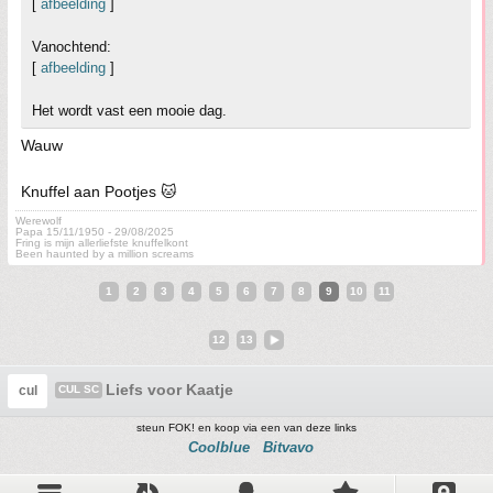
[
afbeelding
]
Vanochtend:
[
afbeelding
]
Het wordt vast een mooie dag.
Wauw
Knuffel aan Pootjes 🐱
Werewolf
Papa 15/11/1950 - 29/08/2025
Fring is mijn allerliefste knuffelkont
Been haunted by a million screams
1
2
3
4
5
6
7
8
9
10
11
12
13
Liefs voor Kaatje
cul
CUL SC
steun FOK! en koop via een van deze links
Coolblue
Bitvavo