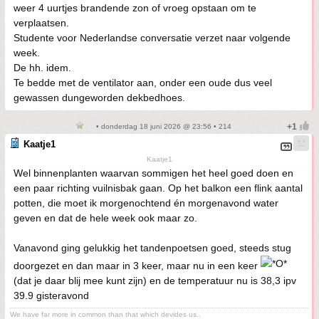
weer 4 uurtjes brandende zon of vroeg opstaan om te
verplaatsen.
Studente voor Nederlandse conversatie verzet naar volgende
week.
De hh. idem.
Te bedde met de ventilator aan, onder een oude dus veel
gewassen dungeworden dekbedhoes.
• donderdag 18 juni 2026 @ 23:56 • 214
Kaatje1
Kaatje1
Wel binnenplanten waarvan sommigen het heel goed doen en
een paar richting vuilnisbak gaan. Op het balkon een flink aantal
potten, die moet ik morgenochtend én morgenavond water
geven en dat de hele week ook maar zo.
Vanavond ging gelukkig het tandenpoetsen goed, steeds stug
doorgezet en dan maar in 3 keer, maar nu in een keer
(dat je daar blij mee kunt zijn) en de temperatuur nu is 38,3 ipv
39.9 gisteravond
We have far more in common than that which devides us..