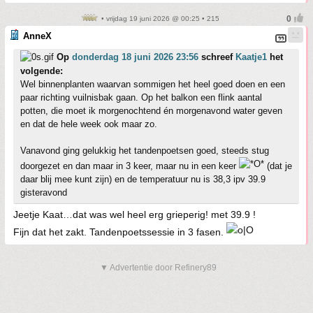
• vrijdag 19 juni 2026 @ 00:25 • 215
AnneX
Op
donderdag 18 juni 2026 23:56
schreef
Kaatje1
het
volgende:
Wel binnenplanten waarvan sommigen het heel goed doen en een
paar richting vuilnisbak gaan. Op het balkon een flink aantal
potten, die moet ik morgenochtend én morgenavond water geven
en dat de hele week ook maar zo.
Vanavond ging gelukkig het tandenpoetsen goed, steeds stug
doorgezet en dan maar in 3 keer, maar nu in een keer
(dat je
daar blij mee kunt zijn) en de temperatuur nu is 38,3 ipv 39.9
gisteravond
Jeetje Kaat…dat was wel heel erg grieperig! met 39.9 !
Fijn dat het zakt. Tandenpoetssessie in 3 fasen.
▼ Advertentie door Refinery89