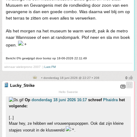
Musuem en Gevangenis met de rondleiding door zoon van een
gevangene is dan een goede combo. Was daarna wel blij om op
het terras te zitten om even alles te verwerken.
Als het morgen na het museum te warm wordt, pak ik de metro
naar Wannssee of een at randompark. Plof neer en sla mn boek
open.
Bericht 0% gewijzigd door borisz op 18-06-2026 22:11:49
winnaar wielerprono 2007 :)
Last.FM
• donderdag 18 juni 2026 @ 22:27 • 208
Lucky_Strike
Hello Sweetie
Op
donderdag 18 juni 2026 16:17
schreef
Phaidra
het
volgende:
[..]
Maar hey, ze hébben wel vrouwenpaspoppen. Ook dat zijn kleine
stapjes vooruit in de kluswereld
.