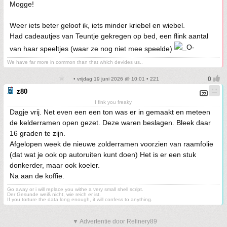
Mogge!
Weer iets beter geloof ik, iets minder kriebel en wiebel.
Had cadeautjes van Teuntje gekregen op bed, een flink aantal
van haar speeltjes (waar ze nog niet mee speelde)
We have far more in common than that which devides us..
• vrijdag 19 juni 2026 @ 10:01 • 221
z80
I fink you freaky
Dagje vrij. Net even een een ton was er in gemaakt en meteen
de kelderramen open gezet. Deze waren beslagen. Bleek daar
16 graden te zijn.
Afgelopen week de nieuwe zolderramen voorzien van raamfolie
(dat wat je ook op autoruiten kunt doen) Het is er een stuk
donkerder, maar ook koeler.
Na aan de koffie.
Go away or i will replace you withe a very small shell script.
Der Gesunde weiß nicht, wie reich er ist.
If you torture the data long enough, it will confess to anything.
▼ Advertentie door Refinery89