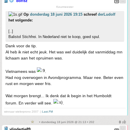
borisz
Keurmeester
Op
donderdag 18 juni 2026 19:15
schreef
derLudolf
het volgende:
[..]
Balistol Stichfrei. In Nederland niet te koop, goed spul.
Dank voor de tip.
Al heb ik niet echt jeuk. Het was wel duidelijk dat vanmiddag mn
lichaam aan het opruimen was.
Vietnamees was
.
Had nog overwogen in Avondprogramma. Maar nee. Beter even
rust en morgen weer fris.
Wat morgen brengt... Ik denk dat ik begin in het Humboldt
forum. En verder will see.
.
winnaar wielerprono 2007 :)
Last.FM
• donderdag 18 juni 2026 @ 21:13 • 202
vlindertje89