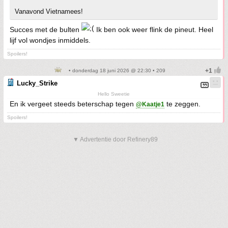
Vanavond Vietnamees!
Succes met de bulten
Ik ben ook weer flink de pineut. Heel
lijf vol wondjes inmiddels.
Spoilers!
• donderdag 18 juni 2026 @ 22:30 • 209
Lucky_Strike
Hello Sweetie
En ik vergeet steeds beterschap tegen
te zeggen.
@Kaatje1
Spoilers!
▼ Advertentie door Refinery89