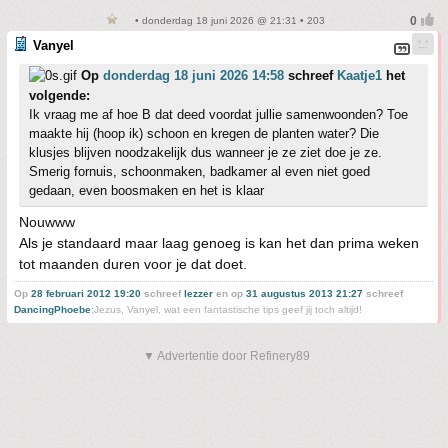
• donderdag 18 juni 2026 @ 21:31 • 203
Vanyel
Op
donderdag 18 juni 2026 14:58
schreef
Kaatje1
het
volgende:
Ik vraag me af hoe B dat deed voordat jullie samenwoonden? Toe
maakte hij (hoop ik) schoon en kregen de planten water? Die
klusjes blijven noodzakelijk dus wanneer je ze ziet doe je ze.
Smerig fornuis, schoonmaken, badkamer al even niet goed
gedaan, even boosmaken en het is klaar
Nouwww
Als je standaard maar laag genoeg is kan het dan prima weken
tot maanden duren voor je dat doet.
Op
28 februari 2012 19:20
schreef
lezzer
en op
31 augustus 2013 21:27
schreef
DancingPhoebe
:
Jezus, Vanyel, wat een fantastische tips geef jij toch altijd!
▼ Advertentie door Refinery89