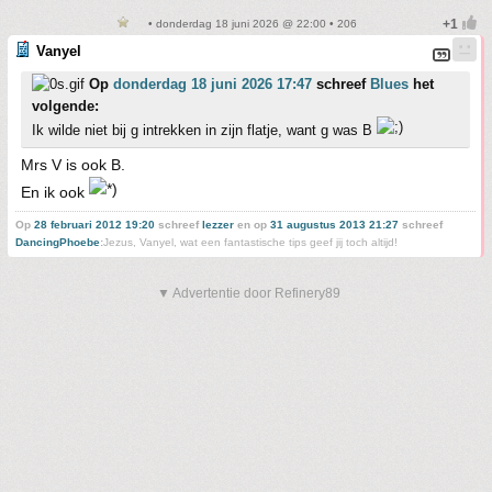
• donderdag 18 juni 2026 @ 22:00 • 206
Vanyel
Op
donderdag 18 juni 2026 17:47
schreef
Blues
het
volgende:
Ik wilde niet bij g intrekken in zijn flatje, want g was B
Mrs V is ook B.
En ik ook
Op
28 februari 2012 19:20
schreef
lezzer
en op
31 augustus 2013 21:27
schreef
DancingPhoebe
:
Jezus, Vanyel, wat een fantastische tips geef jij toch altijd!
▼ Advertentie door Refinery89