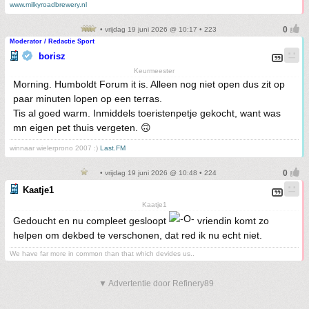
www.milkyroadbrewery.nl
• vrijdag 19 juni 2026 @ 10:17 • 223
Moderator / Redactie Sport
borisz
Keurmeester
Morning. Humboldt Forum it is. Alleen nog niet open dus zit op
paar minuten lopen op een terras.
Tis al goed warm. Inmiddels toeristenpetje gekocht, want was
mn eigen pet thuis vergeten. 🙃
winnaar wielerprono 2007 :)
Last.FM
• vrijdag 19 juni 2026 @ 10:48 • 224
Kaatje1
Kaatje1
Gedoucht en nu compleet gesloopt
vriendin komt zo
helpen om dekbed te verschonen, dat red ik nu echt niet.
We have far more in common than that which devides us..
▼ Advertentie door Refinery89