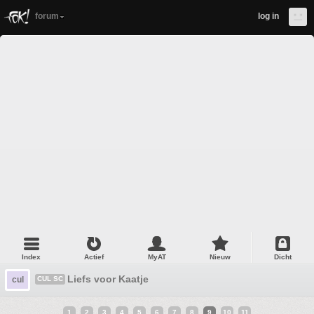
forum
log in
Index
Actief
MyAT
Nieuw
Dicht
Liefs voor Kaatje
cul
CUL SC
1
2
3
4
5
6
7
8
9
10
11