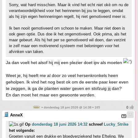
Sorry, wat hard misschien. Maar ik vind het echt niet oké om nu de
verantwoordelijkheid voor het herinneren bij jou te leggen, omdat
als hij zijn eigen herinneringen regelt, hij niet gemotiveerd meer is.
Ik ben nooit gemotiveerd om schoon te maken. Maar niet doen is
ook geen optie. Dus doe ik het ongemotiveerd. Ook prima, als het
maar gebeurt. Als hij het per se gemotiveerd wil doen, dan verzint
ie zelf maar een motiverend systeem met beloningen voor het
afvinken van taken.
Ja dan voelt het alsof hij mij een plezier doet ipv als moeten
Weet je, hij heeft me al door zo veel hersenkronkels heen
geholpen. Ik vind het nog best ok om de eerste paar keer even
te zeggen, ik ga de planten water geven en stofzuig jij dan?
En dan moet het maar een gewoonte worden.
• donderdag 18 juni 2026 @ 14:38 • 165
AnneX
Op
donderdag 18 juni 2026 14:32
schreef
Lucky_Strike
het volgende:
Groeten vanuit een drukke en bloedverziekend hete Efteling. We