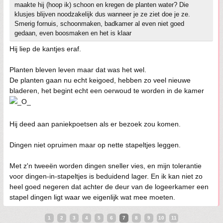
maakte hij (hoop ik) schoon en kregen de planten water? Die
klusjes blijven noodzakelijk dus wanneer je ze ziet doe je ze.
Smerig fornuis, schoonmaken, badkamer al even niet goed
gedaan, even boosmaken en het is klaar
Hij liep de kantjes eraf.
Planten bleven leven maar dat was het wel.
De planten gaan nu echt keigoed, hebben zo veel nieuwe
bladeren, het begint echt een oerwoud te worden in de kamer
Hij deed aan paniekpoetsen als er bezoek zou komen.
Dingen niet opruimen maar op nette stapeltjes leggen.
Met z'n tweeën worden dingen sneller vies, en mijn tolerantie
voor dingen-in-stapeltjes is beduidend lager. En ik kan niet zo
heel goed negeren dat achter de deur van de logeerkamer een
stapel dingen ligt waar we eigenlijk wat mee moeten.
1
2
3
4
5
6
7
8
9
10
11