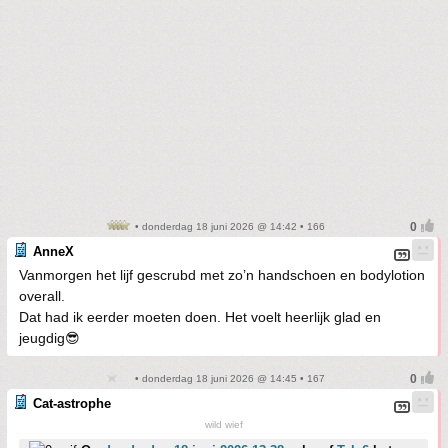
• donderdag 18 juni 2026 @ 14:42 • 166
AnneX
Vanmorgen het lijf gescrubd met zo’n handschoen en bodylotion
overall.
Dat had ik eerder moeten doen. Het voelt heerlijk glad en
jeugdig😎
• donderdag 18 juni 2026 @ 14:45 • 167
Cat-astrophe
wild wief