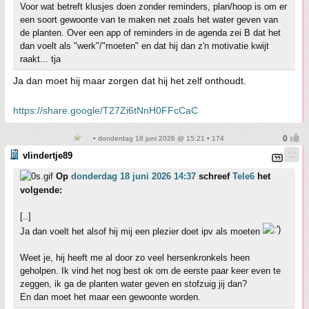
Voor wat betreft klusjes doen zonder reminders, plan/hoop is om er
een soort gewoonte van te maken net zoals het water geven van
de planten. Over een app of reminders in de agenda zei B dat het
dan voelt als "werk"/"moeten" en dat hij dan z'n motivatie kwijt
raakt... tja
Ja dan moet hij maar zorgen dat hij het zelf onthoudt.
https://share.google/T27Zi6tNnH0FFcCaC
• donderdag 18 juni 2026 @ 15:21 • 174
vlindertje89
Op
donderdag 18 juni 2026 14:37
schreef
Tele6
het
volgende:
[..]
Ja dan voelt het alsof hij mij een plezier doet ipv als moeten
Weet je, hij heeft me al door zo veel hersenkronkels heen
geholpen. Ik vind het nog best ok om de eerste paar keer even te
zeggen, ik ga de planten water geven en stofzuig jij dan?
En dan moet het maar een gewoonte worden.