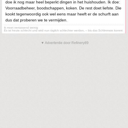
doe ik nog maar heel beperkt dingen in het huishouden. Ik doe:
Voorraadbeheer, boodschappen, koken. De rest doet liefste. Die
kookt tegenwoordig ook wel eens maar heeft er de schurft aan
dus dat proberen we te vermijden.
ik moet verrassend weinig
Es ist heute schlecht und wird nun täglich schlechter werden, – bis das Schlimmste kommt
▼ Advertentie door Refinery89