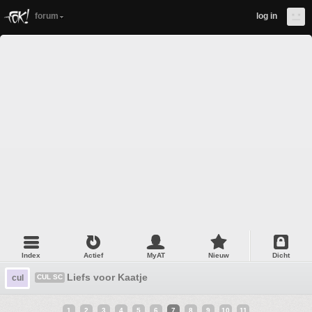
forum
log in
Index
Actief
MyAT
Nieuw
Dicht
Liefs voor Kaatje
cul
CUL SC
1
2
3
4
5
6
7
8
9
10
11