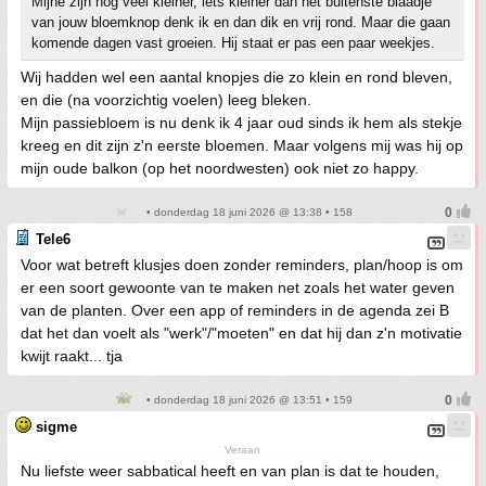
Mijne zijn nog veel kleiner, iets kleiner dan het buitenste blaadje
van jouw bloemknop denk ik en dan dik en vrij rond. Maar die gaan
komende dagen vast groeien. Hij staat er pas een paar weekjes.
Wij hadden wel een aantal knopjes die zo klein en rond bleven,
en die (na voorzichtig voelen) leeg bleken.
Mijn passiebloem is nu denk ik 4 jaar oud sinds ik hem als stekje
kreeg en dit zijn z'n eerste bloemen. Maar volgens mij was hij op
mijn oude balkon (op het noordwesten) ook niet zo happy.
• donderdag 18 juni 2026 @ 13:38 • 158
Tele6
Voor wat betreft klusjes doen zonder reminders, plan/hoop is om
er een soort gewoonte van te maken net zoals het water geven
van de planten. Over een app of reminders in de agenda zei B
dat het dan voelt als "werk"/"moeten" en dat hij dan z'n motivatie
kwijt raakt... tja
• donderdag 18 juni 2026 @ 13:51 • 159
sigme
Veraan
Nu liefste weer sabbatical heeft en van plan is dat te houden,