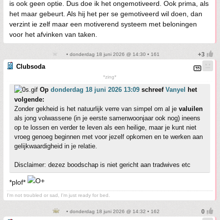
is ook geen optie. Dus doe ik het ongemotiveerd. Ook prima, als
het maar gebeurt. Als hij het per se gemotiveerd wil doen, dan
verzint ie zelf maar een motiverend systeem met beloningen
voor het afvinken van taken.
• donderdag 18 juni 2026 @ 14:30 • 161
Clubsoda
*zing*
Op
donderdag 18 juni 2026 13:09
schreef
Vanyel
het
volgende:
Zonder gekheid is het natuurlijk verre van simpel om al je
valuilen
als jong volwassene (in je eerste samenwoonjaar ook nog) ineens
op te lossen en verder te leven als een heilige, maar je kunt niet
vroeg genoeg beginnen met voor jezelf opkomen en te werken aan
gelijkwaardigheid in je relatie.
Disclaimer: dezez boodschap is niet gericht aan tradwives etc
*plof*
I'm not troubled or sad, I'm just ready for bed.
• donderdag 18 juni 2026 @ 14:32 • 162