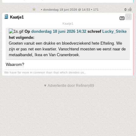
• donderdag 18 juni 2026 @ 14:53 • 171
Kaatje1
Kaatje1
Op
donderdag 18 juni 2026 14:32
schreef
Lucky_Strike
het volgende:
Groeten vanuit een drukke en bloedverziekend hete Efteling. We
zijn er pas net een kwartier. Vanochtend moesten we eerst naar de
metaalbandel, Ikea en Van Cranenbroek.
Waarom?
We have far more in common than that which devides us..
▼ Advertentie door Refinery89