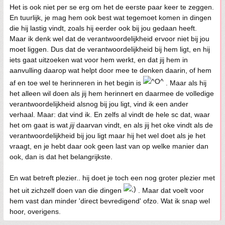
Het is ook niet per se erg om het de eerste paar keer te zeggen.
En tuurlijk, je mag hem ook best wat tegemoet komen in dingen
die hij lastig vindt, zoals hij eerder ook bij jou gedaan heeft.
Maar ik denk wel dat de verantwoordelijkheid ervoor niet bij jou
moet liggen. Dus dat de verantwoordelijkheid bij hem ligt, en hij
iets gaat uitzoeken wat voor hem werkt, en dat jij hem in
aanvulling daarop wat helpt door mee te denken daarin, of hem
af en toe wel te herinneren in het begin is
. Maar als hij
het alleen wil doen als jij hem herinnert en daarmee de volledige
verantwoordelijkheid alsnog bij jou ligt, vind ik een ander
verhaal. Maar: dat vind ik. En zelfs al vindt de hele sc dat, waar
het om gaat is wat
jij
daarvan vindt, en als jij het oke vindt als de
verantwoordelijkheid bij jou ligt maar hij het wel doet als je het
vraagt, en je hebt daar ook geen last van op welke manier dan
ook, dan is dat het belangrijkste.
En wat betreft plezier.. hij doet je toch een nog groter plezier met
het uit zichzelf doen van die dingen
. Maar dat voelt voor
hem vast dan minder 'direct bevredigend' ofzo. Wat ik snap wel
hoor, overigens.