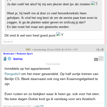
Ja dan voelt het alsof hij mij een plezier doet ipv als moeten
Weet je, hij heeft me al door zo veel hersenkronkels heen
geholpen. Ik vind het nog best ok om de eerste paar keer even te
zeggen, ik ga de planten water geven en stofzuig jij dan?
En dan moet het maar een gewoonte worden.
Dit vind ik wel een heel goed punt
Spoilers!
• donderdag 18 juni 2026 @ 14:53 • 170
Moderator / Redactie Sport
borisz
Keurmeester
Inmiddels op het appartement.
Rangsdorf
om het meer gewandeld. Op half uurtje treinen van
Berlijn CS. Bleek daarnaast ook nog een Kraanvogelgebied te
zijn.
Even rusten en zo bekijken waar ik heen ga. ook voor het eten.
Na twee dagen Duitse kost ga ik vandaag voor wrs Aziatisch.
winnaar wielerprono 2007 :)
Last.FM