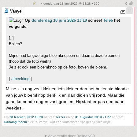
• donderdag 18 juni 2026 @ 13:28 • 156
Vanyel
Op
donderdag 18 juni 2026 13:19
schreef
Tele6
het
volgende:
[..]
Bollen?
Mijne had langwerpige bloemknoppen en daarna deze bloemen
(hoop dat de foto werkt)
Je ziet ook een bloemknop op de foto, boven de bloem.
[
afbeelding
]
Mijne zijn nog veel kleiner, iets kleiner dan het buitenste blaadje
van jouw bloemknop denk ik en dan dik en vrij rond. Maar die
gaan komende dagen vast groeien. Hij staat er pas een paar
weekjes.
Op
28 februari 2012 19:20
schreef
lezzer
en op
31 augustus 2013 21:27
schreef
DancingPhoebe
:
Jezus, Vanyel, wat een fantastische tips geef jij toch altijd!
▼ Advertentie door Refinery89