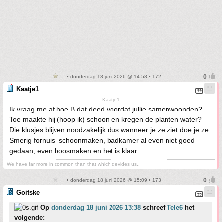
• donderdag 18 juni 2026 @ 14:58 • 172
Kaatje1
Kaatje1
Ik vraag me af hoe B dat deed voordat jullie samenwoonden?
Toe maakte hij (hoop ik) schoon en kregen de planten water?
Die klusjes blijven noodzakelijk dus wanneer je ze ziet doe je ze.
Smerig fornuis, schoonmaken, badkamer al even niet goed
gedaan, even boosmaken en het is klaar
We have far more in common than that which devides us..
• donderdag 18 juni 2026 @ 15:09 • 173
Goitske
Op
donderdag 18 juni 2026 13:38
schreef
Tele6
het
volgende: