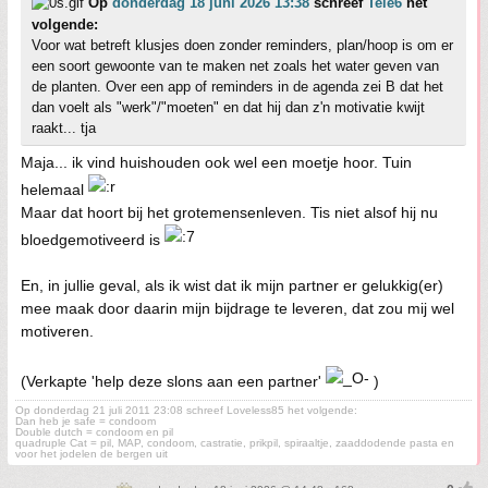
Op
donderdag 18 juni 2026 13:38
schreef
Tele6
het
volgende:
Voor wat betreft klusjes doen zonder reminders, plan/hoop is om er
een soort gewoonte van te maken net zoals het water geven van
de planten. Over een app of reminders in de agenda zei B dat het
dan voelt als "werk"/"moeten" en dat hij dan z'n motivatie kwijt
raakt... tja
Maja... ik vind huishouden ook wel een moetje hoor. Tuin
helemaal
Maar dat hoort bij het grotemensenleven. Tis niet alsof hij nu
bloedgemotiveerd is
En, in jullie geval, als ik wist dat ik mijn partner er gelukkig(er)
mee maak door daarin mijn bijdrage te leveren, dat zou mij wel
motiveren.
(Verkapte 'help deze slons aan een partner'
)
Op donderdag 21 juli 2011 23:08 schreef Loveless85 het volgende:
Dan heb je safe = condoom
Double dutch = condoom en pil
quadruple Cat = pil, MAP, condoom, castratie, prikpil, spiraaltje, zaaddodende pasta en
voor het jodelen de bergen uit