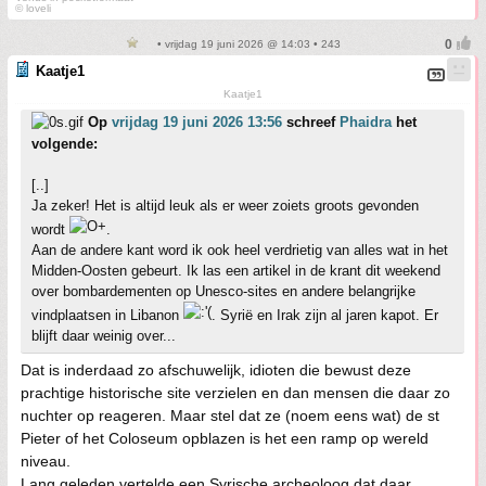
© loveli
• vrijdag 19 juni 2026 @ 14:03 • 243
Kaatje1
Kaatje1
Op
vrijdag 19 juni 2026 13:56
schreef
Phaidra
het
volgende:
[..]
Ja zeker! Het is altijd leuk als er weer zoiets groots gevonden
wordt
.
Aan de andere kant word ik ook heel verdrietig van alles wat in het
Midden-Oosten gebeurt. Ik las een artikel in de krant dit weekend
over bombardementen op Unesco-sites en andere belangrijke
vindplaatsen in Libanon
. Syrië en Irak zijn al jaren kapot. Er
blijft daar weinig over...
Dat is inderdaad zo afschuwelijk, idioten die bewust deze
prachtige historische site verzielen en dan mensen die daar zo
nuchter op reageren. Maar stel dat ze (noem eens wat) de st
Pieter of het Coloseum opblazen is het een ramp op wereld
niveau.
Lang geleden vertelde een Syrische archeoloog dat daar