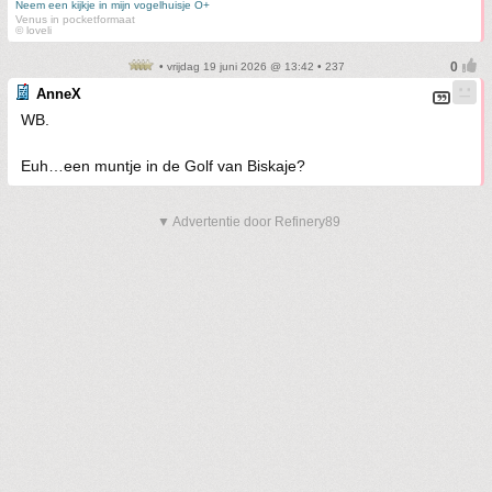
Neem een kijkje in mijn vogelhuisje O+
Venus in pocketformaat
© loveli
• vrijdag 19 juni 2026 @ 13:42 • 237
AnneX
WB.
Euh…een muntje in de Golf van Biskaje?
▼ Advertentie door Refinery89