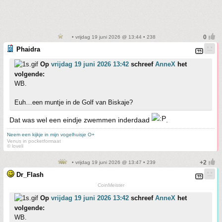
• vrijdag 19 juni 2026 @ 13:44 • 238
Phaidra
Op
vrijdag 19 juni 2026 13:42
schreef
AnneX
het
volgende:
WB.
Euh…een muntje in de Golf van Biskaje?
Dat was wel een eindje zwemmen inderdaad
.
Neem een kijkje in mijn vogelhuisje O+
Venus in pocketformaat
© loveli
• vrijdag 19 juni 2026 @ 13:47 • 239
Dr_Flash
CoinMeister
Op
vrijdag 19 juni 2026 13:42
schreef
AnneX
het
volgende:
WB.