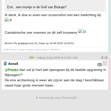
Euh…een muntje in de Golf van Biskaje?
Ik denk, ik doe er even een screenshot met een toelichting bij
Cantabrische zee noemen ze dit zelf trouwens
Bericht 0% gewijzigd door Dr_Flash op 19-06-2026 14:09:51
Salivili hipput tupput tapput äppyt tipput hilijalleen
• vrijdag 19 juni 2026 @ 13:52 • 240
AnneX
dan zal je hart wel opengaan bij de laatste opgraving in
@Phaidra
Nijmegen!?
De ene archeoloog is weer als zzp’er aan de slag / beschikbaar
naast haar grote mensen baan.
▼ Advertentie door Refinery89