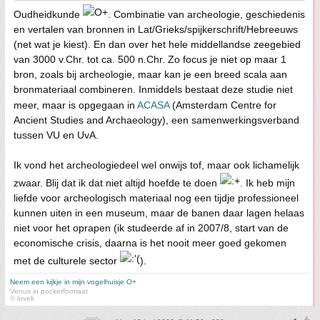
Oudheidkunde
. Combinatie van archeologie, geschiedenis
en vertalen van bronnen in Lat/Grieks/spijkerschrift/Hebreeuws
(net wat je kiest). En dan over het hele middellandse zeegebied
van 3000 v.Chr. tot ca. 500 n.Chr. Zo focus je niet op maar 1
bron, zoals bij archeologie, maar kan je een breed scala aan
bronmateriaal combineren. Inmiddels bestaat deze studie niet
meer, maar is opgegaan in
ACASA
(Amsterdam Centre for
Ancient Studies and Archaeology), een samenwerkingsverband
tussen VU en UvA.
Ik vond het archeologiedeel wel onwijs tof, maar ook lichamelijk
zwaar. Blij dat ik dat niet altijd hoefde te doen
. Ik heb mijn
liefde voor archeologisch materiaal nog een tijdje professioneel
kunnen uiten in een museum, maar de banen daar lagen helaas
niet voor het oprapen (ik studeerde af in 2007/8, start van de
economische crisis, daarna is het nooit meer goed gekomen
met de culturele sector
).
Neem een kijkje in mijn vogelhuisje O+
Venus in pocketformaat
© loveli