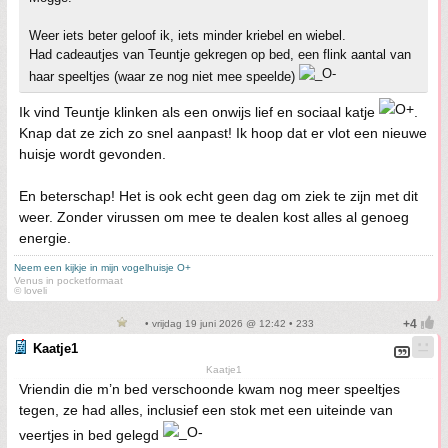
Weer iets beter geloof ik, iets minder kriebel en wiebel.
Had cadeautjes van Teuntje gekregen op bed, een flink aantal van
haar speeltjes (waar ze nog niet mee speelde)
Ik vind Teuntje klinken als een onwijs lief en sociaal katje
.
Knap dat ze zich zo snel aanpast! Ik hoop dat er vlot een nieuwe
huisje wordt gevonden.
En beterschap! Het is ook echt geen dag om ziek te zijn met dit
weer. Zonder virussen om mee te dealen kost alles al genoeg
energie.
Neem een kijkje in mijn vogelhuisje O+
Venus in pocketformaat
© loveli
• vrijdag 19 juni 2026 @ 12:42 • 233
Kaatje1
Kaatje1
Vriendin die m’n bed verschoonde kwam nog meer speeltjes
tegen, ze had alles, inclusief een stok met een uiteinde van
veertjes in bed gelegd