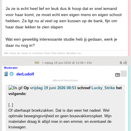
Ja ze is echt heel lief en leuk dus ik hoop dat er snel iemand
voor haar komt, ze moet echt een eigen mens en eigen schoot
hebben. Ze ligt nu al veel op een kussen op de bank, fijn om
haar daar lekker te zien slapen
Wat een geweldig interessante studie heb jij gedaan, werk je
daar nu nog in?
We have far more in common than that which devides us..
• vrijdag 19 juni 2026 @ 13:38 • 234
Moderator
derLudolf
allround beunhaas
Op
vrijdag 19 juni 2026 08:53
schreef
Lucky_Strike
het
volgende:
[..]
Of uberhaupt broekzakken. Dat is dan weer het nadeel. Wel
optimale bewegingsvrijheid en geen bouwvakkersspleet. Mijn
materialen draag ik altijd mee in een emmer, en eventueel de
kruiwagen.