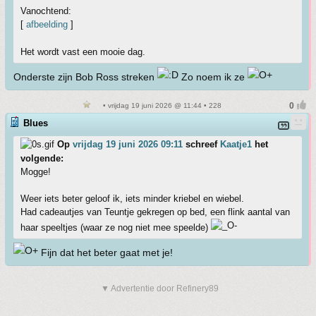
Vanochtend:
[
afbeelding
]
Het wordt vast een mooie dag.
Onderste zijn Bob Ross streken
Zo noem ik ze
• vrijdag 19 juni 2026 @ 11:44 • 228
Blues
Op
vrijdag 19 juni 2026 09:11
schreef
Kaatje1
het
volgende:
Mogge!
Weer iets beter geloof ik, iets minder kriebel en wiebel.
Had cadeautjes van Teuntje gekregen op bed, een flink aantal van
haar speeltjes (waar ze nog niet mee speelde)
Fijn dat het beter gaat met je!
▼ Advertentie door Refinery89