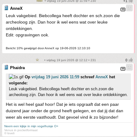
• vrijdag 19 juni 2026 @ 11:59 • 230
AnneX
Leuk vakgebied. Biebcollega heeft dochter en sch.zoon die
archeoloog zijn. Dan hoor ik wel eens wat over leuke
ontdekkingen.
Edit: opgravingen ook.
Bericht 10% gewijzigd door AnneX op 19-06-2026 12:10:10
• vrijdag 19 juni 2026 @ 12:12 • 231
Phaidra
Op
vrijdag 19 juni 2026 11:59
schreef
AnneX
het
volgende:
Leuk vakgebied. Biebcollega heeft dochter en sch.zoon die
archeoloog zijn. Dan hoor ik wel eens wat over leuke ontdekkingen.
Het is wel heel gaaf hoor! Dat je iets opgraaft dat een paar
duizend jaar onder de grond heeft gelegen, en dat jij dat dan
weer als eerste vasthoudt. Dat gevoel vind ik zo bijzonder!
Neem een kijkje in mijn vogelhuisje O+
Venus in pocketformaat
© loveli