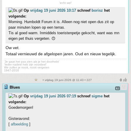
'echt wel'
Op
vrijdag 19 juni 2026 10:17
schreef
borisz
het
volgende:
Morning. Humboldt Forum it is. Alleen nog niet open dus zit op
paar minuten lopen op een terras.
Tis al goed warm. Inmiddels toeristenpetje gekocht, want was mn
eigen pet thuis vergeten. 🙃
Ow vet.
Totaal vernieuwd de afgelopen jaren. Oud en nieuw tegelijk.
'Je gaat het pas zien als je het doorhebt'
'Ieder nadeel heb zijn voordeel'
We zullen je nooit, nooit vergeten
1947-2016
• vrijdag 19 juni 2026 @ 11:43 • 227
Blues
Op
vrijdag 19 juni 2026 07:19
schreef
sigme
het
volgende:
Goedemorgen!
Gisteravond:
[
afbeelding
]