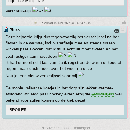
blijft daar weinig over...
Verschrikkelijk
• vrijdag 19 juni 2026 @ 14:23 • 249
Blues
Deze bejaarde krijgt dus tegenwoordig het verschijnsel na het
fietsen in de warmte, incl. waterflesje mee en steeds tussen
winkels paar slokken, dat ik thuis echt uit moet zweten en het
veel rustiger aan moet doen
Ik had er nooit echt last van. Ja ik registreerde warm of koud of
regen, maar dacht nooit over het weer na of zo.
Nou ja, een nieuw verschijnsel voor mij
De mooie Italiaanse koetjes in het dorp zijn lekker warmte-
afstotend wit. Nog paar hockeyvelden erbij die
wel
@vlindertje89
bekend voor zullen komen op de kiek gezet.
SPOILER
▼ Advertentie door Refinery89