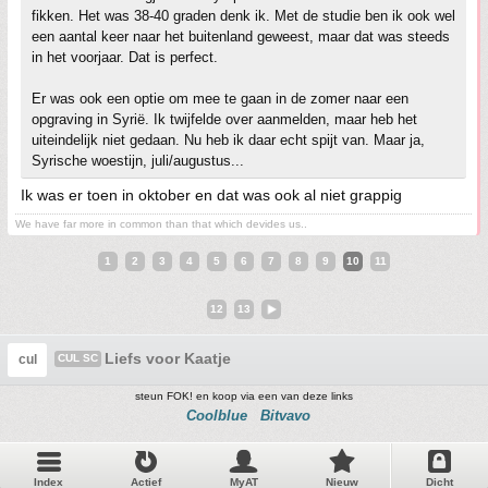
fikken. Het was 38-40 graden denk ik. Met de studie ben ik ook wel
een aantal keer naar het buitenland geweest, maar dat was steeds
in het voorjaar. Dat is perfect.
Er was ook een optie om mee te gaan in de zomer naar een
opgraving in Syrië. Ik twijfelde over aanmelden, maar heb het
uiteindelijk niet gedaan. Nu heb ik daar echt spijt van. Maar ja,
Syrische woestijn, juli/augustus...
Ik was er toen in oktober en dat was ook al niet grappig
We have far more in common than that which devides us..
1
2
3
4
5
6
7
8
9
10
11
12
13
Liefs voor Kaatje
cul
CUL SC
steun FOK! en koop via een van deze links
Coolblue
Bitvavo
Index
Actief
MyAT
Nieuw
Dicht