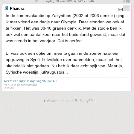
• vrijdag 19 juni 2026 @ 14:17 • 246
Phaidra
In de zomervakantie op Zakynthos (2002 of 2003 denk ik) ging
ik met vriend een dagje naar Olympia. Daar stonden we ook af
te fikken. Het was 38-40 graden denk ik. Met de studie ben ik
ook wel een aantal keer naar het buitenland geweest, maar dat
was steeds in het voorjaar. Dat is perfect.
Er was ook een optie om mee te gaan in de zomer naar een
opgraving in Syrië. Ik twijfelde over aanmelden, maar heb het
uiteindelijk niet gedaan. Nu heb ik daar echt spijt van. Maar ja,
Syrische woestijn, juli/augustus...
Neem een kijkje in mijn vogelhuisje O+
Venus in pocketformaat
© loveli
▼ Advertentie door Refinery89