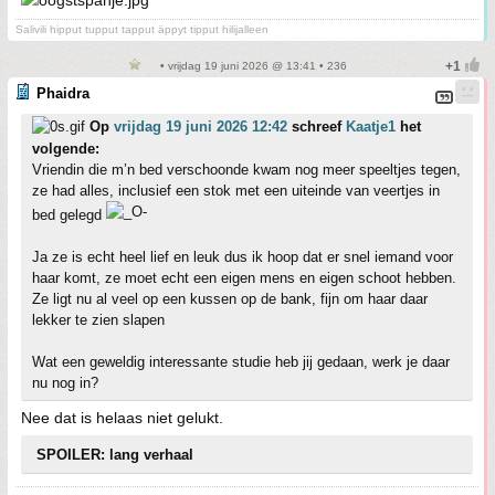
Salivili hipput tupput tapput äppyt tipput hilijalleen
• vrijdag 19 juni 2026 @ 13:41 • 236
Phaidra
Op
vrijdag 19 juni 2026 12:42
schreef
Kaatje1
het
volgende:
Vriendin die m’n bed verschoonde kwam nog meer speeltjes tegen,
ze had alles, inclusief een stok met een uiteinde van veertjes in
bed gelegd
Ja ze is echt heel lief en leuk dus ik hoop dat er snel iemand voor
haar komt, ze moet echt een eigen mens en eigen schoot hebben.
Ze ligt nu al veel op een kussen op de bank, fijn om haar daar
lekker te zien slapen
Wat een geweldig interessante studie heb jij gedaan, werk je daar
nu nog in?
Nee dat is helaas niet gelukt.
SPOILER: lang verhaal