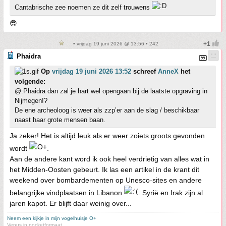
Cantabrische zee noemen ze dit zelf trouwens
😎
• vrijdag 19 juni 2026 @ 13:56 • 242
Phaidra
Op
vrijdag 19 juni 2026 13:52
schreef
AnneX
het
volgende:
@:Phaidra dan zal je hart wel opengaan bij de laatste opgraving in
Nijmegen!?
De ene archeoloog is weer als zzp’er aan de slag / beschikbaar
naast haar grote mensen baan.
Ja zeker! Het is altijd leuk als er weer zoiets groots gevonden
wordt
.
Aan de andere kant word ik ook heel verdrietig van alles wat in
het Midden-Oosten gebeurt. Ik las een artikel in de krant dit
weekend over bombardementen op Unesco-sites en andere
belangrijke vindplaatsen in Libanon
. Syrië en Irak zijn al
jaren kapot. Er blijft daar weinig over...
Neem een kijkje in mijn vogelhuisje O+
Venus in pocketformaat