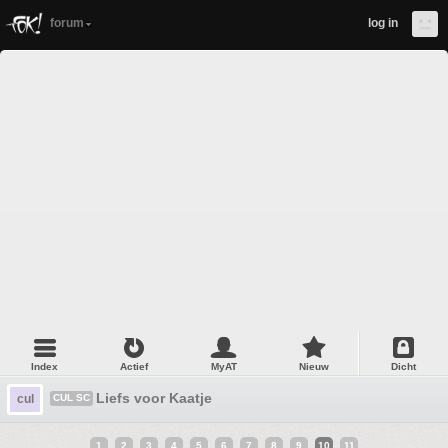
forum
log in
Index
Actief
MyAT
Nieuw
Dicht
Liefs voor Kaatje
cul
CUL SC
1
2
3
4
5
6
7
8
9
10
11