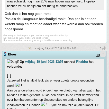
waarschijnlijk nog maar 25% naar boven was gehaald. Hopelijk
hebben ze nu de tijd om dat rustig te onderzoeken
Ook dan is het nog geen ramp.
Pas als de klaagmuur beschadigd raakt. Dan pas is het een
wereld ramp en moet de dader waar ter wereld dan ook worden
opgespoord.
Go away or i will replace you withe a very small shell script.
Der Gesunde weiß nicht, wie reich er ist.
If you torture the data long enough, it will confess to anything.
• vrijdag 19 juni 2026 @ 14:20 • 248
Blues
Op
vrijdag 19 juni 2026 13:56
schreef
Phaidra
het
volgende:
[..]
Ja zeker! Het is altijd leuk als er weer zoiets groots gevonden
wordt
.
Aan de andere kant word ik ook heel verdrietig van alles wat in het
Midden-Oosten gebeurt. Ik las een artikel in de krant dit weekend
over bombardementen op Unesco-sites en andere belangrijke
vindplaatsen in Libanon
. Syrië en Irak zijn al jaren kapot. Er