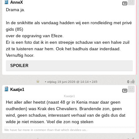
AnneX
Drama ja.
In de snikhitte als vandaag hadden wij een rondleiding met privé
gids (85)
over de opgraving van Efeze.
Er is een foto dat ik in een streepje schaduw van een halve zuil
zit te luisteren naar hem. Ook het badhuis daar inderdaad.
Vernuftig hoor.
SPOILER
• vrijdag 19 juni 2026 @ 14:14 • 245
Kaatje1
Kaatje1
Het aller aller heetst (naast 48 gr in Kenia maar daar geen
oudheden) was Krak des Chevaliers. Brandende zon, geen
wind, geen schaduw, interessant verhaal van de gids dus dat
wilde je niet missen. Voel die zon nog steken
We have far more in common than that which devides us..