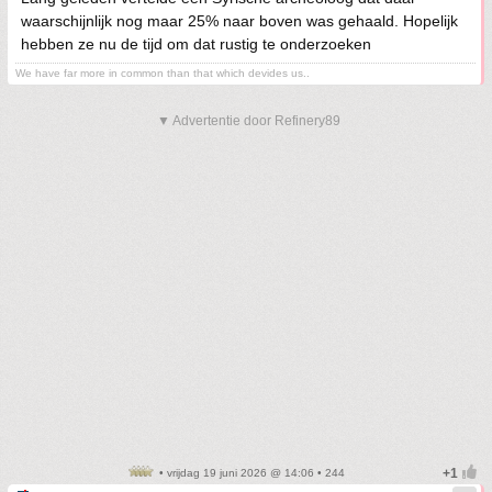
waarschijnlijk nog maar 25% naar boven was gehaald. Hopelijk
hebben ze nu de tijd om dat rustig te onderzoeken
We have far more in common than that which devides us..
▼ Advertentie door Refinery89
• vrijdag 19 juni 2026 @ 14:06 • 244