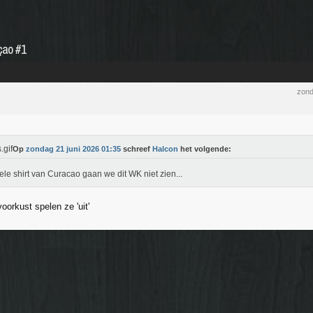
açao #1
zond
Op
zondag 21 juni 2026 01:35
schreef
Halcon
het volgende:
ele shirt van Curacao gaan we dit WK niet zien...
oorkust spelen ze 'uit'