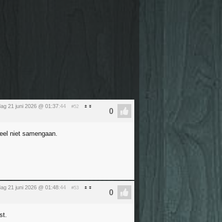
ag 21 juni 2026 @ 01:37
:44
#52
geel niet samengaan.
ag 21 juni 2026 @ 01:48
:44
#53
st.