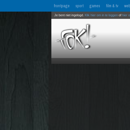
frontpage
sport
games
film & tv
web
Je bent niet ingelogd.
Klik hier om in te loggen
of
hier 