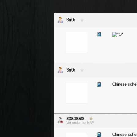
3rr0r
3rr0r
Chinese sche
spapaars
Ver onder het NAP
Chinese sche