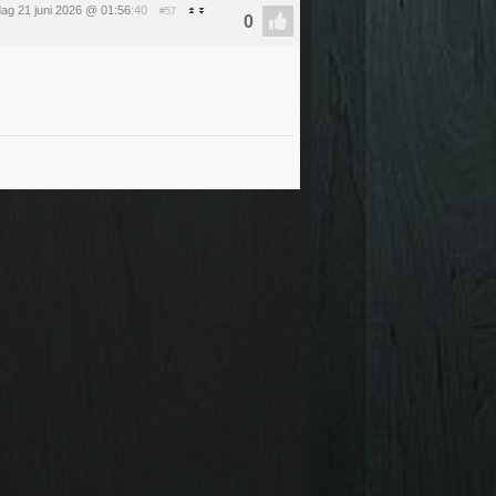
ag 21 juni 2026 @ 01:56
:40
#57