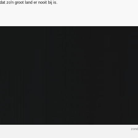
at zo'n groot land er nooit bij is.
zond