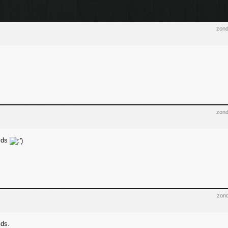
zond
zond
ids
zond
ids.