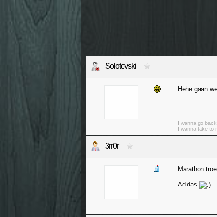
Solotovski
Hehe gaan we 
I wanna go back 
I wanna take to
3rr0r
Marathon troe
Adidas