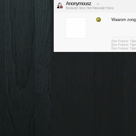
Anonymousz
Bedankt Voor Het Nieuwtje Hans
Waarom zong
Een Fokker Tij
Een Fokker Tijd
Een Fokker Tij