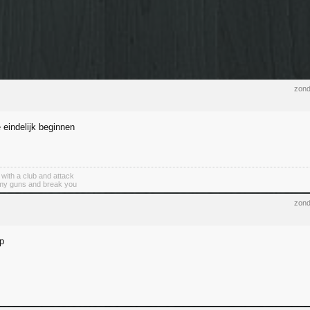
zond
eindelijk beginnen
with a club and attack
 my guns and break you
zond
p