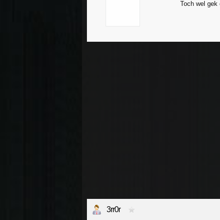
Toch wel gek d
3rr0r