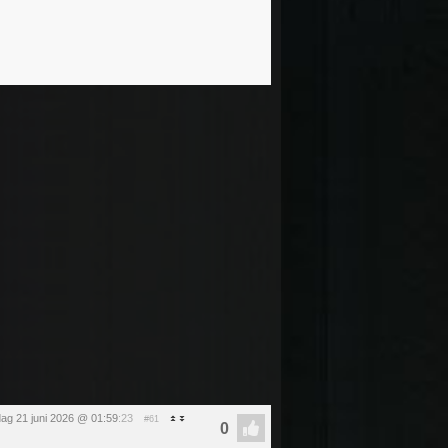
ag 21 juni 2026 @ 01:59
:23
#61