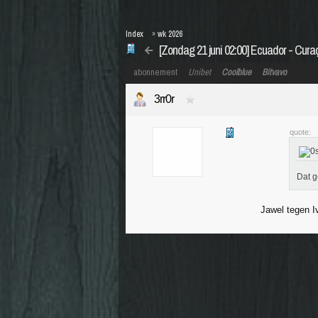
Index
»
wk 2026
[Zondag 21 juni 02:00] Ecuador - Cur
abonnement
Unibet
Coolblue
Bitvavo
3rr0r
quote:
Dat g
Jawel tegen Iv