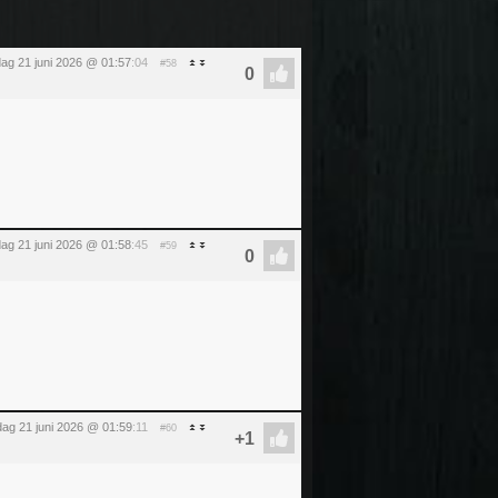
ag 21 juni 2026 @ 01:57
:04
#58
ag 21 juni 2026 @ 01:58
:45
#59
ag 21 juni 2026 @ 01:59
:11
#60