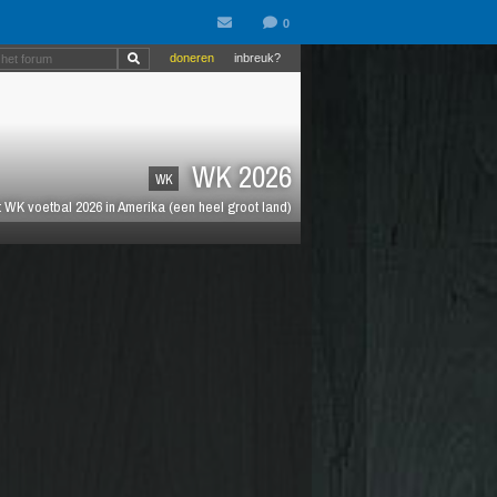
doneren
inbreuk?
WK 2026
WK
 WK voetbal 2026 in Amerika (een heel groot land)