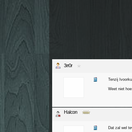
3rr0r
Tenzij Ivoork
Weet niet hoe 
Halcon
Dat zal wel te