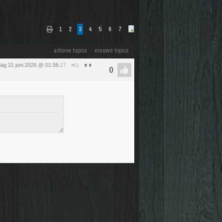
1
2
3
4
5
6
7
actieve topics
nieuwe topics
ag 21 juni 2026 @ 01:36
:27
#51