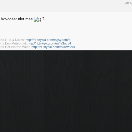
zond
 Advocaat niet mee
?
dens Oud & Nieuw:
http://nl.tinypic.com/m/jsyaom/4
ens Een Meteoroïd:
http://nl.tinypic.com/m/fy3nth/4
dens Het Warme Weer:
http://nl.tinypic.com/m/ioiw5e/4