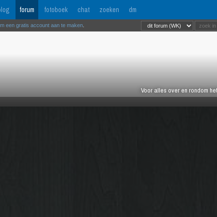
log
forum
fotoboek
chat
zoeken
dm
om een gratis account aan te maken
.
Voor alles over en rondom het