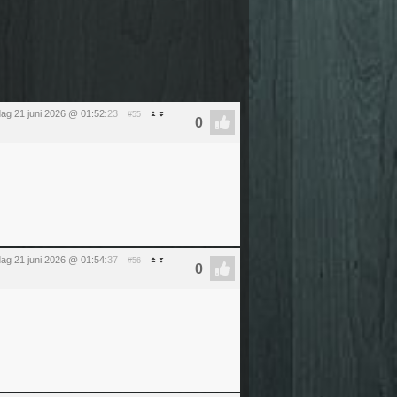
ag 21 juni 2026 @ 01:52
:23
#55
ag 21 juni 2026 @ 01:54
:37
#56