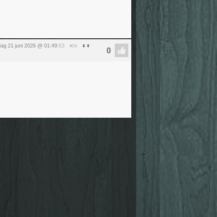
ag 21 juni 2026 @ 01:49
:53
#54