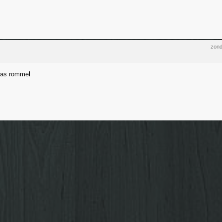
zond
fas rommel