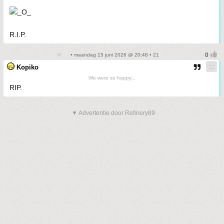
R.I.P.
• maandag 15 juni 2026 @ 20:48 • 21
Kopiko
We were so happy...
RIP.
▼ Advertentie door Refinery89