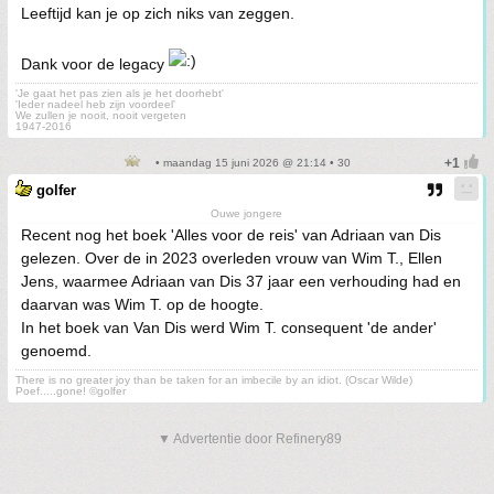
Leeftijd kan je op zich niks van zeggen.
Dank voor de legacy
'Je gaat het pas zien als je het doorhebt'
'Ieder nadeel heb zijn voordeel'
We zullen je nooit, nooit vergeten
1947-2016
• maandag 15 juni 2026 @ 21:14 • 30
golfer
Ouwe jongere
Recent nog het boek 'Alles voor de reis' van Adriaan van Dis
gelezen. Over de in 2023 overleden vrouw van Wim T., Ellen
Jens, waarmee Adriaan van Dis 37 jaar een verhouding had en
daarvan was Wim T. op de hoogte.
In het boek van Van Dis werd Wim T. consequent 'de ander'
genoemd.
There is no greater joy than be taken for an imbecile by an idiot. (Oscar Wilde)
Poef.....gone! ©golfer
▼ Advertentie door Refinery89