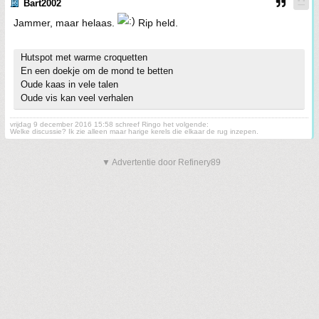
Bart2002
Jammer, maar helaas.
Rip held.
Hutspot met warme croquetten
En een doekje om de mond te betten
Oude kaas in vele talen
Oude vis kan veel verhalen
vrijdag 9 december 2016 15:58 schreef Ringo het volgende:
Welke discussie? Ik zie alleen maar harige kerels die elkaar de rug inzepen.
▼ Advertentie door Refinery89