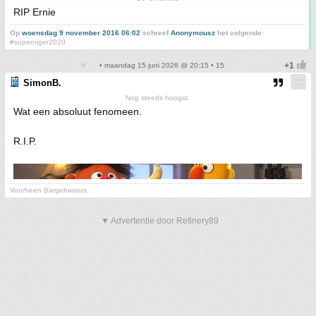
RIP Ernie
Op
woensdag 9 november 2016 06:02
schreef
Anonymousz
het volgende:
#superniger2020
• maandag 15 juni 2026 @ 20:15 • 15
SimonB.
Nog steeds hoogst.
Wat een absoluut fenomeen.
R.I.P.
Voorheen Bargehassus.
▼ Advertentie door Refinery89