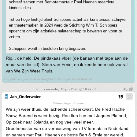
schreef samen met Bert-stemacteur Paul Haenen meerdere
kinderliedjes.
Tot op hoge leeftijd bleef Schippers actief als kunstenaar, schrijver
en theatermaker. In 2024 werd de Stichting Wim T. Schippers
opgericht om zijn artistieke nalatenschap te bewaren en voort te
zetten.
Schippers wordt in besloten kring begraven.
Rip... de held. De pindakaas vloer (de banaan met tape aan de
muur van die tijd). Stem van Ernie, en ik kende hem ook vooral
van We Zijn Weer Thuis.
Opgeblazen gevoel of winderigheid? Zo opgelost met Rennie!
• maandag 15 juni 2026 @ 19:29 • 2
Jan_Onderwater
Culinair tegen Corona
We zijn weer thuis, de lachende scheerkwast, De Fred Haché
Show, Barend is weer bezig, Ron flon flon met Jaques Plafond,
Op zoek naar Jolanda en nog veel veel meer.
Grootmeester van de vernieuwing van TV formats in Nederland,
en samen met Paul Haenen de beste Bert & Ernie ter wereld.