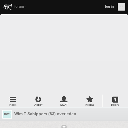
forum
log in
Index
Actief
MyAT
Nieuw
Reply
Wim T Schippers (83) overleden
nws