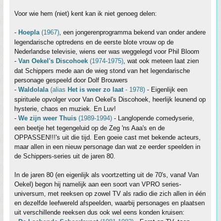
Voor wie hem (niet) kent kan ik niet genoeg delen:
-
Hoepla
(1967)
, een jongerenprogramma bekend van onder andere
legendarische optredens en de eerste blote vrouw op de
Nederlandse televisie, wiens eer was weggelegd voor Phil Bloom
-
Van Oekel's Discohoek
(1974-1975)
, wat ook meteen laat zien
dat Schippers mede aan de wieg stond van het legendarische
personage gespeeld door Dolf Brouwers
-
Waldolala
(alias
Het is weer zo laat
- 1978)
- Eigenlijk een
spirituele opvolger voor Van Oekel's Discohoek, heerlijk leunend op
hysterie, chaos en muziek. En Luv!
-
We zijn weer Thuis
(1989-1994)
- Langlopende comedyserie,
een beetje het tegengeluid op de Zeg 'ns Aaa's en de
OPPASSEN!!!'s uit die tijd. Een goeie cast met bekende acteurs,
maar allen in een nieuw personage dan wat ze eerder speelden in
de Schippers-series uit de jaren 80.
In de jaren 80 (en eigenlijk als voortzetting uit de 70's, vanaf Van
Oekel) begon hij namelijk aan een soort van VPRO series-
universum, met reeksen op zowel TV als radio die zich allen in één
en dezelfde leefwereld afspeelden, waarbij personages en plaatsen
uit verschillende reeksen dus ook wel eens konden kruisen: