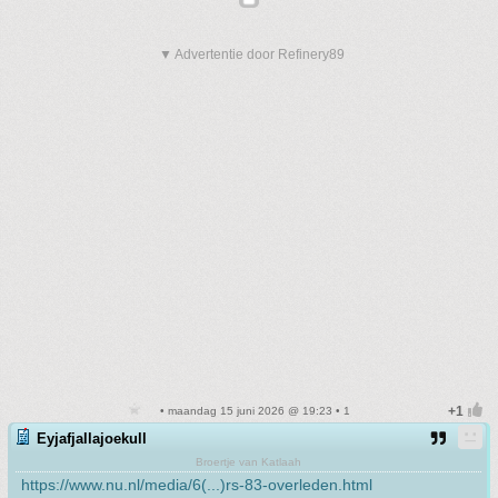
▼ Advertentie door Refinery89
• maandag 15 juni 2026 @ 19:23 • 1
Eyjafjallajoekull
Broertje van Katlaah
https://www.nu.nl/media/6(...)rs-83-overleden.html