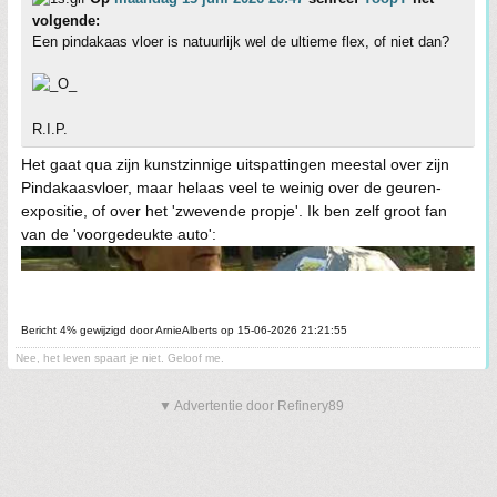
volgende:
Een pindakaas vloer is natuurlijk wel de ultieme flex, of niet dan?
R.I.P.
Het gaat qua zijn kunstzinnige uitspattingen meestal over zijn
Pindakaasvloer, maar helaas veel te weinig over de geuren-
expositie, of over het 'zwevende propje'. Ik ben zelf groot fan
van de 'voorgedeukte auto':
Bericht 4% gewijzigd door ArnieAlberts op 15-06-2026 21:21:55
Nee, het leven spaart je niet. Geloof me.
▼ Advertentie door Refinery89