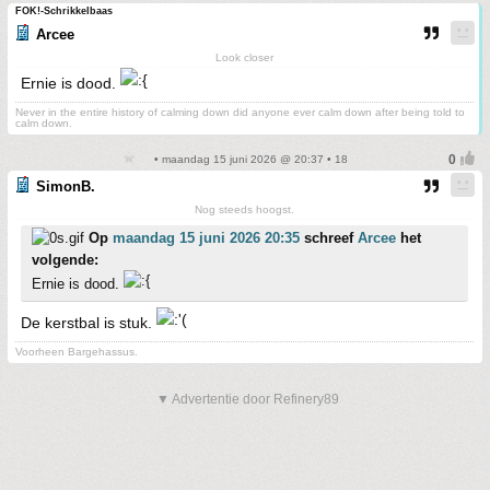
FOK!-Schrikkelbaas
Arcee
Look closer
Ernie is dood.
Never in the entire history of calming down did anyone ever calm down after being told to
calm down.
• maandag 15 juni 2026 @ 20:37 • 18
SimonB.
Nog steeds hoogst.
Op
maandag 15 juni 2026 20:35
schreef
Arcee
het
volgende:
Ernie is dood.
De kerstbal is stuk.
Voorheen Bargehassus.
▼ Advertentie door Refinery89