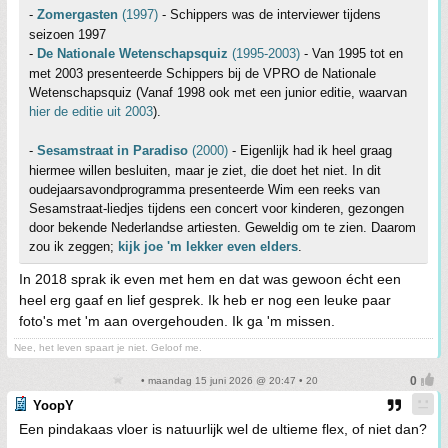
-
Zomergasten
(1997)
- Schippers was de interviewer tijdens
seizoen 1997
-
De Nationale Wetenschapsquiz
(1995-2003)
- Van 1995 tot en
met 2003 presenteerde Schippers bij de VPRO de Nationale
Wetenschapsquiz (Vanaf 1998 ook met een junior editie, waarvan
hier de editie uit 2003
).
-
Sesamstraat in Paradiso
(2000)
- Eigenlijk had ik heel graag
hiermee willen besluiten, maar je ziet, die doet het niet. In dit
oudejaarsavondprogramma presenteerde Wim een reeks van
Sesamstraat-liedjes tijdens een concert voor kinderen, gezongen
door bekende Nederlandse artiesten. Geweldig om te zien. Daarom
zou ik zeggen;
kijk joe 'm lekker even elders
.
In 2018 sprak ik even met hem en dat was gewoon écht een
heel erg gaaf en lief gesprek. Ik heb er nog een leuke paar
foto's met 'm aan overgehouden. Ik ga 'm missen.
Nee, het leven spaart je niet. Geloof me.
• maandag 15 juni 2026 @ 20:47 • 20
YoopY
Een pindakaas vloer is natuurlijk wel de ultieme flex, of niet dan?