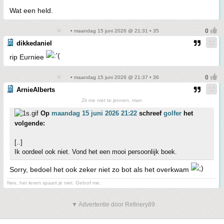
Wat een held.
• maandag 15 juni 2026 @ 21:31 • 35
dikkedaniel
rip Eurniee
• maandag 15 juni 2026 @ 21:37 • 36
ArnieAlberts
Zit me niet te jennen, man
Op
maandag 15 juni 2026 21:22
schreef
golfer
het
volgende:
[..]
Ik oordeel ook niet. Vond het een mooi persoonlijk boek.
Sorry, bedoel het ook zeker niet zo bot als het overkwam
Nee, het leven spaart je niet. Geloof me.
▼ Advertentie door Refinery89