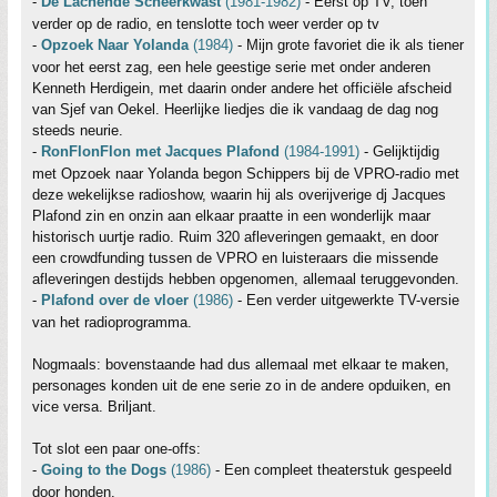
-
De Lachende Scheerkwast
(1981-1982)
- Eerst op TV, toen
verder op de radio, en tenslotte toch weer verder op tv
-
Opzoek Naar Yolanda
(1984)
- Mijn grote favoriet die ik als tiener
voor het eerst zag, een hele geestige serie met onder anderen
Kenneth Herdigein, met daarin onder andere het officiële afscheid
van Sjef van Oekel. Heerlijke liedjes die ik vandaag de dag nog
steeds neurie.
-
RonFlonFlon met Jacques Plafond
(1984-1991)
- Gelijktijdig
met Opzoek naar Yolanda begon Schippers bij de VPRO-radio met
deze wekelijkse radioshow, waarin hij als overijverige dj Jacques
Plafond zin en onzin aan elkaar praatte in een wonderlijk maar
historisch uurtje radio. Ruim 320 afleveringen gemaakt, en door
een crowdfunding tussen de VPRO en luisteraars die missende
afleveringen destijds hebben opgenomen, allemaal teruggevonden.
-
Plafond over de vloer
(1986)
- Een verder uitgewerkte TV-versie
van het radioprogramma.
Nogmaals: bovenstaande had dus allemaal met elkaar te maken,
personages konden uit de ene serie zo in de andere opduiken, en
vice versa. Briljant.
Tot slot een paar one-offs:
-
Going to the Dogs
(1986)
- Een compleet theaterstuk gespeeld
door honden.