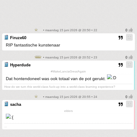
• maandag 15 juni 2026 @ 20:50 • 22
Firuze60
RIP fantastische kunstenaar
• maandag 15 juni 2026 @ 20:52 • 23
Hyperdude
#MakeLanciaGreatAgain
Dat hontendoneel was ook totaal van de pot gerukt.
How do we turn this world-class fuck-up into a world-class learning experience?
• maandag 15 juni 2026 @ 20:55 • 24
sacha
elders
...