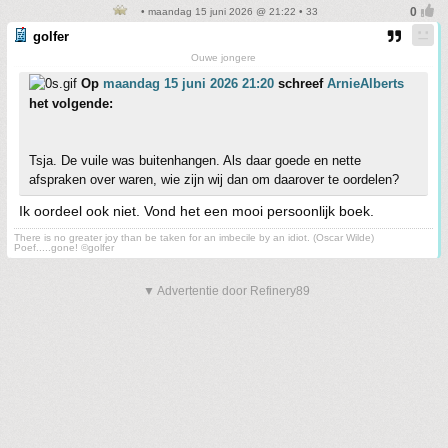
• maandag 15 juni 2026 @ 21:22 • 33
golfer
Ouwe jongere
Op
maandag 15 juni 2026 21:20
schreef
ArnieAlberts
het volgende:
Tsja. De vuile was buitenhangen. Als daar goede en nette
afspraken over waren, wie zijn wij dan om daarover te oordelen?
Ik oordeel ook niet. Vond het een mooi persoonlijk boek.
There is no greater joy than be taken for an imbecile by an idiot. (Oscar Wilde)
Poef.....gone! ©golfer
▼ Advertentie door Refinery89