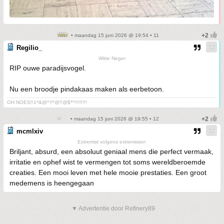
• maandag 15 juni 2026 @ 19:54 • 11
Regilio_
Witte Neger
RIP ouwe paradijsvogel.
Nu een broodje pindakaas maken als eerbetoon.
OH NOES!!1*&@^!!*@!!@$*^!!!!!!!!
• maandag 15 juni 2026 @ 19:55 • 12
mcmlxiv
Extremist volgens extremisten
Briljant, absurd, een absoluut geniaal mens die perfect vermaak,
irritatie en ophef wist te vermengen tot soms wereldberoemde
creaties. Een mooi leven met hele mooie prestaties. Een groot
medemens is heengegaan
▼ Advertentie door Refinery89