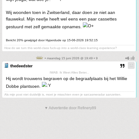
Wij woonden toen in Zwitserland, daar doen ze niet aan
flauwekul. Mijn neefje heeft wel eens een paar cassettes
gestuurd met zelf gemaakte opnames.
Bericht 20% gewijzigd door Hyperdude op 15-06-2026 19:52:15
How do we turn this world-class fuck-up into a world-class learning experience?
• maandag 15 juni 2026 @ 19:49 • 9
thedeedster
IWAB: Ik Weet Alles Beter...
Hij wordt trouwens begraven op de begraafplaats bij het Willie
Dobbe plantsoen.
Als mijn post niet duidelijk is, moet je misschien even je sarcasmeradar aanzetten.
▼ Advertentie door Refinery89