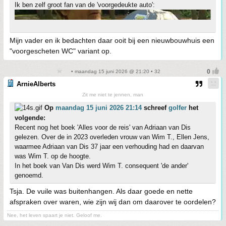
Ik ben zelf groot fan van de 'voorgedeukte auto':
Mijn vader en ik bedachten daar ooit bij een nieuwbouwhuis een
"voorgescheten WC" variant op.
• maandag 15 juni 2026 @ 21:20 • 32
ArnieAlberts
Zit me niet te jennen, man
Op
maandag 15 juni 2026 21:14
schreef
golfer
het
volgende:
Recent nog het boek 'Alles voor de reis' van Adriaan van Dis
gelezen. Over de in 2023 overleden vrouw van Wim T., Ellen Jens,
waarmee Adriaan van Dis 37 jaar een verhouding had en daarvan
was Wim T. op de hoogte.
In het boek van Van Dis werd Wim T. consequent 'de ander'
genoemd.
Tsja. De vuile was buitenhangen. Als daar goede en nette
afspraken over waren, wie zijn wij dan om daarover te oordelen?
Nee, het leven spaart je niet. Geloof me.