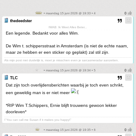
• maandag 15 juni 2026 @ 19:33 • 4
thedeedster
IWAB: Ik Weet Alles Beter...
Een legende. Bedankt voor alles Wim.
De Wim t. schippersstraat in Amsterdam (is niet de echte naam,
maar ze hebben er een sticker op geplakt) zal stil zijn.
Als mijn post niet duidelijk is, moet je misschien even je sarcasmeradar aanzetten.
• maandag 15 juni 2026 @ 19:34 • 5
TLC
Dat zijn toch overlijdensberichten waarbij je toch even schrikt,
een geweldig man is er niet meer
*RIP Wim T.Schippers, Ernie blijft trouwens gewoon lekker
doorleven*
\"You can call me Susan if it makes you happy\"
• maandag 15 juni 2026 @ 19:35 • 6