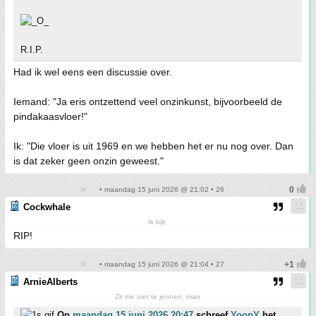
R.I.P.
Had ik wel eens een discussie over.
Iemand: "Ja eris ontzettend veel onzinkunst, bijvoorbeeld de
pindakaasvloer!"
Ik: "Die vloer is uit 1969 en we hebben het er nu nog over. Dan
is dat zeker geen onzin geweest."
• maandag 15 juni 2026 @ 21:02 • 26
Cockwhale
Ik bijt.
RIP!
• maandag 15 juni 2026 @ 21:04 • 27
ArnieAlberts
Zit me niet te jennen, man
Op
maandag 15 juni 2026 20:47
schreef
YoopY
het