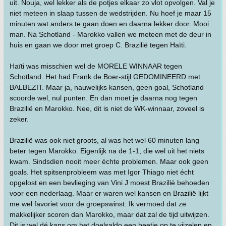
uit. Nouja, wel lekker als de potjes elkaar zo vlot opvolgen. Val je
niet meteen in slaap tussen de wedstrijden. Nu hoef je maar 15
minuten wat anders te gaan doen en daarna lekker door. Mooi
man. Na Schotland - Marokko vallen we meteen met de deur in
huis en gaan we door met groep C. Brazilië tegen Haïti.
Haïti was misschien wel de MORELE WINNAAR tegen
Schotland. Het had Frank de Boer-stijl GEDOMINEERD met
BALBEZIT. Maar ja, nauwelijks kansen, geen goal, Schotland
scoorde wel, nul punten. En dan moet je daarna nog tegen
Brazilië en Marokko. Nee, dit is niet de WK-winnaar, zoveel is
zeker.
Brazilië was ook niet groots, al was het wel 60 minuten lang
beter tegen Marokko. Eigenlijk na de 1-1, die wel uit het niets
kwam. Sindsdien nooit meer échte problemen. Maar ook geen
goals. Het spitsenprobleem was met Igor Thiago niet écht
opgelost en een bevlieging van Vini J moest Brazilië behoeden
voor een nederlaag. Maar er waren wel kansen en Brazilië lijkt
me wel favoriet voor de groepswinst. Ik vermoed dat ze
makkelijker scoren dan Marokko, maar dat zal de tijd uitwijzen.
Dit is wel dé kans om het doelsaldo een beetje op te vijzelen en