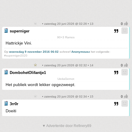
• zaterdag 20 juni 2026 @ 02:26 • 13
superniger
90+3 Ramos
Hattrickje Vini.
Op
woensdag 9 november 2016 06:02
schreef
Anonymousz
het volgende:
#superniger2020
• zaterdag 20 juni 2026 @ 02:32 • 14
DombohetOlifantje1
UedaGernot
Het publiek wordt lekker opgezweept.
• zaterdag 20 juni 2026 @ 02:34 • 15
3rr0r
Doeiti
▼ Advertentie door Refinery89