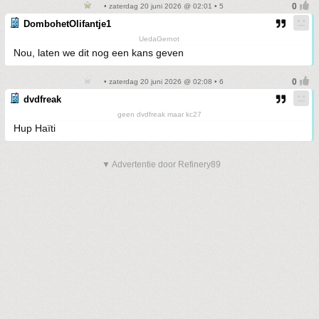
• zaterdag 20 juni 2026 @ 02:01 • 5
DombohetOlifantje1
UedaGernot
Nou, laten we dit nog een kans geven
• zaterdag 20 juni 2026 @ 02:08 • 6
dvdfreak
geen dvdfreak maar kc27
Hup Haïti
▼ Advertentie door Refinery89