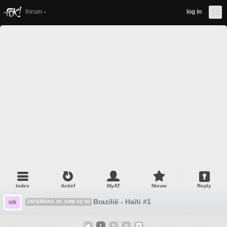
forum
log in
Index
Actief
MyAT
Nieuw
Reply
Brazilië - Haïti #1
wk
ZATERDAG 20 JUNI 02:30
1
2
3