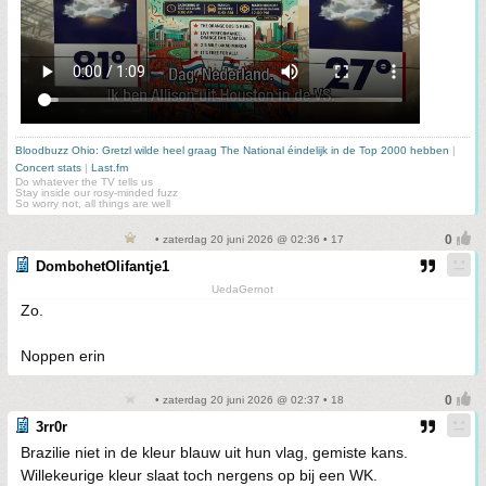
Bloodbuzz Ohio: Gretzl wilde heel graag The National éindelijk in de Top 2000 hebben
|
Concert stats
|
Last.fm
Do whatever the TV tells us
Stay inside our rosy-minded fuzz
So worry not, all things are well
• zaterdag 20 juni 2026 @ 02:36 • 17
DombohetOlifantje1
UedaGernot
Zo.
Noppen erin
• zaterdag 20 juni 2026 @ 02:37 • 18
3rr0r
Brazilie niet in de kleur blauw uit hun vlag, gemiste kans.
Willekeurige kleur slaat toch nergens op bij een WK.