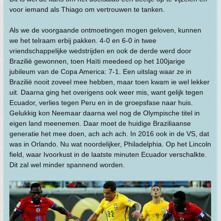
voor iemand als Thiago om vertrouwen te tanken.
Als we de voorgaande ontmoetingen mogen geloven, kunnen
we het telraam erbij pakken. 4-0 en 6-0 in twee
vriendschappelijke wedstrijden en ook de derde werd door
Brazilië gewonnen, toen Haïti meedeed op het 100jarige
jubileum van de Copa America: 7-1. Een uitslag waar ze in
Brazilië nooit zoveel mee hebben, maar toen kwam ie wel lekker
uit. Daarna ging het overigens ook weer mis, want gelijk tegen
Ecuador, verlies tegen Peru en in de groepsfase naar huis.
Gelukkig kon Neemaar daarna wel nog de Olympische titel in
eigen land meenemen. Daar moet de huidige Braziliaanse
generatie het mee doen, ach ach ach. In 2016 ook in de VS, dat
was in Orlando. Nu wat noordelijker, Philadelphia. Op het Lincoln
field, waar Ivoorkust in de laatste minuten Ecuador verschalkte.
Dit zal wel minder spannend worden.