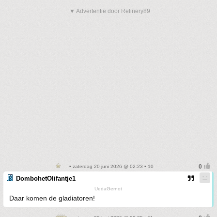
▼ Advertentie door Refinery89
• zaterdag 20 juni 2026 @ 02:23 • 10
DombohetOlifantje1
UedaGernot
Daar komen de gladiatoren!