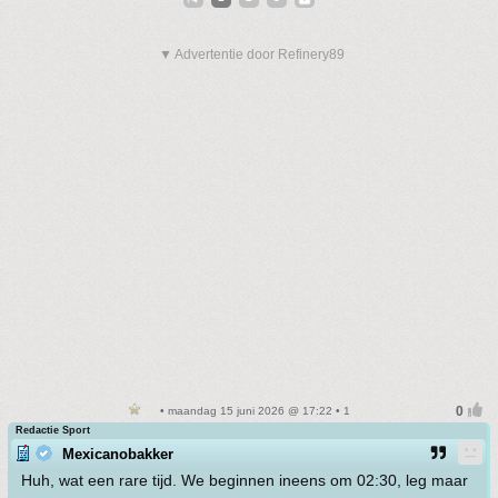
▼ Advertentie door Refinery89
• maandag 15 juni 2026 @ 17:22 • 1
Redactie Sport
Mexicanobakker
Huh, wat een rare tijd. We beginnen ineens om 02:30, leg maar