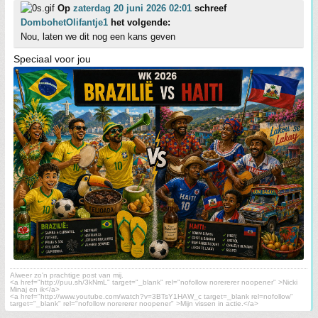
Op
zaterdag 20 juni 2026 02:01
schreef
DombohetOlifantje1
het volgende:
Nou, laten we dit nog een kans geven
Speciaal voor jou
Alweer zo'n prachtige post van mij.
<a href="http://puu.sh/3kNmL" target="_blank" rel="nofollow norererer noopener" >Nicki
Minaj en ik</a>
<a href="http://www.youtube.com/watch?v=3BTsY1HAW_c target=_blank rel=nofollow"
target="_blank" rel="nofollow norererer noopener" >Mijn vissen in actie.</a>