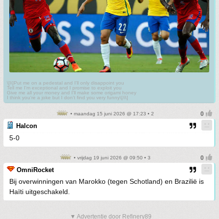
\[i\]Put me on a pedestal and I'll only disappoint you
Tell me I'm exceptional and I promise to exploit you
Give me all your money and I'll make some origami honey
I think you're a joke but I don't find you very funny\[/i\]
• maandag 15 juni 2026 @ 17:23 • 2
Halcon
5-0
• vrijdag 19 juni 2026 @ 09:50 • 3
OmniRocket
Bij overwinningen van Marokko (tegen Schotland) en Brazilië is
Haïti uitgeschakeld.
▼ Advertentie door Refinery89