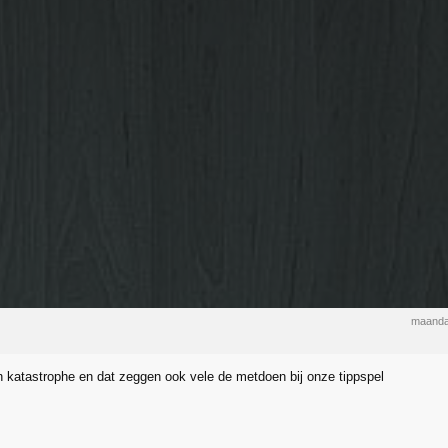
maanda
 katastrophe en dat zeggen ook vele de metdoen bij onze tippspel