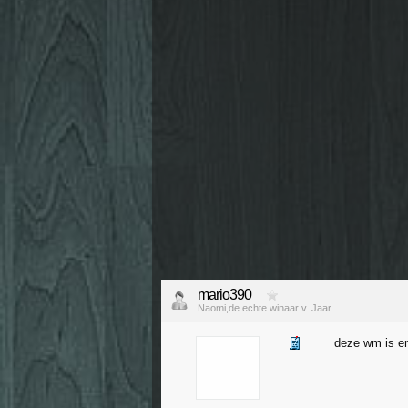
mario390
Naomi,de echte winaar v. Jaar
deze wm is en