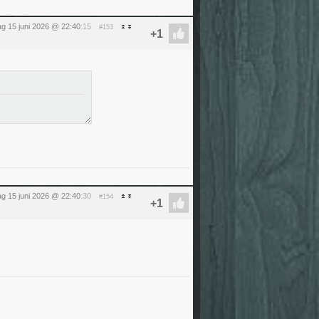
g 15 juni 2026 @ 22:40
:15
#153
g 15 juni 2026 @ 22:40
:30
#154