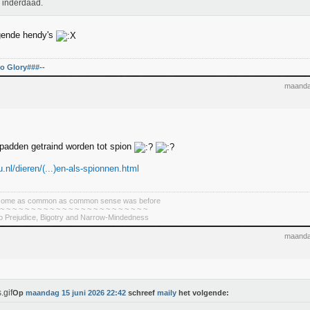
 inderdaad.
egende hendy's
o Glory###--
maanda
padden getraind worden tot spion
.nl/dieren/(...)en-als-spionnen.html
become as common as common sense was before
 ~ ~ ~ ~ ~ ~ ~ ~ ~ ~ ~ ~ ~ ~ ~ ~ ~ ~ ~ ~ ~ ~ ~ ~
To Prejudice, Bigotry and Narrow-Mindedness
maanda
Op
maandag 15 juni 2026 22:42
schreef
maily
het volgende: