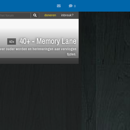
doneren
inbreuk?
40+ - Memory Lane
40+
jt over ouder worden en herinneringen aan vervlogen
tijden.