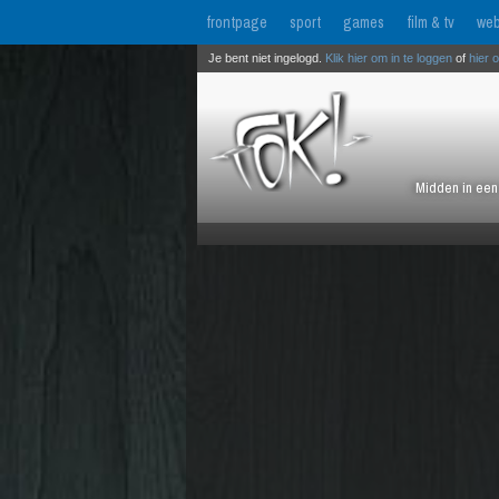
frontpage
sport
games
film & tv
web
Je bent niet ingelogd.
Klik hier om in te loggen
of
hier 
Midden in een 