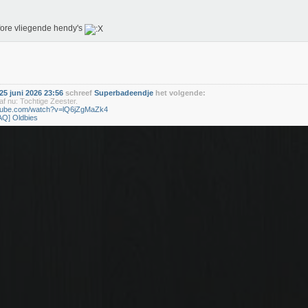
fore vliegende hendy's
5 juni 2026 23:56
schreef
Superbadeendje
het volgende:
f nu: Tochtige Zeester.
utube.com/watch?v=lQ6jZgMaZk4
AQ] Oldbies