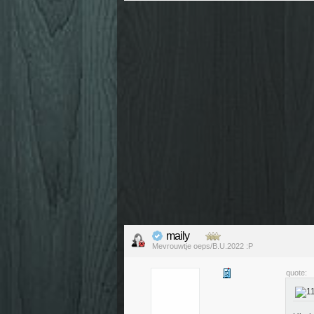
maily
Mevrouwtje oeps/B.U.2022 :P
quote: