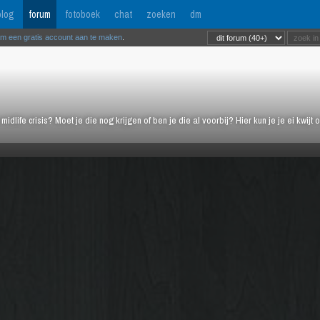
log
forum
fotoboek
chat
zoeken
dm
om een gratis account aan te maken
.
midlife crisis? Moet je die nog krijgen of ben je die al voorbij? Hier kun je je ei kwi