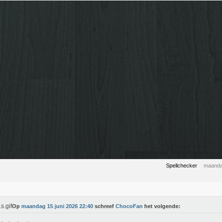
Spellchecker
maanda
Op
maandag 15 juni 2026 22:40
schreef
ChocoFan
het volgende: