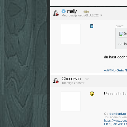
maily
Mevrouwtje oeps/B.U.2022 :P
quote:
dat i
du hast doch 
--###No Guts N
ChocoFan
Tochtige zeester
Uhuh inderda
Op
donderdag 2
Jou naam is vana
https://www.yo
FB / [Fok Wiki F