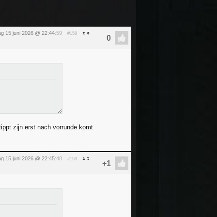
g 15 juni 2026 @ 22:44
:59
#158
tippt zijn erst nach vorrunde komt
g 15 juni 2026 @ 22:45
:48
#159