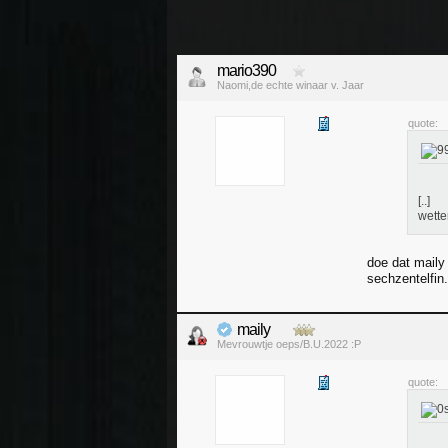
mario390
Naomi,de echte winaar v. Jaar
quote:
[..]
wette
doe dat maily 
sechzentelfin.
maily
Mevrouwtje oeps/B.U.2022 :P
quote: