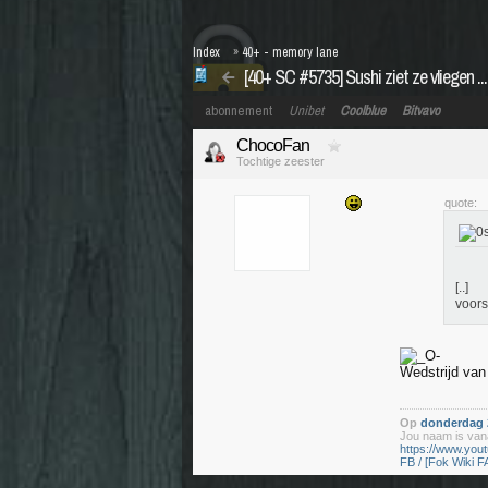
Index
»
40+ - memory lane
[40+ SC #5735] Sushi ziet ze vliegen .....
abonnement
Unibet
Coolblue
Bitvavo
ChocoFan
Tochtige zeester
quote:
[..]
voors
Wedstrijd van g
Op
donderdag 2
Jou naam is vana
https://www.yo
FB / [Fok Wiki F