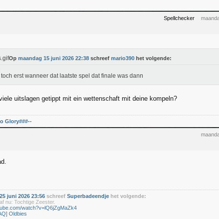
Spellchecker
maanda
Op
maandag 15 juni 2026 22:38
schreef
mario390
het volgende:
s toch erst wanneer dat laatste spel dat finale was dann
viele uitslagen getippt mit ein wettenschaft mit deine kompeln?
o Glory###--
maanda
ad.
5 juni 2026 23:56
schreef
Superbadeendje
het volgende:
f nu: Tochtige Zeester.
utube.com/watch?v=lQ6jZgMaZk4
AQ] Oldbies