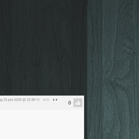
g 15 juni 2026 @ 22:39
:45
#152