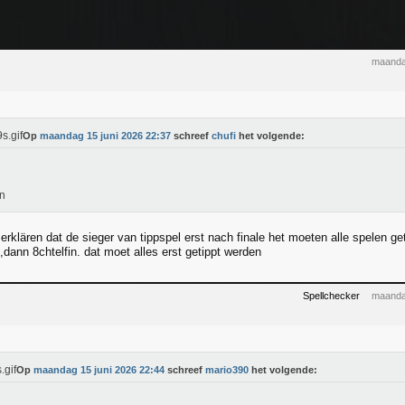
maanda
Op
maandag 15 juni 2026 22:37
schreef
chufi
het volgende:
n
erklären dat de sieger van tippspel erst nach finale het moeten alle spelen ge
,dann 8chtelfin. dat moet alles erst getippt werden
Spellchecker
maanda
Op
maandag 15 juni 2026 22:44
schreef
mario390
het volgende: