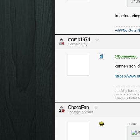
Uhuh
In before vli
--###No Guts N
marcb1974
Dakshin Ray
,
@Domnivoor
kunnen schild
https://www.nu
stupidity has 
~ ~ ~ ~ ~ ~ ~ ~ ~
Travel Is Fatal 
ChocoFan
Tochtige zeester
quote: