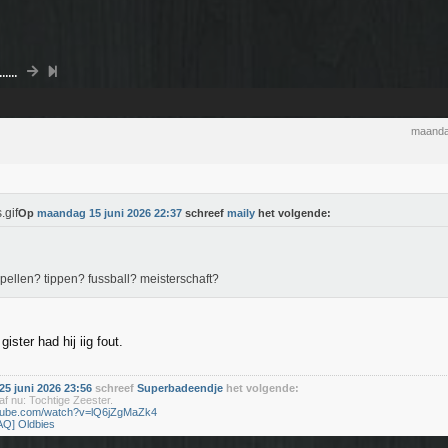
....
maanda
Op
maandag 15 juni 2026 22:37
schreef
maily
het volgende:
pellen? tippen? fussball? meisterschaft?
ister had hij iig fout.
5 juni 2026 23:56
schreef
Superbadeendje
het volgende:
f nu: Tochtige Zeester.
utube.com/watch?v=lQ6jZgMaZk4
AQ] Oldbies