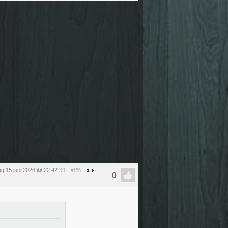
g 15 juni 2026 @ 22:42
:39
#155