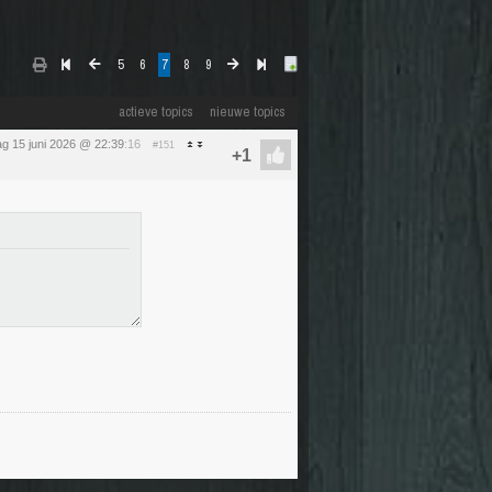
5
6
7
8
9
actieve topics
nieuwe topics
g 15 juni 2026 @ 22:39
:16
#151