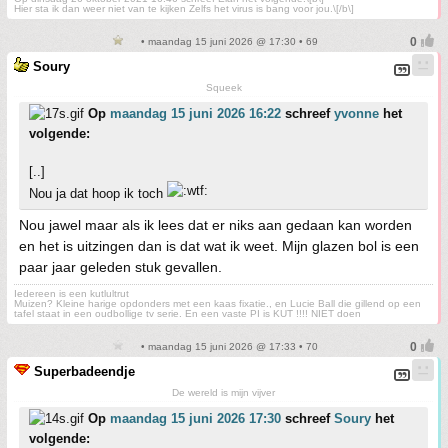
Hier sta ik dan weer niet van te kijken Zelfs het virus is bang voor jou.\[/b\]
• maandag 15 juni 2026 @ 17:30 • 69
Soury
Squeek
Op
maandag 15 juni 2026 16:22
schreef
yvonne
het
volgende:
[..]
Nou ja dat hoop ik toch
Nou jawel maar als ik lees dat er niks aan gedaan kan worden
en het is uitzingen dan is dat wat ik weet. Mijn glazen bol is een
paar jaar geleden stuk gevallen.
Iedereen is een kutlultrut
Muizen? Kleine harige opdonders met een kaas fixatie., en Lucie Ball die gillend op een
tafel staat in een oudbollige tv serie. En een vaste PI is KUT !!!! NIET doen
• maandag 15 juni 2026 @ 17:33 • 70
Superbadeendje
De wereld is mijn vijver
Op
maandag 15 juni 2026 17:30
schreef
Soury
het
volgende: