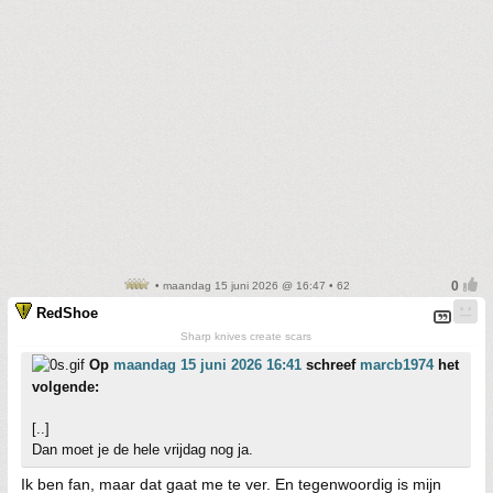
• maandag 15 juni 2026 @ 16:47 • 62
RedShoe
Sharp knives create scars
Op
maandag 15 juni 2026 16:41
schreef
marcb1974
het
volgende:
[..]
Dan moet je de hele vrijdag nog ja.
Ik ben fan, maar dat gaat me te ver. En tegenwoordig is mijn