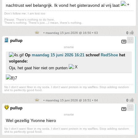
nachtrust wel belangrijk. Ik vond het gisteravond al vrij laat
Don't follow me. I am lost too
.
Please. There's nothing to do here.
There's nothing. There's just....I mean, there's nothing.
• maandag 15 juni 2026 @ 16:50 • 63
pullup
smartie
Op
maandag 15 juni 2026 16:21
schreef
RedShoe
het
volgende:
Oja, het gaat hier niet om punten
No I don't want fiber in my soda. I don't want protein in my waffles. Stop adding random
shit to perfectly good food.
• maandag 15 juni 2026 @ 16:51 • 64
pullup
smartie
Wel gezellig Yvonne hiero
No I don't want fiber in my soda. I don't want protein in my waffles. Stop adding random
shit to perfectly good food.