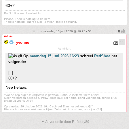
60+?
Don't follow me. I am lost too
.
Please. There's nothing to do here.
There's nothing. There's just....I mean, there's nothing.
• maandag 15 juni 2026 @ 16:25 • 53
Admin
yvonne
Adminion.
Op
maandag 15 juni 2026 16:23
schreef
RedShoe
het
volgende:
[..]
60+?
Nee helaas.
Yvonne riep ergens: \[b\]Static is gewoon Static, je leeft met hem of niet.
Geen verborgen agenda's, trouw, grote muil, lief hartje, bang voor bloed, scheld FA's
graag uit voor lul.\[/b\]
Op dinsdag 26 oktober 2021 16:46 schreef Elan het volgende:\[b\]
Hier sta ik dan weer niet van te kijken Zelfs het virus is bang voor jou.\[/b\]
▼ Advertentie door Refinery89