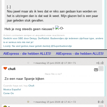
[..]
Nou jawel maar als ik lees dat er niks aan gedaan kan worden en
het is uitzingen dan is dat wat ik weet. Mijn glazen bol is een paar
jaar geleden stuk gevallen.
Heb je nog steeds geen nieuwe?
Actioni contrariam semper et æqualem esse reactionem
Gedicht voor SBE door Deisyy
,
DerRabbit: Badeendjes zijn iedereen zijn/haar type, anders
is er serieus iets mis met je!
Lovely: Na veel gedoe,maar gelukt dankzij @Superbadeendje
AliExpress - die hebben ALLES!
AliExpress - die hebben ALLES!
• maandag 15 juni 2026 @ 17:39 • 71
chufi
Hace frio o no?
Zo een naar Spanje kijken
Cuando haya sol, hay
Chufi
Musica Español
Come On
• maandag 15 juni 2026 @ 17:41 • 72