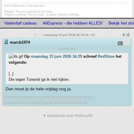
Don't follow me. I am lost too
.
Please. There's nothing to do here.
There's nothing. There's just....I mean, there's nothing.
Vattenfall cadeau
AliExpress - die hebben ALLES!
Bekijk het s
• maandag 15 juni 2026 @ 16:41 • 61
marcb1974
Dakshin Ray
Op
maandag 15 juni 2026 16:39
schreef
RedShoe
het
volgende:
[..]
Die tegen Tunesië ga ik niet kijken.
Dan moet je de hele vrijdag nog ja.
stupidity has become as common as common sense was before
~ ~ ~ ~ ~ ~ ~ ~ ~ ~ ~ ~ ~ ~ ~ ~ ~ ~ ~ ~ ~ ~ ~ ~ ~ ~ ~ ~ ~ ~ ~ ~ ~
Travel Is Fatal To Prejudice, Bigotry and Narrow-Mindedness
▼ Advertentie door Refinery89