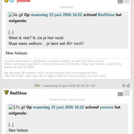
yvonne
Adminion.
Op
maandag 15 juni 2026 16:22
schreef
RedShoe
het
volgende:
[..]
Weet ik niet? Ik zie je hier nooit.
Maar wees welkom....je bent wel 40+ toch?
Nee helaas
Yvonne riep ergens: \[b\]Static is gewoon Static, je leeft met hem of niet.
Geen verborgen agenda's, trouw, grote muil, lief hartje, bang voor bloed, scheld FA's
graag uit voor lul.\[/b\]
Op dinsdag 26 oktober 2021 16:46 schreef Elan het volgende:\[b\]
Hier sta ik dan weer niet van te kijken Zelfs het virus is bang voor jou.\[/b\]
• maandag 15 juni 2026 @ 16:23 • 52
RedShoe
Sharp knives create scars
Op
maandag 15 juni 2026 16:22
schreef
yvonne
het
volgende:
[..]
Nee helaas