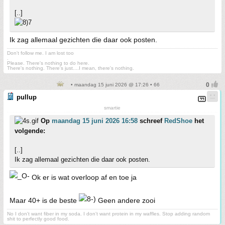
[..]
Ik zag allemaal gezichten die daar ook posten.
Don't follow me. I am lost too
.
Please. There's nothing to do here.
There's nothing. There's just....I mean, there's nothing.
• maandag 15 juni 2026 @ 17:26 • 66
pullup
smartie
Op
maandag 15 juni 2026 16:58
schreef
RedShoe
het
volgende:
[..]
Ik zag allemaal gezichten die daar ook posten.
Ok er is wat overloop af en toe ja
Maar 40+ is de beste
Geen andere zooi
No I don't want fiber in my soda. I don't want protein in my waffles. Stop adding random
shit to perfectly good food.