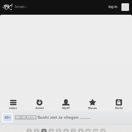
forum
log in
Index
Actief
MyAT
Nieuw
Dicht
Sushi ziet ze vliegen .........
40+
40+ SC #5735
1
2
3
4
5
6
7
8
9
10
11