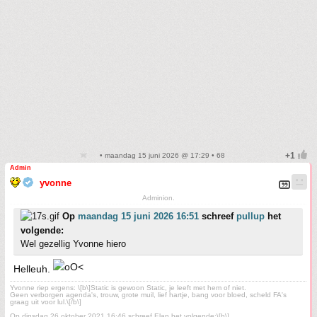
• maandag 15 juni 2026 @ 17:29 • 68
Admin
yvonne
Adminion.
Op
maandag 15 juni 2026 16:51
schreef
pullup
het
volgende:
Wel gezellig Yvonne hiero
Helleuh.
Yvonne riep ergens: \[b\]Static is gewoon Static, je leeft met hem of niet.
Geen verborgen agenda's, trouw, grote muil, lief hartje, bang voor bloed, scheld FA's
graag uit voor lul.\[/b\]
Op dinsdag 26 oktober 2021 16:46 schreef Elan het volgende:\[b\]