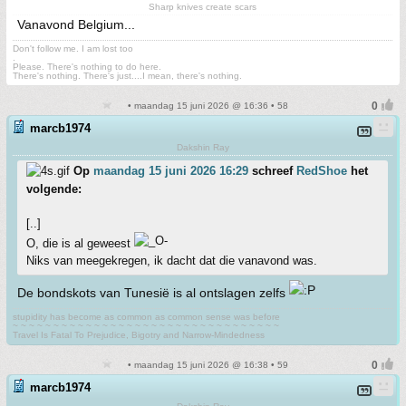
Sharp knives create scars
Vanavond Belgium...
Don't follow me. I am lost too
.
Please. There's nothing to do here.
There's nothing. There's just....I mean, there's nothing.
• maandag 15 juni 2026 @ 16:36 • 58
marcb1974
Dakshin Ray
Op
maandag 15 juni 2026 16:29
schreef
RedShoe
het
volgende:
[..]
O, die is al geweest
Niks van meegekregen, ik dacht dat die vanavond was.
De bondskots van Tunesië is al ontslagen zelfs
stupidity has become as common as common sense was before
~ ~ ~ ~ ~ ~ ~ ~ ~ ~ ~ ~ ~ ~ ~ ~ ~ ~ ~ ~ ~ ~ ~ ~ ~ ~ ~ ~ ~ ~ ~ ~ ~
Travel Is Fatal To Prejudice, Bigotry and Narrow-Mindedness
• maandag 15 juni 2026 @ 16:38 • 59
marcb1974