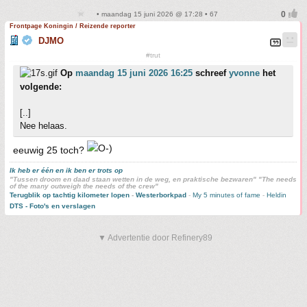
• maandag 15 juni 2026 @ 17:28 • 67
Frontpage Koningin / Reizende reporter
DJMO
#trut
Op
maandag 15 juni 2026 16:25
schreef
yvonne
het
volgende:
[..]
Nee helaas.
eeuwig 25 toch?
Ik heb er één en ik ben er trots op
"Tussen droom en daad staan wetten in de weg, en praktische bezwaren" "The needs
of the many outweigh the needs of the crew"
Terugblik op tachtig kilometer lopen
-
Westerborkpad
-
My 5 minutes of fame
-
Heldin
DTS - Foto's en verslagen
▼ Advertentie door Refinery89