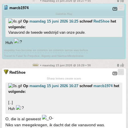
• maandag 15 juni 2026 @ 16:27 • 55
marcb1974
Dakshin Ray
Op
maandag 15 juni 2026 16:25
schreef
RedShoe
het
volgende:
Vanavond de tweede wedstrijd van onze poule.
Huh
stupidity has become as common as common sense was before
~ ~ ~ ~ ~ ~ ~ ~ ~ ~ ~ ~ ~ ~ ~ ~ ~ ~ ~ ~ ~ ~ ~ ~ ~ ~ ~ ~ ~ ~ ~ ~ ~
Travel Is Fatal To Prejudice, Bigotry and Narrow-Mindedness
• maandag 15 juni 2026 @ 16:29 • 56
RedShoe
Sharp knives create scars
Op
maandag 15 juni 2026 16:27
schreef
marcb1974
het
volgende:
[..]
Huh
O, die is al geweest
Niks van meegekregen, ik dacht dat die vanavond was.