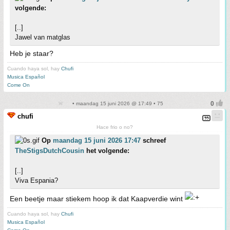
volgende:
[..]
Jawel van matglas
Heb je staar?
Cuando haya sol, hay
Chufi
Musica Español
Come On
• maandag 15 juni 2026 @ 17:49 • 75
chufi
Hace frio o no?
Op
maandag 15 juni 2026 17:47
schreef
TheStigsDutchCousin
het volgende:
[..]
Viva Espania?
Een beetje maar stiekem hoop ik dat Kaapverdie wint
Cuando haya sol, hay
Chufi
Musica Español