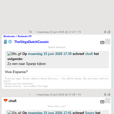
• maandag 15 juni 2026 @ 17:47 • 73
Moderator / Redactie FP
TheStigsDutchCousin
Brabo Bastard
Op
maandag 15 juni 2026 17:39
schreef
chufi
het
volgende:
Zo een naar Spanje kijken
Viva Espania?
"They are rage. Brutal, without mercy. But you.... You will be worse. Rip and tear, until it is
done!"
"Omae wa mou shindeiru."
"All we know is... he's called The Stig!"
• maandag 15 juni 2026 @ 17:48 • 74
chufi
Hace frio o no?
Op
maandag 15 juni 2026 17:41
schreef
Soury
het