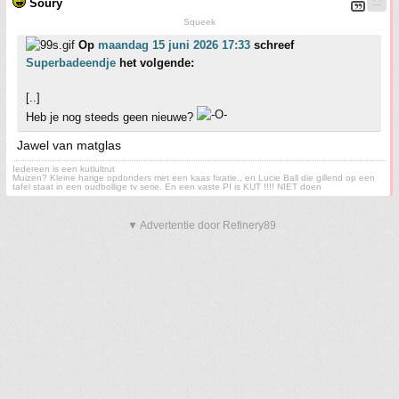
Soury
Squeek
Op
maandag 15 juni 2026 17:33
schreef
Superbadeendje
het volgende:
[..]
Heb je nog steeds geen nieuwe?
Jawel van matglas
Iedereen is een kutlultrut
Muizen? Kleine harige opdonders met een kaas fixatie., en Lucie Ball die gillend op een
tafel staat in een oudbollige tv serie. En een vaste PI is KUT !!!! NIET doen
▼ Advertentie door Refinery89