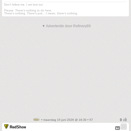
Don't follow me. I am lost too
.
Please. There's nothing to do here.
There's nothing. There's just....I mean, there's nothing.
▼ Advertentie door Refinery89
• maandag 15 juni 2026 @ 16:30 • 57
RedShoe