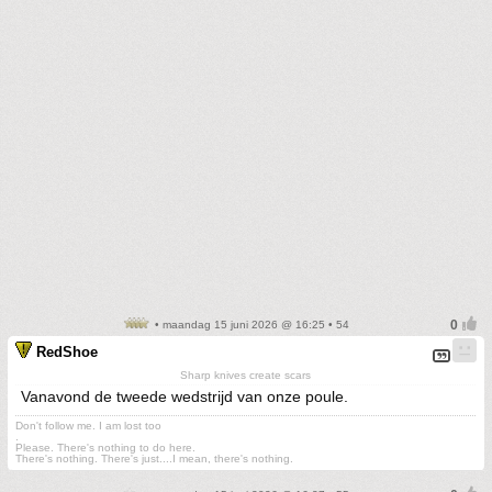
• maandag 15 juni 2026 @ 16:25 • 54
RedShoe
Sharp knives create scars
Vanavond de tweede wedstrijd van onze poule.
Don't follow me. I am lost too
.
Please. There's nothing to do here.
There's nothing. There's just....I mean, there's nothing.