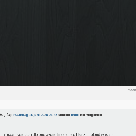
maand
Op
maandag 15 juni 2026 01:45
schreef
chufi
het volgende:
aar naam vergeten die ene avond in de disco Lienz .... blond was ze ..