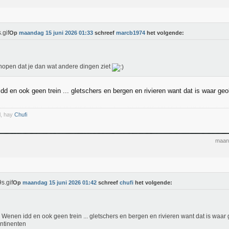
Op
maandag 15 juni 2026 01:33
schreef
marcb1974
het volgende:
open dat je dan wat andere dingen ziet
d en ook geen trein ... gletschers en bergen en rivieren want dat is waar geo
l, hay
Chufi
maand
Op
maandag 15 juni 2026 01:42
schreef
chufi
het volgende:
Wenen idd en ook geen trein ... gletschers en bergen en rivieren want dat is waar
ntinenten