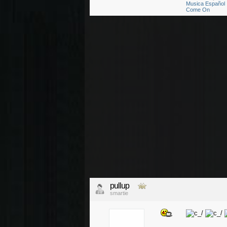
Musica Español
Come On
pullup
smartie