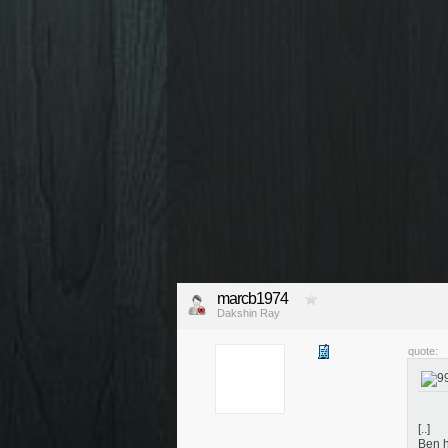
marcb1974
Dakshin Ray
quote:
[..]
Ben h