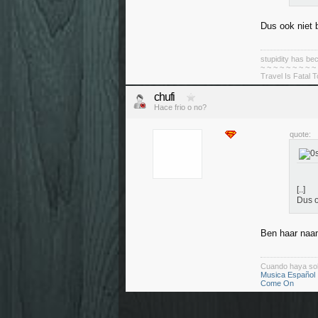
Dus ook niet 
stupidity has 
~ ~ ~ ~ ~ ~ ~ ~ ~
Travel Is Fatal 
chufi
Hace frio o no?
quote:
[..]
Dus o
Ben haar naam
Cuando haya so
Musica Español
Come On