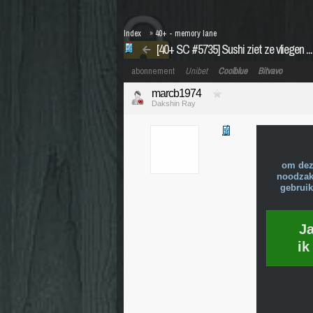
Index
»
40+ - memory lane
[40+ SC #5735] Sushi ziet ze vliegen .....
abonnement
Unibet
Coolblue
Bitvavo
marcb1974
Dakshin Ray
om dez
noodzake
gebruik
J
ik