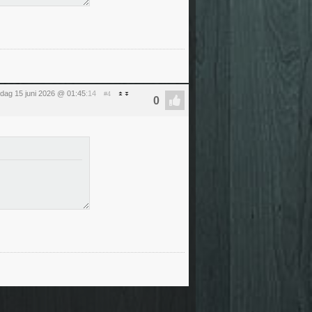
ag 15 juni 2026 @ 01:45
:14
#4