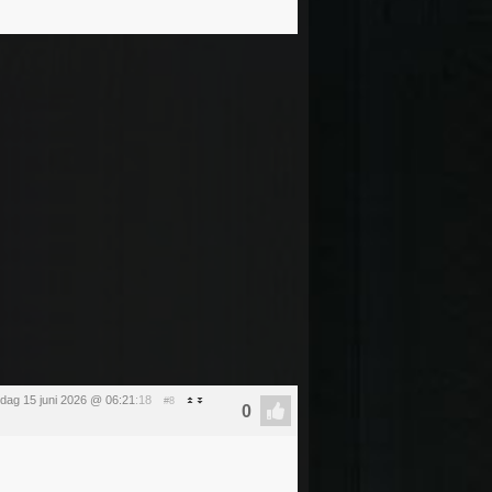
ag 15 juni 2026 @ 06:21
:18
#8