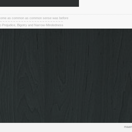
become as common as common sense was before
 ~ ~ ~ ~ ~ ~ ~ ~ ~ ~ ~ ~ ~ ~ ~ ~ ~ ~ ~ ~ ~ ~ ~ ~
To Prejudice, Bigotry and Narrow-Mindedness
maand