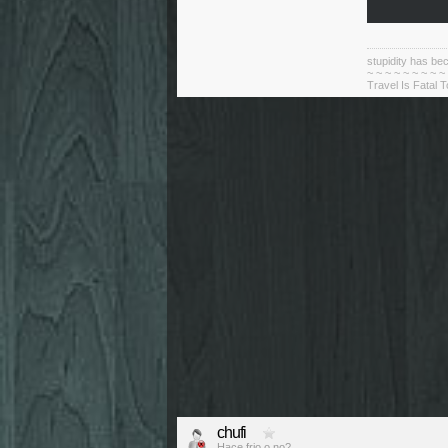
stupidity has 
~ ~ ~ ~ ~ ~ ~ ~ ~
Travel Is Fatal 
chufi
Hace frio o no?