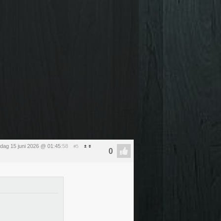
ag 15 juni 2026 @ 01:45
:58
#5