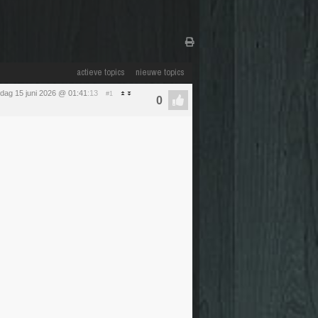
actieve topics
nieuwe topics
ag 15 juni 2026 @ 01:41
:13
#1