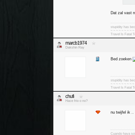
Dat zal vast n
stupidity has 
~ ~ ~ ~ ~ ~ ~ ~ ~
Travel Is Fatal 
marcb1974
Dakshin Ray
Bed zoeken
stupidity has 
~ ~ ~ ~ ~ ~ ~ ~ ~
Travel Is Fatal 
chufi
Hace frio o no?
nu twijfel ik .
Cuando haya so