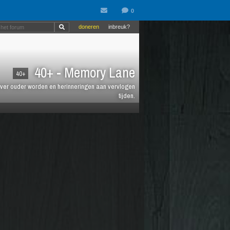
doneren
inbreuk?
40+ - Memory Lane
40+
jt over ouder worden en herinneringen aan vervlogen
tijden.