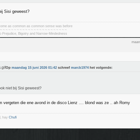
bij Sisi geweest?
become as common as common sense was before
 ~ ~ ~ ~ ~ ~ ~ ~ ~ ~ ~ ~ ~ ~ ~ ~ ~ ~ ~ ~ ~ ~ ~ ~
To Prejudice, Bigotry and Narrow-Mindedness
maand
Op
maandag 15 juni 2026 01:42
schreef
marcb1974
het volgende:
ok niet bij Sisi geweest?
 vergeten die ene avond in de disco Lienz .... blond was ze .. ah Romy
l, hay
Chufi