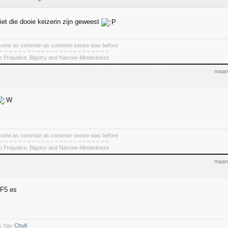
iet die dooie keizerin zijn geweest
become as common as common sense was before
 ~ ~ ~ ~ ~ ~ ~ ~ ~ ~ ~ ~ ~ ~ ~ ~ ~ ~ ~ ~ ~ ~ ~ ~
To Prejudice, Bigotry and Narrow-Mindedness
maand
become as common as common sense was before
 ~ ~ ~ ~ ~ ~ ~ ~ ~ ~ ~ ~ ~ ~ ~ ~ ~ ~ ~ ~ ~ ~ ~ ~
To Prejudice, Bigotry and Narrow-Mindedness
maand
. F5 es
l, hay
Chufi