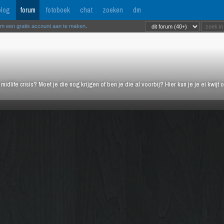
log
forum
fotoboek
chat
zoeken
dm
om een gratis account aan te maken
.
midlife crisis? Moet je die nog krijgen of ben je die al voorbij? Hier kun je je ei kwi