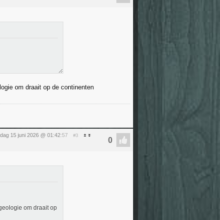
logie om draait op de continenten
ag 15 juni 2026 @ 01:42
:57
#3
 geologie om draait op