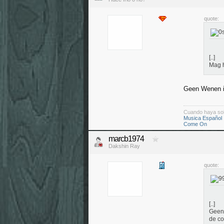
quote:
[..]
Mag h
Geen Wenen id
Cuando haya so
Musica Español
Come On
marcb1974
Dakshin Ray
quote:
[..]
Geen 
de co