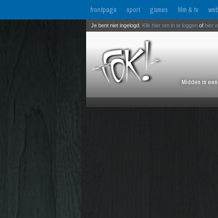
frontpage
sport
games
film & tv
web
Je bent niet ingelogd.
Klik hier om in te loggen
of
hier 
Midden in een 