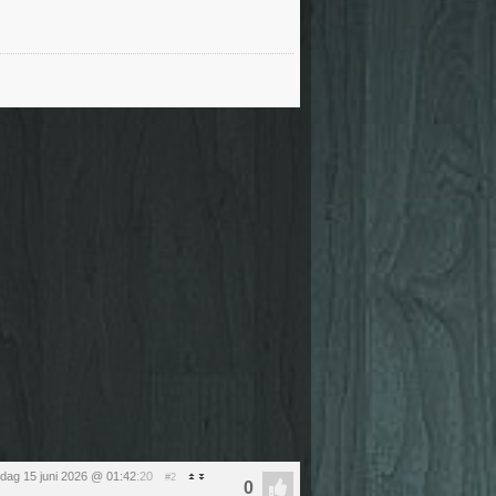
ag 15 juni 2026 @ 01:42
:20
#2