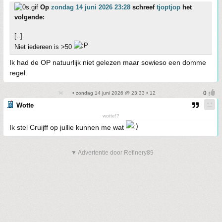
Op
zondag 14 juni 2026 23:28
schreef
tjoptjop
het
volgende:
[..]
Niet iedereen is >50
Ik had de OP natuurlijk niet gelezen maar sowieso een domme
regel.
• zondag 14 juni 2026 @ 23:33 • 12
Wotte
wotte!?
Ik stel Cruijff op jullie kunnen me wat
▼ Advertentie door Refinery89