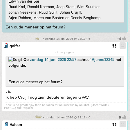
Edwin van der Sar
Ruud Krol, Ronald Koeman, Jaap Stam, Wim Suurbier.
Johan Neeskens, Ruud Gullit, Johan Cruijff.
Arjen Robben, Marco van Basten en Dennis Bergkamp.
Een oude meneer op het forum?
• zondag 14 juni 2026 @ 23:10 • 5
golfer
Ouwe jongere
Op
zondag 14 juni 2026 22:57
schreef
Vjenne12345
het
volgende:
Een oude meneer op het forum?
Ja.
Ik heb Cruijff nog zien debuteren tegen GVAV.
There is no greater joy than be taken for an imbecile by an idiot. (Oscar Wilde)
Poef.....gone! ©golfer
• zondag 14 juni 2026 @ 23:19 • 6
Halcon