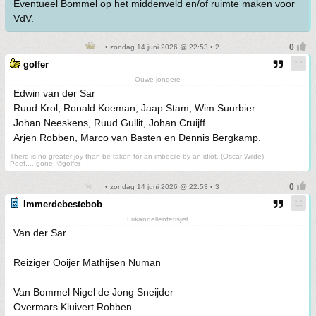
Eventueel Bommel op het middenveld en/of ruimte maken voor
VdV.
• zondag 14 juni 2026 @ 22:53 • 2
golfer
Ouwe jongere
Edwin van der Sar
Ruud Krol, Ronald Koeman, Jaap Stam, Wim Suurbier.
Johan Neeskens, Ruud Gullit, Johan Cruijff.
Arjen Robben, Marco van Basten en Dennis Bergkamp.
There is no greater joy than be taken for an imbecile by an idiot. (Oscar Wilde)
Poef.....gone! ©golfer
• zondag 14 juni 2026 @ 22:53 • 3
Immerdebestebob
Frikandellenfetisjist
Van der Sar
Reiziger Ooijer Mathijsen Numan
Van Bommel Nigel de Jong Sneijder
Overmars Kluivert Robben