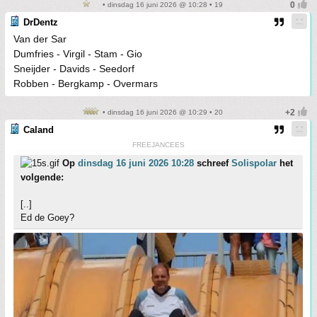
• dinsdag 16 juni 2026 @ 10:28 • 19
DrDentz
Van der Sar
Dumfries - Virgil - Stam - Gio
Sneijder - Davids - Seedorf
Robben - Bergkamp - Overmars
• dinsdag 16 juni 2026 @ 10:29 • 20
Caland
FREEJANCEES
Op
dinsdag 16 juni 2026 10:28
schreef
Solispolar
het
volgende:
[..]
Ed de Goey?