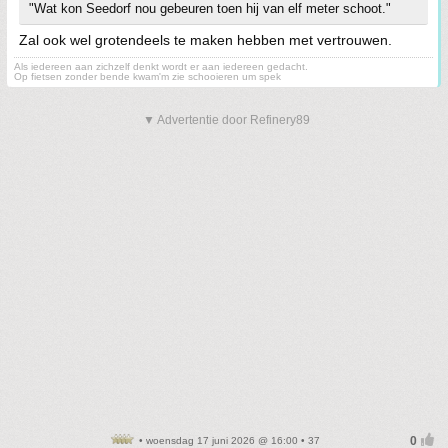
"Wat kon Seedorf nou gebeuren toen hij van elf meter schoot."
Zal ook wel grotendeels te maken hebben met vertrouwen.
Als iedereen aan zichzelf denkt wordt er aan iedereen gedacht.
Op fietsen zonder bende kwam'm zie schooieren um spek
▼ Advertentie door Refinery89
• woensdag 17 juni 2026 @ 16:00 • 37