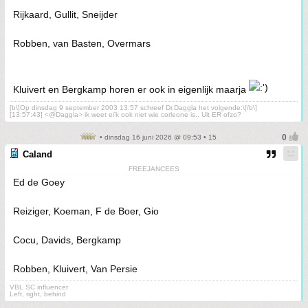
Rijkaard, Gullit, Sneijder
Robben, van Basten, Overmars
Kluivert en Bergkamp horen er ook in eigenlijk maarja
[b\]Op dinsdag 9 september 2003 13:57 schreef Dr.Daggla het volgende:\[/b\]
[13:57:43] <@Daggla> ik weet ei'k ook niet wie corleone is.. Uit ER ofzo?
• dinsdag 16 juni 2026 @ 09:53 • 15
Caland
FREEJANCEES
Ed de Goey
Reiziger, Koeman, F de Boer, Gio
Cocu, Davids, Bergkamp
Robben, Kluivert, Van Persie
VBL SC influencer
Left, right, behind