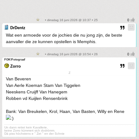
• dinsdag 16 juni 2026 @ 10:37 • 25
DrDentz
Wat een armoede voor de jochies die nu jong zijn, de beste
aanvaller die ze kunnen opstellen is Memphis.
• dinsdag 16 juni 2026 @ 10:54 • 26
FOK!Fotograaf
Zorro
Z
Van Beveren
Van Aerle Koeman Stam Van Tiggelen
Neeskens Cruijff Van Hanegem
Robben vd Kuijlen Rensenbrink
Bank: Van Breukelen, Krol, Haan, Van Basten, Willy en Rene
Un dann rettet kein Kavallerie,
keine Zorro kümmert sich dodrömm.
Dä piss höchstens e " Zet " en der Schnie