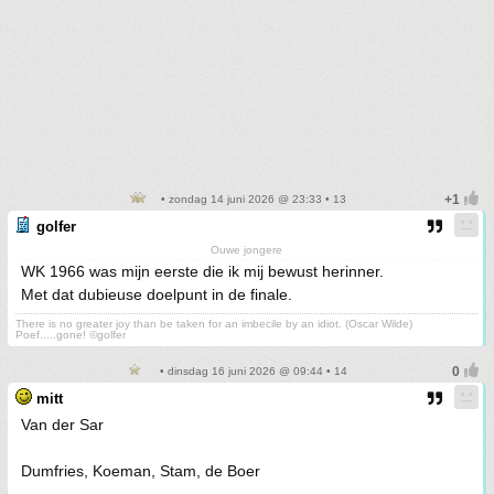
• zondag 14 juni 2026 @ 23:33 • 13
golfer
Ouwe jongere
WK 1966 was mijn eerste die ik mij bewust herinner.
Met dat dubieuse doelpunt in de finale.
There is no greater joy than be taken for an imbecile by an idiot. (Oscar Wilde)
Poef.....gone! ©golfer
• dinsdag 16 juni 2026 @ 09:44 • 14
mitt
Van der Sar
Dumfries, Koeman, Stam, de Boer