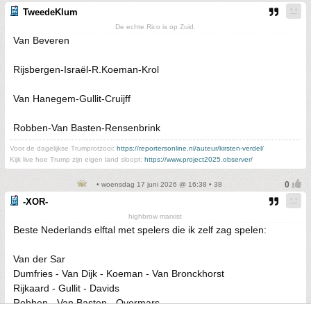
TweedeKlum
De echte Rico is op Zuid.
Van Beveren
Rijsbergen-Israël-R.Koeman-Krol
Van Hanegem-Gullit-Cruijff
Robben-Van Basten-Rensenbrink
Voor de dagelijkse Trumprotzooi:
https://reportersonline.nl/auteur/kirsten-verdel/
Kijk live hoe Trump zijn eigen land sloopt:
https://www.project2025.observer/
• woensdag 17 juni 2026 @ 16:38 • 38
-XOR-
highbrow marxist
Beste Nederlands elftal met spelers die ik zelf zag spelen:
Van der Sar
Dumfries - Van Dijk - Koeman - Van Bronckhorst
Rijkaard - Gullit - Davids
Robben - Van Basten - Overmars