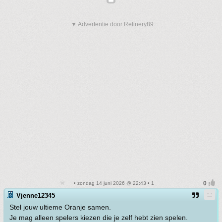
▼ Advertentie door Refinery89
• zondag 14 juni 2026 @ 22:43 • 1
Vjenne12345
Stel jouw ultieme Oranje samen.
Je mag alleen spelers kiezen die je zelf hebt zien spelen.