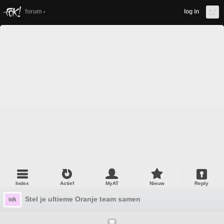
forum
log in
Index
Actief
MyAT
Nieuw
Reply
Stel je ultieme Oranje team samen
wk