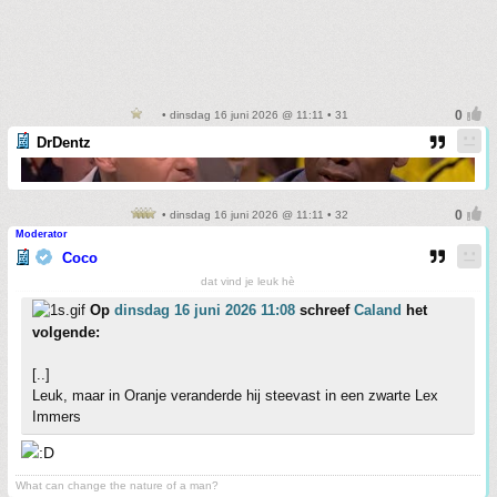
• dinsdag 16 juni 2026 @ 11:11 • 31
DrDentz
• dinsdag 16 juni 2026 @ 11:11 • 32
Moderator
Coco
dat vind je leuk hè
Op
dinsdag 16 juni 2026 11:08
schreef
Caland
het
volgende:
[..]
Leuk, maar in Oranje veranderde hij steevast in een zwarte Lex
Immers
What can change the nature of a man?