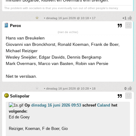
minuten Bogarde, Kluivert en Overmars erin brengen.
The problem with socialism is that you eventually run out of other people's money
• dinsdag 16 juni 2026 @ 10:18 • 17
Perox
(niet de echte)
Hans van Breukelen
Giovanni van Bronckhorst, Ronald Koeman, Frank de Boer,
Michael Reiziger
Wesley Sneijder, Edgar Davids, Dennis Bergkamp
Mark Overmars, Marco van Basten, Robin van Persie
Niet te verslaan.
• dinsdag 16 juni 2026 @ 10:28 • 18
Solispolar
Op
dinsdag 16 juni 2026 09:53
schreef
Caland
het
volgende:
Ed de Goey
Reiziger, Koeman, F de Boer, Gio