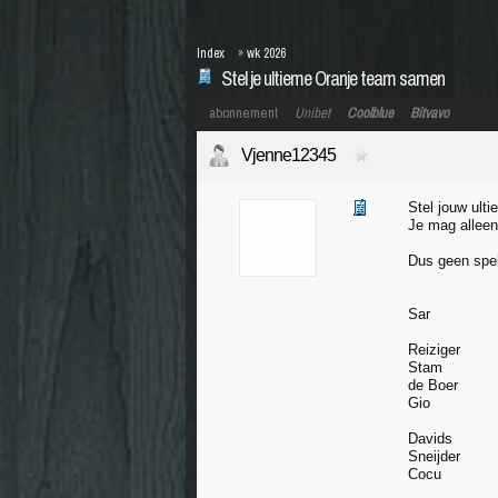
Index
»
wk 2026
Stel je ultieme Oranje team samen
abonnement
Unibet
Coolblue
Bitvavo
Vjenne12345
Stel jouw ult
Je mag alleen 
Dus geen spel
Sar
Reiziger
Stam
de Boer
Gio
Davids
Sneijder
Cocu