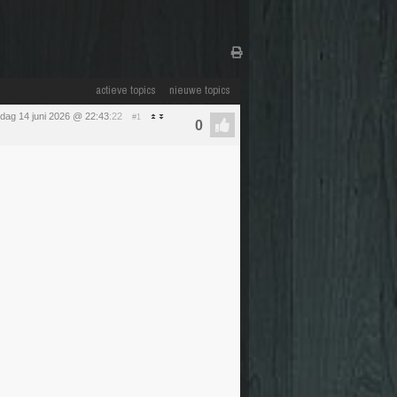
actieve topics
nieuwe topics
dag 14 juni 2026 @ 22:43
:22
#1