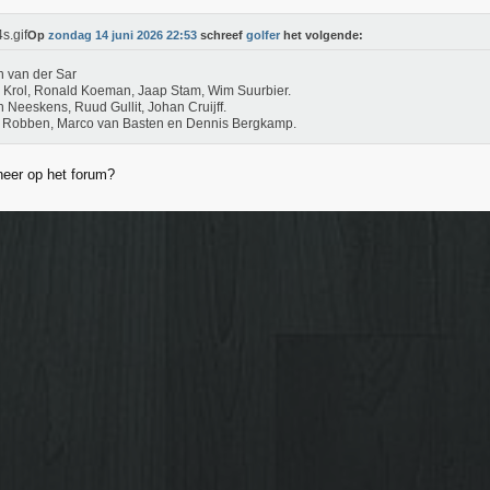
Op
zondag 14 juni 2026 22:53
schreef
golfer
het volgende:
 van der Sar
Krol, Ronald Koeman, Jaap Stam, Wim Suurbier.
 Neeskens, Ruud Gullit, Johan Cruijff.
n Robben, Marco van Basten en Dennis Bergkamp.
eer op het forum?