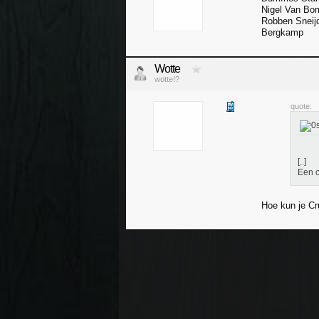
Nigel Van Bo
Robben Sneijd
Bergkamp
Wotte
wotte!?
quote:
[..]
Een 
Hoe kun je Cr