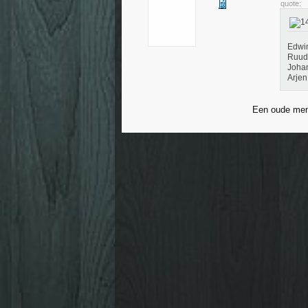
quote:
Edwin
Ruud 
Johan
Arje
Een oude men