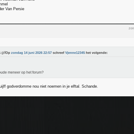
mmel
er Van Persie
zon
Op
zondag 14 juni 2026 22:57
schreef
Vjenne12345
het volgende:
oude meneer op het forum?
uijff godverdomme nou niet noemen in je elftal. Schande.