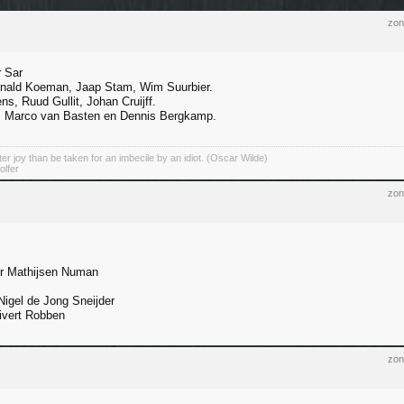
zon
r Sar
onald Koeman, Jaap Stam, Wim Suurbier.
s, Ruud Gullit, Johan Cruijff.
, Marco van Basten en Dennis Bergkamp.
er joy than be taken for an imbecile by an idiot. (Oscar Wilde)
olfer
zon
er Mathijsen Numan
igel de Jong Sneijder
ivert Robben
zon