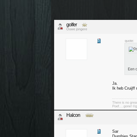
golfer
Ouwe jongere
quote:
Een 
Ja.
Ik heb Cruijf
There is no great
Poef.....gone! ©g
Halcon
Sar
Dumfries Sta