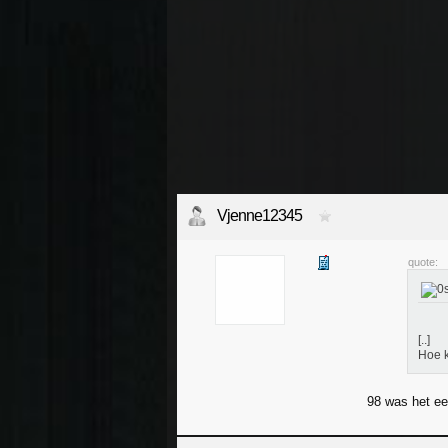
Vjenne12345
quote:
[..]
Hoe k
98 was het ee