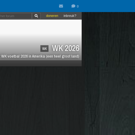
doneren
inbreuk?
WK 2026
WK
 WK voetbal 2026 in Amerika (een heel groot land)