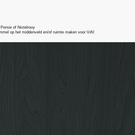
 Persie of Nistelrooy
mmel op het middenveld en/of ruimte maken voor VdV.