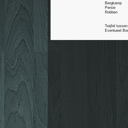
Bergkamp
Persie
Robben
Twijfel tussen
Eventueel Bo