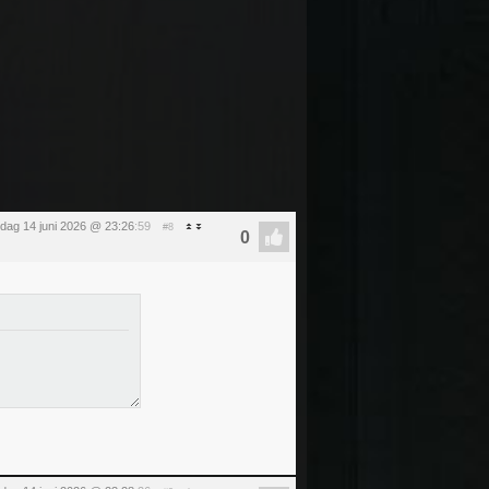
dag 14 juni 2026 @ 23:26
:59
#8