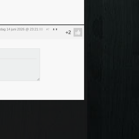
dag 14 juni 2026 @ 23:21
:00
#7