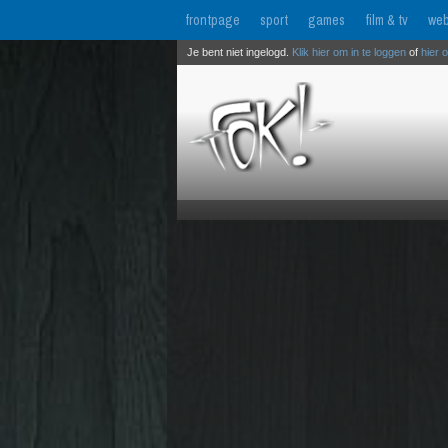
frontpage
sport
games
film & tv
web
Je bent niet ingelogd.
Klik hier om in te loggen
of
hier 