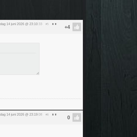
dag 14 juni 2026 @ 23:10
:33
#5
dag 14 juni 2026 @ 23:19
:08
#6