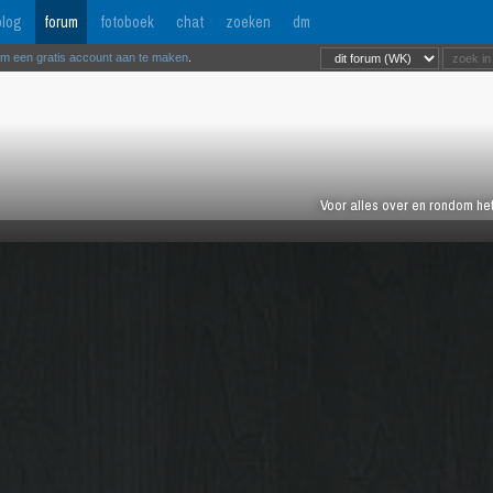
log
forum
fotoboek
chat
zoeken
dm
om een gratis account aan te maken
.
Voor alles over en rondom het