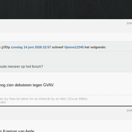
zon
Op
zondag 14 juni 2026 22:57
schreef
Vjenne12345
het volgende:
oude meneer op het forum?
f nog zien debuteren tegen GVAV.
er joy than be taken for an imbecile by an idiot. (Oscar Wilde)
olfer
zon
m Koeman van Aerle