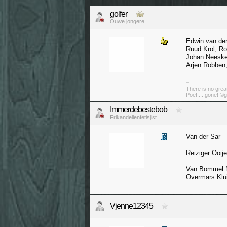
golfer
Ouwe jongere
Edwin van de
Ruud Krol, R
Johan Neesken
Arjen Robben
There is no great
Poef.....gone! ©g
Immerdebestebob
Frikandellenfetisjist
Van der Sar
Reiziger Ooij
Van Bommel N
Overmars Klu
Vjenne12345