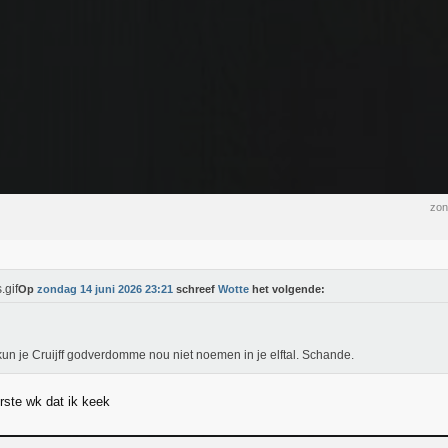
zon
Op
zondag 14 juni 2026 23:21
schreef
Wotte
het volgende:
un je Cruijff godverdomme nou niet noemen in je elftal. Schande.
rste wk dat ik keek