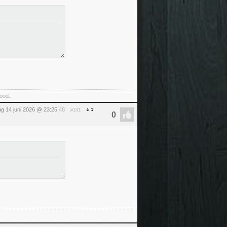
food.
g 14 juni 2026 @ 23:25
:48
#131