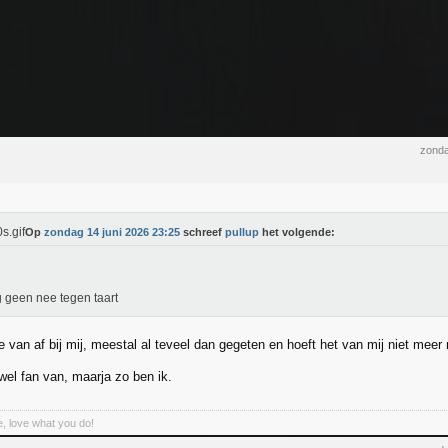
zonda
Op
zondag 14 juni 2026 23:25
schreef
pullup
het volgende:
g geen nee tegen taart
e van af bij mij, meestal al teveel dan gegeten en hoeft het van mij niet meer
 wel fan van, maarja zo ben ik.
, love what you do!