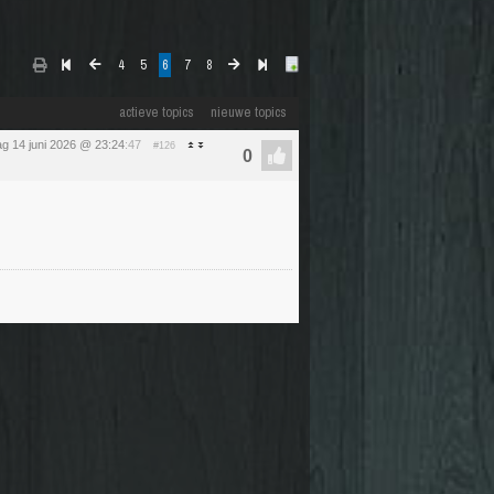
4
5
6
7
8
actieve topics
nieuwe topics
g 14 juni 2026 @ 23:24
:47
#126