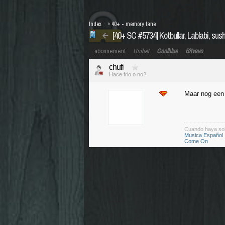
Index
»
40+ - memory lane
[40+ SC #5734] Kotbullar, Lablabi, sushi
abonnement
Unibet
Coolblue
Bitvavo
chufi
Hace frio o no?
Maar nog een 
Cuando haya so
Musica Español
Come On