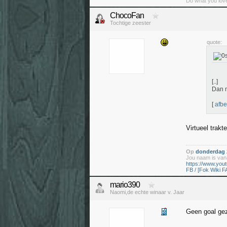
Do what you love
ChocoFan
Tochtige zeester
quote:
[..]
Dan m
[
afbe
Virtueel trakt
Op
donderdag 2
Jou naam is vana
https://www.yo
FB / [Fok Wiki F
mario390
Naomi,de echte winaar v. Jaar
Geen goal gez