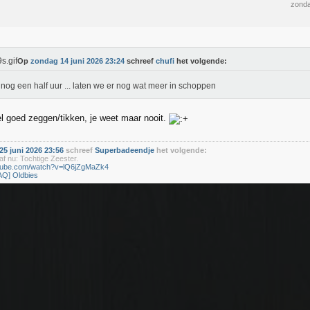
zonda
Op
zondag 14 juni 2026 23:24
schreef
chufi
het volgende:
nog een half uur ... laten we er nog wat meer in schoppen
l goed zeggen/tikken, je weet maar nooit.
5 juni 2026 23:56
schreef
Superbadeendje
het volgende:
f nu: Tochtige Zeester.
utube.com/watch?v=lQ6jZgMaZk4
AQ] Oldbies