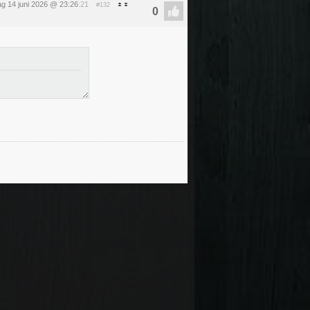
g 14 juni 2026 @ 23:26
:21
#132