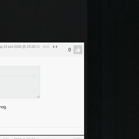
g 14 juni 2026 @ 23:26
:26
#133
 nog.