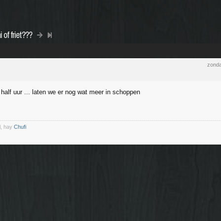
 of friet???
zonda
half uur ... laten we er nog wat meer in schoppen
l, hay
Chufi