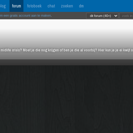
log
forum
fotoboek
chat
zoeken
dm
om een gratis account aan te maken
.
midlife crisis? Moet je die nog krijgen of ben je die al voorbij? Hier kun je je ei kwi