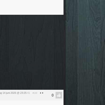
g 14 juni 2026 @ 23:25
:41
#130