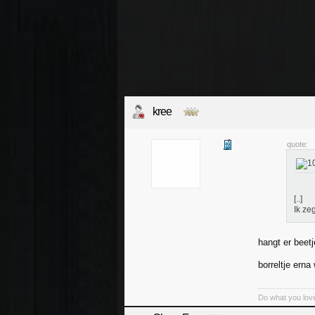
kree
quote:
[..]
Ik ze
hangt er beetj
borreltje erna
Do what you love