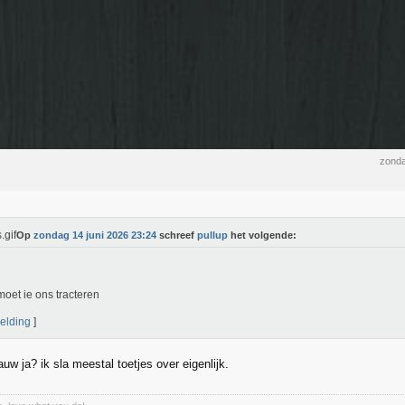
zonda
Op
zondag 14 juni 2026 23:24
schreef
pullup
het volgende:
oet ie ons tracteren
elding
]
uw ja? ik sla meestal toetjes over eigenlijk.