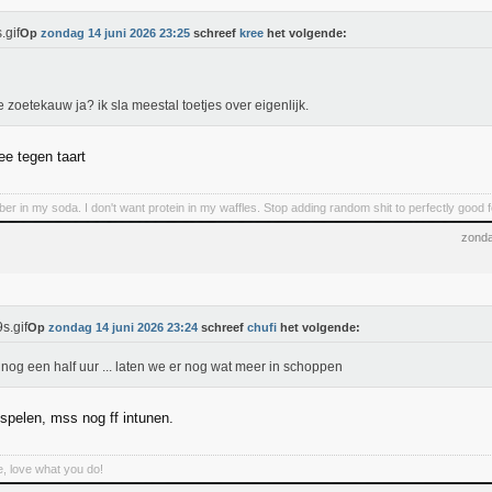
Op
zondag 14 juni 2026 23:25
schreef
kree
het volgende:
e zoetekauw ja? ik sla meestal toetjes over eigenlijk.
ee tegen taart
iber in my soda. I don't want protein in my waffles. Stop adding random shit to perfectly good 
zonda
Op
zondag 14 juni 2026 23:24
schreef
chufi
het volgende:
nog een half uur ... laten we er nog wat meer in schoppen
spelen, mss nog ff intunen.
, love what you do!