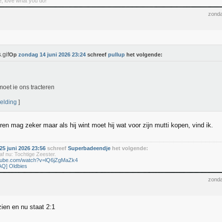
, love what you do!
zonda
Op
zondag 14 juni 2026 23:24
schreef
pullup
het volgende:
oet ie ons tracteren
elding
]
eren mag zeker maar als hij wint moet hij wat voor zijn mutti kopen, vind ik.
5 juni 2026 23:56
schreef
Superbadeendje
het volgende:
f nu: Tochtige Zeester.
utube.com/watch?v=lQ6jZgMaZk4
AQ] Oldbies
zonda
ien en nu staat 2:1