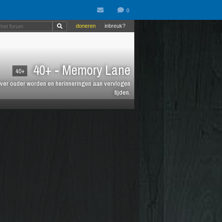
doneren
inbreuk?
40+ - Memory Lane
40+
jt over ouder worden en herinneringen aan vervlogen
tijden.