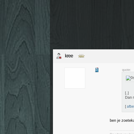
kree
quote:
[..]
Dan m
[
afbe
ben je zoeteka