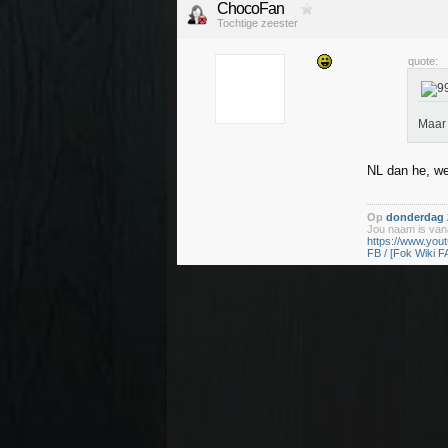
ChocoFan
Tochtige zeester
quote:
Maar 
NL dan he, we
Op
donderdag 2
Jou naam is vana
https://www.yo
FB / [Fok Wiki F