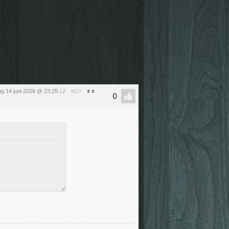
g 14 juni 2026 @ 23:25
:12
#127