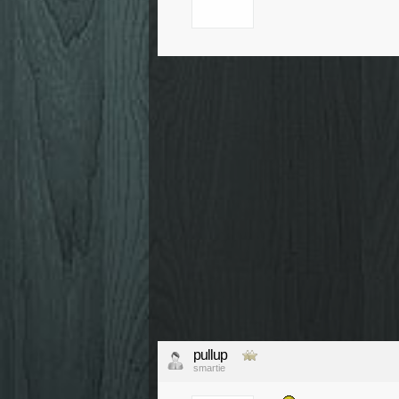
pullup
smartie