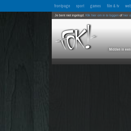
frontpage
sport
games
film & tv
web
Je bent niet ingelogd.
Klik hier om in te loggen
of
hier 
Midden in een 