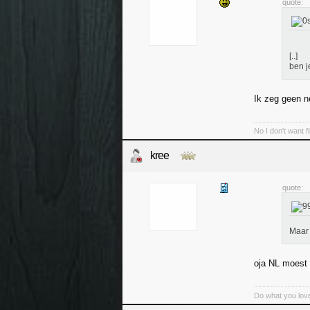
quote:
[..]
ben j
Ik zeg geen n
No I don't want f
kree
quote:
Maar 
oja NL moest 
Do what you love