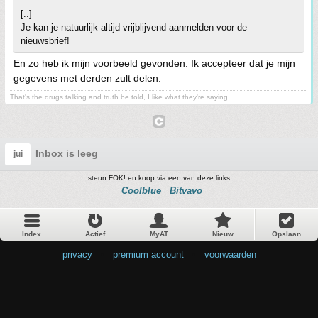
[..]
Je kan je natuurlijk altijd vrijblijvend aanmelden voor de
nieuwsbrief!
En zo heb ik mijn voorbeeld gevonden. Ik accepteer dat je mijn
gegevens met derden zult delen.
That's the drugs talking and truth be told, I like what they're saying.
Inbox is leeg
jui
steun FOK! en koop via een van deze links
Coolblue
Bitvavo
Index
Actief
MyAT
Nieuw
Opslaan
privacy
•
premium account
•
voorwaarden