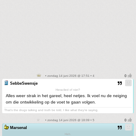
• zondag 14 juni 2026 @ 17:51 • 4
SebbeSwensje
Heraclied of niet?
Alles weer strak in het gareel, heel netjes. Ik voel nu de neiging
om die ontwikkeling op de voet te gaan volgen.
That's the drugs talking and truth be told, I like what they're saying.
• zondag 14 juni 2026 @ 18:09 • 5
Marsenal
Heh.