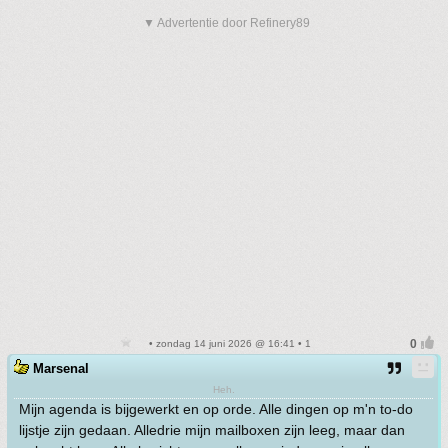
▼ Advertentie door Refinery89
• zondag 14 juni 2026 @ 16:41 • 1
Marsenal
Heh.
Mijn agenda is bijgewerkt en op orde. Alle dingen op m'n to-do
lijstje zijn gedaan. Alledrie mijn mailboxen zijn leeg, maar dan