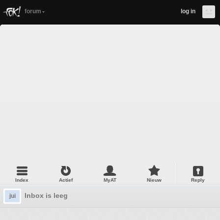
forum
log in
Index
Actief
MyAT
Nieuw
Reply
Inbox is leeg
jui