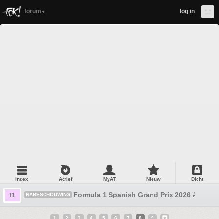
forum
log in
Index
Actief
MyAT
Nieuw
Dicht
Formula 1 Spanish Grand Prix 2026 #5 Merc
f1
NABESCHOUWING
1
2
3
4
5
6
7
8
9