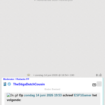
▼ Advertentie door Refinery89
• zondag 14 juni 2026 @ 19:54 • 190
Moderator / Redactie FP
TheStigsDutchCousin
Brabo Bastard
Op
zondag 14 juni 2026 19:53
schreef
ESF1Gamer
het
volgende: