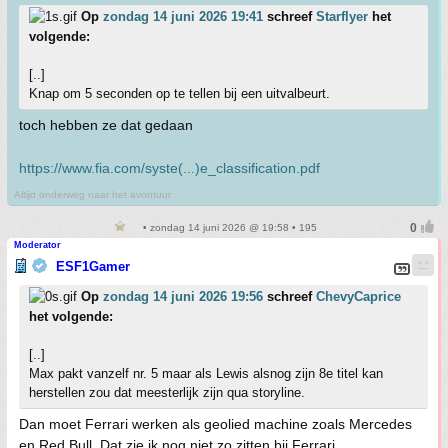
Op
zondag 14 juni 2026 19:41
schreef
Starflyer
het
volgende:
[..]
Knap om 5 seconden op te tellen bij een uitvalbeurt.
toch hebben ze dat gedaan
https://www.fia.com/syste(...)e_classification.pdf
Altijd onderweg naar het avontuur
• zondag 14 juni 2026 @ 19:58 • 195
Moderator
ESF1Gamer
Op
zondag 14 juni 2026 19:56
schreef
ChevyCaprice
het volgende:
[..]
Max pakt vanzelf nr. 5 maar als Lewis alsnog zijn 8e titel kan
herstellen zou dat meesterlijk zijn qua storyline.
Dan moet Ferrari werken als geolied machine zoals Mercedes
en Red Bull. Dat zie ik nog niet zo zitten bij Ferrari.