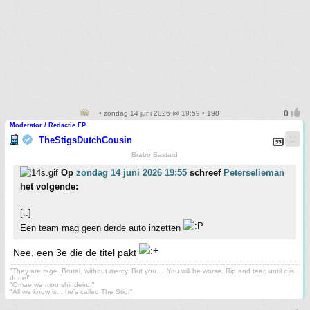
• zondag 14 juni 2026 @ 19:59 • 198
Moderator / Redactie FP
TheStigsDutchCousin
Brabo Bastard
Op
zondag 14 juni 2026 19:55
schreef
Peterselieman
het volgende:
[..]
Een team mag geen derde auto inzetten
Nee, een 3e die de titel pakt
"They are rage. Brutal, without mercy. But you.... You will be worse. Rip and tear, until it is
done!"
"Omae wa mou shindeiru."
"All we know is... he's called The Stig!"