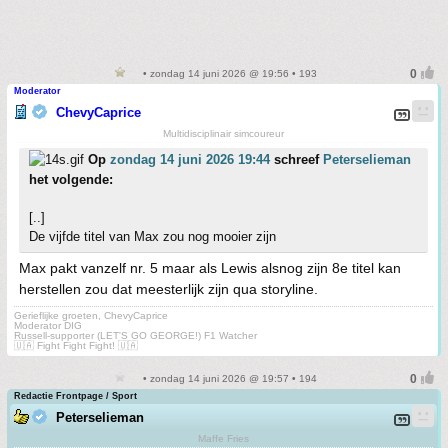
• zondag 14 juni 2026 @ 19:56 • 193
Moderator
ChevyCaprice
Multidisciplinair simcoureur
Op
zondag 14 juni 2026 19:44
schreef
Peterselieman
het volgende:
[..]
De vijfde titel van Max zou nog mooier zijn
Max pakt vanzelf nr. 5 maar als Lewis alsnog zijn 8e titel kan
herstellen zou dat meesterlijk zijn qua storyline.
Gerieflijke groeten, ChevyCaprice
Moderator DIG
Russell-supporter (LET'S GO GEORGE!) F1 Watcher
🇺🇦 Fight Fight Fight! 🇺🇦
• zondag 14 juni 2026 @ 19:57 • 194
Redactie Frontpage / Sport
Peterselieman
Maffe Fries