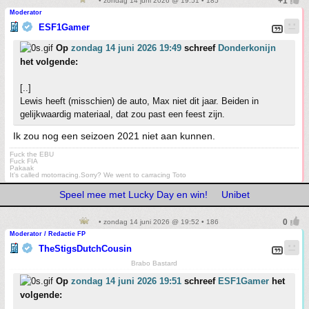
• zondag 14 juni 2026 @ 19:51 • 185
Moderator
ESF1Gamer
Op
zondag 14 juni 2026 19:49
schreef
Donderkonijn
het volgende:
[..]
Lewis heeft (misschien) de auto, Max niet dit jaar. Beiden in
gelijkwaardig materiaal, dat zou past een feest zijn.
Ik zou nog een seizoen 2021 niet aan kunnen.
Fuck the EBU
Fuck FIA
Pakaak
It's called motorracing.Sorry? We went to carracing Toto
Speel mee met Lucky Day en win!
Unibet
• zondag 14 juni 2026 @ 19:52 • 186
Moderator / Redactie FP
TheStigsDutchCousin
Brabo Bastard
Op
zondag 14 juni 2026 19:51
schreef
ESF1Gamer
het
volgende: