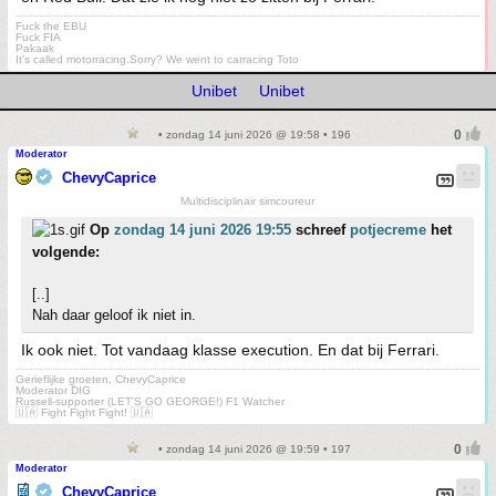
Fuck the EBU
Fuck FIA
Pakaak
It's called motorracing.Sorry? We went to carracing Toto
Unibet
Unibet
• zondag 14 juni 2026 @ 19:58 • 196
Moderator
ChevyCaprice
Multidisciplinair simcoureur
Op
zondag 14 juni 2026 19:55
schreef
potjecreme
het
volgende:
[..]
Nah daar geloof ik niet in.
Ik ook niet. Tot vandaag klasse execution. En dat bij Ferrari.
Gerieflijke groeten, ChevyCaprice
Moderator DIG
Russell-supporter (LET'S GO GEORGE!) F1 Watcher
🇺🇦 Fight Fight Fight! 🇺🇦
• zondag 14 juni 2026 @ 19:59 • 197
Moderator
ChevyCaprice