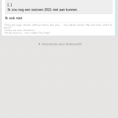
[..]
Ik zou nog een seizoen 2021 niet aan kunnen.
Ik ook niet.
"They are rage. Brutal, without mercy. But you.... You will be worse. Rip and tear, until it is
done!"
"Omae wa mou shindeiru."
"All we know is... he's called The Stig!"
▼ Advertentie door Refinery89