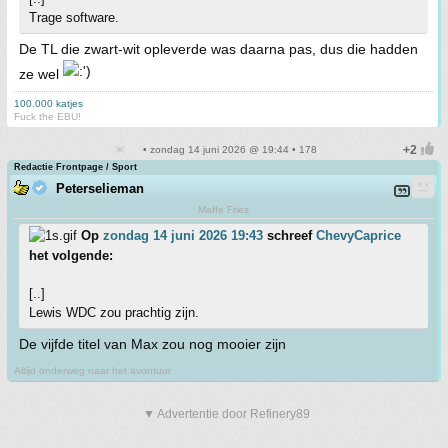
Trage software.
De TL die zwart-wit opleverde was daarna pas, dus die hadden
ze wel
100.000 katjes
Fuck the EBU!
• zondag 14 juni 2026 @ 19:44 • 178
Redactie Frontpage / Sport
Peterselieman
Maffe Fries
Op
zondag 14 juni 2026 19:43
schreef
ChevyCaprice
het volgende:
[..]
Lewis WDC zou prachtig zijn.
De vijfde titel van Max zou nog mooier zijn
Altijd onderweg naar het avontuur
▼ Advertentie door Refinery89