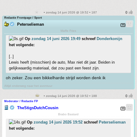
• zondag 14 juni 2026 @ 19:52 • 187
Redactie Frontpage / Sport
Peterselieman
Maffe Fries
Op
zondag 14 juni 2026 19:49
schreef
Donderkonijn
het volgende:
[..]
Lewis heeft (misschien) de auto, Max niet dit jaar. Beiden in
gelijkwaardig materiaal, dat zou past een feest zijn.
oh zeker. Zou een bikkelharde strijd worden denk ik
Altijd onderweg naar het avontuur
• zondag 14 juni 2026 @ 19:52 • 188
Moderator / Redactie FP
TheStigsDutchCousin
Brabo Bastard
Op
zondag 14 juni 2026 19:52
schreef
Peterselieman
het volgende: