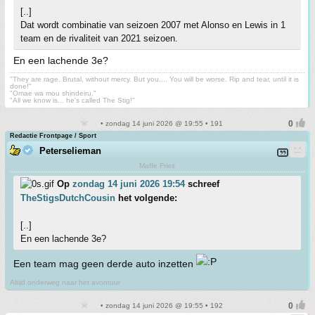
[..]
Dat wordt combinatie van seizoen 2007 met Alonso en Lewis in 1
team en de rivaliteit van 2021 seizoen.
En een lachende 3e?
"They are rage. Brutal, without mercy. But you.... You will be worse. Rip and tear, until it is
done!"
"Omae wa mou shindeiru."
"All we know is... he's called The Stig!"
• zondag 14 juni 2026 @ 19:55 • 191
Redactie Frontpage / Sport
Peterselieman
Maffe Fries
Op
zondag 14 juni 2026 19:54
schreef
TheStigsDutchCousin
het volgende:
[..]
En een lachende 3e?
Een team mag geen derde auto inzetten
Altijd onderweg naar het avontuur
• zondag 14 juni 2026 @ 19:55 • 192