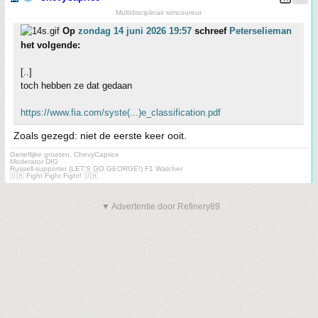
Multidisciplinair simcoureur
Op
zondag 14 juni 2026 19:57
schreef
Peterselieman
het volgende:
[..]
toch hebben ze dat gedaan
https://www.fia.com/syste(...)e_classification.pdf
Zoals gezegd: niet de eerste keer ooit.
Gerieflijke groeten, ChevyCaprice
Moderator DIG
Russell-supporter (LET'S GO GEORGE!) F1 Watcher
🇺🇦 Fight Fight Fight! 🇺🇦
▼ Advertentie door Refinery89