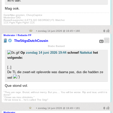
90% dan.
Mag ook.
Gerieflijke groeten, ChevyCaprice
Moderator DIG
Russell-supporter (LET'S GO GEORGE!) F1 Watcher
🇺🇦 Fight Fight Fight! 🇺🇦
• zondag 14 juni 2026 @ 19:45 • 180
Moderator / Redactie FP
TheStigsDutchCousin
Brabo Bastard
Op
zondag 14 juni 2026 19:44
schreef
Nattekat
het
volgende:
[..]
De TL die zwart-wit opleverde was daarna pas, dus die hadden ze
wel
Que stond vol.
"They are rage. Brutal, without mercy. But you.... You will be worse. Rip and tear, until it is
done!"
"Omae wa mou shindeiru."
"All we know is... he's called The Stig!"
• zondag 14 juni 2026 @ 19:49 • 181
Moderator