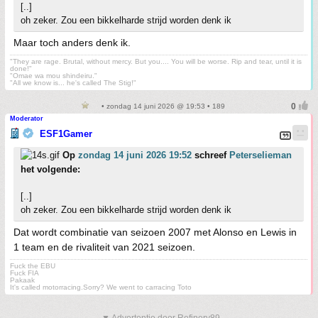
[..]
oh zeker. Zou een bikkelharde strijd worden denk ik
Maar toch anders denk ik.
"They are rage. Brutal, without mercy. But you.... You will be worse. Rip and tear, until it is
done!"
"Omae wa mou shindeiru."
"All we know is... he's called The Stig!"
• zondag 14 juni 2026 @ 19:53 • 189
Moderator
ESF1Gamer
Op
zondag 14 juni 2026 19:52
schreef
Peterselieman
het volgende:
[..]
oh zeker. Zou een bikkelharde strijd worden denk ik
Dat wordt combinatie van seizoen 2007 met Alonso en Lewis in
1 team en de rivaliteit van 2021 seizoen.
Fuck the EBU
Fuck FIA
Pakaak
It's called motorracing.Sorry? We went to carracing Toto