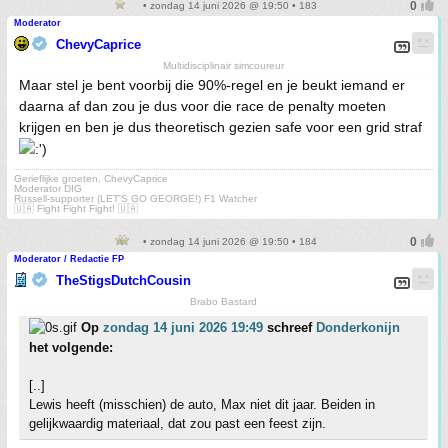
• zondag 14 juni 2026 @ 19:50 • 183
Moderator
ChevyCaprice
Multidisciplinair simcoureur
Maar stel je bent voorbij die 90%-regel en je beukt iemand er
daarna af dan zou je dus voor die race de penalty moeten
krijgen en ben je dus theoretisch gezien safe voor een grid straf
Gerieflijke groeten, ChevyCaprice
Moderator DIG
Russell-supporter (LET'S GO GEORGE!) F1 Watcher
🇺🇦 Fight Fight Fight! 🇺🇦
• zondag 14 juni 2026 @ 19:50 • 184
Moderator / Redactie FP
TheStigsDutchCousin
Brabo Bastard
Op
zondag 14 juni 2026 19:49
schreef
Donderkonijn
het volgende:
[..]
Lewis heeft (misschien) de auto, Max niet dit jaar. Beiden in
gelijkwaardig materiaal, dat zou past een feest zijn.