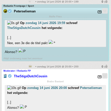
• zondag 14 juni 2026 @ 20:00 • 199
Redactie Frontpage / Sport
Peterselieman
Maffe Fries
Op
zondag 14 juni 2026 19:59
schreef
TheStigsDutchCousin
het volgende:
[..]
Nee, een 3e die de titel pakt
Alonso?
Altijd onderweg naar het avontuur
• zondag 14 juni 2026 @ 20:00 • 200
Moderator / Redactie FP
TheStigsDutchCousin
Brabo Bastard
Op
zondag 14 juni 2026 20:00
schreef
Peterselieman
het volgende:
[..]
Alonso?