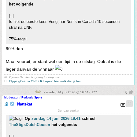
het volgende:
[..]
Is niet de eerste keer. Vorig jaar Norris in Canada 10 seconden
straf na DNF.
75%-regel.
90% dan.
Maar vooruit, er staat wel een tijd in de uitslag. Ook al is die
lager danvan de winnaar
No Dyson Barrier is going to stop me!
UI:
FlippingCoin in ONZ / Ik bepaal hier welk dier jij bent
• zondag 14 juni 2026 @ 19:44 • 177
Moderator / Redactie Sport
Nattekat
De roze zeekat
Op
zondag 14 juni 2026 19:41
schreef
TheStigsDutchCousin
het volgende:
[..]