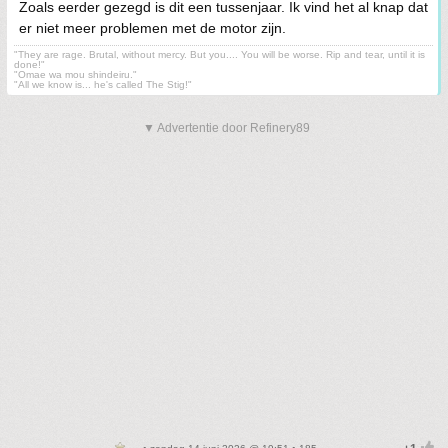
Zoals eerder gezegd is dit een tussenjaar. Ik vind het al knap dat
er niet meer problemen met de motor zijn.
"They are rage. Brutal, without mercy. But you.... You will be worse. Rip and tear, until it is
done!"
"Omae wa mou shindeiru."
"All we know is... he's called The Stig!"
▼ Advertentie door Refinery89