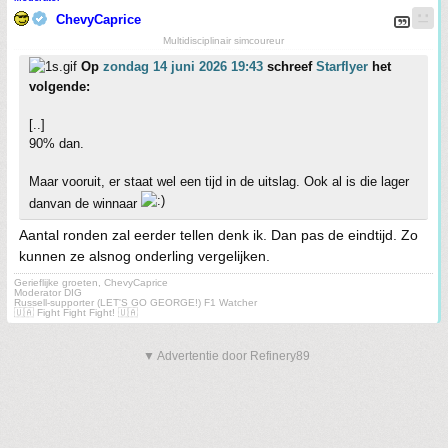
ChevyCaprice
Multidisciplinair simcoureur
Op
zondag 14 juni 2026 19:43
schreef
Starflyer
het
volgende:
[..]
90% dan.
Maar vooruit, er staat wel een tijd in de uitslag. Ook al is die lager
danvan de winnaar
Aantal ronden zal eerder tellen denk ik. Dan pas de eindtijd. Zo
kunnen ze alsnog onderling vergelijken.
Gerieflijke groeten, ChevyCaprice
Moderator DIG
Russell-supporter (LET'S GO GEORGE!) F1 Watcher
🇺🇦 Fight Fight Fight! 🇺🇦
▼ Advertentie door Refinery89