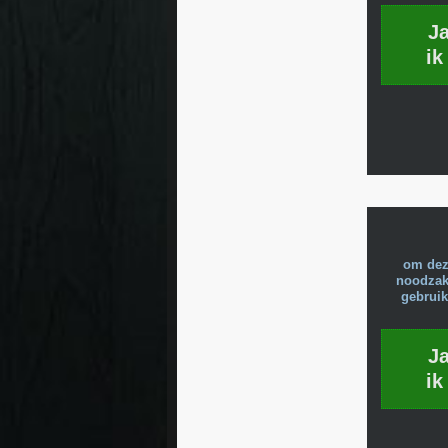
J
ik
om dez
noodzake
gebruik
J
ik