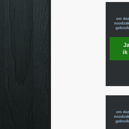
om dez
noodzake
gebruik
J
ik
om dez
noodzake
gebruik