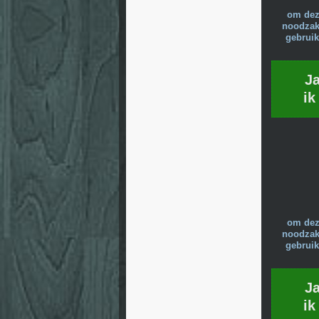
om dez
noodzake
gebruik
J
ik
om dez
noodzake
gebruik
J
ik