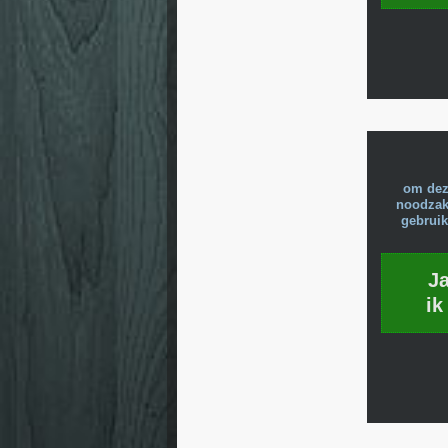
om dez
noodzake
gebruik
J
ik