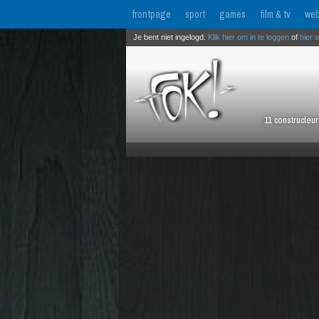
frontpage
sport
games
film & tv
web
Je bent niet ingelogd.
Klik hier om in te loggen
of
hier 
11 constructeu