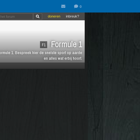
doneren
inbreuk?
Formule 1
F1
 Formule 1. Bespreek hier de snelste sport op aarde
en alles wat erbij hoort.