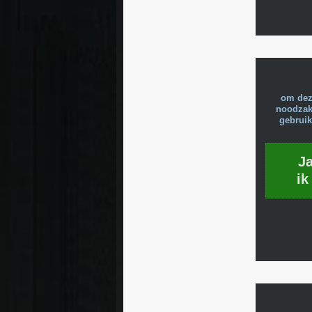
om dez
noodzake
gebruik
J
ik