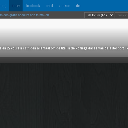
log
forum
fotoboek
chat
zoeken
dm
om een gratis account aan te maken
.
rs en 22 coureurs strijden allemaal om de titel in de koningsklasse van de autosport: