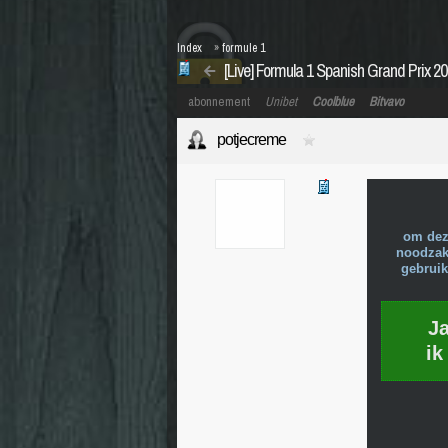
Index
»
formule 1
[Live] Formula 1 Spanish Grand Prix 2
abonnement
Unibet
Coolblue
Bitvavo
potjecreme
om dez
noodzake
gebruik
J
ik