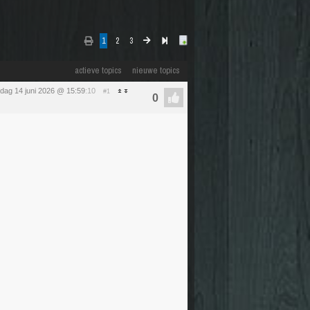
1
2
3
actieve topics
nieuwe topics
dag 14 juni 2026 @ 15:59
:10
#1