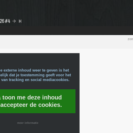
026 #4
zon
e externe inhoud weer te geven is het
lijk dat je toestemming geeft voor het
 van tracking en social mediacookies.
a toon me deze inhoud
 accepteer de cookies.
meer informatie