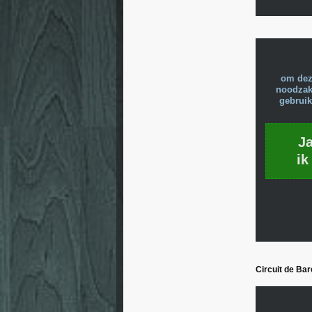
om dez
noodzake
gebruik
J
ik
Circuit de Ba