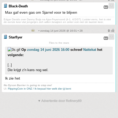
Black-Death
Max gaf even gas om Sjarrel voor te blijven
Edgar Davids over Danny Buijs na Ajax-Feyenoord (4-1, 4/2/07):
Luister eens, het is niet
de eerste keer dat jongetjes zich willen bewijzen en zeker ook niet de laatste keer
.
• zondag 14 juni 2026 @ 16:01 • 28
Starflyer
Flies to the stars
Op
zondag 14 juni 2026 16:00
schreef
Nattekat
het
volgende:
[..]
Die krijgt z'n kans nog wel.
Ik zie het
No Dyson Barrier is going to stop me!
UI:
FlippingCoin in ONZ / Ik bepaal hier welk dier jij bent
▼ Advertentie door Refinery89