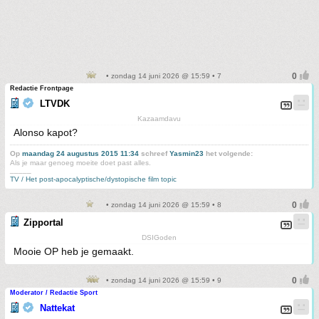
• zondag 14 juni 2026 @ 15:59 • 7
Redactie Frontpage
LTVDK
Kazaamdavu
Alonso kapot?
Op
maandag 24 augustus 2015 11:34
schreef
Yasmin23
het volgende:
Als je maar genoeg moeite doet past alles.
_____
TV / Het post-apocalyptische/dystopische film topic
• zondag 14 juni 2026 @ 15:59 • 8
Zipportal
DSIGoden
Mooie OP heb je gemaakt.
• zondag 14 juni 2026 @ 15:59 • 9
Moderator / Redactie Sport
Nattekat