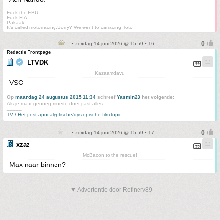
Fuck the EBU
Fuck FIA
Pakaak
It's called motorracing.Sorry? We went to carracing Toto
• zondag 14 juni 2026 @ 15:59 • 16
Redactie Frontpage
LTVDK
Kazaamdavu
VSC
Op
maandag 24 augustus 2015 11:34
schreef
Yasmin23
het volgende:
Als je maar genoeg moeite doet past alles.
_____
TV / Het post-apocalyptische/dystopische film topic
• zondag 14 juni 2026 @ 15:59 • 17
xzaz
McBacon to the rescue!
Max naar binnen?
▼ Advertentie door Refinery89