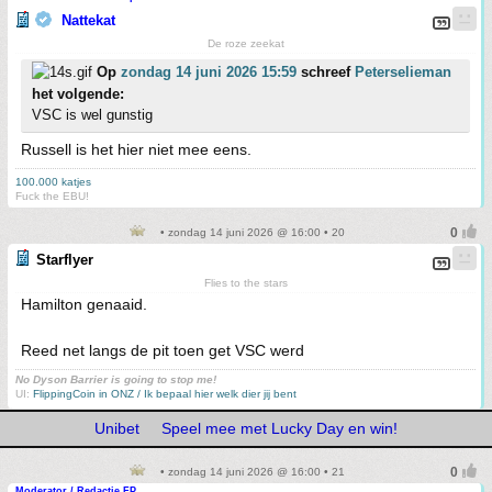
Nattekat
De roze zeekat
Op
zondag 14 juni 2026 15:59
schreef
Peterselieman
het volgende:
VSC is wel gunstig
Russell is het hier niet mee eens.
100.000 katjes
Fuck the EBU!
• zondag 14 juni 2026 @ 16:00 • 20
Starflyer
Flies to the stars
Hamilton genaaid.
Reed net langs de pit toen get VSC werd
No Dyson Barrier is going to stop me!
UI:
FlippingCoin in ONZ / Ik bepaal hier welk dier jij bent
Unibet
Speel mee met Lucky Day en win!
• zondag 14 juni 2026 @ 16:00 • 21
Moderator / Redactie FP