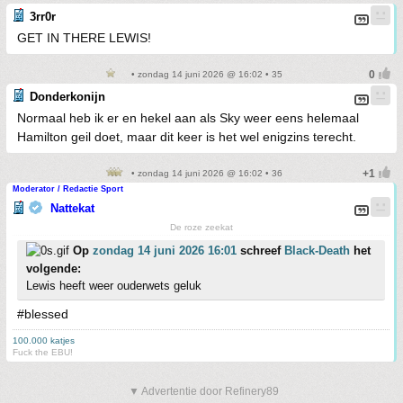
3rr0r
GET IN THERE LEWIS!
• zondag 14 juni 2026 @ 16:02 • 35
Donderkonijn
Normaal heb ik er en hekel aan als Sky weer eens helemaal
Hamilton geil doet, maar dit keer is het wel enigzins terecht.
• zondag 14 juni 2026 @ 16:02 • 36
Moderator / Redactie Sport
Nattekat
De roze zeekat
Op
zondag 14 juni 2026 16:01
schreef
Black-Death
het
volgende:
Lewis heeft weer ouderwets geluk
#blessed
100.000 katjes
Fuck the EBU!
▼ Advertentie door Refinery89