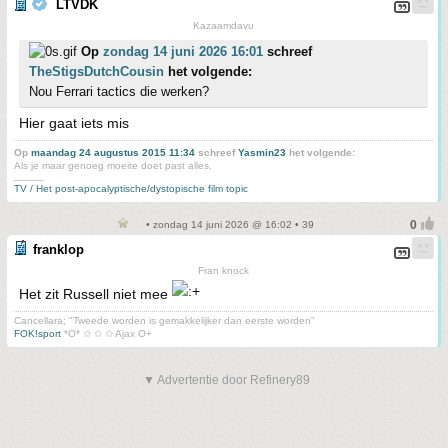
LTVDK
Kazaamdavu
Op
zondag 14 juni 2026 16:01
schreef
TheStigsDutchCousin
het volgende:
Nou Ferrari tactics die werken?
Hier gaat iets mis
Op
maandag 24 augustus 2015 11:34
schreef
Yasmin23
het volgende:
Als je maar genoeg moeite doet past alles.
_____
TV / Het post-apocalyptische/dystopische film topic
• zondag 14 juni 2026 @ 16:02 • 39
franklop
Fran knock
Het zit Russell niet mee
Cancellara; "Tweede worden is gemakkelijker dan eerste worden"
FOK!sport
*O* ✩ ✩ ✩ Ajax O+
▼ Advertentie door Refinery89