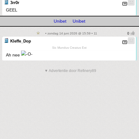
3rr0r
GEEL
Unibet
Unibet
• zondag 14 juni 2026 @ 15:59 • 11
Kleffe_Dop
Sic Mundus Creatus Est
Ah nee
▼ Advertentie door Refinery89