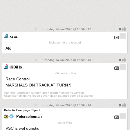
• zondag 14 juni 2026 @ 15:59 • 12
xzaz
McBacon to the rescue!
Alo
• zondag 14 juni 2026 @ 15:59 • 13
HiDiHo
hdhmedia.online
Race Control
MARSHALS ON TRACK AT TURN 9
Aan mijn uitspraken kunnen geen rechten ontleend worden
Uitspraken uit het verleden geven geen garantie voor de toekomst
• zondag 14 juni 2026 @ 15:59 • 14
Redactie Frontpage / Sport
Peterselieman
Maffe Fries
VSC is wel gunstig