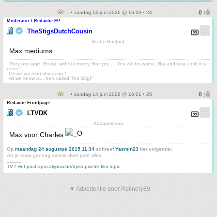
• zondag 14 juni 2026 @ 16:00 • 24
Moderator / Redactie FP
TheStigsDutchCousin
Brabo Bastard
Max mediums.
"They are rage. Brutal, without mercy. But you.... You will be worse. Rip and tear, until it is
done!"
"Omae wa mou shindeiru."
"All we know is... he's called The Stig!"
• zondag 14 juni 2026 @ 16:01 • 25
Redactie Frontpage
LTVDK
Kazaamdavu
Max voor Charles
Op
maandag 24 augustus 2015 11:34
schreef
Yasmin23
het volgende:
Als je maar genoeg moeite doet past alles.
_____
TV / Het post-apocalyptische/dystopische film topic
▼ Advertentie door Refinery89