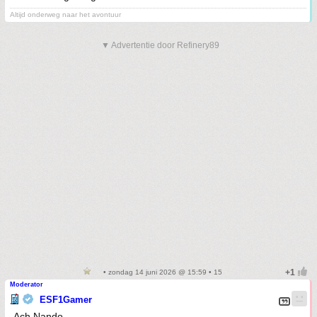
Altijd onderweg naar het avontuur
▼ Advertentie door Refinery89
• zondag 14 juni 2026 @ 15:59 • 15
Moderator
ESF1Gamer
Ach Nando.