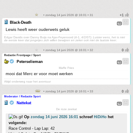
• zondag 14 juni 2026 @ 16:01 • 31
Black-Death
Lewis heeft weer ouderwets geluk
Edgar Davids over Danny Buijs na Ajax-Feyenoord (4-1, 4/2/07):
Luister eens, het is niet
de eerste keer dat jongetjes zich willen bewijzen en zeker ook niet de laatste keer
.
• zondag 14 juni 2026 @ 16:01 • 32
Redactie Frontpage / Sport
Peterselieman
Maffe Fries
mooi dat Merc er voor moet werken
Altijd onderweg naar het avontuur
• zondag 14 juni 2026 @ 16:01 • 33
Moderator / Redactie Sport
Nattekat
De roze zeekat
Op
zondag 14 juni 2026 16:01
schreef
HiDiHo
het
volgende:
Race Control - Lap Lap: 42