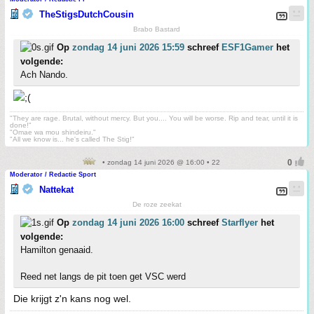
TheStigsDutchCousin
Brabo Bastard
Op
zondag 14 juni 2026 15:59
schreef
ESF1Gamer
het
volgende:
Ach Nando.
"They are rage. Brutal, without mercy. But you.... You will be worse. Rip and tear, until it is
done!"
"Omae wa mou shindeiru."
"All we know is... he's called The Stig!"
• zondag 14 juni 2026 @ 16:00 • 22
Moderator / Redactie Sport
Nattekat
De roze zeekat
Op
zondag 14 juni 2026 16:00
schreef
Starflyer
het
volgende:
Hamilton genaaid.
Reed net langs de pit toen get VSC werd
Die krijgt z'n kans nog wel.