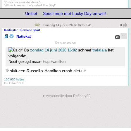
"Omae wa mou shindeiru."
"All we know is... he's called The Stig!"
Unibet
Speel mee met Lucky Day en win!
• zondag 14 juni 2026 @ 16:02 • 41
Moderator / Redactie Sport
Nattekat
De roze zeekat
Op
zondag 14 juni 2026 16:02
schreef
tralalala
het
volgende:
Nooit gezegd maar; Hup Hamilton
Ik sluit een Russell x Hamilton crash niet uit.
100.000 katjes
Fuck the EBU!
▼ Advertentie door Refinery89