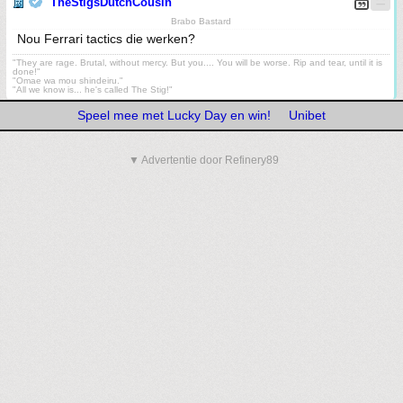
TheStigsDutchCousin
Brabo Bastard
Nou Ferrari tactics die werken?
"They are rage. Brutal, without mercy. But you.... You will be worse. Rip and tear, until it is
done!"
"Omae wa mou shindeiru."
"All we know is... he's called The Stig!"
Speel mee met Lucky Day en win!
Unibet
▼ Advertentie door Refinery89