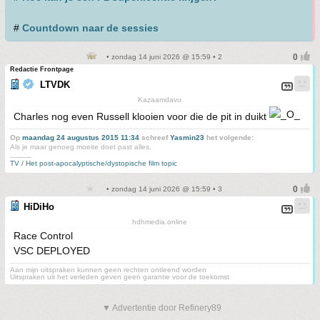
#
Countdown naar de sessies
• zondag 14 juni 2026 @ 15:59 • 2
Redactie Frontpage
LTVDK
Kazaamdavu
Charles nog even Russell klooien voor die de pit in duikt
Op
maandag 24 augustus 2015 11:34
schreef
Yasmin23
het volgende:
Als je maar genoeg moeite doet past alles.
_____
TV / Het post-apocalyptische/dystopische film topic
• zondag 14 juni 2026 @ 15:59 • 3
HiDiHo
hdhmedia.online
Race Control
VSC DEPLOYED
Aan mijn uitspraken kunnen geen rechten ontleend worden
Uitspraken uit het verleden geven geen garantie voor de toekomst
▼ Advertentie door Refinery89