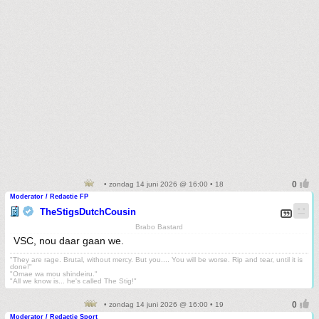
• zondag 14 juni 2026 @ 16:00 • 18
Moderator / Redactie FP
TheStigsDutchCousin
Brabo Bastard
VSC, nou daar gaan we.
"They are rage. Brutal, without mercy. But you.... You will be worse. Rip and tear, until it is
done!"
"Omae wa mou shindeiru."
"All we know is... he's called The Stig!"
• zondag 14 juni 2026 @ 16:00 • 19
Moderator / Redactie Sport