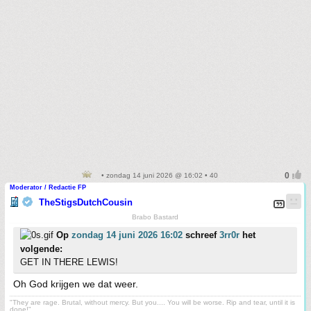
• zondag 14 juni 2026 @ 16:02 • 40
Moderator / Redactie FP
TheStigsDutchCousin
Brabo Bastard
Op
zondag 14 juni 2026 16:02
schreef
3rr0r
het
volgende:
GET IN THERE LEWIS!
Oh God krijgen we dat weer.
"They are rage. Brutal, without mercy. But you.... You will be worse. Rip and tear, until it is
done!"