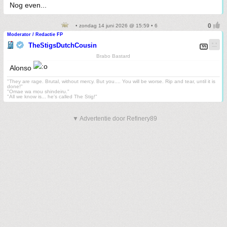
Nog even...
• zondag 14 juni 2026 @ 15:59 • 6
Moderator / Redactie FP
TheStigsDutchCousin
Brabo Bastard
Alonso
"They are rage. Brutal, without mercy. But you.... You will be worse. Rip and tear, until it is
done!"
"Omae wa mou shindeiru."
"All we know is... he's called The Stig!"
▼ Advertentie door Refinery89