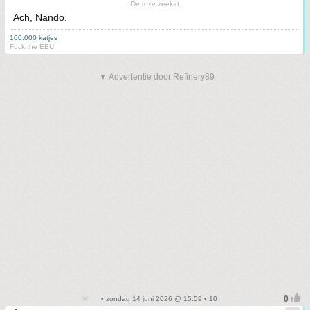
De roze zeekat
Ach, Nando.
100.000 katjes
Fuck the EBU!
▼ Advertentie door Refinery89
• zondag 14 juni 2026 @ 15:59 • 10