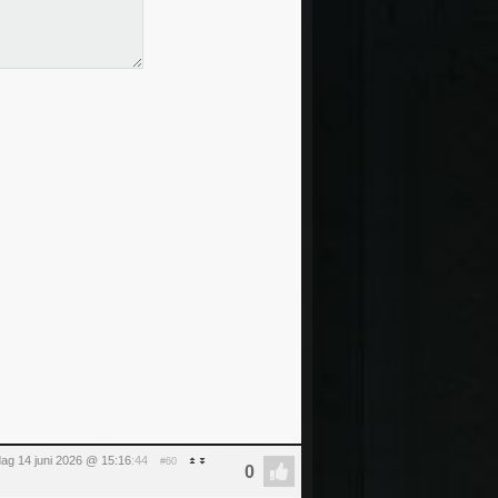
ag 14 juni 2026 @ 15:16
:44
#60