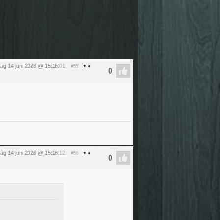
ag 14 juni 2026 @ 15:16
:01
#55
ag 14 juni 2026 @ 15:16
:12
#56