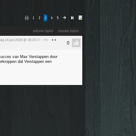
1
2
3
4
5
actieve topics
nieuwe topics
ag 14 juni 2026 @ 15:15
:07
#51
t succes van Max Verstappen door
erkroppen dat Verstappen een