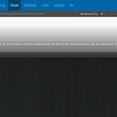
log
forum
fotoboek
chat
zoeken
dm
om een gratis account aan te maken
.
rs en 22 coureurs strijden allemaal om de titel in de koningsklasse van de autosport: