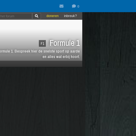
doneren
inbreuk?
Formule 1
F1
 Formule 1. Bespreek hier de snelste sport op aarde
en alles wat erbij hoort.