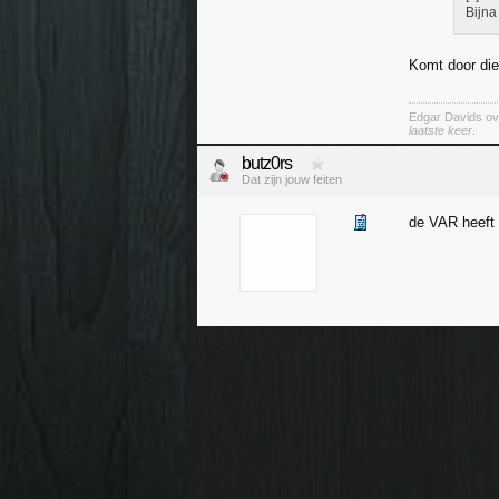
Bijna
Komt door die
Edgar Davids ov
laatste keer
.
butz0rs
Dat zijn jouw feiten
de VAR heeft e