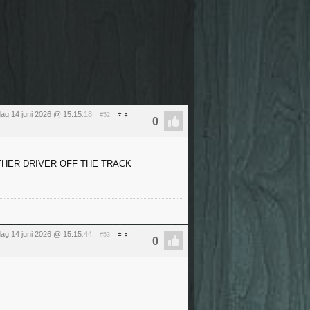
ag 14 juni 2026 @ 15:15
:18
#52
OTHER DRIVER OFF THE TRACK
ag 14 juni 2026 @ 15:15
:44
#53