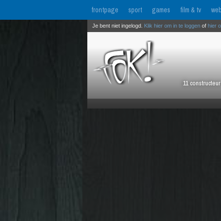
frontpage
sport
games
film & tv
web
Je bent niet ingelogd.
Klik hier om in te loggen
of
hier 
11 constructeu