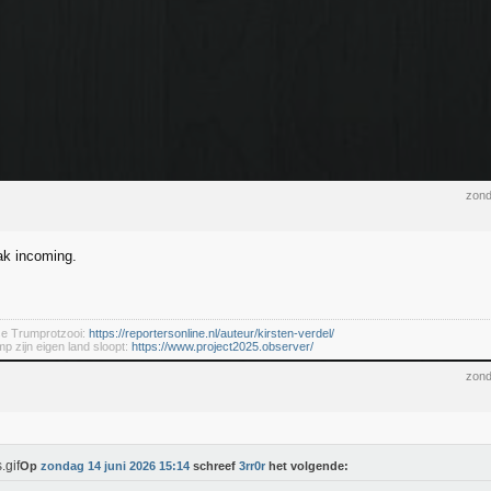
zond
ak incoming.
se Trumprotzooi:
https://reportersonline.nl/auteur/kirsten-verdel/
mp zijn eigen land sloopt:
https://www.project2025.observer/
zond
Op
zondag 14 juni 2026 15:14
schreef
3rr0r
het volgende: