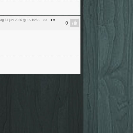
ag 14 juni 2026 @ 15:15
:55
#54