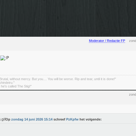
Moderator / Redactie FP
zond
e
rutal, without mercy. But you.... You will be worse. Rip and tear, until it is done!"
indeiru."
. he's called The Stig!"
zond
Op
zondag 14 juni 2026 15:14
schreef
PzKpfw
het volgende: