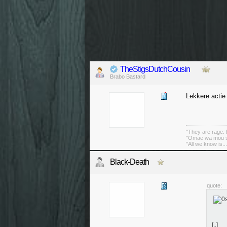
TheStigsDutchCousin
Brabo Bastard
Lekkere acti
"They are rage. B
"Omae wa mou sh
"All we know is..
Black-Death
quote:
[..]