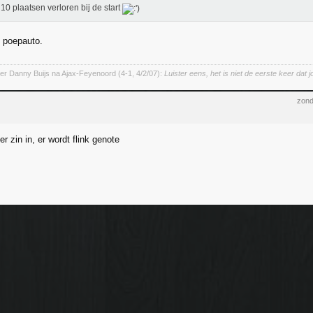
 10 plaatsen verloren bij de start
 poepauto.
er Danny Buijs na Ajax-Feyenoord (4-1, 4/2/07):
Luister eens, het is niet de eerste keer dat 
zond
r zin in, er wordt flink genote