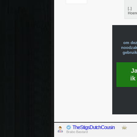
[..]
Hoer
om dez
noodzake
gebruik
J
ik
TheStigsDutchCousin
Brabo Bastard