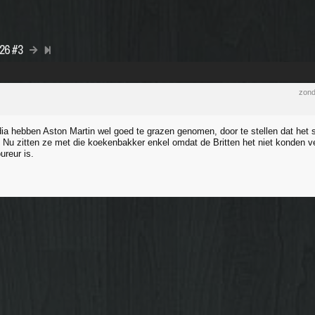
026 #3
zond
ia hebben Aston Martin wel goed te grazen genomen, door te stellen dat he
u zitten ze met die koekenbakker enkel omdat de Britten het niet konden v
ureur is.