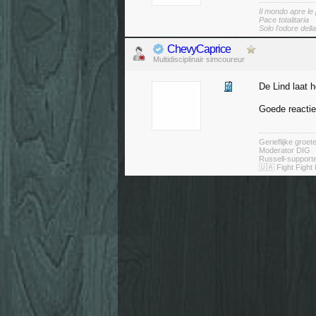
Il mondo apre le
Pace totalitaria
Solo l'odore dell
ChevyCaprice
Multidisciplinair simcoureur
De Lind laat 
Goede reactie
Gerieflijke groe
Moderator DIG
Russell-suppor
🇺🇦 Fight Fight 