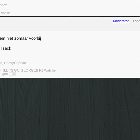
 porte
a morte.
Moderator
zond
hem niet zomaar voorbij
 Isack
ten, ChevyCaprice
ter (LET'S GO GEORGE!) F1 Watcher
Fight! 🇺🇦