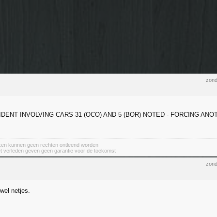
zond
CIDENT INVOLVING CARS 31 (OCO) AND 5 (BOR) NOTED - FORCING AN
aken kunnen geen rechten ontleend worden
et verleden geven geen garantie voor de toekomst
zond
wel netjes.