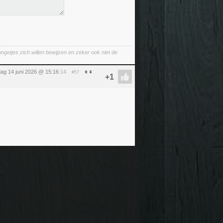
jongetjes zich willen bewijzen en zeker ook niet de
ag 14 juni 2026 @ 15:16
:14
#57