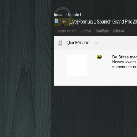
Index
»
formule 1
[Live] Formula 1 Spanish Grand Prix 2
abonnement
Unibet
Coolblue
Bitvavo
QuidProJoe
De Britse med
Newey kwam. N
surperieure co