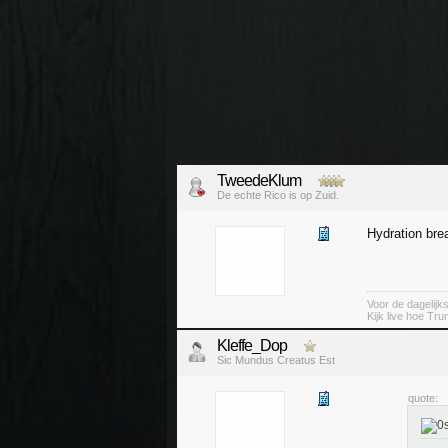
TweedeKlum
De echte Rico is op Zuid.
Hydration bre
Voor de dagelijk
Kijk live hoe Tru
Kleffe_Dop
Sic Mundus Creatus Est
quote: