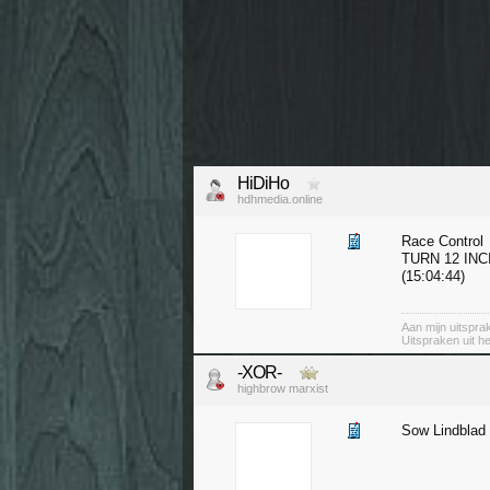
HiDiHo
hdhmedia.online
Race Control
TURN 12 IN
(15:04:44)
Aan mijn uitspr
Uitspraken uit h
-XOR-
highbrow marxist
Sow Lindblad 