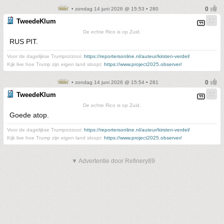
• zondag 14 juni 2026 @ 15:53 • 280
TweedeKlum
De echte Rico is op Zuid.
RUS PIT.
Voor de dagelijkse Trumprotzooi:
https://reportersonline.nl/auteur/kirsten-verdel/
Kijk live hoe Trump zijn eigen land sloopt:
https://www.project2025.observer/
• zondag 14 juni 2026 @ 15:54 • 281
TweedeKlum
De echte Rico is op Zuid.
Goede atop.
Voor de dagelijkse Trumprotzooi:
https://reportersonline.nl/auteur/kirsten-verdel/
Kijk live hoe Trump zijn eigen land sloopt:
https://www.project2025.observer/
▼ Advertentie door Refinery89