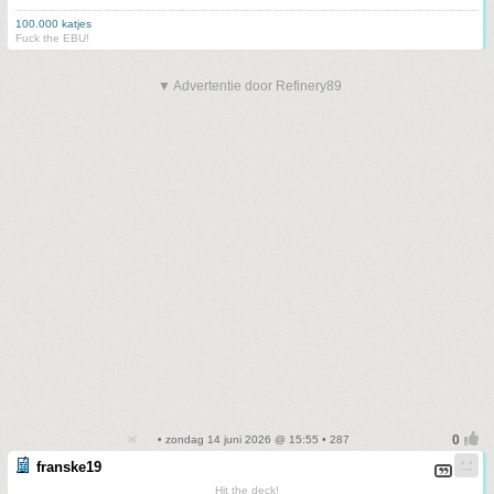
100.000 katjes
Fuck the EBU!
▼ Advertentie door Refinery89
• zondag 14 juni 2026 @ 15:55 • 287
franske19
Hit the deck!