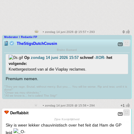
• zondag 14 juni 2026 @ 15:57 • 293
Moderator / Redactie FP
TheStigsDutchCousin
Brabo Bastard
Op
zondag 14 juni 2026 15:57
schreef
-XOR-
het
volgende:
Knettergestoord van al die Viaplay reclames.
Premium nemen.
"They are rage. Brutal, without mercy. But you.... You will be worse. Rip and tear, until it is
done!"
"Omae wa mou shindeiru."
"All we know is... he's called The Stig!"
• zondag 14 juni 2026 @ 15:58 • 294
DerRabbit
Zijne Konijnlijkheid
Sky is weer lekker chauvinistisch over het feit dat Ham de GP
leid