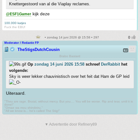
Knettergestoord van al die Viaplay reclames.
kijk deze
@ESF1Gamer
100.000 katjes
Fuck the EBU!
• zondag 14 juni 2026 @ 15:58 • 297
Moderator / Redactie FP
TheStigsDutchCousin
Brabo Bastard
Op
zondag 14 juni 2026 15:58
schreef
DerRabbit
het
volgende:
Sky is weer lekker chauvinistisch over het feit dat Ham de GP leid
Uiteraard.
"They are rage. Brutal, without mercy. But you.... You will be worse. Rip and tear, until it is
done!"
"Omae wa mou shindeiru."
"All we know is... he's called The Stig!"
▼ Advertentie door Refinery89