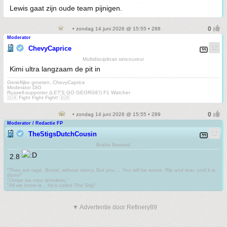
Lewis gaat zijn oude team pijnigen.
• zondag 14 juni 2026 @ 15:55 • 288
Moderator
ChevyCaprice
Multidisciplinair simcoureur
Kimi ultra langzaam de pit in
Gerieflijke groeten, ChevyCaprice
Moderator DIG
Russell-supporter (LET'S GO GEORGE!) F1 Watcher
🇺🇦 Fight Fight Fight! 🇺🇦
• zondag 14 juni 2026 @ 15:55 • 289
Moderator / Redactie FP
TheStigsDutchCousin
Brabo Bastard
2.8
"They are rage. Brutal, without mercy. But you.... You will be worse. Rip and tear, until it is
done!"
"Omae wa mou shindeiru."
"All we know is... he's called The Stig!"
▼ Advertentie door Refinery89