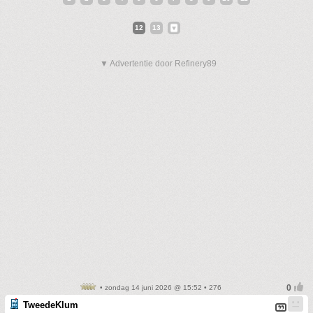
12
13
▼ Advertentie door Refinery89
• zondag 14 juni 2026 @ 15:52 • 276
TweedeKlum