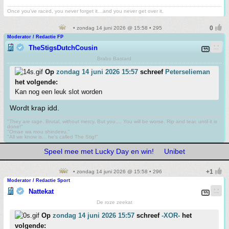
Once you’ve raced, you never forget it…and you never get over it.
• zondag 14 juni 2026 @ 15:58 • 295
Moderator / Redactie FP
TheStigsDutchCousin
Brabo Bastard
Op
zondag 14 juni 2026 15:57
schreef
Peterselieman
het volgende:
Kan nog een leuk slot worden
Wordt krap idd.
"They are rage. Brutal, without mercy. But you.... You will be worse. Rip and tear, until it is
done!"
"Omae wa mou shindeiru."
"All we know is... he's called The Stig!"
Speel mee met Lucky Day en win!
Unibet
• zondag 14 juni 2026 @ 15:58 • 296
Moderator / Redactie Sport
Nattekat
De roze zeekat
Op
zondag 14 juni 2026 15:57
schreef
-XOR-
het
volgende: