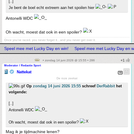
[..]
Je bent de boel echt extreem aan het spoilen hier
Antonelli WDC
Oh wacht, moest dat ook in een spoiler?
Once you’ve raced, you never forget it…and you never get over it.
Speel mee met Lucky Day en win!
Speel mee met Lucky Day en w
• zondag 14 juni 2026 @ 15:55 • 286
Moderator / Redactie Sport
Nattekat
De roze zeekat
Op
zondag 14 juni 2026 15:55
schreef
DerRabbit
het
volgende:
[..]
Antonelli WDC
Oh wacht, moest dat ook in een spoiler?
Mag ik je tijdmachine lenen?