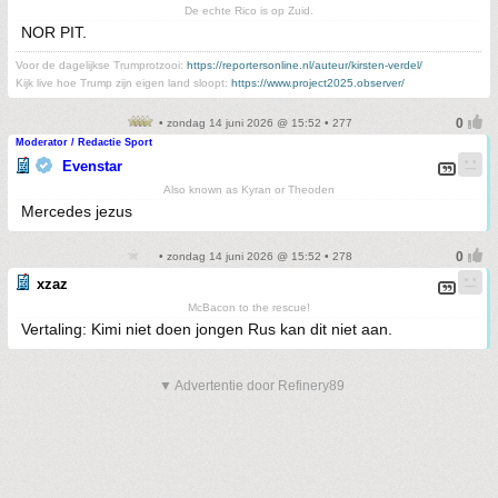
De echte Rico is op Zuid.
NOR PIT.
Voor de dagelijkse Trumprotzooi:
https://reportersonline.nl/auteur/kirsten-verdel/
Kijk live hoe Trump zijn eigen land sloopt:
https://www.project2025.observer/
• zondag 14 juni 2026 @ 15:52 • 277
Moderator / Redactie Sport
Evenstar
Also known as Kyran or Theoden
Mercedes jezus
• zondag 14 juni 2026 @ 15:52 • 278
xzaz
McBacon to the rescue!
Vertaling: Kimi niet doen jongen Rus kan dit niet aan.
▼ Advertentie door Refinery89