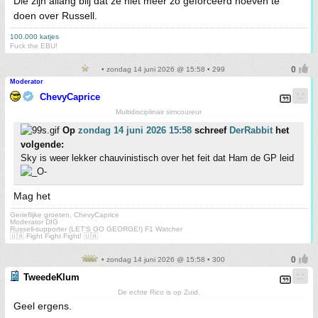
Die zijn allang blij dat ze niet meer zo geforceerd hoeven te
doen over Russell.
100.000 katjes
Fuck the EBU!
• zondag 14 juni 2026 @ 15:58 • 299
Moderator
ChevyCaprice
Multidisciplinair simcoureur
Op
zondag 14 juni 2026 15:58
schreef
DerRabbit
het
volgende:
Sky is weer lekker chauvinistisch over het feit dat Ham de GP leid
Mag het
Gerieflijke groeten, ChevyCaprice
Moderator DIG
Russell-supporter (LET'S GO GEORGE!) F1 Watcher
🇺🇦 Fight Fight Fight! 🇺🇦
• zondag 14 juni 2026 @ 15:58 • 300
TweedeKlum
De echte Rico is op Zuid.
Geel ergens.