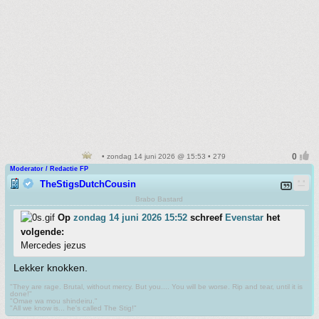
• zondag 14 juni 2026 @ 15:53 • 279
Moderator / Redactie FP
TheStigsDutchCousin
Brabo Bastard
Op
zondag 14 juni 2026 15:52
schreef
Evenstar
het
volgende:
Mercedes jezus
Lekker knokken.
"They are rage. Brutal, without mercy. But you.... You will be worse. Rip and tear, until it is
done!"
"Omae wa mou shindeiru."
"All we know is... he's called The Stig!"