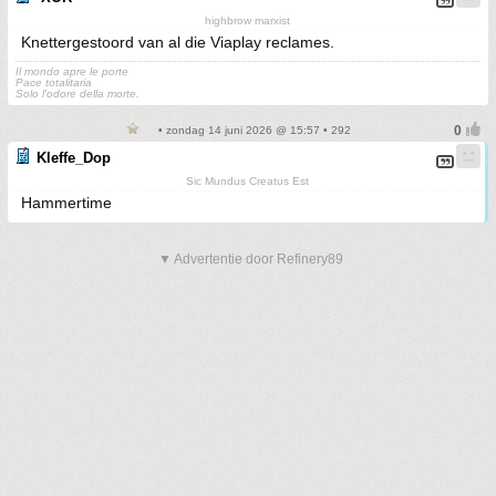
highbrow marxist
Knettergestoord van al die Viaplay reclames.
Il mondo apre le porte
Pace totalitaria
Solo l'odore della morte.
• zondag 14 juni 2026 @ 15:57 • 292
Kleffe_Dop
Sic Mundus Creatus Est
Hammertime
▼ Advertentie door Refinery89