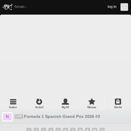
forum
log in
Index
Actief
MyAT
Nieuw
Dicht
Formula 1 Spanish Grand Prix 2026 #3
f1
LIVE
1
2
3
4
5
6
7
8
9
10
11