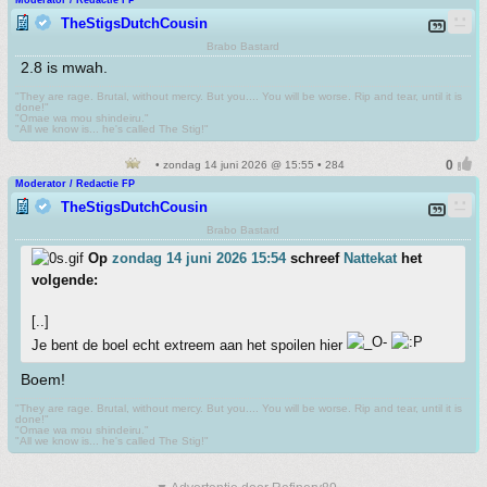
Moderator / Redactie FP
TheStigsDutchCousin
Brabo Bastard
2.8 is mwah.
"They are rage. Brutal, without mercy. But you.... You will be worse. Rip and tear, until it is
done!"
"Omae wa mou shindeiru."
"All we know is... he's called The Stig!"
• zondag 14 juni 2026 @ 15:55 • 284
Moderator / Redactie FP
TheStigsDutchCousin
Brabo Bastard
Op
zondag 14 juni 2026 15:54
schreef
Nattekat
het
volgende:
[..]
Je bent de boel echt extreem aan het spoilen hier
Boem!
"They are rage. Brutal, without mercy. But you.... You will be worse. Rip and tear, until it is
done!"
"Omae wa mou shindeiru."
"All we know is... he's called The Stig!"