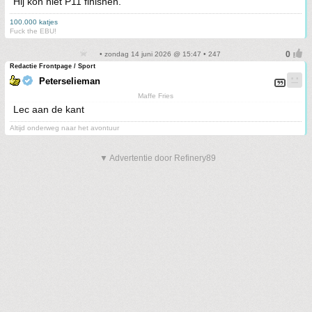
Hij kon niet P11 finishen.
100.000 katjes
Fuck the EBU!
• zondag 14 juni 2026 @ 15:47 • 247
Redactie Frontpage / Sport
Peterselieman
Maffe Fries
Lec aan de kant
Altijd onderweg naar het avontuur
▼ Advertentie door Refinery89