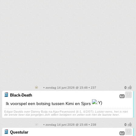
• zondag 14 juni 2026 @ 15:46 • 237
Black-Death
Ik voorspel een botsing tussen Kimi en Sjors
Edgar Davids over Danny Buijs na Ajax-Feyenoord (4-1, 4/2/07):
Luister eens, het is niet
de eerste keer dat jongetjes zich willen bewijzen en zeker ook niet de laatste keer
.
• zondag 14 juni 2026 @ 15:46 • 238
Questular