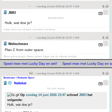
• zondag 14 juni 2026 @ 15:47 • 244
JB83
Bierliefhebber
Hulk, wat doe je?
Carpe diem non absque cerevisia et feminae.
• zondag 14 juni 2026 @ 15:47 • 245
Weltschmerz
Plan C from outer space.
Wees gehoorzaam. Alleen samen krijgen we de vrijheid eronder.
Speel mee met Lucky Day en win!
Speel mee met Lucky Day en w
• zondag 14 juni 2026 @ 15:47 • 246
Moderator / Redactie Sport
Nattekat
De roze zeekat
Op
zondag 14 juni 2026 15:47
schreef
JB83
het
volgende:
Hulk, wat doe je?