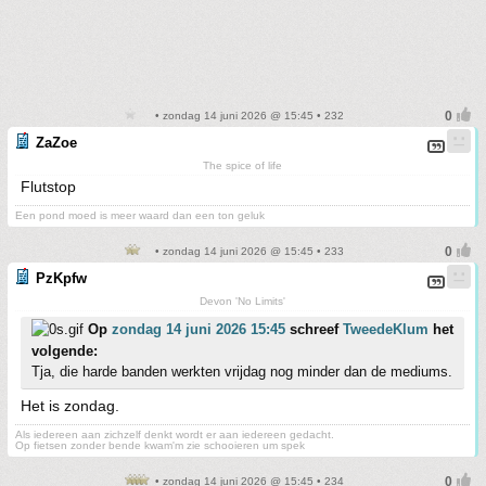
• zondag 14 juni 2026 @ 15:45 • 232
ZaZoe
The spice of life
Flutstop
Een pond moed is meer waard dan een ton geluk
• zondag 14 juni 2026 @ 15:45 • 233
PzKpfw
Devon 'No Limits'
Op
zondag 14 juni 2026 15:45
schreef
TweedeKlum
het
volgende:
Tja, die harde banden werkten vrijdag nog minder dan de mediums.
Het is zondag.
Als iedereen aan zichzelf denkt wordt er aan iedereen gedacht.
Op fietsen zonder bende kwam'm zie schooieren um spek
• zondag 14 juni 2026 @ 15:45 • 234