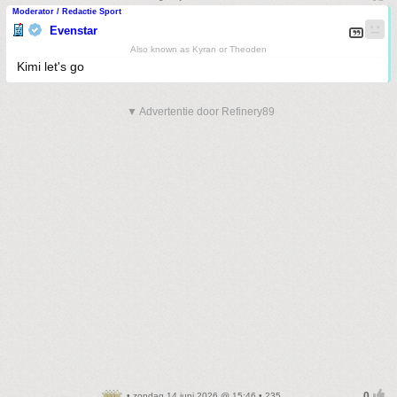
Moderator / Redactie Sport
Evenstar
Also known as Kyran or Theoden
Kimi let's go
▼ Advertentie door Refinery89
• zondag 14 juni 2026 @ 15:46 • 235