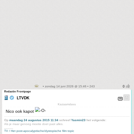
• zondag 14 juni 2026 @ 15:46 • 243
Redactie Frontpage
LTVDK
Kazaamdavu
Nico ook kapot
Op
maandag 24 augustus 2015 11:34
schreef
Yasmin23
het volgende:
Als je maar genoeg moeite doet past alles.
_____
TV / Het post-apocalyptische/dystopische film topic