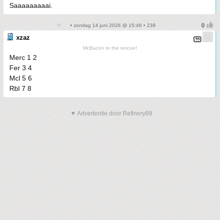
Saaaaaaaaai.
• zondag 14 juni 2026 @ 15:46 • 239
xzaz
McBacon to the rescue!
Merc 1 2
Fer 3 4
Mcl 5 6
Rbl 7 8
▼ Advertentie door Refinery89