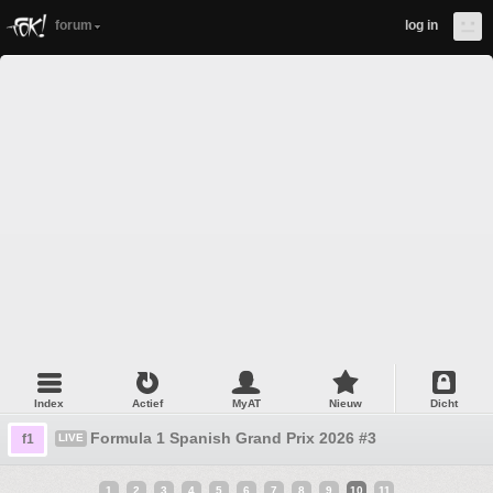
forum
log in
Index
Actief
MyAT
Nieuw
Dicht
Formula 1 Spanish Grand Prix 2026 #3
f1
LIVE
1
2
3
4
5
6
7
8
9
10
11