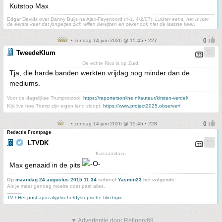
Kutstop Max
Edgar Davids over Danny Buijs na Ajax-Feyenoord (4-1, 4/2/07):
Luister eens, het is niet
de eerste keer dat jongetjes zich willen bewijzen en zeker ook niet de laatste keer
.
• zondag 14 juni 2026 @ 15:45 • 227
TweedeKlum
De echte Rico is op Zuid.
Tja, die harde banden werkten vrijdag nog minder dan de
mediums.
Voor de dagelijkse Trumprotzooi:
https://reportersonline.nl/auteur/kirsten-verdel/
Kijk live hoe Trump zijn eigen land sloopt:
https://www.project2025.observer/
• zondag 14 juni 2026 @ 15:45 • 228
Redactie Frontpage
LTVDK
Kazaamdavu
Max genaaid in de pits
Op
maandag 24 augustus 2015 11:34
schreef
Yasmin23
het volgende:
Als je maar genoeg moeite doet past alles.
_____
TV / Het post-apocalyptische/dystopische film topic
▼ Advertentie door Refinery89