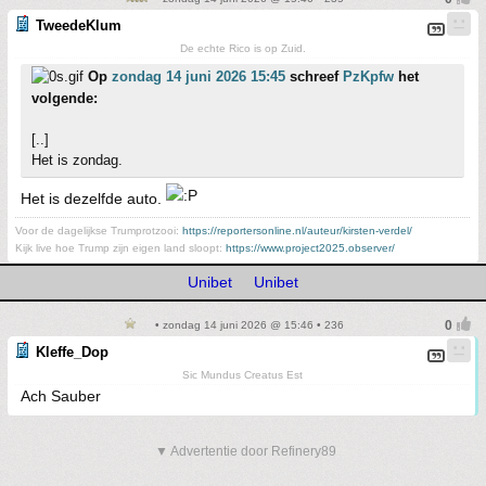
TweedeKlum
De echte Rico is op Zuid.
Op
zondag 14 juni 2026 15:45
schreef
PzKpfw
het
volgende:
[..]
Het is zondag.
Het is dezelfde auto.
Voor de dagelijkse Trumprotzooi:
https://reportersonline.nl/auteur/kirsten-verdel/
Kijk live hoe Trump zijn eigen land sloopt:
https://www.project2025.observer/
Unibet
Unibet
• zondag 14 juni 2026 @ 15:46 • 236
Kleffe_Dop
Sic Mundus Creatus Est
Ach Sauber
▼ Advertentie door Refinery89