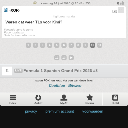
• zondag 14 juni 2026 @ 15:48 • 250
-XOR-
highbrow marxist
Waren dat weer TLs voor Kimi?
Il mondo apre le porte
Pace totalitaria
Solo l'odore della morte.
1
2
3
4
5
6
7
8
9
10
11
12
13
Formula 1 Spanish Grand Prix 2026 #3
f1
LIVE
steun FOK! en koop via een van deze links
Coolblue
Bitvavo
Index
Actief
MyAT
Nieuw
Dicht
privacy
•
premium account
•
voorwaarden