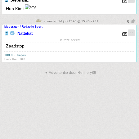
StephanL
Hup Kimi
• zondag 14 juni 2026 @ 15:45 • 231
Moderator / Redactie Sport
Nattekat
De roze zeekat
Zaadstop
100.000 katjes
Fuck the EBU!
▼ Advertentie door Refinery89