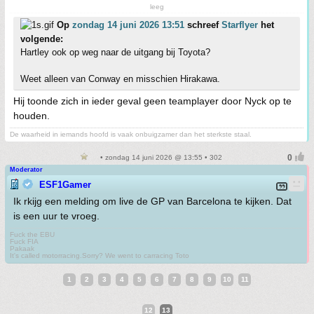
leeg
Op
zondag 14 juni 2026 13:51
schreef
Starflyer
het
volgende:
Hartley ook op weg naar de uitgang bij Toyota?
Weet alleen van Conway en misschien Hirakawa.
Hij toonde zich in ieder geval geen teamplayer door Nyck op te
houden.
De waarheid in iemands hoofd is vaak onbuigzamer dan het sterkste staal.
• zondag 14 juni 2026 @ 13:55 • 302
Moderator
ESF1Gamer
Ik rkijg een melding om live de GP van Barcelona te kijken. Dat
is een uur te vroeg.
Fuck the EBU
Fuck FIA
Pakaak
It's called motorracing.Sorry? We went to carracing Toto
1
2
3
4
5
6
7
8
9
10
11
12
13