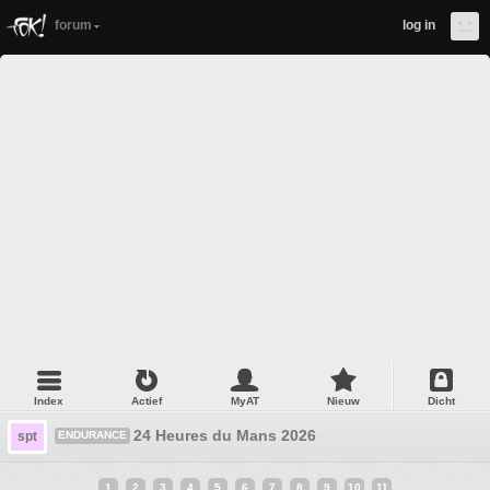
forum
log in
Index
Actief
MyAT
Nieuw
Dicht
24 Heures du Mans 2026
spt
ENDURANCE
1
2
3
4
5
6
7
8
9
10
11