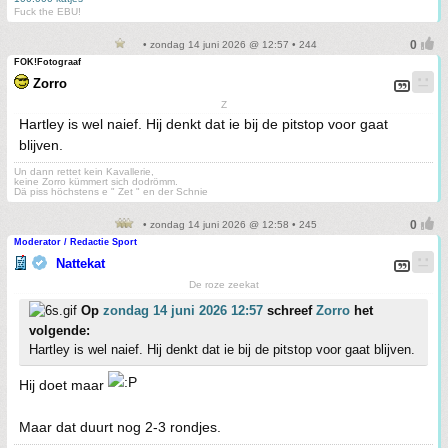
Fuck the EBU!
• zondag 14 juni 2026 @ 12:57 • 244
FOK!Fotograaf
Zorro
Z
Hartley is wel naief. Hij denkt dat ie bij de pitstop voor gaat
blijven.
Un dann rettet kein Kavallerie,
keine Zorro kümmert sich dodrömm.
Dä piss höchstens e " Zet " en der Schnie
• zondag 14 juni 2026 @ 12:58 • 245
Moderator / Redactie Sport
Nattekat
De roze zeekat
Op
zondag 14 juni 2026 12:57
schreef
Zorro
het
volgende:
Hartley is wel naief. Hij denkt dat ie bij de pitstop voor gaat blijven.
Hij doet maar
Maar dat duurt nog 2-3 rondjes.