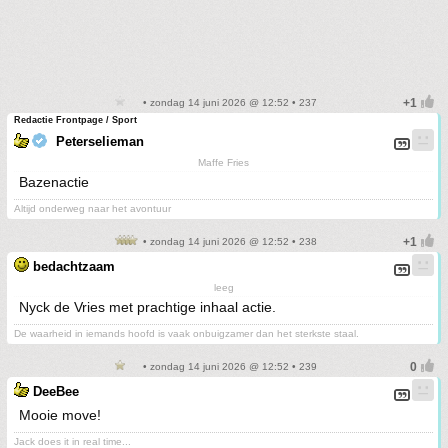
• zondag 14 juni 2026 @ 12:52 • 237
Redactie Frontpage / Sport
Peterselieman
Maffe Fries
Bazenactie
Altijd onderweg naar het avontuur
• zondag 14 juni 2026 @ 12:52 • 238
bedachtzaam
leeg
Nyck de Vries met prachtige inhaal actie.
De waarheid in iemands hoofd is vaak onbuigzamer dan het sterkste staal.
• zondag 14 juni 2026 @ 12:52 • 239
DeeBee
Mooie move!
Jack does it in real time...