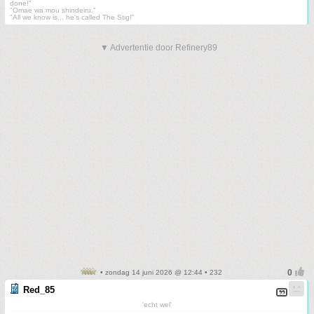
done!"
"Omae wa mou shindeiru."
"All we know is... he's called The Stig!"
▼ Advertentie door Refinery89
• zondag 14 juni 2026 @ 12:44 • 232
Red_85
'echt wel'