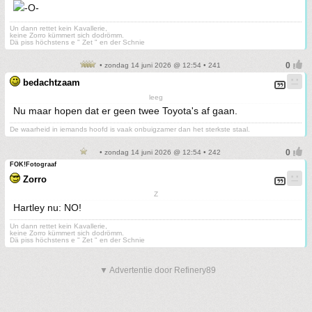
Un dann rettet kein Kavallerie,
keine Zorro kümmert sich dodrömm.
Dä piss höchstens e " Zet " en der Schnie
• zondag 14 juni 2026 @ 12:54 • 241
bedachtzaam
leeg
Nu maar hopen dat er geen twee Toyota's af gaan.
De waarheid in iemands hoofd is vaak onbuigzamer dan het sterkste staal.
• zondag 14 juni 2026 @ 12:54 • 242
FOK!Fotograaf
Zorro
Z
Hartley nu: NO!
Un dann rettet kein Kavallerie,
keine Zorro kümmert sich dodrömm.
Dä piss höchstens e " Zet " en der Schnie
▼ Advertentie door Refinery89