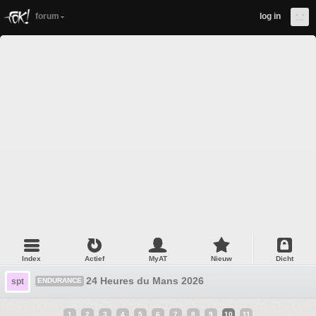
forum
log in
Index
Actief
MyAT
Nieuw
Dicht
24 Heures du Mans 2026
spt
ENDURANCE
1
2
3
4
5
6
7
8
9
10
11