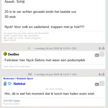
Aaaah. Schijt.
20 is te ver achter geraakt sinds het laatste uur.
30 stuk.
Nyck! Voor volk en vaderland, trappen met je hok!!!!!
'Je gaat het pas zien als je het doorhebt'
'Ieder nadeel heb zijn voordeel'
We zullen je nooit, nooit vergeten
1947-2016
• zondag 14 juni 2026 @ 12:45 • 233
DeeBee
Feliciteer hier Nyck Debris met weer een podiumplek
Jack does it in real time...
• zondag 14 juni 2026 @ 12:47 • 234
Moderator / Redactie Sport
Nattekat
De roze zeekat
Hm, dit is wel het moment dat ik lunch kan halen even snel.
100.000 katjes
Fuck the EBU!