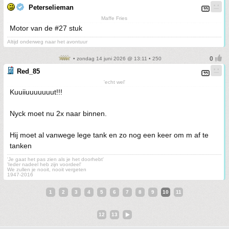
Peterselieman
Maffe Fries
Motor van de #27 stuk
Altijd onderweg naar het avontuur
• zondag 14 juni 2026 @ 13:11 • 250
Red_85
'echt wel'
Kuuiiuuuuuuut!!!
Nyck moet nu 2x naar binnen.
Hij moet al vanwege lege tank en zo nog een keer om m af te
tanken
'Je gaat het pas zien als je het doorhebt'
'Ieder nadeel heb zijn voordeel'
We zullen je nooit, nooit vergeten
1947-2016
1
2
3
4
5
6
7
8
9
10
11
12
13