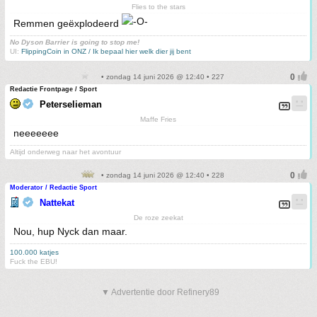
Flies to the stars
Remmen geëxplodeerd
No Dyson Barrier is going to stop me!
UI:
FlippingCoin in ONZ / Ik bepaal hier welk dier jij bent
• zondag 14 juni 2026 @ 12:40 • 227
Redactie Frontpage / Sport
Peterselieman
Maffe Fries
neeeeeee
Altijd onderweg naar het avontuur
• zondag 14 juni 2026 @ 12:40 • 228
Moderator / Redactie Sport
Nattekat
De roze zeekat
Nou, hup Nyck dan maar.
100.000 katjes
Fuck the EBU!
▼ Advertentie door Refinery89