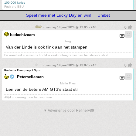
100.000 katjes
Fuck the EBU!
Speel mee met Lucky Day en win!
Unibet
• zondag 14 juni 2026 @ 13:05 • 246
bedachtzaam
leeg
Van der Linde is ook flink aan het stampen.
De waarheid in iemands hoofd is vaak onbuigzamer dan het sterkste staal.
• zondag 14 juni 2026 @ 13:07 • 247
Redactie Frontpage / Sport
Peterselieman
Maffe Fries
Een van de betere AM GT3's staat stil
Altijd onderweg naar het avontuur
▼ Advertentie door Refinery89