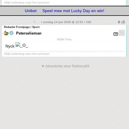
Altijd onderweg naar het avontuur
Unibet
Speel mee met Lucky Day en win!
• zondag 14 juni 2026 @ 12:51 • 236
Redactie Frontpage / Sport
Peterselieman
Maffe Fries
Nyck
Altijd onderweg naar het avontuur
▼ Advertentie door Refinery89