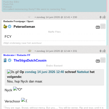
Fuck the EBU
Fuck FIA
Pakaak
It's called motorracing.Sorry? We went to carracing Toto
• zondag 14 juni 2026 @ 12:41 • 230
Redactie Frontpage / Sport
Peterselieman
Maffe Fries
FCY
Altijd onderweg naar het avontuur
• zondag 14 juni 2026 @ 12:44 • 231
Moderator / Redactie FP
TheStigsDutchCousin
Brabo Bastard
Op
zondag 14 juni 2026 12:40
schreef
Nattekat
het
volgende:
Nou, hup Nyck dan maar.
Nyck
Verschoor
"They are rage. Brutal, without mercy. But you.... You will be worse. Rip and tear, until it is