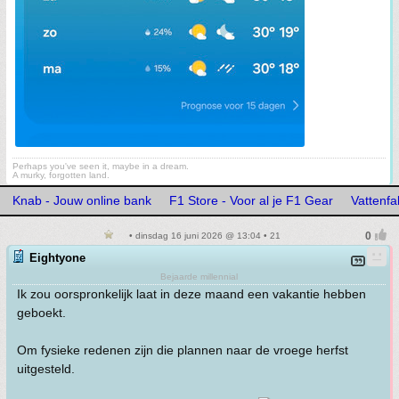
Perhaps you've seen it, maybe in a dream.
A murky, forgotten land.
Knab - Jouw online bank
F1 Store - Voor al je F1 Gear
Vattenfa
• dinsdag 16 juni 2026 @ 13:04 • 21
Eightyone
Bejaarde millennial
Ik zou oorspronkelijk laat in deze maand een vakantie hebben
geboekt.
Om fysieke redenen zijn die plannen naar de vroege herfst
uitgesteld.