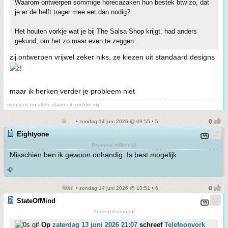
Waarom ontwerpen sommige horecazaken hun bestek btw zo, dat
je er de helft trager mee eet dan nodig?
Het houten vorkje wat je bij The Salsa Shop krijgt, had anders
gekund, om het zo maar even te zeggen.
zij ontwerpen vrijwel zeker niks, ze kiezen uit standaard designs
maar ik herken verder je probleem niet
mentions en alerts staan uit, pm/dm mij
• zondag 14 juni 2026 @ 09:55 • 5
Eightyone
Bejaarde millennial
Misschien ben ik gewoon onhandig. Is best mogelijk.
🎧
• zondag 14 juni 2026 @ 10:51 • 6
StateOfMind
Ancient Astronaut
Op
zaterdag 13 juni 2026 21:07
schreef
Telefoonvork