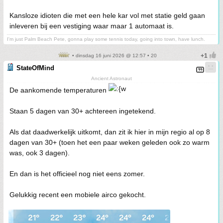
Kansloze idioten die met een hele kar vol met statie geld gaan
inleveren bij een vestiging waar maar 1 automaat is.
I'm just Palm Beach Pete, gonna play some tennis today, going into town, have lunch.
• dinsdag 16 juni 2026 @ 12:57 • 20
StateOfMind
Ancient Astronaut
De aankomende temperaturen
Staan 5 dagen van 30+ achtereen ingetekend.
Als dat daadwerkelijk uitkomt, dan zit ik hier in mijn regio al op 8
dagen van 30+ (toen het een paar weken geleden ook zo warm
was, ook 3 dagen).
En dan is het officieel nog niet eens zomer.
Gelukkig recent een mobiele airco gekocht.