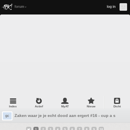
forum
log in
Index
Actief
MyAT
Nieuw
Dicht
Zaken waar je je echt dood aan ergert #16 - cup a soup
gc
1
2
3
4
5
6
7
8
9
10