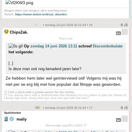
Dingen doen met dingen, da's machtig mooi
Twitch:
https://www.twitch.tv/drizzt_dourden
• zondag 14 juni 2026 @ 21:43 • 16
ChipsZak.
That's hot.
Op
zondag 14 juni 2026 13:11
schreef
Discombobulate
het volgende:
[..]
Is deze man ooit nog benaderd jaren later?
Ze hebben hem later wel geïnterviewd oid! Volgens mij was hij
niet per se erg blij met hoe populair dat filmpje was geworden.
[*]
I kill a bitch with a potato peeler for the skrilla.
[*]
You wanna mess with a motherfucker that skydives out of a plane to give the Statue of
Liberty high fives, doing drive-by’s and miss you with five tries?
• zondag 14 juni 2026 @ 21:44 • 17
Spellchecker
maily
Mevrouwtje oeps/B.U.2022 :P