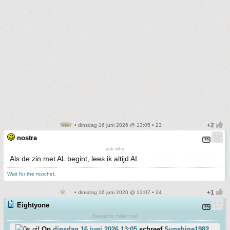
• dinsdag 16 juni 2026 @ 13:05 • 23
nostra
ask why
Als de zin met AL begint, lees ik altijd AI.
Wait for the ricochet.
• dinsdag 16 juni 2026 @ 13:07 • 24
Eightyone
Bejaarde millennial
Op
dinsdag 16 juni 2026 13:05
schreef
Sunshine1982