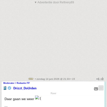
▼ Advertentie door Refinery89
• zondag 14 juni 2026 @ 21:33 • 15
Moderator / Redactie FP
Drizzt_DoUrden
Rawr
Daar gaan we weer