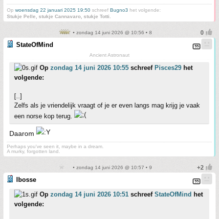
Op
woensdag 22 januari 2025 19:50
schreef
Bugno3
het volgende:
Stukje Pelle, stukje Cannavaro, stukje Totti.
• zondag 14 juni 2026 @ 10:56 • 8
StateOfMind
Ancient Astronaut
Op
zondag 14 juni 2026 10:55
schreef
Pisces29
het
volgende:
[..]
Zelfs als je vriendelijk vraagt of je er even langs mag krijg je vaak
een norse kop terug.
Daarom
Perhaps you've seen it, maybe in a dream.
A murky, forgotten land.
• zondag 14 juni 2026 @ 10:57 • 9
lbosse
Op
zondag 14 juni 2026 10:51
schreef
StateOfMind
het
volgende: