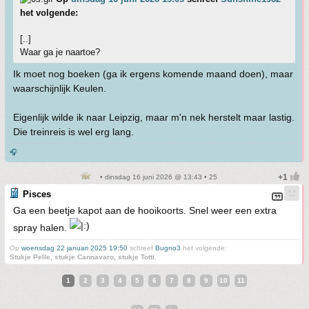
het volgende:
[..]
Waar ga je naartoe?
Ik moet nog boeken (ga ik ergens komende maand doen), maar
waarschijnlijk Keulen.
Eigenlijk wilde ik naar Leipzig, maar m'n nek herstelt maar lastig.
Die treinreis is wel erg lang.
🎧
• dinsdag 16 juni 2026 @ 13:43 • 25
Pisces
Ga een beetje kapot aan de hooikoorts. Snel weer een extra
spray halen.
Op
woensdag 22 januari 2025 19:50
schreef
Bugno3
het volgende:
Stukje Pelle, stukje Cannavaro, stukje Totti.
1
2
3
4
5
6
7
8
9
10
11