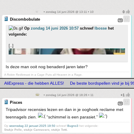
• zondag 14 juni 2026 @ 13:11 • 10
Discombobulate
Op
zondag 14 juni 2026 10:57
schreef
lbosse
het
volgende:
[..]
Is deze man ooit nog benaderd jaren later?
A Robin Redbreast in a Cage Puts all Heaven in a Rage.
AliExpress - die hebben ALLES!
De beste bordspellen vind je bij
• zondag 14 juni 2026 @ 18:26 • 11
Pisces
Tripadvisor recensies lezen en dan in je ooghoek reclame met
teennagels zien.
“schimmel is een parasiet.”
Op
woensdag 22 januari 2025 19:50
schreef
Bugno3
het volgende:
Stukje Pelle, stukje Cannavaro, stukje Totti.