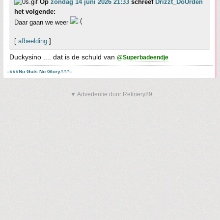
Op
zondag 14 juni 2026 21:33
schreef
Drizzt_DoUrden
het volgende:
Daar gaan we weer
[
afbeelding
]
Duckysino .... dat is de schuld van
@Superbadeendje
--###No Guts No Glory###--
▼ Advertentie door Refinery89