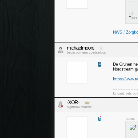
[..]
Toch 
NWS / Zorgkos
michaelmoore
begin ook een voedselbos
De Grunen heb
Nordstream ga
https://www.te
Er gaat niets bov
-XOR-
highbrow marxist
quote: