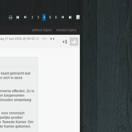
2
3
4
5
6
actieve topics
nieuwe topics
ag 17 juni 2026 @ 06:41
:45
#76
 kaart gebracht wat
n zich in deze
rverse effecten. Zo is
nnen toegenomen
uishouden simpelweg
n voor chronisch
elijke positie!
 de Tweede Kamer. Om
eede Kamer gekomen.