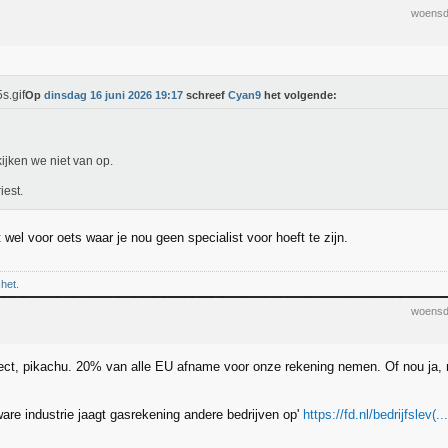
woensd
Op
dinsdag 16 juni 2026 19:17
schreef
Cyan9
het volgende:
kijken we niet van op.
iest.
wel voor oets waar je nou geen specialist voor hoeft te zijn.
chet.
woensd
ct, pikachu. 20% van alle EU afname voor onze rekening nemen. Of nou ja, 
ware industrie jaagt gasrekening andere bedrijven op'
https://fd.nl/bedrijfslev