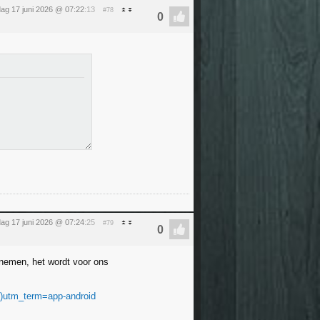
ag 17 juni 2026 @ 07:22
:13
#78
ag 17 juni 2026 @ 07:24
:25
#79
nemen, het wordt voor ons
(...)utm_term=app-android