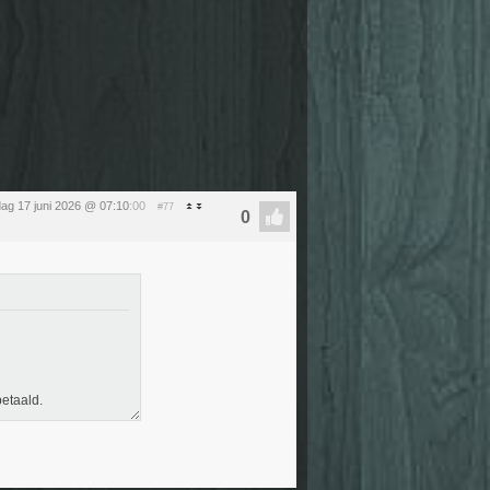
ag 17 juni 2026 @ 07:10
:00
#77
betaald.