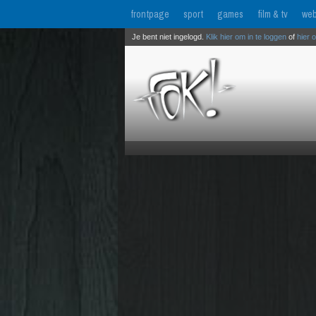
frontpage
sport
games
film & tv
web
Je bent niet ingelogd.
Klik hier om in te loggen
of
hier 