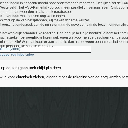
met dat beeld in het achterhoofd naar onderstaande reportage. Het lijkt alsof de K
Westerveld), het VVD-Kamerlid voorop, in een parallel universum leven. Stuk voor 
zeggende antwoorden uit als, en ik parafraseer:
kijk liever naar wat mensen nog wel kunnen.
ben trots op de kabinetsplannen, wij maken scherpe keuzes.
wil eerst het onderzoek van de minister naar de gevolgen van de bezuinigingen afw
nd het werkelijk schandelijke reacties. Hoe haal je het in je hoofd?! Je hebt net not
ische zieken
persoonlijk
te horen gekregen wat voor hen de gevolgen van de vo
nigingen zijn! Wat mankeert er aan je dat je dan niet gewoon beaamt dat het klop
hun persoonlijke situatie vertellen?
fined (video)
k deze YouTube-video
op de zorg gaan toch altijd pijn doen.
ok is voor chronisch zieken, ergens moet de rekening van de zorg worden bet