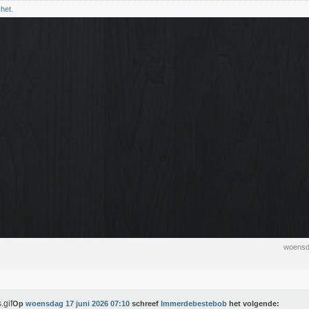
chet.
woensd
Op
woensdag 17 juni 2026 07:10
schreef
Immerdebestebob
het volgende: