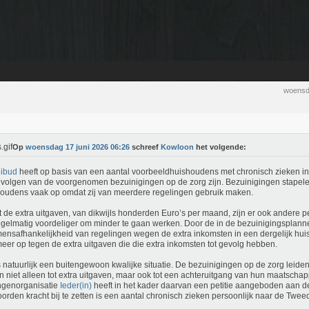
woensd
Op
woensdag 17 juni 2026 06:26
schreef
Kowloon
het volgende:
ibud
heeft op basis van een aantal voorbeeldhuishoudens met chronisch zieken in
volgen van de voorgenomen bezuinigingen op de zorg zijn. Bezuinigingen stapele
oudens vaak op omdat zij van meerdere regelingen gebruik maken.
 de extra uitgaven, van dikwijls honderden Euro’s per maand, zijn er ook andere pe
egelmatig voordeliger om minder te gaan werken. Door de in de bezuinigingspla
ensafhankelijkheid van regelingen wegen de extra inkomsten in een dergelijk h
meer op tegen de extra uitgaven die die extra inkomsten tot gevolg hebben.
s natuurlijk een buitengewoon kwalijke situatie. De bezuinigingen op de zorg leide
n niet alleen tot extra uitgaven, maar ook tot een achteruitgang van hun maatschapp
ngenorganisatie
Ieder(in)
heeft in het kader daarvan een petitie aangeboden aan
orden kracht bij te zetten is een aantal chronisch zieken persoonlijk naar de Tw