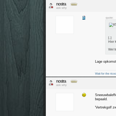
nostra
ask why
quote:
[..]
Hier 
Wel tr
Lage opkomst 
Wait for the rico
nostra
ask why
Sneeuwbaleffe
bepaald.
'Vertrekgolf z