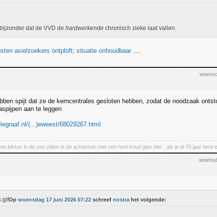
bijzonder dat de VVD de
hardwerkende
chronisch zieke laat vallen.
ten asielzoekers ontploft; situatie onhoudbaar
....
woensd
ben spijt dat ze de kerncentrales gesloten hebben, zodat de noodzaak onts
spijpen aan te leggen
legraaf.nl/(...)eweest/68029267.html
en lekker in de zon zitten in de achtertuin met een heel koud glas bier , als je al 75 jaar be
woensd
Op
woensdag 17 juni 2026 07:22
schreef
nostra
het volgende: