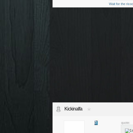
Wait for the rico
Kickinalfa
quote: