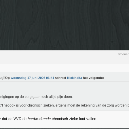
woensd
Op
woensdag 17 juni 2026 06:41
schreef
Kickinalfa
het volgende:
nigingen op de zorg gaan toch altijd pijn doen.
*t het ook is voor chronisch zieken, ergens moet de rekening van de zorg worden 
er dat de VVD de
hardwerkende
chronisch zieke laat vallen.