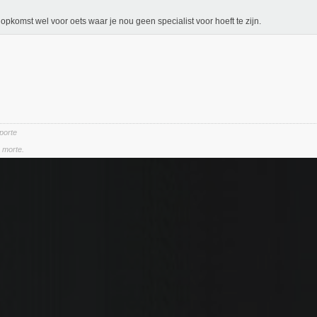
opkomst wel voor oets waar je nou geen specialist voor hoeft te zijn.
 porte
a morte.