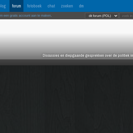
log
forum
fotoboek
chat
zoeken
dm
om een gratis account aan te maken
.
Discussies en diepgaande gesprekken over de politiek in 