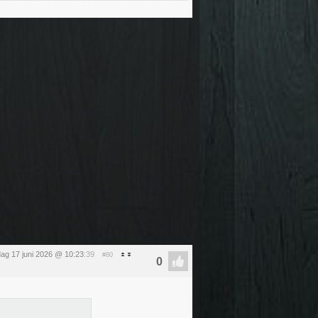
ag 17 juni 2026 @ 10:23
:39
#80