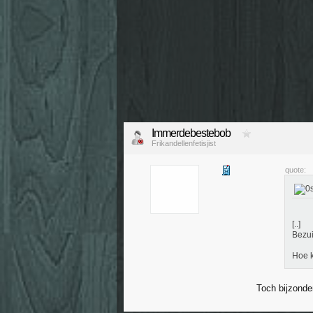
Immerdebestebob
Frikandellenfetisjist
quote:
[..]
Bezui
Hoe k
Toch bijzond