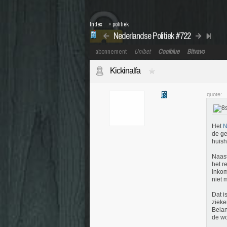
Index
»
politiek
Nederlandse Politiek #722
abonnement
Unibet
Coolblue
Bitvavo
Kickinalfa
quote:
Het
N
de ge
huish
Naast
het r
inkom
niet 
Dat i
zieke
Bela
de wo