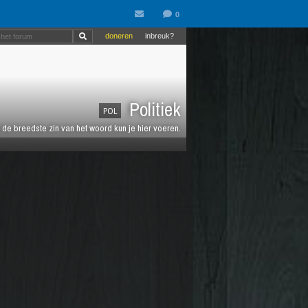
doneren
inbreuk?
Politiek
POL
de breedste zin van het woord kun je hier voeren.