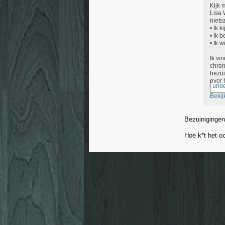
Kijk 
Lisa 
niets
• Ik 
• Ik 
• Ik 
Ik vi
chron
bezui
over 
unde
Bekij
Bezuinigingen 
Hoe k*t het o