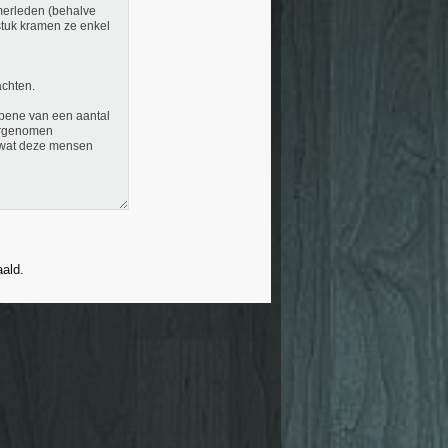
amerleden (behalve
stuk kramen ze enkel
achten.
a bene van een aantal
orgenomen
t wat deze mensen
aald.