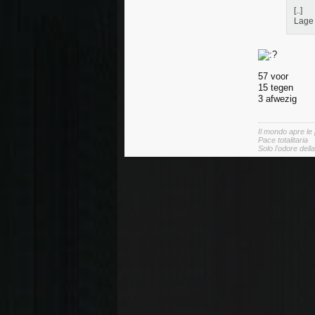
[..]
Lage 
57 voor
15 tegen
3 afwezig
Il mondo apre le
Pace totalitaria
Solo l'odore dell