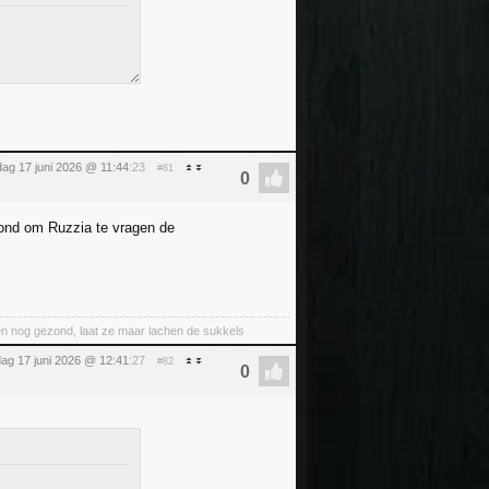
ag 17 juni 2026 @ 11:44
:23
#81
tond om Ruzzia te vragen de
nt en nog gezond, laat ze maar lachen de sukkels
ag 17 juni 2026 @ 12:41
:27
#82