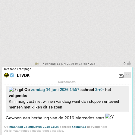
• zondag 14 juni 2026 @ 14:58 • 215
Redactie Frontpage
LTVDK
Kazaamdavu
Op
zondag 14 juni 2026 14:57
schreef
3rr0r
het
volgende:
Kimi mag vast niet winnen vandaag want dan stoppen er teveel
mensen met kijken dit seizoen
Gewoon een herhaling van de 2016 Mercedes start
Op
maandag 24 augustus 2015 11:34
schreef
Yasmin23
het volgende:
Als je maar genoeg moeite doet past alles.
_____