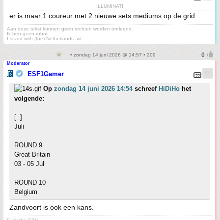
ILLUMINATI
er is maar 1 coureur met 2 nieuwe sets mediums op de grid
Aan deze tekst kunnen geen rechten worden ontleend.
Ik ben geen robot.
I stand with (the) Netherlands. w/
• zondag 14 juni 2026 @ 14:57 • 209
Moderator
ESF1Gamer
Op
zondag 14 juni 2026 14:54
schreef
HiDiHo
het
volgende:
[..]
Juli
ROUND 9
Great Britain
03 - 05 Jul
ROUND 10
Belgium
Zandvoort is ook een kans.