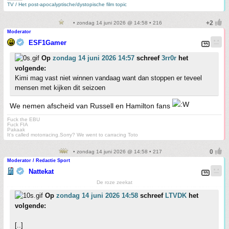
TV / Het post-apocalyptische/dystopische film topic
• zondag 14 juni 2026 @ 14:58 • 216
Moderator
ESF1Gamer
Op
zondag 14 juni 2026 14:57
schreef
3rr0r
het
volgende:
Kimi mag vast niet winnen vandaag want dan stoppen er teveel
mensen met kijken dit seizoen
We nemen afscheid van Russell en Hamilton fans
Fuck the EBU
Fuck FIA
Pakaak
It's called motorracing.Sorry? We went to carracing Toto
• zondag 14 juni 2026 @ 14:58 • 217
Moderator / Redactie Sport
Nattekat
De roze zeekat
Op
zondag 14 juni 2026 14:58
schreef
LTVDK
het
volgende:
[..]