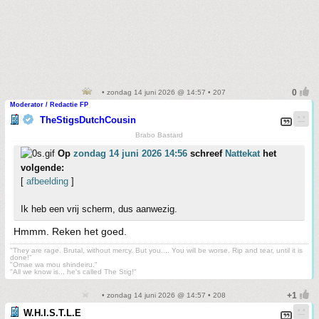
• zondag 14 juni 2026 @ 14:57 • 207
Moderator / Redactie FP
TheStigsDutchCousin
Brabo Bastard
Op
zondag 14 juni 2026 14:56
schreef
Nattekat
het
volgende:
[
afbeelding
]
Ik heb een vrij scherm, dus aanwezig.
Hmmm. Reken het goed.
"They are rage. Brutal, without mercy. But you.... You will be worse. Rip and tear, until it is
done!"
"Omae wa mou shindeiru."
"All we know is... he's called The Stig!"
• zondag 14 juni 2026 @ 14:57 • 208
W.H.I.S.T.L.E