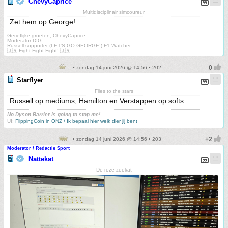
ChevyCaprice
Multidisciplinair simcoureur
Zet hem op George!
Gerieflijke groeten, ChevyCaprice
Moderator DIG
Russell-supporter (LET'S GO GEORGE!) F1 Watcher
🇺🇦 Fight Fight Fight! 🇺🇦
• zondag 14 juni 2026 @ 14:56 • 202
Starflyer
Flies to the stars
Russell op mediums, Hamilton en Verstappen op softs
No Dyson Barrier is going to stop me!
UI:
FlippingCoin in ONZ / Ik bepaal hier welk dier jij bent
• zondag 14 juni 2026 @ 14:56 • 203
Moderator / Redactie Sport
Nattekat
De roze zeekat