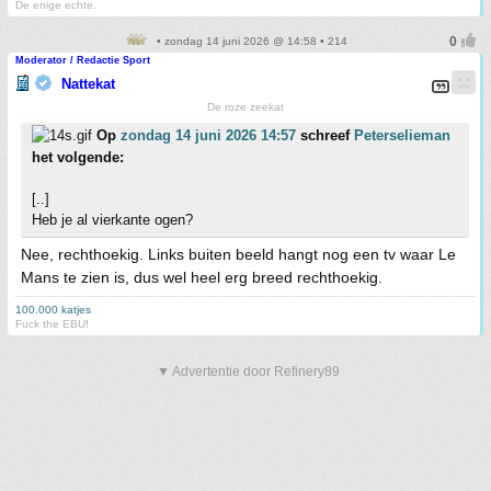
De enige echte.
• zondag 14 juni 2026 @ 14:58 • 214
Moderator / Redactie Sport
Nattekat
De roze zeekat
Op
zondag 14 juni 2026 14:57
schreef
Peterselieman
het volgende:
[..]
Heb je al vierkante ogen?
Nee, rechthoekig. Links buiten beeld hangt nog een tv waar Le
Mans te zien is, dus wel heel erg breed rechthoekig.
100.000 katjes
Fuck the EBU!
▼ Advertentie door Refinery89