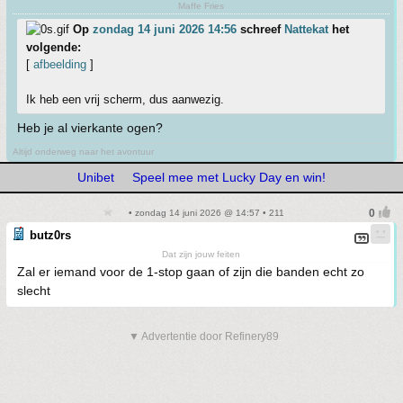
Maffe Fries
Op
zondag 14 juni 2026 14:56
schreef
Nattekat
het
volgende:
[
afbeelding
]
Ik heb een vrij scherm, dus aanwezig.
Heb je al vierkante ogen?
Altijd onderweg naar het avontuur
Unibet
Speel mee met Lucky Day en win!
• zondag 14 juni 2026 @ 14:57 • 211
butz0rs
Dat zijn jouw feiten
Zal er iemand voor de 1-stop gaan of zijn die banden echt zo
slecht
▼ Advertentie door Refinery89