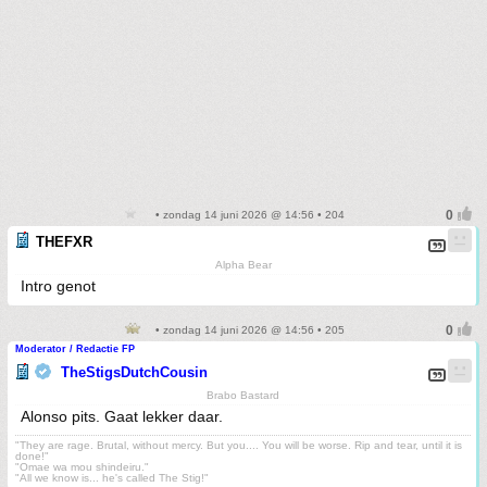
• zondag 14 juni 2026 @ 14:56 • 204
THEFXR
Alpha Bear
Intro genot
• zondag 14 juni 2026 @ 14:56 • 205
Moderator / Redactie FP
TheStigsDutchCousin
Brabo Bastard
Alonso pits. Gaat lekker daar.
"They are rage. Brutal, without mercy. But you.... You will be worse. Rip and tear, until it is
done!"
"Omae wa mou shindeiru."
"All we know is... he's called The Stig!"