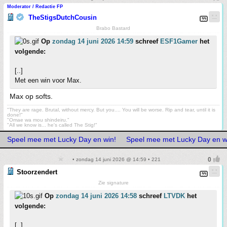
Moderator / Redactie FP
TheStigsDutchCousin
Brabo Bastard
Op
zondag 14 juni 2026 14:59
schreef
ESF1Gamer
het
volgende:
[..]
Met een win voor Max.
Max op softs.
"They are rage. Brutal, without mercy. But you.... You will be worse. Rip and tear, until it is
done!"
"Omae wa mou shindeiru."
"All we know is... he's called The Stig!"
Speel mee met Lucky Day en win!
Speel mee met Lucky Day en w
• zondag 14 juni 2026 @ 14:59 • 221
Stoorzendert
Zie signature
Op
zondag 14 juni 2026 14:58
schreef
LTVDK
het
volgende:
[..]