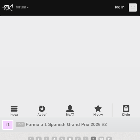
forum
log in
Index
Actief
MyAT
Nieuw
Dicht
Formula 1 Spanish Grand Prix 2026 #2
f1
LIVE
1
2
3
4
5
6
7
8
9
10
11