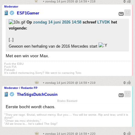
• zondag 14 juni 2026 @ 14:59 • 218
Moderator
ESF1Gamer
Op
zondag 14 juni 2026 14:58
schreef
LTVDK
het
volgende:
[..]
Gewoon een herhaling van de 2016 Mercedes start
Met een win voor Max.
Fuck the EBU
Fuck FIA
Pakaak
It's called motorracing.Sorry? We went to carracing Toto
• zondag 14 juni 2026 @ 14:59 • 219
Moderator / Redactie FP
TheStigsDutchCousin
Brabo Bastard
Eerste bocht wordt chaos.
"They are rage. Brutal, without mercy. But you.... You will be worse. Rip and tear, until it is
done!"
"Omae wa mou shindeiru."
"All we know is... he's called The Stig!"
• zondag 14 juni 2026 @ 14:59 • 220