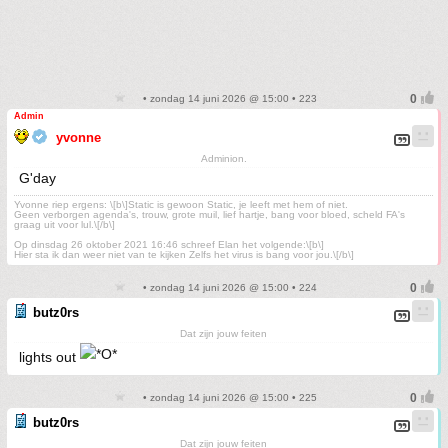
• zondag 14 juni 2026 @ 15:00 • 223
Admin
yvonne
Adminion.
G'day
Yvonne riep ergens: \[b\]Static is gewoon Static, je leeft met hem of niet.
Geen verborgen agenda's, trouw, grote muil, lief hartje, bang voor bloed, scheld FA's
graag uit voor lul.\[/b\]
Op dinsdag 26 oktober 2021 16:46 schreef Elan het volgende:\[b\]
Hier sta ik dan weer niet van te kijken Zelfs het virus is bang voor jou.\[/b\]
• zondag 14 juni 2026 @ 15:00 • 224
butz0rs
Dat zijn jouw feiten
lights out
• zondag 14 juni 2026 @ 15:00 • 225
butz0rs
Dat zijn jouw feiten