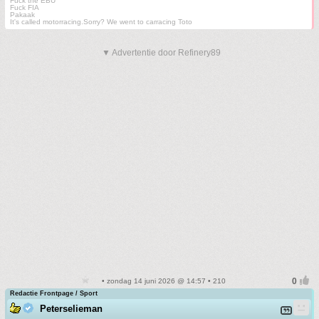
Fuck the EBU
Fuck FIA
Pakaak
It's called motorracing.Sorry? We went to carracing Toto
▼ Advertentie door Refinery89
• zondag 14 juni 2026 @ 14:57 • 210
Redactie Frontpage / Sport
Peterselieman