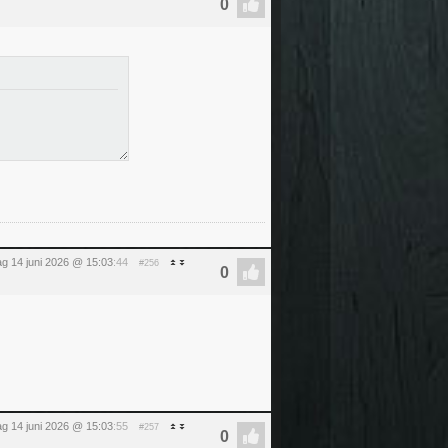
g 14 juni 2026 @ 15:03
:44
#256
g 14 juni 2026 @ 15:03
:55
#257