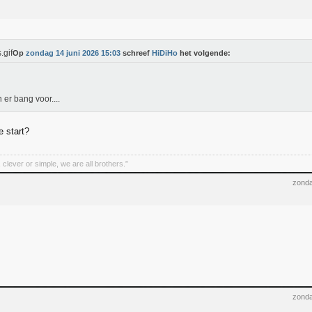
Op
zondag 14 juni 2026 15:03
schreef
HiDiHo
het volgende:
n er bang voor....
e start?
clever or simple, we are all brothers.”
zonda
zonda