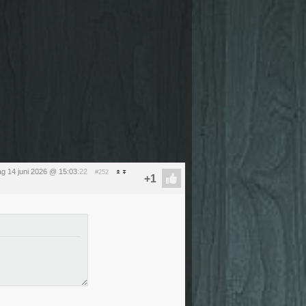
g 14 juni 2026 @ 15:03
:22
#252