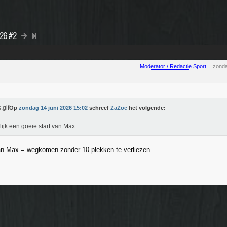
026 #2
Moderator / Redactie Sport
zonda
Op
zondag 14 juni 2026 15:02
schreef
ZaZoe
het volgende:
ijk een goeie start van Max
an Max = wegkomen zonder 10 plekken te verliezen.