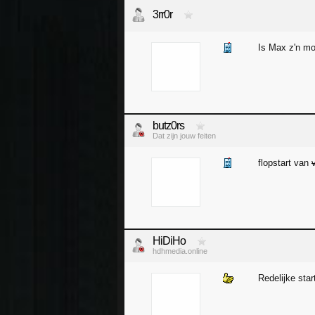
3rr0r
Is Max z'n mo
butz0rs
Dat zijn jouw feiten
flopstart van
HiDiHo
hdhmedia.online
Redelijke star