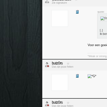
Zie signature
quote:
[..]
Ik be
Voor een goei
“Weak or strong, 
butz0rs
Dat zijn jouw feiten
butz0rs
Dat zijn jouw feiten