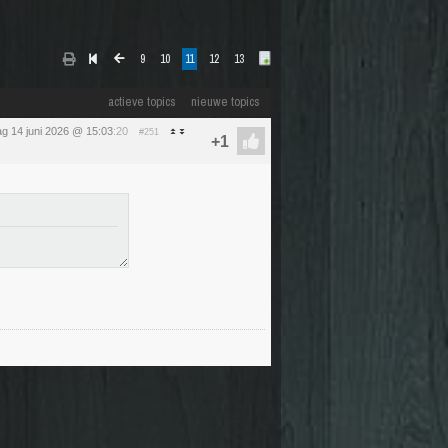
9
10
11
12
13
actieve topics
nieuwe topics
g 14 juni 2026 @ 15:03
:20
#251