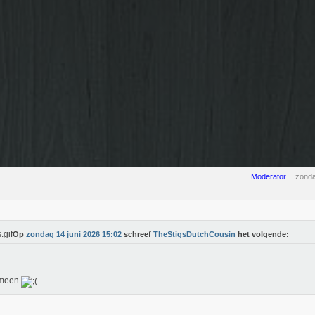
Moderator
zonda
Op
zondag 14 juni 2026 15:02
schreef
TheStigsDutchCousin
het volgende:
emeen