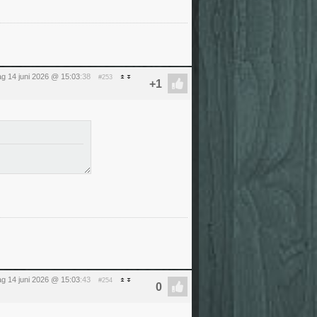
g 14 juni 2026 @ 15:03
:38
#253
g 14 juni 2026 @ 15:03
:43
#254