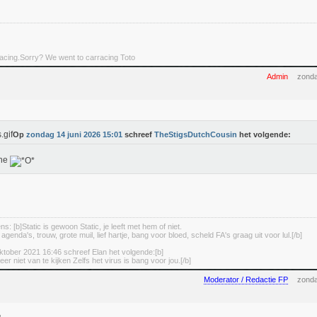
rracing.Sorry? We went to carracing Toto
Admin
zonda
Op
zondag 14 juni 2026 15:01
schreef
TheStigsDutchCousin
het volgende:
ne
s: [b]Static is gewoon Static, je leeft met hem of niet.
enda's, trouw, grote muil, lief hartje, bang voor bloed, scheld FA's graag uit voor lul.[/b]
tober 2021 16:46 schreef Elan het volgende:[b]
eer niet van te kijken Zelfs het virus is bang voor jou.[/b]
Moderator / Redactie FP
zonda