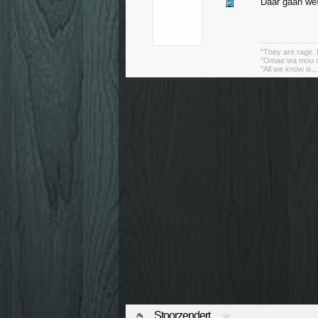
Daar gaan we
"They are rage. B
"Omae wa mou sh
"All we know is..
Stoorzendert