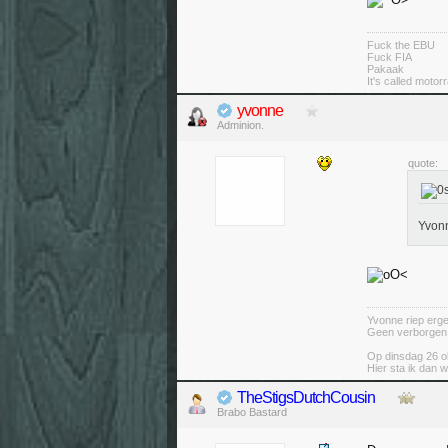
Fuck the EBU
Fuck FIA
Pakaak
It's called moto
yvonne
Adminion.
quote:
Yvon
Yvonne riep ergen
Geen verborgen ag
Op dinsdag 26 ok
Hier sta ik dan w
TheStigsDutchCousin
Brabo Bastard