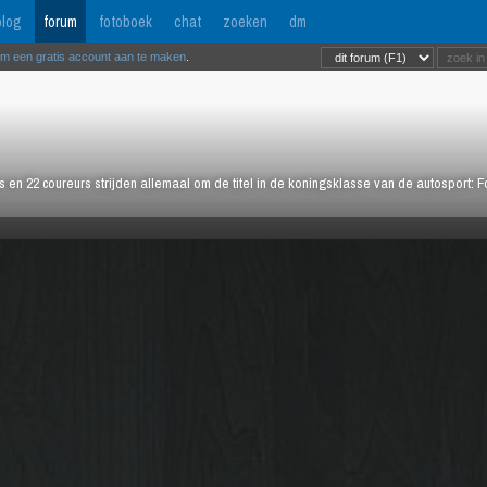
log
forum
fotoboek
chat
zoeken
dm
om een gratis account aan te maken
.
rs en 22 coureurs strijden allemaal om de titel in de koningsklasse van de autosport: