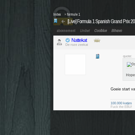
Index
»
formule 1
[Live] Formula 1 Spanish Grand Prix 2
abonnement
Unibet
Coolblue
Bitvavo
Nattekat
De roze zeekat
quote:
Hopel
Goeie start v
100.000 katjes
Fuck the EBU!