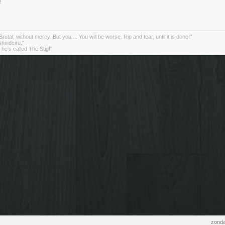
!
rutal, without mercy. But you.... You will be worse. Rip and tear, until it is done!"
indeiru."
. he's called The Stig!"
zonda