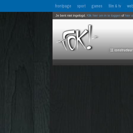
frontpage
sport
games
film & tv
web
Je bent niet ingelogd.
Klik hier om in te loggen
of
hier 
11 constructeu