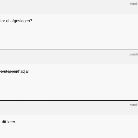
zonda
tor al afgeslagen?
zonda
verstappen
hadjar
zonda
t dit keer