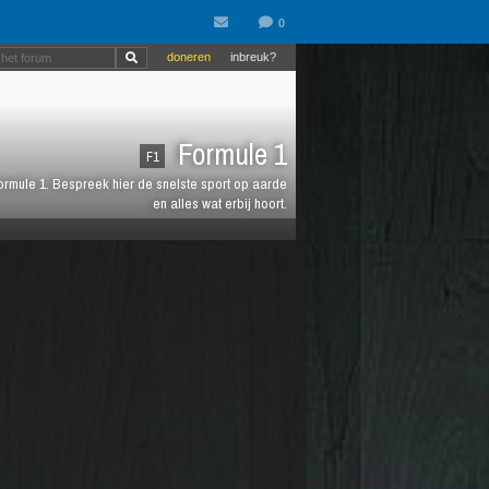
doneren
inbreuk?
Formule 1
F1
 Formule 1. Bespreek hier de snelste sport op aarde
en alles wat erbij hoort.