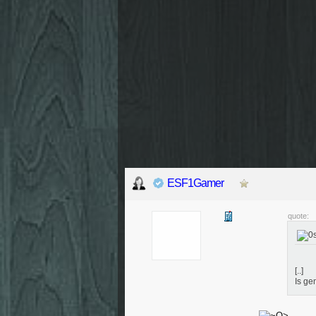
ESF1Gamer
quote:
[..]
Is g