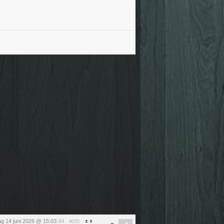
g 14 juni 2026 @ 15:03
:44
#255