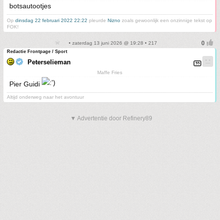
botsautootjes
Op
dinsdag 22 februari 2022 22:22
pleurde
Nizno
zoals gewoonlijk een onzinnige tekst op
FOK!
• zaterdag 13 juni 2026 @ 19:28 • 217
Redactie Frontpage / Sport
Peterselieman
Maffe Fries
Pier Guidi
Altijd onderweg naar het avontuur
▼ Advertentie door Refinery89