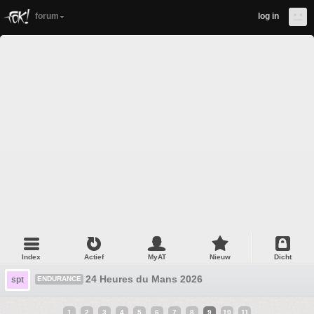
forum
log in
Index
Actief
MyAT
Nieuw
Dicht
24 Heures du Mans 2026
spt
ENDURANCE
1
2
3
4
5
6
7
8
9
10
11