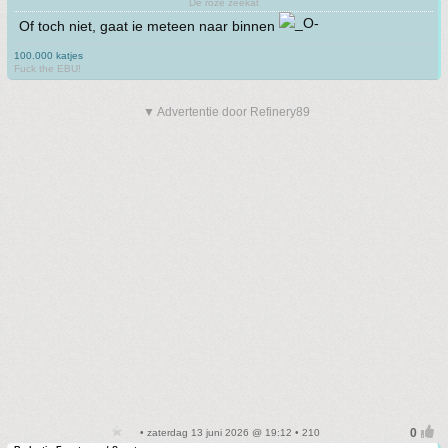
De roze zeekat
Of toch niet, gaat ie meteen naar binnen
100.000 katjes
Fuck the EBU!
▼ Advertentie door Refinery89
• zaterdag 13 juni 2026 @ 19:12 • 210