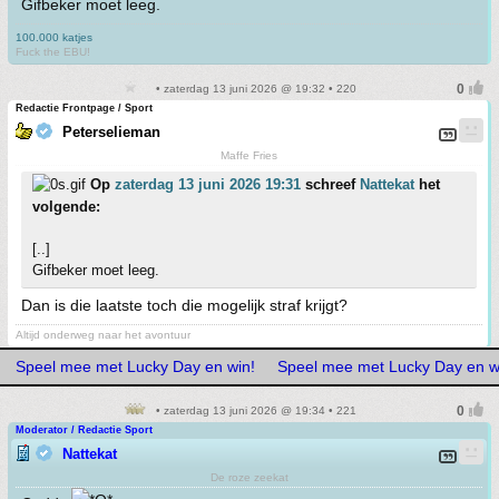
Gifbeker moet leeg.
100.000 katjes
Fuck the EBU!
• zaterdag 13 juni 2026 @ 19:32 • 220
Redactie Frontpage / Sport
Peterselieman
Maffe Fries
Op
zaterdag 13 juni 2026 19:31
schreef
Nattekat
het
volgende:
[..]
Gifbeker moet leeg.
Dan is die laatste toch die mogelijk straf krijgt?
Altijd onderweg naar het avontuur
Speel mee met Lucky Day en win!
Speel mee met Lucky Day en w
• zaterdag 13 juni 2026 @ 19:34 • 221
Moderator / Redactie Sport
Nattekat
De roze zeekat