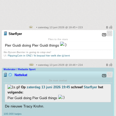
• zaterdag 13 juni 2026 @ 19:45 • 223
Starflyer
Flies to the stars
Pier Guidi doing Pier Guidi things
No Dyson Barrier is going to stop me!
UI:
FlippingCoin in ONZ / Ik bepaal hier welk dier jij bent
• zaterdag 13 juni 2026 @ 19:48 • 224
Moderator / Redactie Sport
Nattekat
De roze zeekat
Op
zaterdag 13 juni 2026 19:45
schreef
Starflyer
het
volgende:
Pier Guidi doing Pier Guidi things
De nieuwe Tracy Krohn.
100.000 katjes