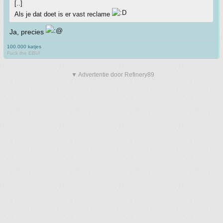
[..]
Als je dat doet is er vast reclame
Ja, precies
100.000 katjes
Fuck the EBU!
▼ Advertentie door Refinery89