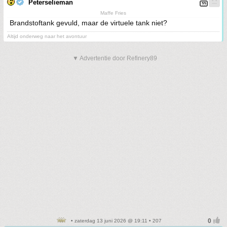
Peterselieman
Maffe Fries
Brandstoftank gevuld, maar de virtuele tank niet?
Altijd onderweg naar het avontuur
▼ Advertentie door Refinery89
• zaterdag 13 juni 2026 @ 19:11 • 207