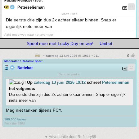
Redactie Frontpage / Sport
Peterselieman
Maffe Fries
Die eerste drie zijn dus 2x achter elkaar binnen. Snap er
eigenlijk niets meer van
Altijd onderweg naar het avontuur
Speel mee met Lucky Day en win!
Unibet
• zaterdag 13 juni 2026 @ 19:13 • 211
Moderator / Redactie Sport
Nattekat
De roze zeekat
Op
zaterdag 13 juni 2026 19:12
schreef
Peterselieman
het volgende:
Die eerste drie zijn dus 2x achter elkaar binnen. Snap er eigenlijk
niets meer van
Mag niet tanken tijdens FCY.
100.000 katjes
Fuck the EBU!
▼ Advertentie door Refinery89