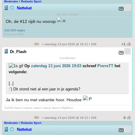
Moderator / Redactie Sport
Nattekat
De roze zeekat
Oh, de #12 rijdt nu voorop
100.000 katjes
Fuck the EBU!
• zaterdag 13 juni 2026 @ 19:12 • 208
Dr_Flash
CoinMeister
Op
zaterdag 13 juni 2026 19:03
schreef
PierreTT
het
volgende:
[..]
:’) Dit stond niet al een jaar in je agenda?
Ja ik ben nu met vakantie hoor. Houdoe
Salivili hipput tupput tapput äppyt tipput hilijalleen
• zaterdag 13 juni 2026 @ 19:12 • 209
Moderator / Redactie Sport
Nattekat