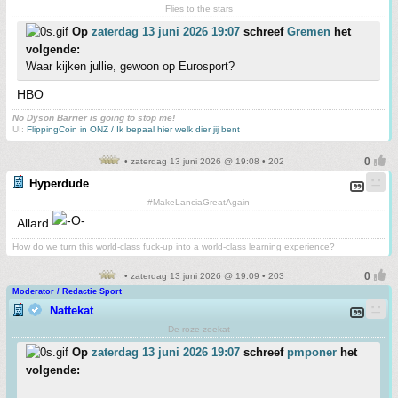
Flies to the stars
Op
zaterdag 13 juni 2026 19:07
schreef
Gremen
het
volgende:
Waar kijken jullie, gewoon op Eurosport?
HBO
No Dyson Barrier is going to stop me!
UI:
FlippingCoin in ONZ / Ik bepaal hier welk dier jij bent
• zaterdag 13 juni 2026 @ 19:08 • 202
Hyperdude
#MakeLanciaGreatAgain
Allard
How do we turn this world-class fuck-up into a world-class learning experience?
• zaterdag 13 juni 2026 @ 19:09 • 203
Moderator / Redactie Sport
Nattekat
De roze zeekat
Op
zaterdag 13 juni 2026 19:07
schreef
pmponer
het
volgende: