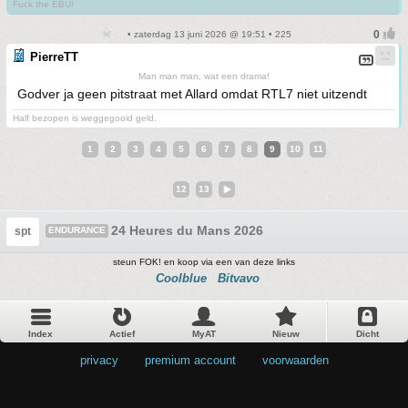
Fuck the EBU!
• zaterdag 13 juni 2026 @ 19:51 • 225
PierreTT
Man man man, wat een drama!
Godver ja geen pitstraat met Allard omdat RTL7 niet uitzendt
Half bezopen is weggegooid geld.
1
2
3
4
5
6
7
8
9
10
11
12
13
24 Heures du Mans 2026
spt
ENDURANCE
steun FOK! en koop via een van deze links
Coolblue
Bitvavo
Index
Actief
MyAT
Nieuw
Dicht
privacy
•
premium account
•
voorwaarden