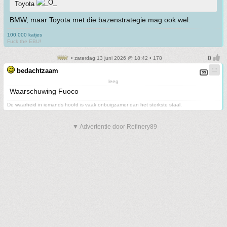
Toyota
BMW, maar Toyota met die bazenstrategie mag ook wel.
100.000 katjes
Fuck the EBU!
• zaterdag 13 juni 2026 @ 18:42 • 178
bedachtzaam
leeg
Waarschuwing Fuoco
De waarheid in iemands hoofd is vaak onbuigzamer dan het sterkste staal.
▼ Advertentie door Refinery89