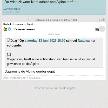
De Vries zit weer klem achter een Alpine
100.000 katjes
Fuck the EBU!
• zaterdag 13 juni 2026 @ 18:59 • 184
Redactie Frontpage / Sport
Peterselieman
Maffe Fries
Op
zaterdag 13 juni 2026 18:50
schreef
Nattekat
het
volgende:
[..]
Volgens mij heeft ie de achterstand van toen ie de pit in ging al
gewonnen op de Alpine.
Daarom is de Alpine eerder gepit
Altijd onderweg naar het avontuur
▼ Advertentie door Refinery89