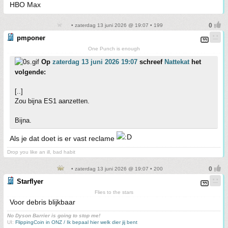
HBO Max
• zaterdag 13 juni 2026 @ 19:07 • 199
pmponer
One Punch is enough
Op
zaterdag 13 juni 2026 19:07
schreef
Nattekat
het
volgende:
[..]
Zou bijna ES1 aanzetten.
Bijna.
Als je dat doet is er vast reclame
Drop you like an ill, bad habit
• zaterdag 13 juni 2026 @ 19:07 • 200
Starflyer
Flies to the stars
Voor debris blijkbaar
No Dyson Barrier is going to stop me!
UI:
FlippingCoin in ONZ / Ik bepaal hier welk dier jij bent