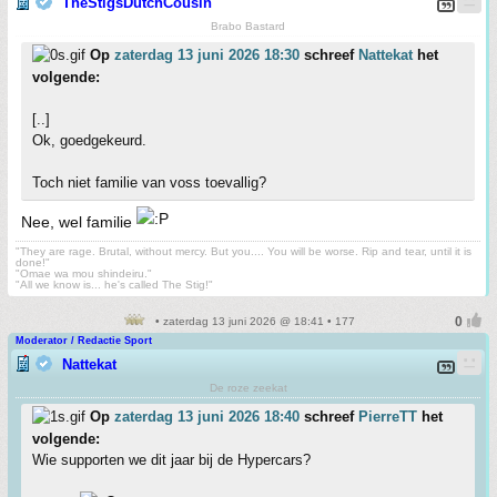
TheStigsDutchCousin
Brabo Bastard
Op
zaterdag 13 juni 2026 18:30
schreef
Nattekat
het
volgende:
[..]
Ok, goedgekeurd.
Toch niet familie van voss toevallig?
Nee, wel familie
"They are rage. Brutal, without mercy. But you.... You will be worse. Rip and tear, until it is
done!"
"Omae wa mou shindeiru."
"All we know is... he's called The Stig!"
• zaterdag 13 juni 2026 @ 18:41 • 177
Moderator / Redactie Sport
Nattekat
De roze zeekat
Op
zaterdag 13 juni 2026 18:40
schreef
PierreTT
het
volgende:
Wie supporten we dit jaar bij de Hypercars?