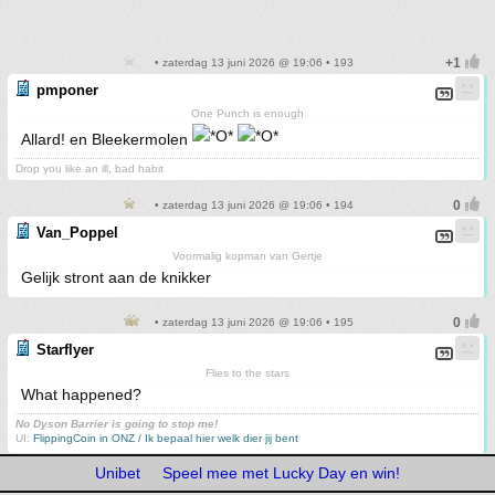
• zaterdag 13 juni 2026 @ 19:06 • 193
pmponer
One Punch is enough
Allard! en Bleekermolen
Drop you like an ill, bad habit
• zaterdag 13 juni 2026 @ 19:06 • 194
Van_Poppel
Voormalig kopman van Gertje
Gelijk stront aan de knikker
• zaterdag 13 juni 2026 @ 19:06 • 195
Starflyer
Flies to the stars
What happened?
No Dyson Barrier is going to stop me!
UI:
FlippingCoin in ONZ / Ik bepaal hier welk dier jij bent
Unibet
Speel mee met Lucky Day en win!