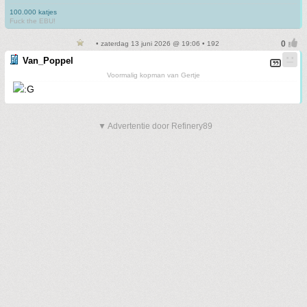
100.000 katjes
Fuck the EBU!
• zaterdag 13 juni 2026 @ 19:06 • 192
Van_Poppel
Voormalig kopman van Gertje
▼ Advertentie door Refinery89