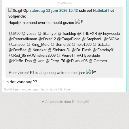
CoinMeister
Op
zaterdag 13 juni 2026 15:42
schreef
Nattekat
het
volgende:
Hopelijk niemand over het hoofd gezien
@:M90 @:vosss @:Starflyer @:franklop @:THEFXR @:heywoodu
@:Peterselieman @:Doler12 @:TargaFlorio @:StephanL @:SiGNe
@:amsoor @:King_Merc @:Burner82 @:hole1988 @:Sabata
@:DeeBee @:Nattekat @:Sinister-D- @:Dr_Flash @:Faraday01
@:Red_85 @:Whiskers2009 @:PierreTT @:Hyperdude
@:Kleffe_Dop @:wdn @:Ferry_76 @:R-woud93 @:Gremen
Meer zielen! F1 is al genoeg weken in het jaar
Is dat vandaag??
Salivili hipput tupput tapput äppyt tipput hilijalleen
▼ Advertentie door Refinery89