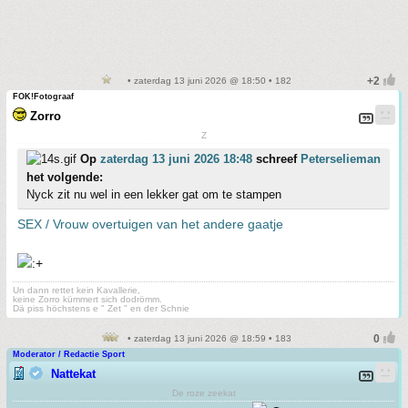
• zaterdag 13 juni 2026 @ 18:50 • 182
FOK!Fotograaf
Zorro
Z
Op
zaterdag 13 juni 2026 18:48
schreef
Peterselieman
het volgende:
Nyck zit nu wel in een lekker gat om te stampen
SEX / Vrouw overtuigen van het andere gaatje
Un dann rettet kein Kavallerie,
keine Zorro kümmert sich dodrömm.
Dä piss höchstens e " Zet " en der Schnie
• zaterdag 13 juni 2026 @ 18:59 • 183
Moderator / Redactie Sport
Nattekat
De roze zeekat