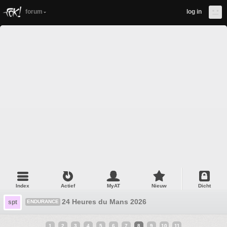
forum
log in
Index
Actief
MyAT
Nieuw
Dicht
24 Heures du Mans 2026
spt
ENDURANCE
1
2
3
4
5
6
7
8
9
10
11