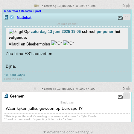
• zaterdag 13 juni 2026 @ 19:07 • 196
Moderator / Redactie Sport
Nattekat
De roze zeekat
Op
zaterdag 13 juni 2026 19:06
schreef
pmponer
het
volgende:
Allard! en Bleekermolen
Zou bijna ES1 aanzetten.
Bijna.
100.000 katjes
Fuck the EBU!
• zaterdag 13 juni 2026 @ 19:07 • 197
Gremen
Eindbaas
Waar kijken jullie, gewoon op Eurosport?
"This is your life and it's ending one minute at a time." - Tyler Durden
"Sand is overrated. It's just tiny, little rocks." - Joel
▼ Advertentie door Refinery89