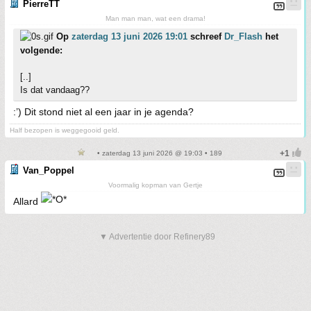
PierreTT
Man man man, wat een drama!
Op
zaterdag 13 juni 2026 19:01
schreef
Dr_Flash
het
volgende:
[..]
Is dat vandaag??
:’) Dit stond niet al een jaar in je agenda?
Half bezopen is weggegooid geld.
• zaterdag 13 juni 2026 @ 19:03 • 189
Van_Poppel
Voormalig kopman van Gertje
Allard
▼ Advertentie door Refinery89