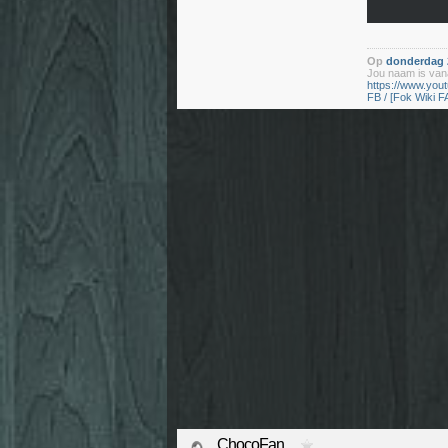
Op
donderdag 2
Jou naam is vana
https://www.yo
FB / [Fok Wiki F
ChocoFan