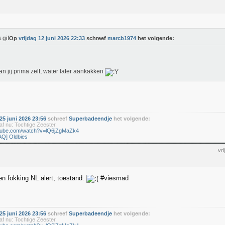
Op
vrijdag 12 juni 2026 22:33
schreef
marcb1974
het volgende:
an jij prima zelf, water later aankakken
5 juni 2026 23:56
schreef
Superbadeendje
het volgende:
f nu: Tochtige Zeester.
utube.com/watch?v=lQ6jZgMaZk4
AQ] Oldbies
vr
en fokking NL alert, toestand.
#viesmad
5 juni 2026 23:56
schreef
Superbadeendje
het volgende:
f nu: Tochtige Zeester.