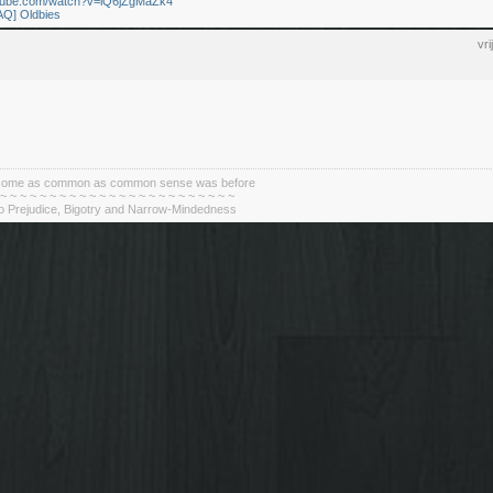
utube.com/watch?v=lQ6jZgMaZk4
AQ] Oldbies
vr
become as common as common sense was before
 ~ ~ ~ ~ ~ ~ ~ ~ ~ ~ ~ ~ ~ ~ ~ ~ ~ ~ ~ ~ ~ ~ ~ ~
To Prejudice, Bigotry and Narrow-Mindedness