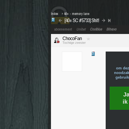
Index
»
40+ - memory lane
[40+ SC #5733] Shit!
abonnement
Unibet
Coolblue
Bitvavo
ChocoFan
Tochtige zeester
om dez
noodzake
gebruik
J
ik