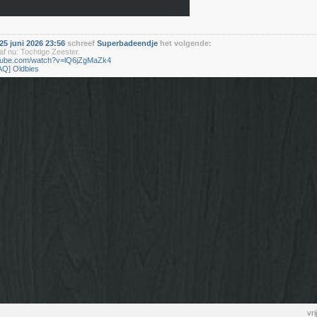
5 juni 2026 23:56
schreef
Superbadeendje
het volgende:
f nu: Tochtige Zeester.
utube.com/watch?v=lQ6jZgMaZk4
AQ] Oldbies
vr