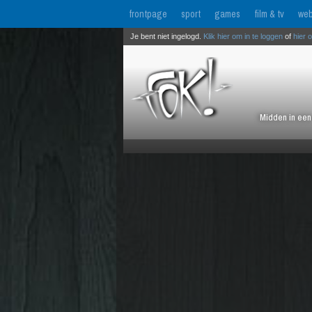
frontpage
sport
games
film & tv
web
Je bent niet ingelogd.
Klik hier om in te loggen
of
hier 
Midden in een 