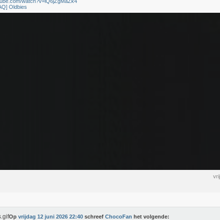
utube.com/watch?v=lQ6jZgMaZk4
AQ] Oldbies
vr
Op
vrijdag 12 juni 2026 22:40
schreef
ChocoFan
het volgende: