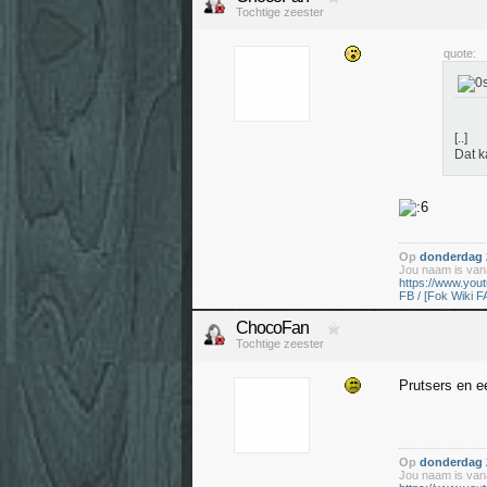
Tochtige zeester
quote:
[..]
Dat k
Op
donderdag 2
Jou naam is vana
https://www.yo
FB / [Fok Wiki F
ChocoFan
Tochtige zeester
Prutsers en e
Op
donderdag 2
Jou naam is vana