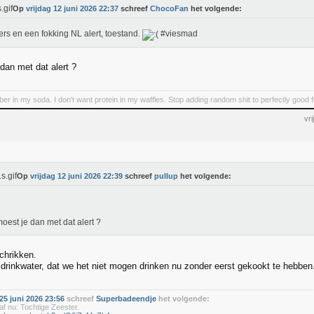
Op
vrijdag 12 juni 2026 22:37
schreef
ChocoFan
het volgende:
ers en een fokking NL alert, toestand.
#viesmad
dan met dat alert ?
iber in my soda. I don't want protein in my waffles. Stop adding random shit to perfectly good 
vr
Op
vrijdag 12 juni 2026 22:39
schreef
pullup
het volgende:
oest je dan met dat alert ?
chrikken.
 drinkwater, dat we het niet mogen drinken nu zonder eerst gekookt te hebben
5 juni 2026 23:56
schreef
Superbadeendje
het volgende:
f nu: Tochtige Zeester.