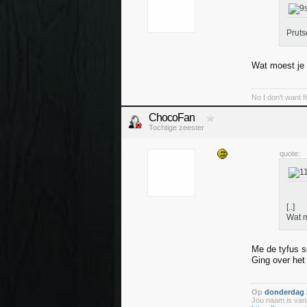
Pruts
Wat moest je 
No I don't want f
ChocoFan
Tochtige zeester
quote:
[..]
Wat m
Me de tyfus s
Ging over het
Op
donderdag 2
Jou naam is vana