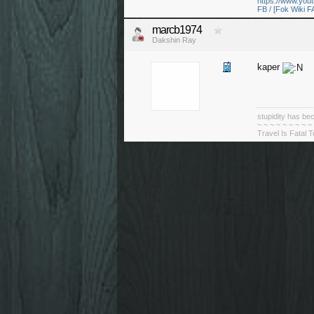
https://www.yo
FB / [Fok Wiki F
marcb1974
Dakshin Ray
kaper
stupidity has 
~ ~ ~ ~ ~ ~ ~ ~ ~
Travel Is Fatal 