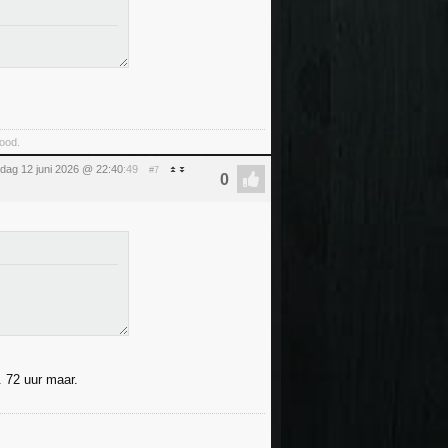
food.
ijdag 12 juni 2026 @ 22:40
:49
#7
. 72 uur maar.