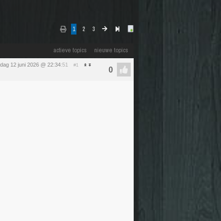
1
2
3
actieve topics
nieuwe topics
ijdag 12 juni 2026 @ 22:34
:51
#1