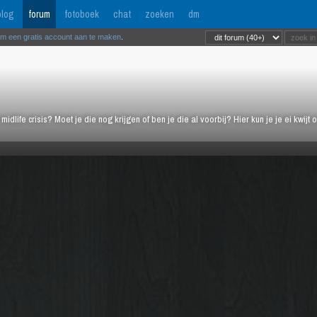
log
forum
fotoboek
chat
zoeken
dm
om een gratis account aan te maken
.
midlife crisis? Moet je die nog krijgen of ben je die al voorbij? Hier kun je je ei kwi