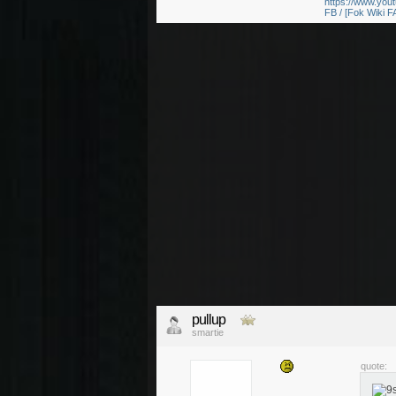
https://www.yo
FB / [Fok Wiki F
pullup
smartie
quote: