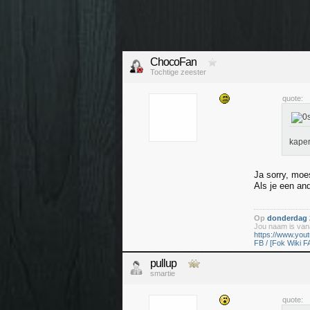
ChocoFan
Tochtige zeester
quote:
kape
Ja sorry, moe
Als je een an
Op
donderdag 2
Jou naam is vana
https://www.yo
FB / [Fok Wiki F
pullup
smartie
quote: