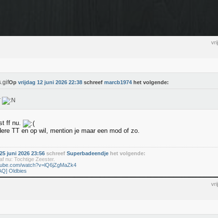
vr
Op
vrijdag 12 juni 2026 22:38
schreef
marcb1974
het volgende:
r
st ff nu.
dere TT en op wil, mention je maar een mod of zo.
5 juni 2026 23:56
schreef
Superbadeendje
het volgende:
f nu: Tochtige Zeester.
utube.com/watch?v=lQ6jZgMaZk4
AQ] Oldbies
vr