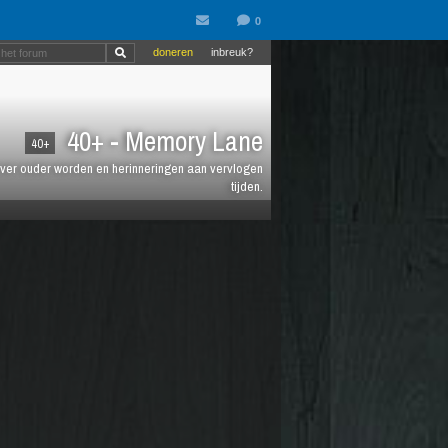
doneren
inbreuk?
40+ - Memory Lane
40+
jt over ouder worden en herinneringen aan vervlogen
tijden.