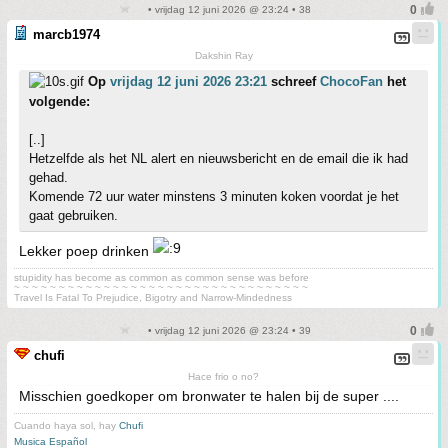
• vrijdag 12 juni 2026 @ 23:24 • 38
marcb1974
Dakshin Ray
Op
vrijdag 12 juni 2026 23:21
schreef
ChocoFan
het
volgende:
[..]
Hetzelfde als het NL alert en nieuwsbericht en de email die ik had
gehad.
Komende 72 uur water minstens 3 minuten koken voordat je het
gaat gebruiken.
Lekker poep drinken
stupidity has become as common as common sense was before
~ ~ ~ ~ ~ ~ ~ ~ ~ ~ ~ ~ ~ ~ ~ ~ ~ ~ ~ ~ ~ ~ ~ ~ ~ ~ ~ ~ ~ ~ ~ ~ ~
Travel Is Fatal To Prejudice, Bigotry and Narrow-Mindedness
• vrijdag 12 juni 2026 @ 23:24 • 39
chufi
Hace frio o no?
Misschien goedkoper om bronwater te halen bij de super ....
Cuando haya sol, hay
Chufi
Musica Español