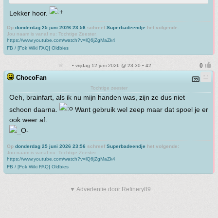
Lekker hoor.
Op
donderdag 25 juni 2026 23:56
schreef
Superbadeendje
het volgende:
Jou naam is vanaf nu: Tochtige Zeester.
https://www.youtube.com/watch?v=lQ6jZgMaZk4
FB / [Fok Wiki FAQ] Oldbies
• vrijdag 12 juni 2026 @ 23:30 • 42
ChocoFan
Tochtige zeester
Oeh, brainfart, als ik nu mijn handen was, zijn ze dus niet
schoon daarna.
Want gebruik wel zeep maar dat spoel je er
ook weer af.
Op
donderdag 25 juni 2026 23:56
schreef
Superbadeendje
het volgende:
Jou naam is vanaf nu: Tochtige Zeester.
https://www.youtube.com/watch?v=lQ6jZgMaZk4
FB / [Fok Wiki FAQ] Oldbies
▼ Advertentie door Refinery89