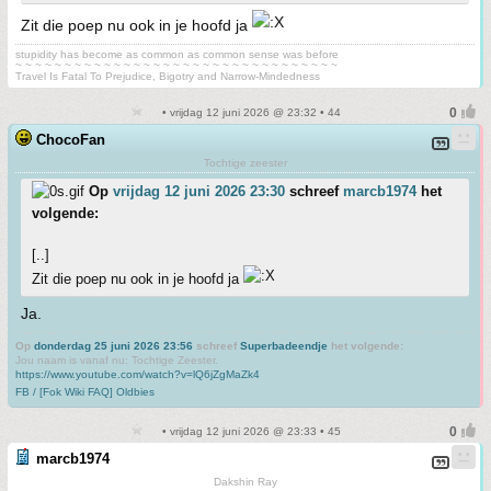
Zit die poep nu ook in je hoofd ja
stupidity has become as common as common sense was before
~ ~ ~ ~ ~ ~ ~ ~ ~ ~ ~ ~ ~ ~ ~ ~ ~ ~ ~ ~ ~ ~ ~ ~ ~ ~ ~ ~ ~ ~ ~ ~ ~
Travel Is Fatal To Prejudice, Bigotry and Narrow-Mindedness
• vrijdag 12 juni 2026 @ 23:32 • 44
ChocoFan
Tochtige zeester
Op
vrijdag 12 juni 2026 23:30
schreef
marcb1974
het
volgende:
[..]
Zit die poep nu ook in je hoofd ja
Ja.
Op
donderdag 25 juni 2026 23:56
schreef
Superbadeendje
het volgende:
Jou naam is vanaf nu: Tochtige Zeester.
https://www.youtube.com/watch?v=lQ6jZgMaZk4
FB / [Fok Wiki FAQ] Oldbies
• vrijdag 12 juni 2026 @ 23:33 • 45
marcb1974
Dakshin Ray