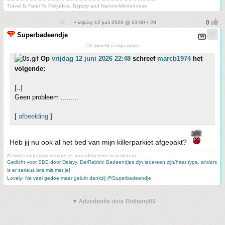
~ ~ ~ ~ ~ ~ ~ ~ ~ ~ ~ ~ ~ ~ ~ ~ ~ ~ ~ ~ ~ ~ ~ ~ ~ ~ ~ ~ ~ ~ ~ ~ ~
Travel Is Fatal To Prejudice, Bigotry and Narrow-Mindedness
• vrijdag 12 juni 2026 @ 23:00 • 28
Superbadeendje
De wereld is mijn vijver
Op
vrijdag 12 juni 2026 22:48
schreef
marcb1974
het
volgende:
[..]
Geen probleem .........
[
afbeelding
]
Heb jij nu ook al het bed van mijn killerparkiet afgepakt?
Actioni contrariam semper et æqualem esse reactionem
Gedicht voor SBE door Deisyy
,
DerRabbit: Badeendjes zijn iedereen zijn/haar type, anders
is er serieus iets mis met je!
Lovely: Na veel gedoe,maar gelukt dankzij @Superbadeendje
▼ Advertentie door Refinery89