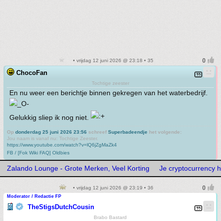
• vrijdag 12 juni 2026 @ 23:18 • 35
ChocoFan
Tochtige zeester
En nu weer een berichtje binnen gekregen van het waterbedrijf.
Gelukkig sliep ik nog niet.
Op
donderdag 25 juni 2026 23:56
schreef
Superbadeendje
het volgende:
Jou naam is vanaf nu: Tochtige Zeester.
https://www.youtube.com/watch?v=lQ6jZgMaZk4
FB / [Fok Wiki FAQ] Oldbies
Zalando Lounge - Grote Merken, Veel Korting
Je cryptocurrency h
• vrijdag 12 juni 2026 @ 23:19 • 36
Moderator / Redactie FP
TheStigsDutchCousin
Brabo Bastard