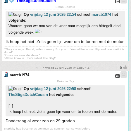
TheStigsDutchCousin
Brabo Bastard
Op
vrijdag 12 juni 2026 22:54
schreef
marcb1974
het
volgende:
Waarom gaan we nou van dit weer naar mogelijk een hittegolf eind
volgende week
Ik hoop het niet. Zelfs geen fijn weer om te toeren met de motor.
"They are rage. Brutal, without mercy. But you.... You will be worse. Rip and tear, until it is
done!"
"Omae wa mou shindeiru."
"All we know is... he's called The Stig!"
• vrijdag 12 juni 2026 @ 22:59 • 27
marcb1974
Dakshin Ray
Op
vrijdag 12 juni 2026 22:58
schreef
TheStigsDutchCousin
het volgende:
[..]
Ik hoop het niet. Zelfs geen fijn weer om te toeren met de motor.
Donderdag al weer zon en 29 graden .........
stupidity has become as common as common sense was before