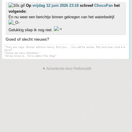
Op
vrijdag 12 juni 2026 23:18
schreef
ChocoFan
het
volgende:
En nu weer een berichtje binnen gekregen van het waterbedrijf.
Gelukkig sliep ik nog niet.
Goed of slecht nieuws?
"They are rage. Brutal, without mercy. But you.... You will be worse. Rip and tear, until it is
done!"
"Omae wa mou shindeiru."
"All we know is... he's called The Stig!"
▼ Advertentie door Refinery89