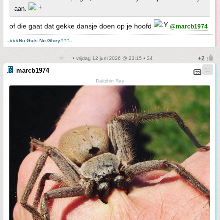
aan.
of die gaat dat gekke dansje doen op je hoofd
@marcb1974
--###No Guts No Glory###--
• vrijdag 12 juni 2026 @ 23:15 • 34
marcb1974
Dakshin Ray