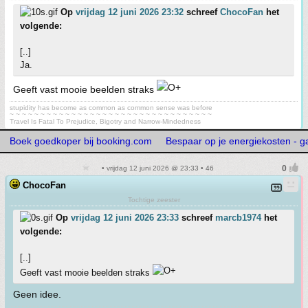
Op
vrijdag 12 juni 2026 23:32
schreef
ChocoFan
het
volgende:
[..]
Ja.
Geeft vast mooie beelden straks
stupidity has become as common as common sense was before
~ ~ ~ ~ ~ ~ ~ ~ ~ ~ ~ ~ ~ ~ ~ ~ ~ ~ ~ ~ ~ ~ ~ ~ ~ ~ ~ ~ ~ ~ ~ ~ ~
Travel Is Fatal To Prejudice, Bigotry and Narrow-Mindedness
Boek goedkoper bij booking.com
Bespaar op je energiekosten - ga
• vrijdag 12 juni 2026 @ 23:33 • 46
ChocoFan
Tochtige zeester
Op
vrijdag 12 juni 2026 23:33
schreef
marcb1974
het
volgende:
[..]
Geeft vast mooie beelden straks
Geen idee.