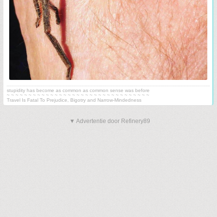
stupidity has become as common as common sense was before
~ ~ ~ ~ ~ ~ ~ ~ ~ ~ ~ ~ ~ ~ ~ ~ ~ ~ ~ ~ ~ ~ ~ ~ ~ ~ ~ ~ ~ ~ ~ ~ ~
Travel Is Fatal To Prejudice, Bigotry and Narrow-Mindedness
▼ Advertentie door Refinery89