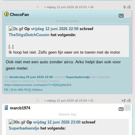
• vrijdag 12 juni 2026 @ 23:01 • 30
ChocoFan
Tochtige zeester
Op
vrijdag 12 juni 2026 22:58
schreef
TheStigsDutchCousin
het volgende:
[..]
Ik hoop het niet. Zelfs geen fijn weer om te toeren met de motor.
Ook niet met een auto zonder airco. Arko helpt dan ook voor
geen meter.
Op
donderdag 25 juni 2026 23:56
schreef
Superbadeendje
het volgende:
Jou naam is vanaf nu: Tochtige Zeester.
https://www.youtube.com/watch?v=lQ6jZgMaZk4
FB / [Fok Wiki FAQ] Oldbies
• vrijdag 12 juni 2026 @ 23:04 • 31
marcb1974
Dakshin Ray
Op
vrijdag 12 juni 2026 23:00
schreef
Superbadeendje
het volgende: