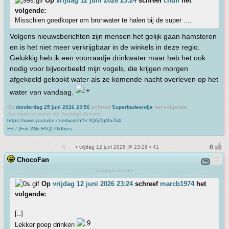
Op
vrijdag 12 juni 2026 23:24
schreef
chufi
het
volgende:
Misschien goedkoper om bronwater te halen bij de super ....
Volgens nieuwsberichten zijn mensen het gelijk gaan hamsteren
en is het niet meer verkrijgbaar in de winkels in deze regio.
Gelukkig heb ik een voorraadje drinkwater maar heb het ook
nodig voor bijvoorbeeld mijn vogels, die krijgen morgen
afgekoeld gekookt water als ze komende nacht overleven op het
water van vandaag.
Op
donderdag 25 juni 2026 23:56
schreef
Superbadeendje
het volgende:
Jou naam is vanaf nu: Tochtige Zeester.
https://www.youtube.com/watch?v=lQ6jZgMaZk4
FB / [Fok Wiki FAQ] Oldbies
• vrijdag 12 juni 2026 @ 23:26 • 41
ChocoFan
Tochtige zeester
Op
vrijdag 12 juni 2026 23:24
schreef
marcb1974
het
volgende:
[..]
Lekker poep drinken