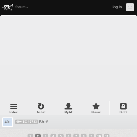
forum
log in
Index
Actief
MyAT
Nieuw
Dicht
Shit!
40+
40+ SC #5733
1
2
3
4
5
6
7
8
9
10
11