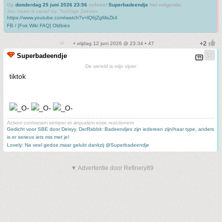
Op
donderdag 25 juni 2026 23:56
schreef
Superbadeendje
het volgende:
Jou naam is vanaf nu: Tochtige Zeester.
https://www.youtube.com/watch?v=lQ6jZgMaZk4
FB / [Fok Wiki FAQ] Oldbies
• vrijdag 12 juni 2026 @ 23:34 • 47
Superbadeendje
De wereld is mijn vijver
tiktok
Actioni contrariam semper et æqualem esse reactionem
Gedicht voor SBE door Deisyy
,
DerRabbit: Badeendjes zijn iedereen zijn/haar type, anders
is er serieus iets mis met je!
Lovely: Na veel gedoe,maar gelukt dankzij @Superbadeendje
▼ Advertentie door Refinery89