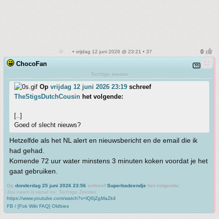
• vrijdag 12 juni 2026 @ 23:21 • 37
ChocoFan
Tochtige zeester
Op
vrijdag 12 juni 2026 23:19
schreef
TheStigsDutchCousin
het volgende:
[..]
Goed of slecht nieuws?
Hetzelfde als het NL alert en nieuwsbericht en de email die ik
had gehad.
Komende 72 uur water minstens 3 minuten koken voordat je het
gaat gebruiken.
Op
donderdag 25 juni 2026 23:56
schreef
Superbadeendje
het volgende:
Jou naam is vanaf nu: Tochtige Zeester.
https://www.youtube.com/watch?v=lQ6jZgMaZk4
FB / [Fok Wiki FAQ] Oldbies