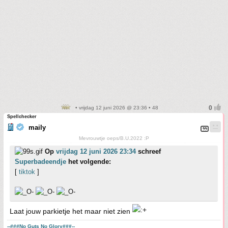
• vrijdag 12 juni 2026 @ 23:36 • 48
Spellchecker
maily
Mevrouwtje oeps/B.U.2022 :P
Op
vrijdag 12 juni 2026 23:34
schreef
Superbadeendje
het volgende:
[
tiktok
]
Laat jouw parkietje het maar niet zien
--###No Guts No Glory###--