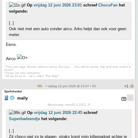
Op
vrijdag 12 juni 2026 23:01
schreef
ChocoFan
het
volgende:
[..]
Ook niet met een auto zonder airco. Arko helpt dan ook voor geen
meter.
Eens.
Airco
"They are rage. Brutal, without mercy. But you.... You will be worse. Rip and tear, until it is
done!"
"Omae wa mou shindeiru."
"All we know is... he's called The Stig!"
• vrijdag 12 juni 2026 @ 23:07 • 33
Spellchecker
maily
Mevrouwtje oeps/B.U.2022 :P
Op
vrijdag 12 juni 2026 22:45
schreef
Superbadeendje
het volgende:
[..]
Zit choco niet zo te plagen, straks komt mijn killerparkiet achter je