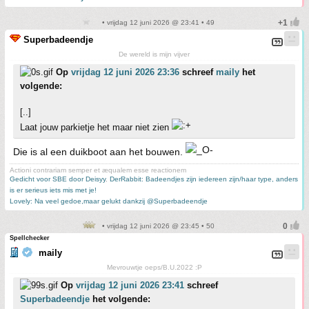
• vrijdag 12 juni 2026 @ 23:41 • 49
Superbadeendje
De wereld is mijn vijver
Op
vrijdag 12 juni 2026 23:36
schreef
maily
het
volgende:
[..]
Laat jouw parkietje het maar niet zien
Die is al een duikboot aan het bouwen.
Actioni contrariam semper et æqualem esse reactionem
Gedicht voor SBE door Deisyy
,
DerRabbit: Badeendjes zijn iedereen zijn/haar type, anders
is er serieus iets mis met je!
Lovely: Na veel gedoe,maar gelukt dankzij @Superbadeendje
• vrijdag 12 juni 2026 @ 23:45 • 50
Spellchecker
maily
Mevrouwtje oeps/B.U.2022 :P
Op
vrijdag 12 juni 2026 23:41
schreef
Superbadeendje
het volgende: