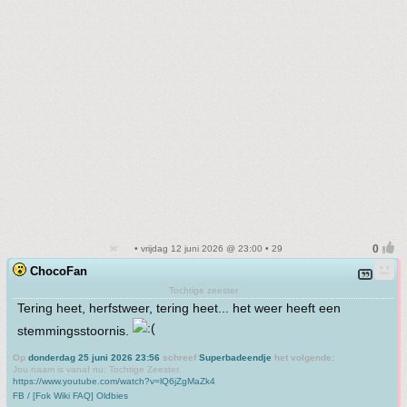
• vrijdag 12 juni 2026 @ 23:00 • 29
ChocoFan
Tochtige zeester
Tering heet, herfstweer, tering heet... het weer heeft een
stemmingsstoornis.
Op
donderdag 25 juni 2026 23:56
schreef
Superbadeendje
het volgende:
Jou naam is vanaf nu: Tochtige Zeester.
https://www.youtube.com/watch?v=lQ6jZgMaZk4
FB / [Fok Wiki FAQ] Oldbies