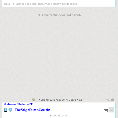
~ ~ ~ ~ ~ ~ ~ ~ ~ ~ ~ ~ ~ ~ ~ ~ ~ ~ ~ ~ ~ ~ ~ ~ ~ ~ ~ ~ ~ ~ ~ ~ ~
Travel Is Fatal To Prejudice, Bigotry and Narrow-Mindedness
▼ Advertentie door Refinery89
• vrijdag 12 juni 2026 @ 23:06 • 32
Moderator / Redactie FP
TheStigsDutchCousin
Brabo Bastard