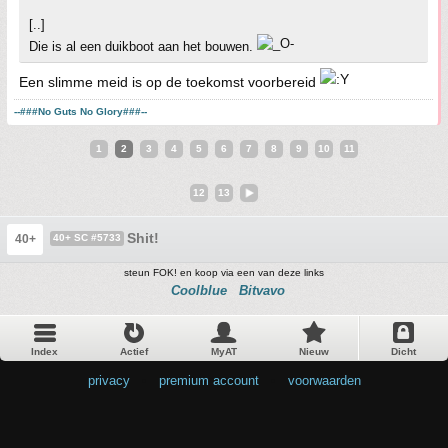
[..]
Die is al een duikboot aan het bouwen.
Een slimme meid is op de toekomst voorbereid
--###No Guts No Glory###--
1
2
3
4
5
6
7
8
9
10
11
12
13
Shit!
40+
40+ SC #5733
steun FOK! en koop via een van deze links
Coolblue
Bitvavo
Index
Actief
MyAT
Nieuw
Dicht
privacy
•
premium account
•
voorwaarden