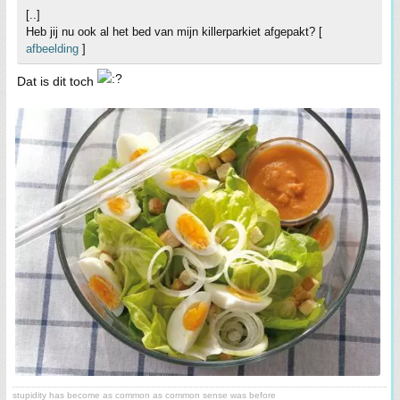
[..]
Heb jij nu ook al het bed van mijn killerparkiet afgepakt? [
afbeelding
]
Dat is dit toch
stupidity has become as common as common sense was before