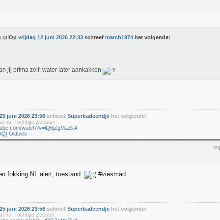
Op
vrijdag 12 juni 2026 22:33
schreef
marcb1974
het volgende:
an jij prima zelf, water later aankakken
5 juni 2026 23:56
schreef
Superbadeendje
het volgende:
f nu: Tochtige Zeester.
utube.com/watch?v=lQ6jZgMaZk4
AQ] Oldbies
vr
en fokking NL alert, toestand.
#viesmad
5 juni 2026 23:56
schreef
Superbadeendje
het volgende:
f nu: Tochtige Zeester.