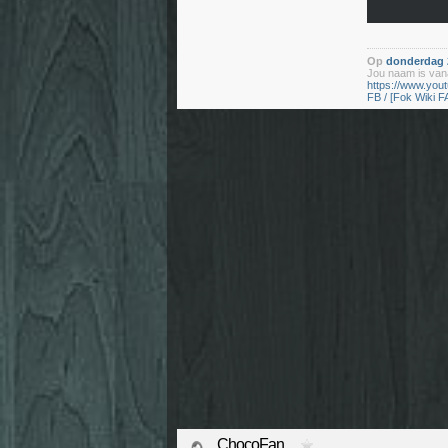
Op
donderdag 2
Jou naam is vana
https://www.yo
FB / [Fok Wiki F
ChocoFan