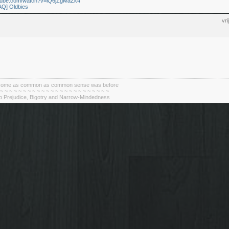
utube.com/watch?v=lQ6jZgMaZk4
AQ] Oldbies
vr
become as common as common sense was before
 ~ ~ ~ ~ ~ ~ ~ ~ ~ ~ ~ ~ ~ ~ ~ ~ ~ ~ ~ ~ ~ ~ ~ ~
To Prejudice, Bigotry and Narrow-Mindedness