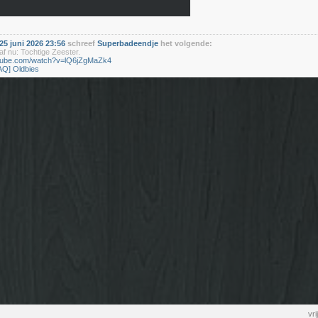
5 juni 2026 23:56
schreef
Superbadeendje
het volgende:
f nu: Tochtige Zeester.
utube.com/watch?v=lQ6jZgMaZk4
AQ] Oldbies
vr