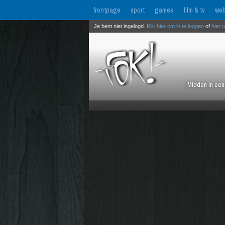
frontpage
sport
games
film & tv
web
Je bent niet ingelogd.
Klik hier om in te loggen
of
hier 
Midden in een 