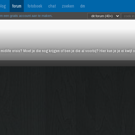
log
forum
fotoboek
chat
zoeken
dm
om een gratis account aan te maken
.
midlife crisis? Moet je die nog krijgen of ben je die al voorbij? Hier kun je je ei kwi