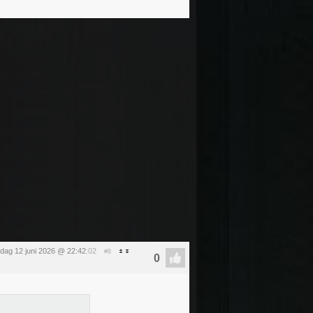
ijdag 12 juni 2026 @ 22:42
:02
#8