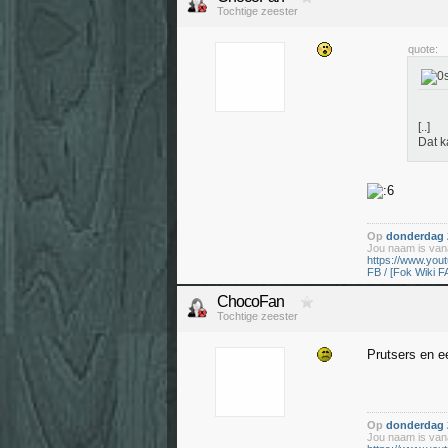
Tochtige zeester
quote:
[..]
Dat k
Op
donderdag 2
Jou naam is vana
https://www.yo
FB / [Fok Wiki F
ChocoFan
Tochtige zeester
Prutsers en e
Op
donderdag 2
Jou naam is vana