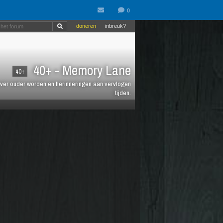
doneren
inbreuk?
40+ - Memory Lane
40+
jt over ouder worden en herinneringen aan vervlogen
tijden.