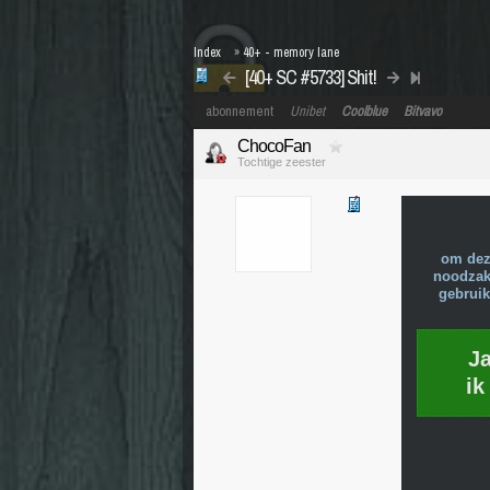
Index
»
40+ - memory lane
[40+ SC #5733] Shit!
abonnement
Unibet
Coolblue
Bitvavo
ChocoFan
Tochtige zeester
om dez
noodzake
gebruik
J
ik