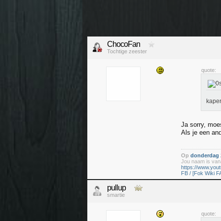
ChocoFan
Tochtige zeester
quote:
kape
Ja sorry, moe
Als je een an
Op
donderdag 2
Jou naam is vana
https://www.yo
FB / [Fok Wiki F
pullup
smartie
quote: