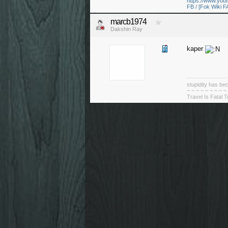
https://www.yo
FB / [Fok Wiki F
marcb1974
Dakshin Ray
kaper
stupidity has 
~ ~ ~ ~ ~ ~ ~ ~ ~
Travel Is Fatal 