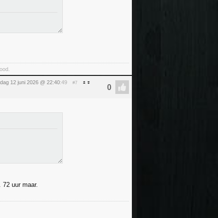
food.
ijdag 12 juni 2026 @ 22:40
:49
#7
. 72 uur maar.