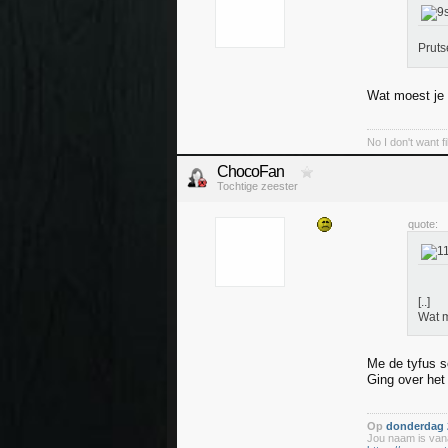
Pruts
Wat moest je 
No I don't want f
ChocoFan
Tochtige zeester
quote:
[..]
Wat m
Me de tyfus s
Ging over het
Op
donderdag 2
Jou naam is vana