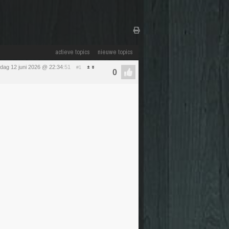
actieve topics
nieuwe topics
ijdag 12 juni 2026 @ 22:34
:51
#1