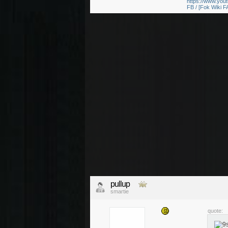
https://www.yo
FB / [Fok Wiki F
pullup
smartie
quote: