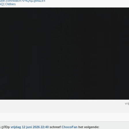
utube.com/watch?v=lQ6jZgMaZk4
AQ] Oldbies
vr
Op
vrijdag 12 juni 2026 22:40
schreef
ChocoFan
het volgende: