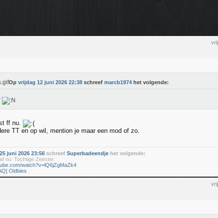
vr
Op
vrijdag 12 juni 2026 22:38
schreef
marcb1974
het volgende:
r
st ff nu.
dere TT en op wil, mention je maar een mod of zo.
5 juni 2026 23:56
schreef
Superbadeendje
het volgende:
f nu: Tochtige Zeester.
utube.com/watch?v=lQ6jZgMaZk4
AQ] Oldbies
vr