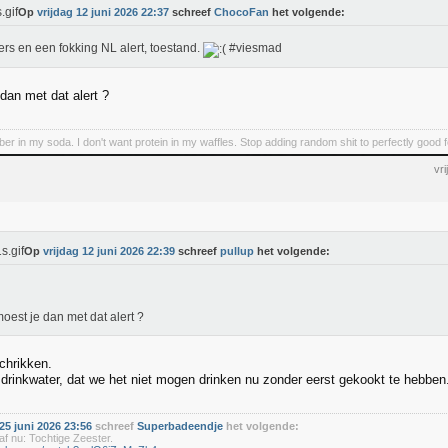
Op
vrijdag 12 juni 2026 22:37
schreef
ChocoFan
het volgende:
ers en een fokking NL alert, toestand.
#viesmad
dan met dat alert ?
iber in my soda. I don't want protein in my waffles. Stop adding random shit to perfectly good 
vr
Op
vrijdag 12 juni 2026 22:39
schreef
pullup
het volgende:
oest je dan met dat alert ?
chrikken.
 drinkwater, dat we het niet mogen drinken nu zonder eerst gekookt te hebben
5 juni 2026 23:56
schreef
Superbadeendje
het volgende:
f nu: Tochtige Zeester.