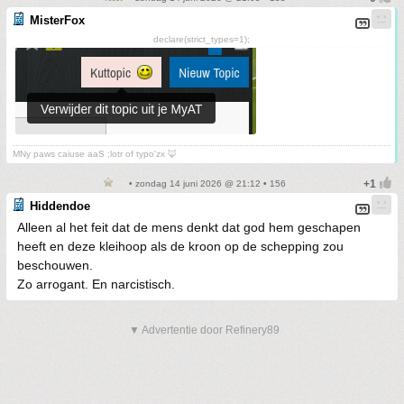
MisterFox
declare(strict_types=1);
MNy paws caiuse aaS ;lotr of typo'zx 🦊
• zondag 14 juni 2026 @ 21:12 • 156
Hiddendoe
Alleen al het feit dat de mens denkt dat god hem geschapen
heeft en deze kleihoop als de kroon op de schepping zou
beschouwen.
Zo arrogant. En narcistisch.
▼ Advertentie door Refinery89