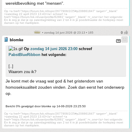
wereldbevolking met "mensen".
Op <a href="https://forum.fok.nl/topic/2677908/2/25#p208861847" target="_blank"
>zaterdag 22 april 2023 13:43</a> schreef <a
href="https://forum.fok.nl/user/profile/62881" target="_blank" >r_one</a> het volgende:
En ik zeg je dat je op zaterdagmiddag van 2 tot 4 in je poedelnaakie de horlepiep moet
dansen op het marktplein.
• zondag 14 juni 2026 @ 23:13 • 165
blomke
Op
zondag 14 juni 2026 23:00
schreef
PabstBlueRibbon
het volgende:
[..]
Waarom zou ik?
Je komt met de vraag wat god & het gristendom van
homoseksualiteit zouden vinden. Zoek dan eerst het onderwerp
op.
Bericht 0% gewijzigd door blomke op 14-06-2026 23:25:50
Op <a href="https://forum.fok.nl/topic/2677908/2/25#p208861847" target="_blank"
>zaterdag 22 april 2023 13:43</a> schreef <a
href="https://forum.fok.nl/user/profile/62881" target="_blank" >r_one</a> het volgende:
En ik zeg je dat je op zaterdagmiddag van 2 tot 4 in je poedelnaakie de horlepiep moet
dansen op het marktplein.