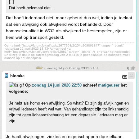
[..]
Dat hoeft helemaal niet..
Dat hoeft inderdaad niet, maar gebeurt dus wel, indien je toelaat
dat een afwijking ook afwijkend wordt behandeld. Door
homoseksualiteit in WO2 als afwijkend te bestempelen, zijn er
heel wat op transport gesteld.
Op <a href="https://forum.fok.nl/topic/2677908/2/25#p208861847" target="_blank"
>zaterdag 22 april 2023 13:43</a> schreef <a
href="https://forum.fok.nl/user/profile/62881" target="_blank" >r_one</a> het volgende:
En ik zeg je dat je op zaterdagmiddag van 2 tot 4 in je poedelnaakie de horlepiep moet
dansen op het marktplein.
• zondag 14 juni 2026 @ 23:20 • 167
blomke
Op
zondag 14 juni 2026 22:50
schreef
matigeuser
het
volgende:
Je hebt als homo een afwijking. So what? Er zijn tig afwijkingen en
vrijwel iedereen heeft wel wat. Van gehandicapt zijn tot linkshandig
zijn tot geen lichaamsbeharing tot een depressie. Iedereen mag er
zijn.
Je haalt afwijkingen, ziektes en eigenschappen door elkaar.