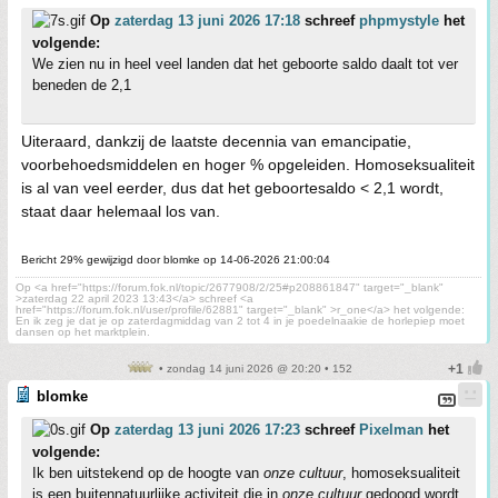
Op
zaterdag 13 juni 2026 17:18
schreef
phpmystyle
het
volgende:
We zien nu in heel veel landen dat het geboorte saldo daalt tot ver
beneden de 2,1
Uiteraard, dankzij de laatste decennia van emancipatie,
voorbehoedsmiddelen en hoger % opgeleiden. Homoseksualiteit
is al van veel eerder, dus dat het geboortesaldo < 2,1 wordt,
staat daar helemaal los van.
Bericht 29% gewijzigd door blomke op 14-06-2026 21:00:04
Op <a href="https://forum.fok.nl/topic/2677908/2/25#p208861847" target="_blank"
>zaterdag 22 april 2023 13:43</a> schreef <a
href="https://forum.fok.nl/user/profile/62881" target="_blank" >r_one</a> het volgende:
En ik zeg je dat je op zaterdagmiddag van 2 tot 4 in je poedelnaakie de horlepiep moet
dansen op het marktplein.
• zondag 14 juni 2026 @ 20:20 • 152
blomke
Op
zaterdag 13 juni 2026 17:23
schreef
Pixelman
het
volgende:
Ik ben uitstekend op de hoogte van
onze cultuur
, homoseksualiteit
is een buitennatuurlijke activiteit die in
onze cultuur
gedoogd wordt.