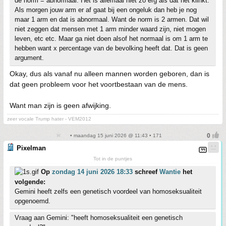
de norm = abnormaal. Het is allemaal niet zo erg als dat het klinkt.
Als morgen jouw arm er af gaat bij een ongeluk dan heb je nog
maar 1 arm en dat is abnormaal. Want de norm is 2 armen. Dat wil
niet zeggen dat mensen met 1 arm minder waard zijn, niet mogen
leven, etc etc. Maar ga niet doen alsof het normaal is om 1 arm te
hebben want x percentage van de bevolking heeft dat. Dat is geen
argument.
Okay, dus als vanaf nu alleen mannen worden geboren, dan is
dat geen probleem voor het voortbestaan van de mens.
Want man zijn is geen afwijking.
zeer vocale Trump hater - VEM2012
• maandag 15 juni 2026 @ 11:43 • 171
Pixelman
Tot in de puntjes
Op
zondag 14 juni 2026 18:33
schreef
Wantie
het
volgende:
Gemini heeft zelfs een genetisch voordeel van homoseksualiteit
opgenoemd.
Vraag aan Gemini: "heeft homoseksualiteit een genetisch