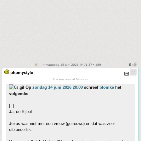
• maandag 15 juni 2026 @ 01:47 • 169
phpmystyle
The emperor of Moscow!
Op
zondag 14 juni 2026 20:00
schreef
blomke
het
volgende:
[..]
Ja, de Bijbel.
Jezus was niet met een vrouw (getrouwd) en dat was zeer
uitzonderlijk.