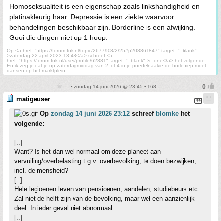
Homoseksualiteit is een eigenschap zoals linkshandigheid en
platinakleurig haar. Depressie is een ziekte waarvoor
behandelingen beschikbaar zijn. Borderline is een afwijking.
Gooi die dingen niet op 1 hoop.
Op <a href="https://forum.fok.nl/topic/2677908/2/25#p208861847" target="_blank"
>zaterdag 22 april 2023 13:43</a> schreef <a
href="https://forum.fok.nl/user/profile/62881" target="_blank" >r_one</a> het volgende:
En ik zeg je dat je op zaterdagmiddag van 2 tot 4 in je poedelnaakie de horlepiep moet
dansen op het marktplein.
• zondag 14 juni 2026 @ 23:45 • 168
matigeuser
Op
zondag 14 juni 2026 23:12
schreef
blomke
het
volgende:
[..]
Want? Is het dan wel normaal om deze planeet aan
vervuiling/overbelasting t.g.v. overbevolking, te doen bezwijken,
incl. de mensheid?
[..]
Hele legioenen leven van pensioenen, aandelen, studiebeurs etc.
Zal niet de helft zijn van de bevolking, maar wel een aanzienlijk
deel. In ieder geval niet abnormaal.
[..]