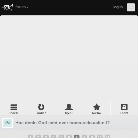
forum
log in
Index
Actief
MyAT
Nieuw
Dicht
Hoe denkt God echt over homo-seksualiteit?
f&l
1
2
3
4
5
6
7
8
9
10
11