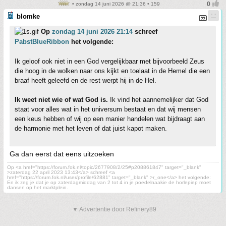
• zondag 14 juni 2026 @ 21:36 • 159
blomke
Op
zondag 14 juni 2026 21:14
schreef
PabstBlueRibbon
het volgende:
Ik geloof ook niet in een God vergelijkbaar met bijvoorbeeld Zeus
die hoog in de wolken naar ons kijkt en toelaat in de Hemel die een
braaf heeft geleefd en de rest werpt hij in de Hel.
Ik weet niet wie of wat God is.
Ik vind het aannemelijker dat God
staat voor alles wat in het universum bestaat en dat wij mensen
een keus hebben of wij op een manier handelen wat bijdraagt aan
de harmonie met het leven of dat juist kapot maken.
Ga dan eerst dat eens uitzoeken
Op <a href="https://forum.fok.nl/topic/2677908/2/25#p208861847" target="_blank"
>zaterdag 22 april 2023 13:43</a> schreef <a
href="https://forum.fok.nl/user/profile/62881" target="_blank" >r_one</a> het volgende:
En ik zeg je dat je op zaterdagmiddag van 2 tot 4 in je poedelnaakie de horlepiep moet
dansen op het marktplein.
▼ Advertentie door Refinery89