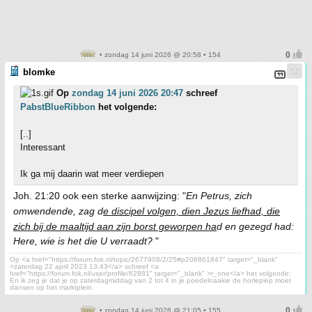
• zondag 14 juni 2026 @ 20:58 • 154
blomke
Op
zondag 14 juni 2026 20:47
schreef
PabstBlueRibbon
het volgende:
[..]
Interessant
Ik ga mij daarin wat meer verdiepen
Joh. 21:20 ook een sterke aanwijzing: "
En Petrus, zich
omwendende, zag d
e discipel volgen, dien Jezus liefhad, die
zich bij de maaltijd aan zijn borst geworpen ha
d en gezegd had:
Here, wie is het die U verraadt?
"
Op <a href="https://forum.fok.nl/topic/2677908/2/25#p208861847" target="_blank"
>zaterdag 22 april 2023 13:43</a> schreef <a
href="https://forum.fok.nl/user/profile/62881" target="_blank" >r_one</a> het volgende:
En ik zeg je dat je op zaterdagmiddag van 2 tot 4 in je poedelnaakie de horlepiep moet
dansen op het marktplein.
• zondag 14 juni 2026 @ 21:05 • 155