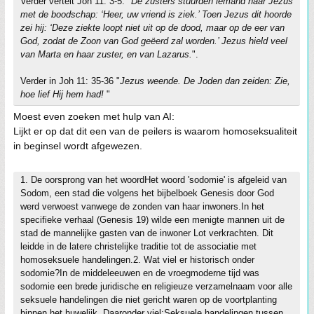
Verder vertelt Joh 11: 3-5: "
De zusters stuurden iemand naar Jezus
met de boodschap: ‘Heer, uw vriend is ziek.’ Toen Jezus dit hoorde
zei hij: ‘Deze ziekte loopt niet uit op de dood, maar op de eer van
God, zodat de Zoon van God geëerd zal worden.’ Jezus hield veel
van Marta en haar zuster, en van Lazarus.
".
Verder in Joh 11: 35-36 "
Jezus weende. De Joden dan zeiden: Zie,
hoe lief Hij hem had!
"
Moest even zoeken met hulp van AI:
Lijkt er op dat dit een van de peilers is waarom homoseksualiteit
in beginsel wordt afgewezen.
1. De oorsprong van het woordHet woord 'sodomie' is afgeleid van
Sodom, een stad die volgens het bijbelboek Genesis door God
werd verwoest vanwege de zonden van haar inwoners.In het
specifieke verhaal (Genesis 19) wilde een menigte mannen uit de
stad de mannelijke gasten van de inwoner Lot verkrachten. Dit
leidde in de latere christelijke traditie tot de associatie met
homoseksuele handelingen.2. Wat viel er historisch onder
sodomie?In de middeleeuwen en de vroegmoderne tijd was
sodomie een brede juridische en religieuze verzamelnaam voor alle
seksuele handelingen die niet gericht waren op de voortplanting
binnen het huwelijk. Daaronder viel:Seksuele handelingen tussen