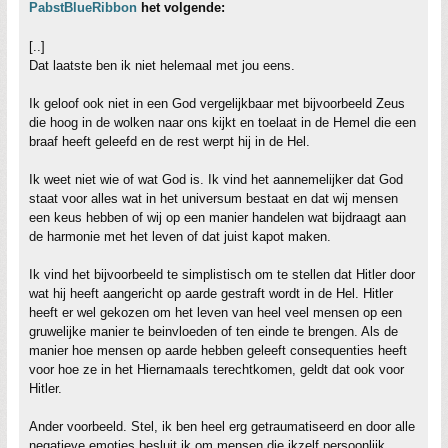
PabstBlueRibbon
het volgende:
[..]
Dat laatste ben ik niet helemaal met jou eens.
Ik geloof ook niet in een God vergelijkbaar met bijvoorbeeld Zeus
die hoog in de wolken naar ons kijkt en toelaat in de Hemel die een
braaf heeft geleefd en de rest werpt hij in de Hel.
Ik weet niet wie of wat God is. Ik vind het aannemelijker dat God
staat voor alles wat in het universum bestaat en dat wij mensen
een keus hebben of wij op een manier handelen wat bijdraagt aan
de harmonie met het leven of dat juist kapot maken.
Ik vind het bijvoorbeeld te simplistisch om te stellen dat Hitler door
wat hij heeft aangericht op aarde gestraft wordt in de Hel. Hitler
heeft er wel gekozen om het leven van heel veel mensen op een
gruwelijke manier te beinvloeden of ten einde te brengen. Als de
manier hoe mensen op aarde hebben geleeft consequenties heeft
voor hoe ze in het Hiernamaals terechtkomen, geldt dat ook voor
Hitler.
Ander voorbeeld. Stel, ik ben heel erg getraumatiseerd en door alle
negatieve emoties besluit ik om mensen die ikzelf persoonlijk