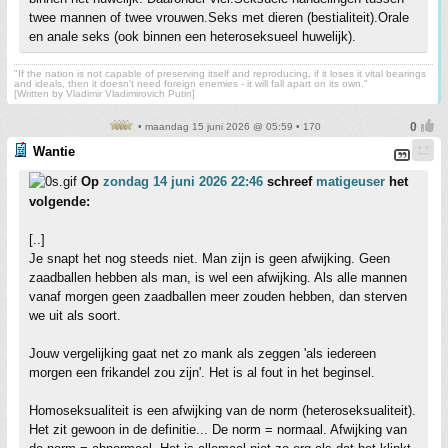
twee mannen of twee vrouwen.Seks met dieren (bestialiteit).Orale
en anale seks (ook binnen een heteroseksueel huwelijk).
"If the nation is not capable of preserving itself and reproducing, if it loses it vital bearings
and ideals, then it doesn't need foreign enemies - it will fall apart on its own."
[Written by Vladimir Vladimirovich Putin]
• maandag 15 juni 2026 @ 05:59 • 170
Wantie
Op
zondag 14 juni 2026 22:46
schreef
matigeuser
het
volgende:
[..]
Je snapt het nog steeds niet. Man zijn is geen afwijking. Geen
zaadballen hebben als man, is wel een afwijking. Als alle mannen
vanaf morgen geen zaadballen meer zouden hebben, dan sterven
we uit als soort.
Jouw vergelijking gaat net zo mank als zeggen 'als iedereen
morgen een frikandel zou zijn'. Het is al fout in het beginsel.
Homoseksualiteit is een afwijking van de norm (heteroseksualiteit).
Het zit gewoon in de definitie... De norm = normaal. Afwijking van