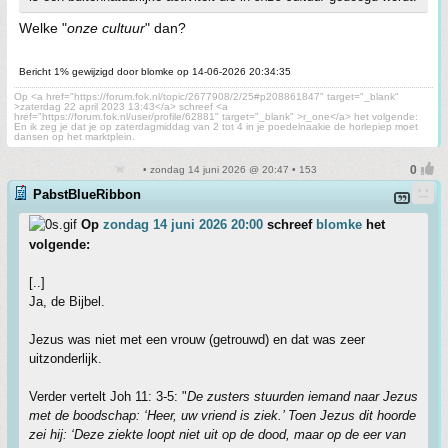
Welke "
onze cultuur
" dan?
Bericht 1% gewijzigd door blomke op 14-06-2026 20:34:35
Op <a href="https://forum.fok.nl/topic/2677908/2/25#p208861847" target="_blank"
>zaterdag 22 april 2023 13:43</a> schreef <a
href="https://forum.fok.nl/user/profile/62881" target="_blank" >r_one</a> het volgende:
En ik zeg je dat je op zaterdagmiddag van 2 tot 4 in je poedelnaakie de horlepiep moet
dansen op het marktplein.
• zondag 14 juni 2026 @ 20:47 • 153
PabstBlueRibbon
Op
zondag 14 juni 2026 20:00
schreef
blomke
het
volgende:
[..]
Ja, de Bijbel.
Jezus was niet met een vrouw (getrouwd) en dat was zeer
uitzonderlijk.
Verder vertelt Joh 11: 3-5: "
De zusters stuurden iemand naar Jezus
met de boodschap: ‘Heer, uw vriend is ziek.’ Toen Jezus dit hoorde
zei hij: ‘Deze ziekte loopt niet uit op de dood, maar op de eer van