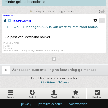
minder geld te besteden is
• vrijdag 12 juni 2026 @ 17:22 • 2
Moderator
ESF1Gamer
F1 / FOK! F1-manager 2026 is van start! #1 Met meer teams
Zie post van Mexicano bakker.
Fuck the EBU
Fuck FIA
Pakaak
It's called motorracing.Sorry? We went to carracing Toto
Aanpassen puntentelling na herziening gp monaco
f1
steun FOK! en koop via een van deze links
Coolblue
Bitvavo
Index
Actief
MyAT
Nieuw
Opslaan
privacy
•
premium account
•
voorwaarden