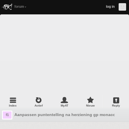
forum
log in
Index
Actief
MyAT
Nieuw
Reply
Aanpassen puntentelling na herziening gp monaco
f1